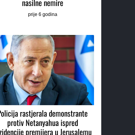
nasilne nemire
prije 6 godina
Policija rastjerala demonstrante
protiv Netanyahua ispred
zidencije premijera u Jerusalemu