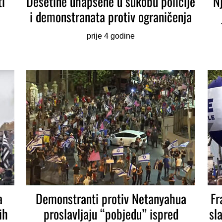
ti
Desetine uhapšene u sukobu policije
N
i demonstranata protiv ograničenja
prije 4 godine
a
Demonstranti protiv Netanyahua
Fr
ih
proslavljaju “pobjedu” ispred
sl