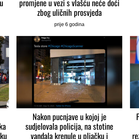
ju
promjene u vezi s vlašću neće doći
zbog uličnih prosvjeda
prije 6 godina
Nakon pucnjave u kojoj je
ka
sudjelovala policija, na stotine
sku
vandala krenule u pljačku i
re