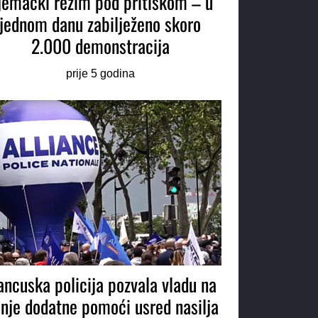
jemački režim pod pritiskom – u
jednom danu zabilježeno skoro
2.000 demonstracija
prije 5 godina
ancuska policija pozvala vladu na
anje dodatne pomoći usred nasilja