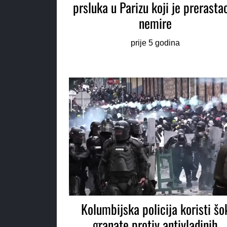
prsluka u Parizu koji je prerasta
nemire
prije 5 godina
Kolumbijska policija koristi šo
granate protiv antivladinih