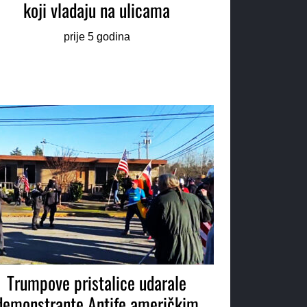
koji vladaju na ulicama
prije 5 godina
Trumpove pristalice udarale
demonstrante Antife američkim