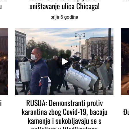
u
uništavanje ulica Chicaga!
prije 6 godina
i
RUSIJA: Demonstranti protiv
karantina zbog Covid-19, bacaju
Đu
kamenje i sukobljavaju se s