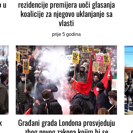
o u
rezidencije premijera uoči glasanja
koalicije za njegovo uklanjanje sa
vlasti
prije 5 godina
k
Građani grada Londona prosvjeduju
zbog novog zakona kojim bi se