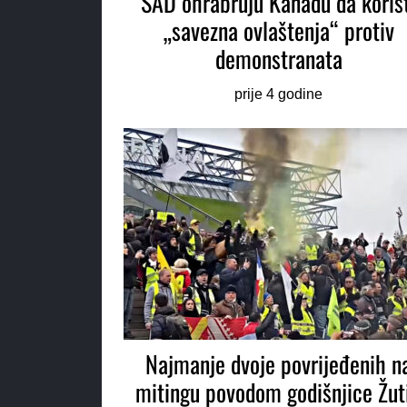
SAD ohrabruju Kanadu da koris
„savezna ovlaštenja“ protiv
demonstranata
prije 4 godine
Najmanje dvoje povrijeđenih n
mitingu povodom godišnjice Žut