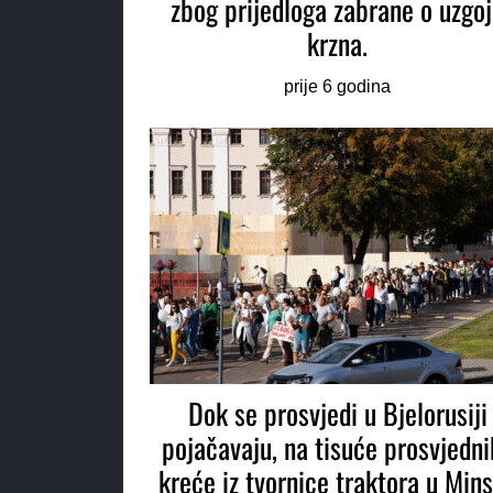
zbog prijedloga zabrane o uzgo
krzna.
prije 6 godina
Dok se prosvjedi u Bjelorusiji
pojačavaju, na tisuće prosvjedni
kreće iz tvornice traktora u Min