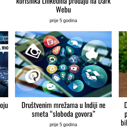
korisnika LinkedIna prodaju na Dark
Webu
prije 5 godina
oju
Društvenim mrežama u Indiji ne
smeta “sloboda govora”
bi
prije 5 godina