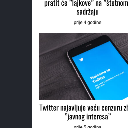
pratit će ”lajkove” na ”štetno
sadržaju
prije 4 godine
Twitter najavljuje veću cenzuru z
”javnog interesa”
prije 5 godina