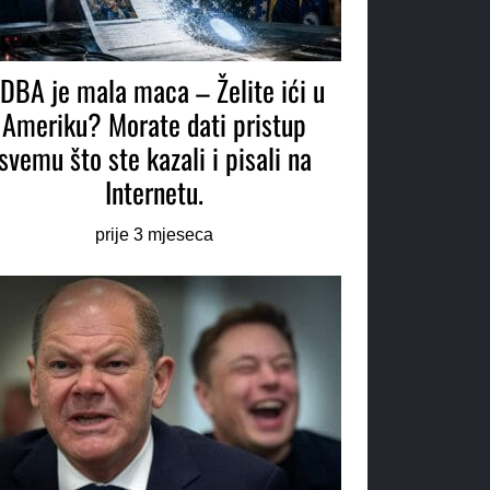
DBA je mala maca – Želite ići u
Ameriku? Morate dati pristup
svemu što ste kazali i pisali na
Internetu.
prije 3 mjeseca