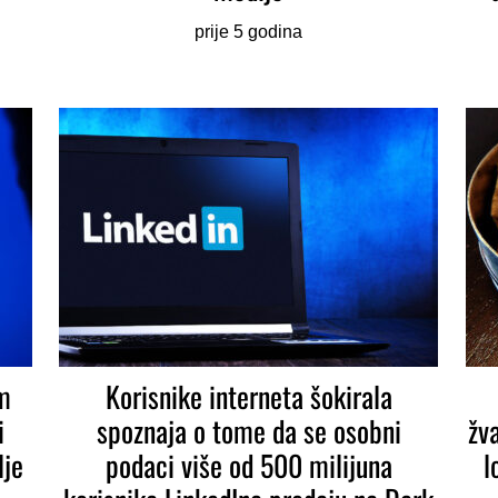
prije 5 godina
m
Korisnike interneta šokirala
i
spoznaja o tome da se osobni
žv
lje
podaci više od 500 milijuna
l