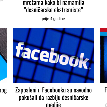
m”
mrežama kako bi namamila
”desničarske ekstremiste”
prije 4 godine
bog
Zaposleni u Facebooku su navodno
F
pokušali da razbiju desničarske
medije