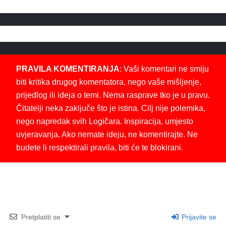
PRAVILA KOMENTIRANJA
: Vaši komentari ne smiju
biti kritika drugog komentatora, nego vaše mišljenje,
prijedlog ili ideja o temi. Nema rasprave tko je u pravu.
Čitatelji neka zaključe što je istina. Cilj nije polemika,
nego napredak svih Logičara. Inspiracija, umjesto
uvjeravanja. Ako nemate ideju, ne komentirajte. Ne
budete li respektirali pravila, biti će te blokirani.
Pretplatiti se
Prijavite se