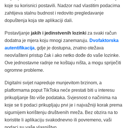
koje su korisnici postavili. Nadzor nad vlastitim podacima
zahtijeva stalnu budnost i redovito pregledavanje
dopuštenja koja ste aplikaciji dali.
Postavljanje
jakih i jedinstvenih lozinki
za svaki račun
dodatna je mjera koju mnogi zanemaruju.
Dvofaktorska
autentifikacija
, gdje je dostupna, znatno otežava
neovlašteni pristup čak i ako netko dođe do vaše lozinke.
Ove jednostavne radnje ne koštaju ništa, a mogu spriječiti
ogromne probleme.
Digitalni svijet napreduje munjevitom brzinom, a
platformama poput TikToka neće prestati biti u interesu
prikupljanje što više podataka. Svjesnost o načinima na
koje se ti podaci prikupljaju prvi je i najvažniji korak prema
sigurnijem korištenju društvenih mreža. Bez obzira na to
koristite li aplikaciju svakodnevno ili povremeno, vaši
podaci su vaše vlasništvo.