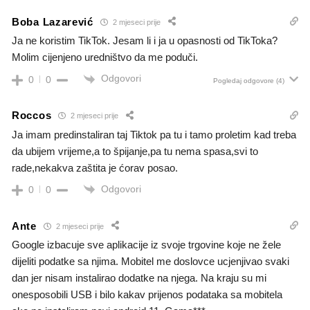
Boba Lazarević
2 mjeseci prije
Ja ne koristim TikTok. Jesam li i ja u opasnosti od TikToka?
Molim cijenjeno uredništvo da me poduči.
Odgovori
0
0
Pogledaj odgovore
(4)
Roccos
2 mjeseci prije
Ja imam predinstaliran taj Tiktok pa tu i tamo proletim kad treba
da ubijem vrijeme,a to špijanje,pa tu nema spasa,svi to
rade,nekakva zaštita je ćorav posao.
Odgovori
0
0
Ante
2 mjeseci prije
Google izbacuje sve aplikacije iz svoje trgovine koje ne žele
dijeliti podatke sa njima. Mobitel me doslovce ucjenjivao svaki
dan jer nisam instalirao dodatke na njega. Na kraju su mi
onesposobili USB i bilo kakav prijenos podataka sa mobitela