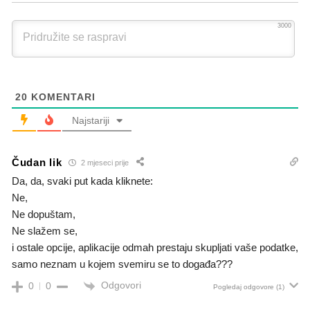
3000
20
KOMENTARI
Najstariji
Čudan lik
2 mjeseci prije
Da, da, svaki put kada kliknete:
Ne,
Ne dopuštam,
Ne slažem se,
i ostale opcije, aplikacije odmah prestaju skupljati vaše podatke,
samo neznam u kojem svemiru se to događa???
Odgovori
0
0
Pogledaj odgovore
(1)