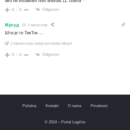
ako ne instaliram novi android 11. Gama***
Odgovori
0
0
Мргуд
2 mjeseci prije
Шта је то ТикТок …
2 mjeseci prije zadnji put uredio Мргуд
Odgovori
0
0
Početna
Kontakt
O nama
Privatnost
© 2024 – Portal Logično