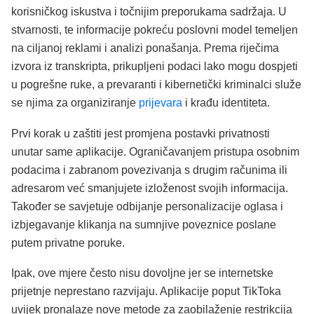
korisničkog iskustva i točnijim preporukama sadržaja. U
stvarnosti, te informacije pokreću poslovni model temeljen
na ciljanoj reklami i analizi ponašanja. Prema riječima
izvora iz transkripta, prikupljeni podaci lako mogu dospjeti
u pogrešne ruke, a prevaranti i kibernetički kriminalci služe
se njima za organiziranje
prijevara
i krađu identiteta.
Prvi korak u zaštiti jest promjena postavki privatnosti
unutar same aplikacije. Ograničavanjem pristupa osobnim
podacima i zabranom povezivanja s drugim računima ili
adresarom već smanjujete izloženost svojih informacija.
Također se savjetuje odbijanje personalizacije oglasa i
izbjegavanje klikanja na sumnjive poveznice poslane
putem privatne poruke.
Ipak, ove mjere često nisu dovoljne jer se internetske
prijetnje neprestano razvijaju. Aplikacije poput TikToka
uvijek pronalaze nove metode za zaobilaženje restrikcija