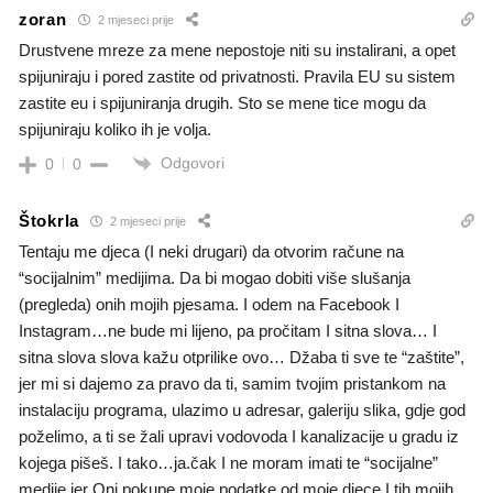
zoran
2 mjeseci prije
Drustvene mreze za mene nepostoje niti su instalirani, a opet
spijuniraju i pored zastite od privatnosti. Pravila EU su sistem
zastite eu i spijuniranja drugih. Sto se mene tice mogu da
spijuniraju koliko ih je volja.
Odgovori
0
0
Štokrla
2 mjeseci prije
Tentaju me djeca (I neki drugari) da otvorim račune na
“socijalnim” medijima. Da bi mogao dobiti više slušanja
(pregleda) onih mojih pjesama. I odem na Facebook I
Instagram…ne bude mi lijeno, pa pročitam I sitna slova… I
sitna slova slova kažu otprilike ovo… Džaba ti sve te “zaštite”,
jer mi si dajemo za pravo da ti, samim tvojim pristankom na
instalaciju programa, ulazimo u adresar, galeriju slika, gdje god
poželimo, a ti se žali upravi vodovoda I kanalizacije u gradu iz
kojega pišeš. I tako…ja.čak I ne moram imati te “socijalne”
medije jer Oni pokupe moje podatke od moje djece I tih mojih