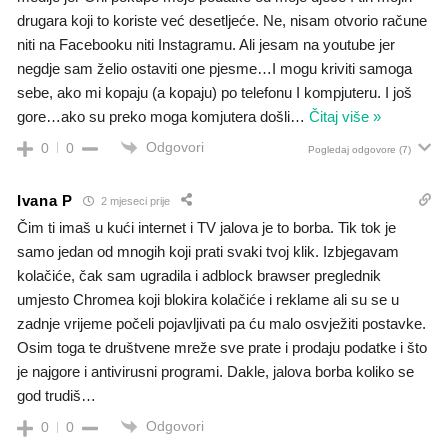
drugara koji to koriste već desetljeće. Ne, nisam otvorio račune
niti na Facebooku niti Instagramu. Ali jesam na youtube jer
negdje sam želio ostaviti one pjesme…I mogu kriviti samoga
sebe, ako mi kopaju (a kopaju) po telefonu I kompjuteru. I još
gore…ako su preko moga komjutera došli
…
Čitaj više »
Odgovori
0
0
Pogledaj odgovore
(7)
Ivana P
2 mjeseci prije
Čim ti imaš u kući internet i TV jalova je to borba. Tik tok je
samo jedan od mnogih koji prati svaki tvoj klik. Izbjegavam
kolačiće, čak sam ugradila i adblock brawser preglednik
umjesto Chromea koji blokira kolačiće i reklame ali su se u
zadnje vrijeme počeli pojavljivati pa ću malo osvježiti postavke.
Osim toga te društvene mreže sve prate i prodaju podatke i što
je najgore i antivirusni programi. Dakle, jalova borba koliko se
god trudiš…
Odgovori
0
0