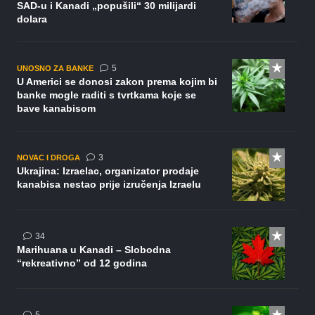
SAD-u i Kanadi „popušili“ 30 milijardi
dolara
komentara
5
UNOSNO ZA BANKE
U Americi se donosi zakon prema kojim bi
banke mogle raditi s tvrtkama koje se
bave kanabisom
komentara
3
NOVAC I DROGA
Ukrajina: Izraelac, organizator prodaje
kanabisa nestao prije izručenja Izraelu
komentara
34
Marihuana u Kanadi – Slobodna
“rekreativno” od 12 godina
komentara