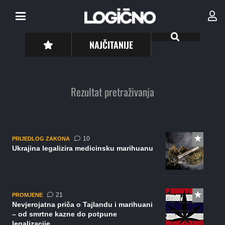
NAJČITANIJE
Rezultat pretraživanja
komentara
10
PRIJEDLOG ZAKONA
Ukrajina legalizira medicinsku marihuanu
komentar
21
PROMJENE
Nevjerojatna priča o Tajlandu i marihuani
– od smrtne kazne do potpune
legalizacije