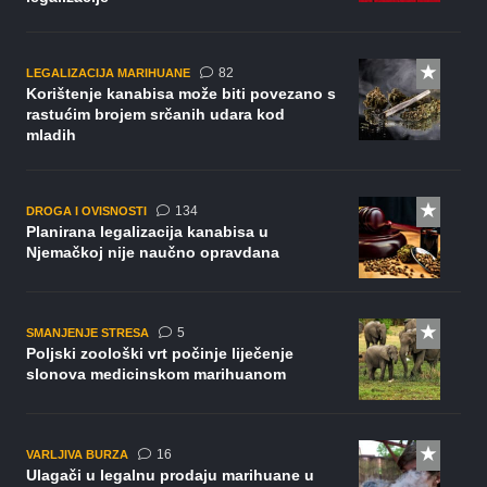
komentara
82
LEGALIZACIJA MARIHUANE
Korištenje kanabisa može biti povezano s
rastućim brojem srčanih udara kod
mladih
komentara
134
DROGA I OVISNOSTI
Planirana legalizacija kanabisa u
Njemačkoj nije naučno opravdana
komentara
5
SMANJENJE STRESA
Poljski zoološki vrt počinje liječenje
slonova medicinskom marihuanom
komentara
16
VARLJIVA BURZA
Ulagači u legalnu prodaju marihuane u