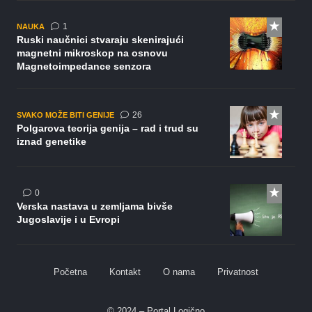
komentar
1
NAUKA
Ruski naučnici stvaraju skenirajući
magnetni mikroskop na osnovu
Magnetoimpedance senzora
komentara
26
SVAKO MOŽE BITI GENIJE
Polgarova teorija genija – rad i trud su
iznad genetike
0
Verska nastava u zemljama bivše
Jugoslavije i u Evropi
Početna
Kontakt
O nama
Privatnost
© 2024 – Portal Logično