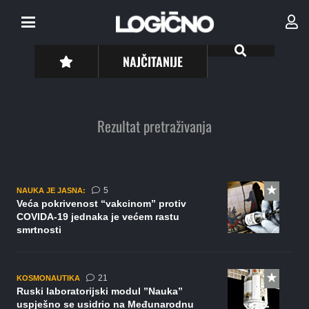
NAJČITANIJE
Rezultat pretraživanja
komentara
5
NAUKA JE JASNA:
Veća pokrivenost “vakcinom” protiv
COVIDA-19 jednaka je većem rastu
smrtnosti
komentar
21
KOSMONAUTIKA
Ruski laboratorijski modul ”Nauka”
uspješno se usidrio na Međunarodnu