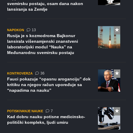
svemirsku postaju, osam dana nakon
lansiranja sa Zemlje
komentara
13
NAPOKON
Rusija je s kozmodroma Bajkonur
lansirala višenamjenski znanstveni
laboratorijski modul “Nauka” na
Međunarodnu svemirsku postaju
komentara
36
KONTROVERZA
Fauci pokazuje “opasnu aroganciju” dok
kritiku na njegov račun upoređuje sa
“napadima na nauku”
komentara
7
POTISKIVANJE NAUKE
Kad dobru nauku potisne medicinsko-
politički kompleks, ljudi umiru