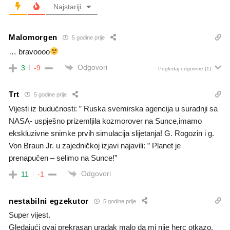
Najstariji
Malomorgen
5 godine prije
… bravoooo
Odgovori
3
-9
Pogledaj odgovore
(1)
Trt
5 godine prije
Vijesti iz budućnosti: ” Ruska svemirska agencija u suradnji sa
NASA- uspješno prizemljila kozmorover na Sunce,imamo
ekskluzivne snimke prvih simulacija slijetanja! G. Rogozin i g.
Von Braun Jr. u zajedničkoj izjavi najavili: ” Planet je
prenapučen – selimo na Sunce!”
Odgovori
11
-1
nestabilni egzekutor
5 godine prije
Super vijest.
Gledajući ovaj prekrasan uradak malo da mi nije herc otkazo.