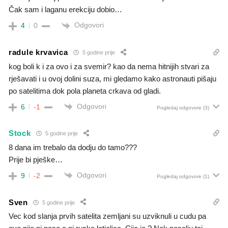
Čak sam i laganu erekciju dobio…
Odgovori
4
0
radule krvavica
5 godine prije
kog boli k i za ovo i za svemir? kao da nema hitnijih stvari za
rješavati i u ovoj dolini suza, mi gledamo kako astronauti pišaju
po satelitima dok pola planeta crkava od gladi.
Odgovori
6
-1
Pogledaj odgovore
(3)
Stock
5 godine prije
8 dana im trebalo da dodju do tamo???
Prije bi pješke…
Odgovori
9
-2
Pogledaj odgovore
(1)
Sven
5 godine prije
Vec kod slanja prvih satelita zemljani su uzviknuli u cudu pa