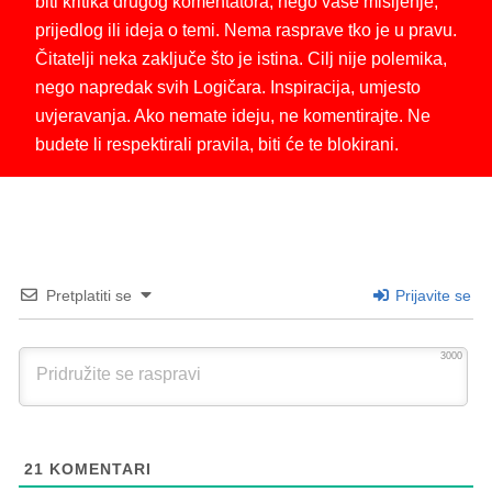
biti kritika drugog komentatora, nego vaše mišljenje,
prijedlog ili ideja o temi. Nema rasprave tko je u pravu.
Čitatelji neka zaključe što je istina. Cilj nije polemika,
nego napredak svih Logičara. Inspiracija, umjesto
uvjeravanja. Ako nemate ideju, ne komentirajte. Ne
budete li respektirali pravila, biti će te blokirani.
Pretplatiti se
Prijavite se
3000
21
KOMENTARI