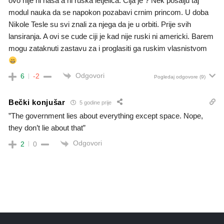
ovo nije ni nasa a ni ruska letjelica. Cija je ? Nek posalju taj
modul nauka da se napokon pozabavi crnim princom. U doba
Nikole Tesle su svi znali za njega da je u orbiti. Prije svih
lansiranja. A ovi se cude ciji je kad nije ruski ni americki. Barem
mogu zataknuti zastavu za i proglasiti ga ruskim vlasnistvom
Odgovori
6
-2
Pogledaj odgovore
(9)
Bečki konjušar
5 godine prije
”The government lies about everything except space. Nope,
they don’t lie about that”
Odgovori
2
0