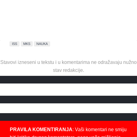
ISS
MKS
NAUKA
Stavovi izneseni u tekstu i u komentarima ne odražavaju nužno
stav redakcije.
PRAVILA KOMENTIRANJA
: Vaši komentari ne smiju