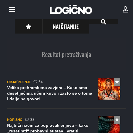
NAJČITANIJE
Rezultat pretraživanja
komentara
64
OBJAŠNJENJE
Velika prehrambena zavjera – Kako smo
desetljećima učeni krivo i zašto se o tome
i dalje ne govori
komentara
38
KORISNO
Najbrži način za popravak crijeva – kako
„resetirati“ probavni sustav i vratiti