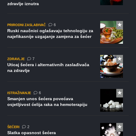
zdravlje iznutra
komentara
6
PRIRODNI ZASLAĐIVAČ
Ruski naučnici oglašavaju tehnologiju za
najefikasnije uzgajanje zamjena za šećer
komentara
7
ZDRAVLJE
Uticaj šećera i alternativnih zaslađivača
na zdravlje
komentara
6
ISTRAŽIVANJE
Smanjen unos šećera povećava
osjetljivost ćelija raka na hemoterapiju
komentara
2
ŠEĆERI
Slatka opasnost šećera