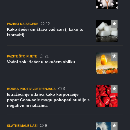
komentara
12
PAZIMO NA ŠEĆERE
Kako šećer uništava vaš san (i kako to
ispraviti)
komentar
21
PAZITE ŠTO PIJETE
Voćni sok: šećer u tekućem obliku
komentara
9
BORBA PROTIV VJETRENJAČA
Istraživanje otkriva kako korporacije
poput Coca-cole mogu pokopati studije s
negativnim nalazima
komentara
9
SLATKE MALE LAŽI