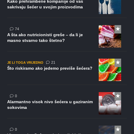
Kako prehrambene kompanije od vas
sakrivaju šećer u svojim proizvodima
komentara
74
A šta ako nutricionisti greše – da li je
masno stvarno tako štetno?
komentar
21
JE LI TOGA VRIJEDNO
Što riskiramo ako jedemo previše šećera?
0
Alarmantno visok nivo šećera u gaziranim
sokovima
0