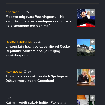
komentara
85
ODGOVOR
Moskva odgovara Washingtonu: “Na
svom teritoriju raspoređujemo aktivnosti
koje smatramo potrebnima”
komentara
32
POVRAT TERITORIJE
Lihtenštajn traži povrat zemlje od Češke
Republike oduzete poslije Drugog
svjetskog rata
komentara
26
ALJASKA V2
Trump pitao savjetnike da li Sjedinjene
Države mogu kupiti Greenland
0
Kašmir, večiti sukob Indije i Pakistana