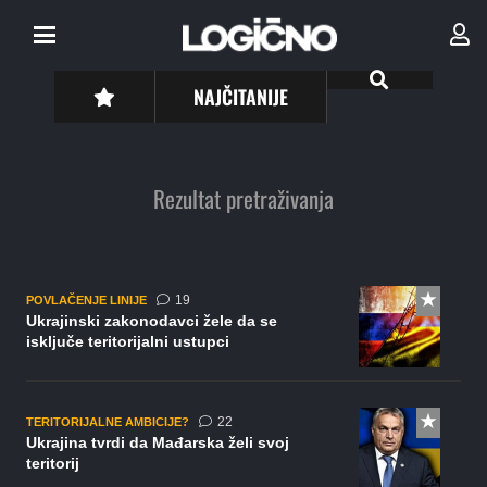
NAJČITANIJE
Rezultat pretraživanja
komentara
19
POVLAČENJE LINIJE
Ukrajinski zakonodavci žele da se
isključe teritorijalni ustupci
komentara
22
TERITORIJALNE AMBICIJE?
Ukrajina tvrdi da Mađarska želi svoj
teritorij