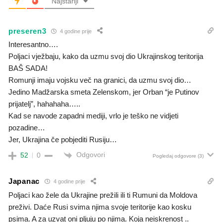
Najstariji
preseren3
4 godine prije
Interesantno….
Poljaci vježbaju, kako da uzmu svoj dio Ukrajinskog teritorija
BAŠ SADA!
Romunji imaju vojsku več na granici, da uzmu svoj dio…
Jedino Madžarska smeta Zelenskom, jer Orban “je Putinov
prijatelj”, hahahaha…..
Kad se navode zapadni mediji, vrlo je teško ne vidjeti
pozadine…
Jer, Ukrajina če pobjediti Rusiju…
Odgovori
52
0
Pogledaj odgovore
(3)
Japanac
4 godine prije
Poljaci kao žele da Ukrajine prežili ili ti Rumuni da Moldova
preživi. Daće Rusi svima njima svoje teritorije kao kosku
psima. A za uzvat oni pljuju po njima.
Koja neiskrenost ..