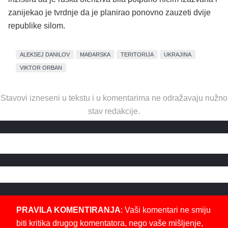
zanijekao je tvrdnje da je planirao ponovno zauzeti dvije
republike silom.
ALEKSEJ DANILOV
MAĐARSKA
TERITORIJA
UKRAJINA
VIKTOR ORBAN
Stavovi izneseni u tekstu i u komentarima ne odražavaju nužno
stav redakcije.
PRAVILA KOMENTIRANJA
: Vaši komentari ne smiju
biti kritika drugog komentatora, nego vaše mišljenje,