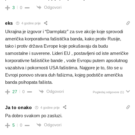
Odgovori
3
0
eks
4 godine prije
Ukrajina je izgovor i “Darmplatz” za sve akcije koje sprovodi
američka korporativna fašistička banda, kako protiv Rusije,
tako i protiv država Evrope koje pokušavaju da budu
samostalne i suverene. Lideri EU , postavljeni od iste američke
korporativne fašističke bande , vode Evropu putem apsolutnog
vazalstva i pokornosti USA fašistima. Najgore je to, što se u
Evropi ponovo stvara duh fašizma, kojeg podstiče američka
banda psihopata fašista.
Odgovori
27
0
Pogledaj odgovore
(1)
Ja to onako
4 godine prije
Pa dobro svakom po zasluzi.
Odgovori
5
0