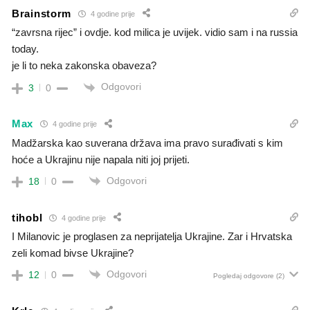
Brainstorm
4 godine prije
“zavrsna rijec” i ovdje. kod milica je uvijek. vidio sam i na russia
today.
je li to neka zakonska obaveza?
Odgovori
3
0
Max
4 godine prije
Madžarska kao suverana država ima pravo surađivati s kim
hoće a Ukrajinu nije napala niti joj prijeti.
Odgovori
18
0
tihobl
4 godine prije
I Milanovic je proglasen za neprijatelja Ukrajine. Zar i Hrvatska
zeli komad bivse Ukrajine?
Odgovori
12
0
Pogledaj odgovore
(2)