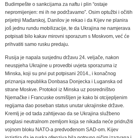
Budimpešte o sankcijama za naftu i plin “ostaje
nepromijenjen: mi ih ne podržavamo”. Osim optužbi i očitih
prijetnji Mađarskoj, Danilov je rekao i da Kijev ne planira
još jednu rundu mobilizacije, te da Ukrajina ne namjerava
potpisati bilo kakav mirovni sporazum s Moskvom, već će
prihvatiti samo rusku predaju.
Rusija je napala susjednu državu 24. veljače, nakon
neuspjeha Ukrajine u provedbi uvjeta sporazuma iz
Minska, koji su prvi put potpisani 2014., i konačnog
priznanja republika Donbasa Donjecka i Luganska od
strane Moskve. Protokol iz Minska uz posredništvo
Njemačke i Francuske osmišljen je kako bi otcijepljenim
regijama dao poseban status unutar ukrajinske države.
Kremlj je od tada zahtijevao da se Ukrajina službeno
proglasi neutralnom zemljom koja se nikada neće pridružiti
vojnom bloku NATO-a predvođenom SAD-om. Kijev
inzistira da je ruska ofenziva bila potpuno ničim izazvana i