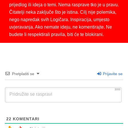
prijedlog ili ideja o temi. Nema rasprave tko je u pravu.
Čitatelji neka zaključe što je istina. Cilj nije polemika,
nego napredak svih Logičara. Inspiracija, umjesto
uvjeravanja. Ako nemate ideju, ne komentirajte. Ne
budete li respektirali pravila, biti će te blokirani.
Pretplatiti se
Prijavite se
3000
22
KOMENTARI