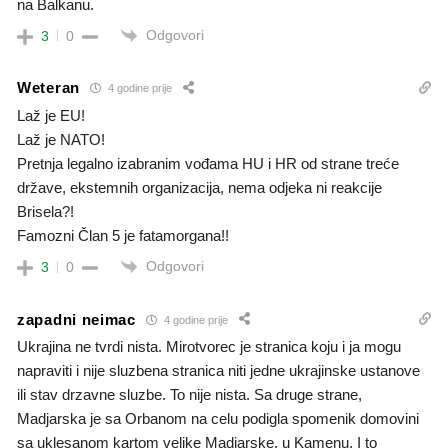
na Balkanu.
Odgovori
3
0
Weteran
4 godine prije
Laž je EU!
Laž je NATO!
Pretnja legalno izabranim vođama HU i HR od strane treće
države, ekstemnih organizacija, nema odjeka ni reakcije
Brisela?!
Famozni Član 5 je fatamorgana!!
Odgovori
3
0
zapadni neimac
4 godine prije
Ukrajina ne tvrdi nista. Mirotvorec je stranica koju i ja mogu
napraviti i nije sluzbena stranica niti jedne ukrajinske ustanove
ili stav drzavne sluzbe. To nije nista. Sa druge strane,
Madjarska je sa Orbanom na celu podigla spomenik domovini
sa uklesanom kartom velike Madjarske. u Kamenu. I to