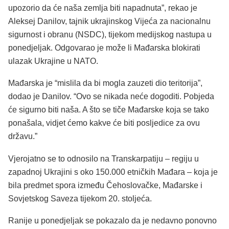
upozorio da će naša zemlja biti napadnuta”, rekao je
Aleksej Danilov, tajnik ukrajinskog Vijeća za nacionalnu
sigurnost i obranu (NSDC), tijekom medijskog nastupa u
ponedjeljak. Odgovarao je može li Mađarska blokirati
ulazak Ukrajine u NATO.
Mađarska je “mislila da bi mogla zauzeti dio teritorija”,
dodao je Danilov. “Ovo se nikada neće dogoditi. Pobjeda
će sigurno biti naša. A što se tiče Mađarske koja se tako
ponašala, vidjet ćemo kakve će biti posljedice za ovu
državu.”
Vjerojatno se to odnosilo na Transkarpatiju – regiju u
zapadnoj Ukrajini s oko 150.000 etničkih Mađara – koja je
bila predmet spora između Čehoslovačke, Mađarske i
Sovjetskog Saveza tijekom 20. stoljeća.
Ranije u ponedjeljak se pokazalo da je nedavno ponovno