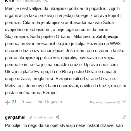
Krle
4 godine prije
Meni je neshvatljivo da ukrajinski političari ili pripadnici vojnih
organizacija tako prozivaju i vrijeđaju kolege iz država koje ih
pomažu. Čitam da je ukrajinski ambasador nazvao Šolca
uvrijeđenom kobasicom, a prije toga su odbili da prime
Štajnmajera. Sada prijete i Orbanu i Milanoviću.
Zahtijevaju
pomoć, protiv interesa onih koji im je šalju. Pozivaju na WW3,
otvoreno lažu i izvrću činjenice. Još nisam čuo otvorenu kritiku
prema ukrajinskoj politici već naprotiv, povećava se vojna
pomoć te im se šalje i napadačko oružje. Upravo ono s čim
Ukrajinci plaše Evropu, da će Rusi poslije Ukrajine napasti
druge države, moglo bi se Evropi desiti od strane Ukrajine.
Motivirani, dobro uvježbani i naoružani, navikli da traže, mogli bi
postati noćna mora Evrope.
Odgovori
21
0
Pogledaj odgovore
(4)
gargamel
4 godine prije
Pa bolje i to nego da se opet stvaraju neke instant države, kao