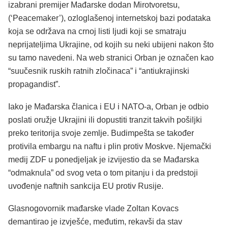
izabrani premijer Mađarske dodan Mirotvoretsu,
(‘Peacemaker’), ozloglašenoj internetskoj bazi podataka
koja se održava na crnoj listi ljudi koji se smatraju
neprijateljima Ukrajine, od kojih su neki ubijeni nakon što
su tamo navedeni. Na web stranici Orban je označen kao
“suučesnik ruskih ratnih zločinaca” i “antiukrajinski
propagandist”.
Iako je Mađarska članica i EU i NATO-a, Orban je odbio
poslati oružje Ukrajini ili dopustiti tranzit takvih pošiljki
preko teritorija svoje zemlje. Budimpešta se također
protivila embargu na naftu i plin protiv Moskve. Njemački
medij ZDF u ponedjeljak je izvijestio da se Mađarska
“odmaknula” od svog veta o tom pitanju i da predstoji
uvođenje naftnih sankcija EU protiv Rusije.
Glasnogovornik mađarske vlade Zoltan Kovacs
demantirao je izvješće, međutim, rekavši da stav