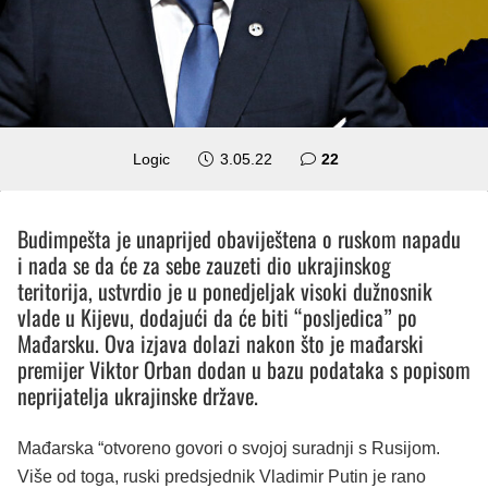
komentara
Logic
3.05.22
22
Budimpešta je unaprijed obaviještena o ruskom napadu
i nada se da će za sebe zauzeti dio ukrajinskog
teritorija, ustvrdio je u ponedjeljak visoki dužnosnik
vlade u Kijevu, dodajući da će biti “posljedica” po
Mađarsku. Ova izjava dolazi nakon što je mađarski
premijer Viktor Orban dodan u bazu podataka s popisom
neprijatelja ukrajinske države.
Mađarska “otvoreno govori o svojoj suradnji s Rusijom.
Više od toga, ruski predsjednik Vladimir Putin je rano