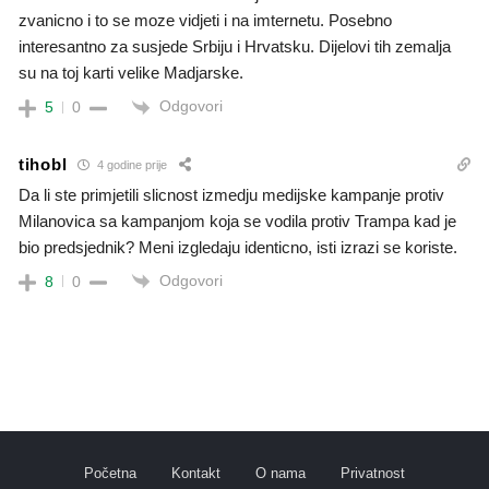
zvanicno i to se moze vidjeti i na imternetu. Posebno
interesantno za susjede Srbiju i Hrvatsku. Dijelovi tih zemalja
su na toj karti velike Madjarske.
Odgovori
5
0
tihobl
4 godine prije
Da li ste primjetili slicnost izmedju medijske kampanje protiv
Milanovica sa kampanjom koja se vodila protiv Trampa kad je
bio predsjednik? Meni izgledaju identicno, isti izrazi se koriste.
Odgovori
8
0
Početna
Kontakt
O nama
Privatnost