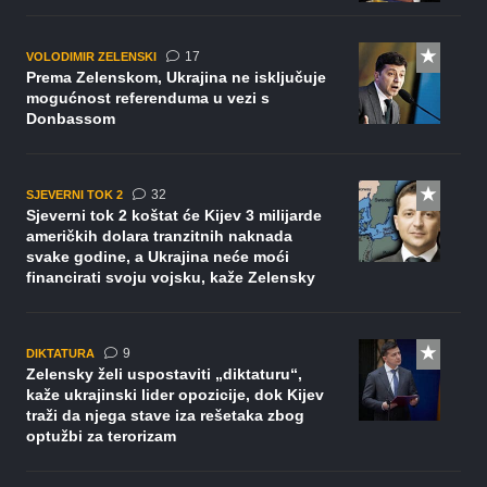
komentara
17
VOLODIMIR ZELENSKI
Prema Zelenskom, Ukrajina ne isključuje
mogućnost referenduma u vezi s
Donbassom
komentara
32
SJEVERNI TOK 2
Sjeverni tok 2 koštat će Kijev 3 milijarde
američkih dolara tranzitnih naknada
svake godine, a Ukrajina neće moći
financirati svoju vojsku, kaže Zelensky
komentara
9
DIKTATURA
Zelensky želi uspostaviti „diktaturu“,
kaže ukrajinski lider opozicije, dok Kijev
traži da njega stave iza rešetaka zbog
optužbi za terorizam