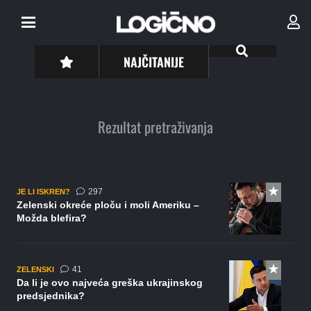
NAJČITANIJE
Rezultat pretraživanja
komentara
297
JE LI ISKREN?
Zelenski okreće ploču i moli Ameriku –
Možda blefira?
komentar
41
ZELENSKI
Da li je ovo najveća greška ukrajinskog
predsjednika?