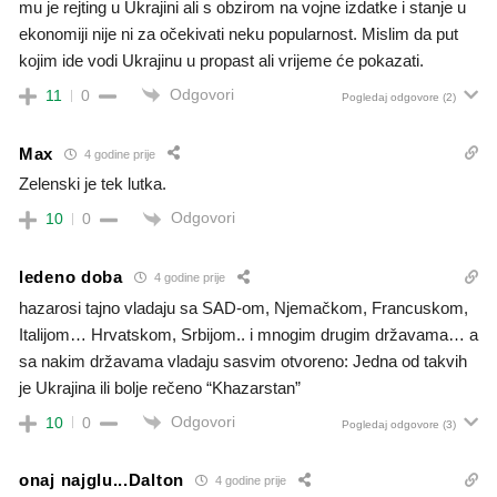
mu je rejting u Ukrajini ali s obzirom na vojne izdatke i stanje u
ekonomiji nije ni za očekivati neku popularnost. Mislim da put
kojim ide vodi Ukrajinu u propast ali vrijeme će pokazati.
Odgovori
11
0
Pogledaj odgovore
(2)
Max
4 godine prije
Zelenski je tek lutka.
Odgovori
10
0
ledeno doba
4 godine prije
hazarosi tajno vladaju sa SAD-om, Njemačkom, Francuskom,
Italijom… Hrvatskom, Srbijom.. i mnogim drugim državama… a
sa nakim državama vladaju sasvim otvoreno: Jedna od takvih
je Ukrajina ili bolje rečeno “Khazarstan”
Odgovori
10
0
Pogledaj odgovore
(3)
onaj najglu...Dalton
4 godine prije