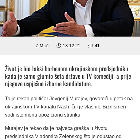
komentar
Z Milić
13.12.21
41
Život je bio lakši borbenom ukrajinskom predsjedniku
kada je samo glumio šefa države u TV komediji, a prije
njegove uspješne izborne kandidature.
To je rekao političar Jevgenij Murajev, govoreći u petak na
ukrajinskom TV kanalu Nash, čiji je vlasnik. Biznismen
vodi istoimenu opozicionu stranku.
Murajev je rekao da je najveća greška u životu
predsjednika Vladomira Zelenskog što je odustao od