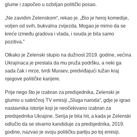
glume i započeo u ozbiljan politički posao.
„Ne zavidim Zelenskom“, rekao je. „Bio je heroj komedije,
voljen od svih, bukvalna zvijezda. Mogao je mirno da se
kreće između gradova i vlada, i svuda je bila samo
pozitiva.”
Otkako je Zelenski stupio na dužnost 2019. godine, većina
Ukrajinaca je prestala da mu pruža podršku, a neki ga
sada čak i mrze, tvrdi Muraev, predviđajući tužan kraj
njegove političke karijere.
Prije nego što je izabran za predsjednika, Zelenski je
glumio u satiričnoj TV emisiji „Sluga naroda“, gdje je igrao
nastavnika istorije koji je neočekivano izabran za
predsjednika Ukrajine. Serija je bila hit, a kada je Zelenski
odlučio da se stvarno kandiduje za predsjednika, 2019.
godine, nazvao je svoju političku partiju po toj emisiji.