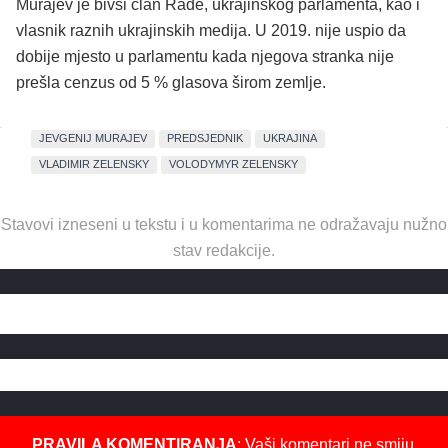
Murajev je bivši član Rade, ukrajinskog parlamenta, kao i
vlasnik raznih ukrajinskih medija. U 2019. nije uspio da
dobije mjesto u parlamentu kada njegova stranka nije
prešla cenzus od 5 % glasova širom zemlje.
JEVGENIJ MURAJEV
PREDSJEDNIK
UKRAJINA
VLADIMIR ZELENSKY
VOLODYMYR ZELENSKY
Stavovi izneseni u tekstu i u komentarima ne odražavaju nužno
stav redakcije.
PRAVILA KOMENTIRANJA
: Vaši komentari ne smiju