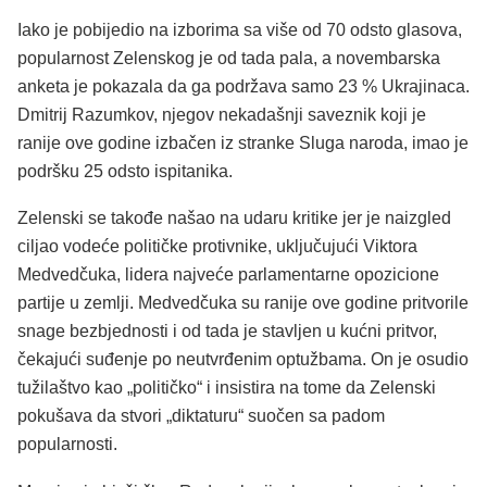
Iako je pobijedio na izborima sa više od 70 odsto glasova,
popularnost Zelenskog je od tada pala, a novembarska
anketa je pokazala da ga podržava samo 23 % Ukrajinaca.
Dmitrij Razumkov, njegov nekadašnji saveznik koji je
ranije ove godine izbačen iz stranke Sluga naroda, imao je
podršku 25 odsto ispitanika.
Zelenski se takođe našao na udaru kritike jer je naizgled
ciljao vodeće političke protivnike, uključujući Viktora
Medvedčuka, lidera najveće parlamentarne opozicione
partije u zemlji. Medvedčuka su ranije ove godine pritvorile
snage bezbjednosti i od tada je stavljen u kućni pritvor,
čekajući suđenje po neutvrđenim optužbama. On je osudio
tužilaštvo kao „političko“ i insistira na tome da Zelenski
pokušava da stvori „diktaturu“ suočen sa padom
popularnosti.