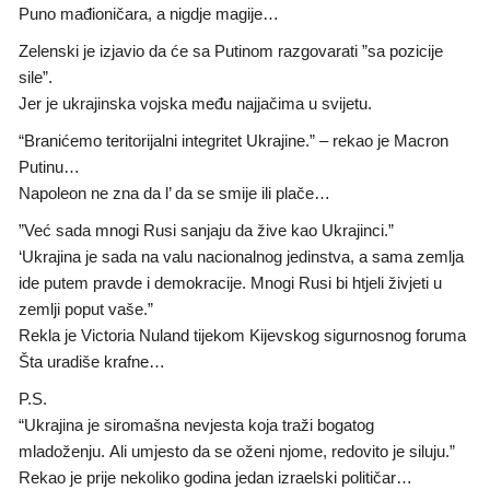
Puno mađioničara, a nigdje magije…
Zelenski je izjavio da će sa Putinom razgovarati ”sa pozicije
sile”.
Jеr је ukrajinska vojska među najjačima u svijetu.
“Branićemo teritorijalni integritet Ukrajine.” – rekao je Macron
Putinu…
Napoleon ne zna da l’ da se smije ili plače…
”Već sada mnogi Rusi sanjaju da žive kao Ukrajinci.”
‘Ukrajina je sada na valu nacionalnog jedinstva, a sama zemlja
ide putem pravde i demokracije. Mnogi Rusi bi htjeli živjeti u
zemlji poput vaše.”
Rekla je Victoria Nuland tijekom Kijevskog sigurnosnog foruma
Šta uradiše krafne…
P.S.
“Ukrajina je siromašna nevjesta koja traži bogatog
mladoženju. Ali umjesto da se oženi njome, redovito je siluju.”
Rekao je prije nekoliko godina jedan izraelski političar…