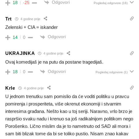
Odgovori
18
-25
Pogledaj odgovore
(16)
Trt
4 godine prije
Zelenski + CIA = iskander
Odgovori
14
0
UKRAJINKA
4 godine prije
Ovaj komedijaš je na putu da postane tragedijaš.
Odgovori
18
0
Pogledaj odgovore
(1)
Krle
4 godine prije
U jednom trenutku sam pomislio da će voditi politiku u pravcu
pomirenja i prosperiteta, više okrenut ekonomiji i stvarnim
interesima građana. Nešto kao u toj seriji. Naravno, vrlo brzo je
raspršio svaku nadu i krenuo sa još radikalnijom politikom nego
Porošenko. Lično mislim da je to nametnuto od SAD ali mora i
sam biti blizak tome da bi se toliko pustio. Nisam znao kakav