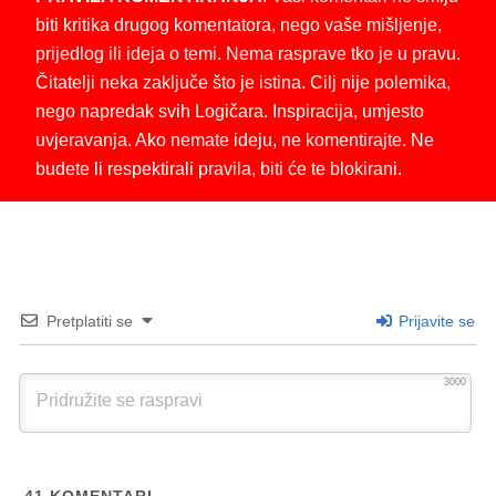
biti kritika drugog komentatora, nego vaše mišljenje,
prijedlog ili ideja o temi. Nema rasprave tko je u pravu.
Čitatelji neka zaključe što je istina. Cilj nije polemika,
nego napredak svih Logičara. Inspiracija, umjesto
uvjeravanja. Ako nemate ideju, ne komentirajte. Ne
budete li respektirali pravila, biti će te blokirani.
Pretplatiti se
Prijavite se
3000
41
KOMENTARI