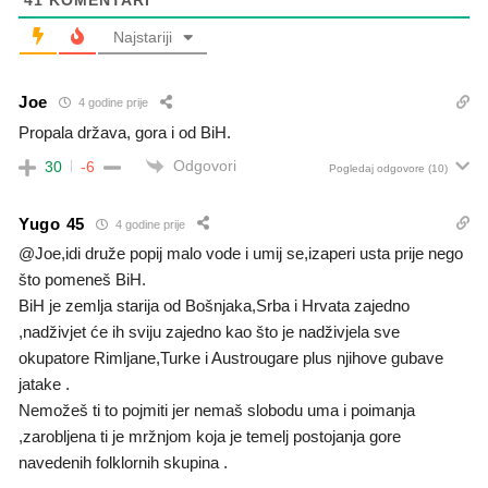
Najstariji
Joe
4 godine prije
Propala država, gora i od BiH.
Odgovori
30
-6
Pogledaj odgovore
(10)
Yugo 45
4 godine prije
@Joe,idi druže popij malo vode i umij se,izaperi usta prije nego
što pomeneš BiH.
BiH je zemlja starija od Bošnjaka,Srba i Hrvata zajedno
,nadživjet će ih sviju zajedno kao što je nadživjela sve
okupatore Rimljane,Turke i Austrougare plus njihove gubave
jatake .
Nemožeš ti to pojmiti jer nemaš slobodu uma i poimanja
,zarobljena ti je mržnjom koja je temelj postojanja gore
navedenih folklornih skupina .