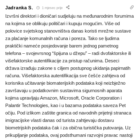
Jadranka S.
1 mjesec prije
Izvršni direktori i dioničari sudjeluju na međunarodnim forumima
na kojima se oblikuju političari i kupuju mogućim. Više od
polovice svjetskog stanovništva danas koristi mrežne sustave
za plaćanje komunalnih računa i poreza. Tako se ljudima
praktički nameće posjedovanje barem jednog pametnog
telefona – svojevrsnog “špijuna u džepu” – radi dvofaktorske ili
višefaktorske autentifikacije za pristup računima. Deseci
država izrađuju zakone s ciljem postupnog ukidanja papirnatih
računa. Višefaktorska autentifikacija sve češće zahtjeva od
korisnika učitavanje biomaterijskih podataka koji neizbježno
završavaju u podatkovnim sustavima sigurnosnih aparata
kojima upravljaju Amazon, Microsoft, Oracle Corporation i
Palantir Technologies, kao i u bazama podataka saveza Pet
očiju. Pod izlikom zaštite granica od navodnih prijetnji stranaca
imigracijske vlasti danas od turista zahtjevaju dostavu
biometrijskih podataka čak i za obična turistička putovanja. Uz
prikupljanje podataka, ovaj podsthumani razvojni pravac nastoji