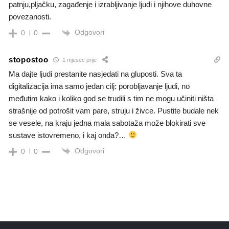
patnju,pljačku, zagađenje i izrabljivanje ljudi i njihove duhovne
povezanosti.
Odgovori
0
0
stopostoo
1 mjesec prije
Ma dajte ljudi prestanite nasjedati na gluposti. Sva ta
digitalizacija ima samo jedan cilj: porobljavanje ljudi, no
međutim kako i koliko god se trudili s tim ne mogu učiniti ništa
strašnije od potrošit vam pare, struju i živce. Pustite budale nek
se vesele, na kraju jedna mala sabotaža može blokirati sve
sustave istovremeno, i kaj onda?…
Odgovori
0
0