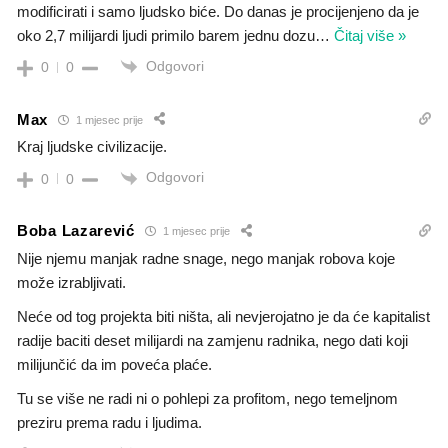
modificirati i samo ljudsko biće. Do danas je procijenjeno da je
oko 2,7 milijardi ljudi primilo barem jednu dozu
…
Čitaj više »
Odgovori
0
0
Max
1 mjesec prije
Kraj ljudske civilizacije.
Odgovori
0
0
Boba Lazarević
1 mjesec prije
Nije njemu manjak radne snage, nego manjak robova koje
može izrabljivati.
Neće od tog projekta biti ništa, ali nevjerojatno je da će kapitalist
radije baciti deset milijardi na zamjenu radnika, nego dati koji
milijunčić da im poveća plaće.
Tu se više ne radi ni o pohlepi za profitom, nego temeljnom
preziru prema radu i ljudima.