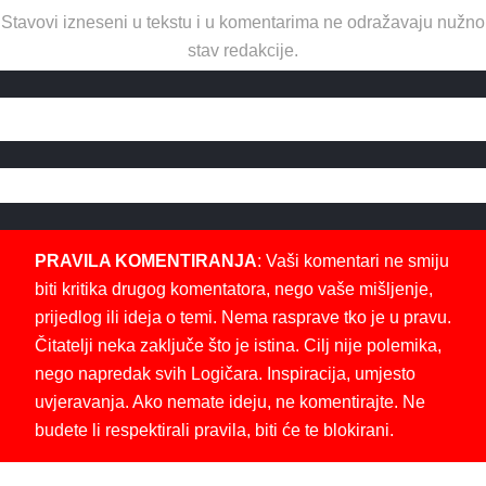
Stavovi izneseni u tekstu i u komentarima ne odražavaju nužno
stav redakcije.
PRAVILA KOMENTIRANJA
: Vaši komentari ne smiju
biti kritika drugog komentatora, nego vaše mišljenje,
prijedlog ili ideja o temi. Nema rasprave tko je u pravu.
Čitatelji neka zaključe što je istina. Cilj nije polemika,
nego napredak svih Logičara. Inspiracija, umjesto
uvjeravanja. Ako nemate ideju, ne komentirajte. Ne
budete li respektirali pravila, biti će te blokirani.