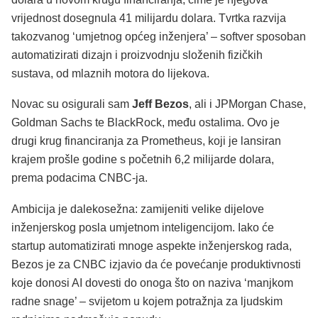
vrijednost dosegnula 41 milijardu dolara. Tvrtka razvija
takozvanog ‘umjetnog općeg inženjera’ – softver sposoban
automatizirati dizajn i proizvodnju složenih fizičkih
sustava, od mlaznih motora do lijekova.
Novac su osigurali sam
Jeff Bezos
, ali i JPMorgan Chase,
Goldman Sachs te BlackRock, među ostalima. Ovo je
drugi krug financiranja za Prometheus, koji je lansiran
krajem prošle godine s početnih 6,2 milijarde dolara,
prema podacima CNBC-ja.
Ambicija je dalekosežna: zamijeniti velike dijelove
inženjerskog posla umjetnom inteligencijom. Iako će
startup automatizirati mnoge aspekte inženjerskog rada,
Bezos je za CNBC izjavio da će povećanje produktivnosti
koje donosi AI dovesti do onoga što on naziva ‘manjkom
radne snage’ – svijetom u kojem potražnja za ljudskim