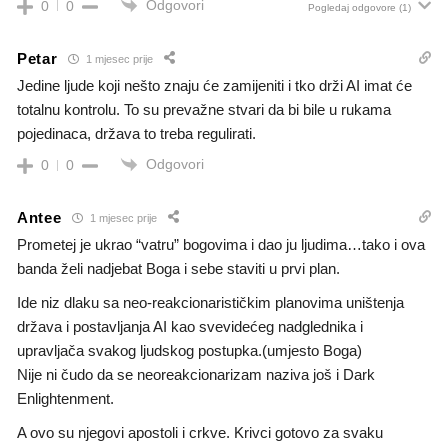
Odgovori
0
0
Pogledaj odgovore
(1)
Petar
1 mjesec prije
Jedine ljude koji nešto znaju će zamijeniti i tko drži AI imat će
totalnu kontrolu. To su prevažne stvari da bi bile u rukama
pojedinaca, država to treba regulirati.
Odgovori
0
0
Antee
1 mjesec prije
Prometej je ukrao “vatru” bogovima i dao ju ljudima…tako i ova
banda želi nadjebat Boga i sebe staviti u prvi plan.
Ide niz dlaku sa neo-reakcionarističkim planovima uništenja
država i postavljanja AI kao svevidećeg nadglednika i
upravljača svakog ljudskog postupka.(umjesto Boga)
Nije ni čudo da se neoreakcionarizam naziva još i Dark
Enlightenment.
A ovo su njegovi apostoli i crkve. Krivci gotovo za svaku