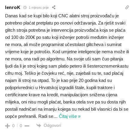
lenroK
1 mjesec prije
Danas kad se kupi bilo koji CNC alatni stroj proizvođaču je
potrebno plaćat pretplatu po osnovi održavanja. Za rješit svaki
glitch stroja potrebna je intervencija proizvođača koja se plaća
od 100 do 200€ po satu koji inženjer potroši međutim inženjer
ne mora, ali može programirat učestolast glitcheva i sumirat
vrijeme koje je potrošio. Kod umjetne inteligencije nema može ili
ne mora, ona radi po algoritmu. Na svoje uši sam čuo pitanja
ljudi da li je stroj kojeg sam platio petero ili šesteroznsmenkastu
cifru moj. Teško je čovjeku reć, nije, zajebali su te, sad plaćaj
najam ili stroj na otpad. To je kao prije 20 godina kad su
poljoprivrednici u Hrvatskoj izgradili štale, kupili traktore i
certificirane krave na kredit, manipulacijom snižena cijena
mlijeka, oni nisu mogli plaćat, banka otela sve pa su dosta njih
postali nadničari na imanju kojega su nekad bili vlasnici da bi se
uopće prehranili. Radi se
…
Čitaj više »
Odgovori
0
0