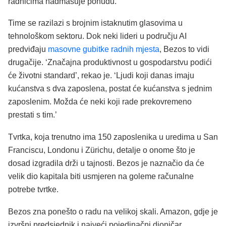
radnicima nadmašuje ponudu.
Time se razilazi s brojnim istaknutim glasovima u
tehnološkom sektoru. Dok neki lideri u području AI
predviđaju
masovne gubitke radnih mjesta
, Bezos to vidi
drugačije. ‘Značajna produktivnost u gospodarstvu podići
će životni standard’, rekao je. ‘Ljudi koji danas imaju
kućanstva s dva zaposlena, postat će kućanstva s jednim
zaposlenim. Možda će neki koji rade prekovremeno
prestati s tim.’
Tvrtka, koja trenutno ima 150 zaposlenika u uredima u San
Franciscu, Londonu i Zürichu, detalje o onome što je
dosad izgradila drži u tajnosti. Bezos je naznačio da će
velik dio kapitala biti usmjeren na goleme računalne
potrebe tvrtke.
Bezos zna ponešto o radu na velikoj skali. Amazon, gdje je
izvršni predsjednik i najveći pojedinačni dioničar,