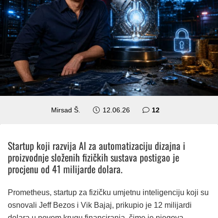
komentara
Mirsad Š.
12.06.26
12
Startup koji razvija AI za automatizaciju dizajna i
proizvodnje složenih fizičkih sustava postigao je
procjenu od 41 milijarde dolara.
Prometheus, startup za fizičku umjetnu inteligenciju koji su
osnovali Jeff Bezos i Vik Bajaj, prikupio je 12 milijardi
dolara u novom krugu financiranja, čime je njegova