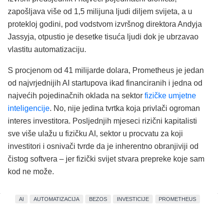
zapošljava više od 1,5 milijuna ljudi diljem svijeta, a u
protekloj godini, pod vodstvom izvršnog direktora Andyja
Jassyja, otpustio je desetke tisuća ljudi dok je ubrzavao
vlastitu automatizaciju.
S procjenom od 41 milijarde dolara, Prometheus je jedan
od najvrjednijih AI startupova ikad financiranih i jedna od
najvećih pojedinačnih oklada na sektor
fizičke umjetne
inteligencije
. No, nije jedina tvrtka koja privlači ogroman
interes investitora. Posljednjih mjeseci rizični kapitalisti
sve više ulažu u fizičku AI, sektor u procvatu za koji
investitori i osnivači tvrde da je inherentno obranjiviji od
čistog softvera – jer fizički svijet stvara prepreke koje sam
kod ne može.
AI
AUTOMATIZACIJA
BEZOS
INVESTICIJE
PROMETHEUS