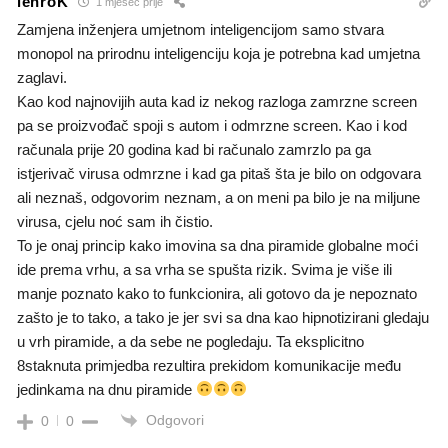
lenroK
1 mjesec prije
Zamjena inženjera umjetnom inteligencijom samo stvara
monopol na prirodnu inteligenciju koja je potrebna kad umjetna
zaglavi.
Kao kod najnovijih auta kad iz nekog razloga zamrzne screen
pa se proizvođač spoji s autom i odmrzne screen. Kao i kod
računala prije 20 godina kad bi računalo zamrzlo pa ga
istjerivač virusa odmrzne i kad ga pitaš šta je bilo on odgovara
ali neznaš, odgovorim neznam, a on meni pa bilo je na miljune
virusa, cjelu noć sam ih čistio.
To je onaj princip kako imovina sa dna piramide globalne moći
ide prema vrhu, a sa vrha se spušta rizik. Svima je više ili
manje poznato kako to funkcionira, ali gotovo da je nepoznato
zašto je to tako, a tako je jer svi sa dna kao hipnotizirani gledaju
u vrh piramide, a da sebe ne pogledaju. Ta eksplicitno
8staknuta primjedba rezultira prekidom komunikacije među
jedinkama na dnu piramide
Odgovori
0
0