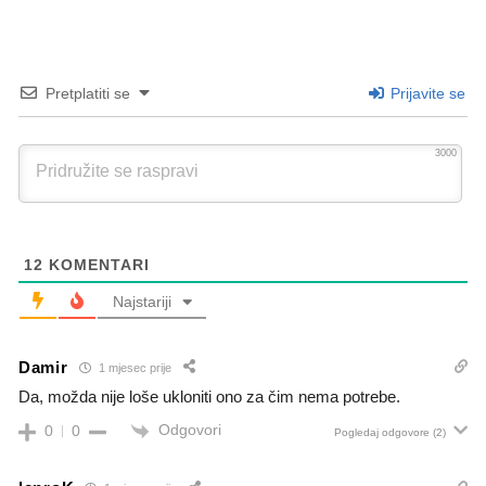
Pretplatiti se
Prijavite se
3000
12
KOMENTARI
Najstariji
Damir
1 mjesec prije
Da, možda nije loše ukloniti ono za čim nema potrebe.
Odgovori
0
0
Pogledaj odgovore
(2)