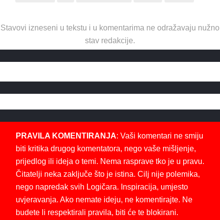
Stavovi izneseni u tekstu i u komentarima ne odražavaju nužno
stav redakcije.
PRAVILA KOMENTIRANJA
: Vaši komentari ne smiju
biti kritika drugog komentatora, nego vaše mišljenje,
prijedlog ili ideja o temi. Nema rasprave tko je u pravu.
Čitatelji neka zaključe što je istina. Cilj nije polemika,
nego napredak svih Logičara. Inspiracija, umjesto
uvjeravanja. Ako nemate ideju, ne komentirajte. Ne
budete li respektirali pravila, biti će te blokirani.