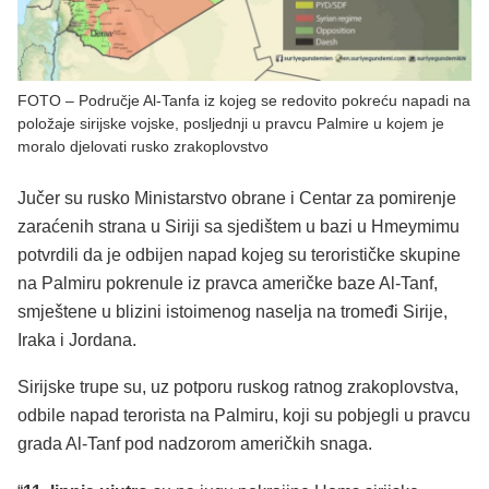
FOTO – Područje Al-Tanfa iz kojeg se redovito pokreću napadi na
položaje sirijske vojske, posljednji u pravcu Palmire u kojem je
moralo djelovati rusko zrakoplovstvo
Jučer su rusko Ministarstvo obrane i Centar za pomirenje
zaraćenih strana u Siriji sa sjedištem u bazi u Hmeymimu
potvrdili da je odbijen napad kojeg su terorističke skupine
na Palmiru pokrenule iz pravca američke baze Al-Tanf,
smještene u blizini istoimenog naselja na tromeđi Sirije,
Iraka i Jordana.
Sirijske trupe su, uz potporu ruskog ratnog zrakoplovstva,
odbile napad terorista na Palmiru, koji su pobjegli u pravcu
grada Al-Tanf pod nadzorom američkih snaga.