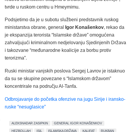
tvrde u ruskom centru u Hmeymimu.
Podsjetimo da je u subotu službeni predstavnik ruskog
ministarstva obrane, general
Igor Konašenkov
, rekao da
je ekspanzija terorista “Islamske države” omogućena
zahvaljujući kriminalnom nedjelovanju Sjedinjenih Država
i takozvane “međunarodne koalicije za borbu protiv
terorizma”.
Ruski ministar vanjskih poslova Sergej Lavrov je istaknuo
da su se skupine povezane s “Islamskom državom”
koncentrirale na području Al-Tanfa.
Odbrojavanje do početka ofenzive na jugu Sirije i iransko-
ruske “nesuglasice”
ALEKSNADAR ZASIPKIN
GENERAL IGOR KONAŠENKOV
HEZBOLLAH
ISIL
ISLAMSKA DRŽAVA
KALIFAT
RUKBAN