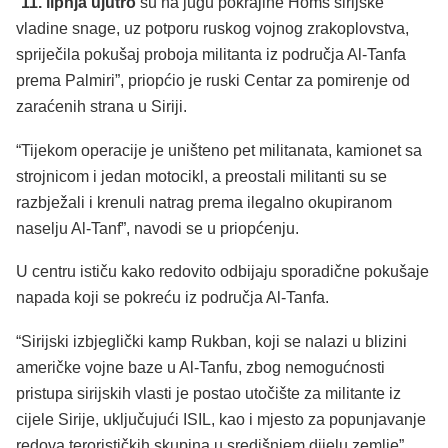
“
11. lipnja ujutro
su na jugu pokrajine Homs sirijske
vladine snage, uz potporu ruskog vojnog zrakoplovstva,
spriječila pokušaj proboja militanta iz područja Al-Tanfa
prema Palmiri”, priopćio je ruski Centar za pomirenje od
zaraćenih strana u Siriji.
“Tijekom operacije je uništeno pet militanata, kamionet sa
strojnicom i jedan motocikl, a preostali militanti su se
razbježali i krenuli natrag prema ilegalno okupiranom
naselju Al-Tanf”, navodi se u priopćenju.
U centru ističu kako redovito odbijaju sporadične pokušaje
napada koji se pokreću iz područja Al-Tanfa.
“Sirijski izbjeglički kamp Rukban, koji se nalazi u blizini
američke vojne baze u Al-Tanfu, zbog nemogućnosti
pristupa sirijskih vlasti je postao utočište za militante iz
cijele Sirije, uključujući ISIL, kao i mjesto za popunjavanje
redova terorističkih skupina u središnjem dijelu zemlje”,