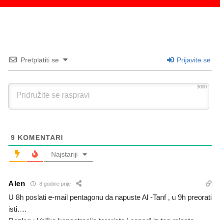
Pretplatiti se
Prijavite se
3000
9
KOMENTARI
Najstariji
Alen
8 godine prije
U 8h poslati e-mail pentagonu da napuste Al -Tanf , u 9h preorati
isti….