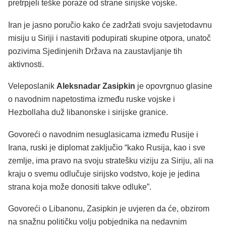
pretrpjeli teške poraze od strane sirijske vojske.
Iran je jasno poručio kako će zadržati svoju savjetodavnu
misiju u Siriji i nastaviti podupirati skupine otpora, unatoč
pozivima Sjedinjenih Država na zaustavljanje tih
aktivnosti.
Veleposlanik
Aleksnadar Zasipkin
je opovrgnuo glasine
o navodnim napetostima između ruske vojske i
Hezbollaha duž libanonske i sirijske granice.
Govoreći o navodnim nesuglasicama između Rusije i
Irana, ruski je diplomat zaključio “kako Rusija, kao i sve
zemlje, ima pravo na svoju stratešku viziju za Siriju, ali na
kraju o svemu odlučuje sirijsko vodstvo, koje je jedina
strana koja može donositi takve odluke”.
Govoreći o Libanonu, Zasipkin je uvjeren da će, obzirom
na snažnu političku volju pobjednika na nedavnim