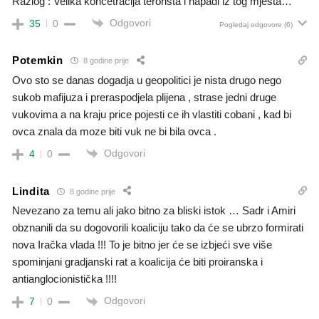
Razlog : Velika koncetracija terorista i napadi iz tog mjesta…
Odgovori
35
0
Pogledaj odgovore
(6)
Potemkin
8 godine prije
Ovo sto se danas dogadja u geopolitici je nista drugo nego
sukob mafijuza i preraspodjela plijena , strase jedni druge
vukovima a na kraju price pojesti ce ih vlastiti cobani , kad bi
ovca znala da moze biti vuk ne bi bila ovca .
Odgovori
4
0
Lindita
8 godine prije
Nevezano za temu ali jako bitno za bliski istok … Sadr i Amiri
obznanili da su dogovorili koaliciju tako da će se ubrzo formirati
nova Iračka vlada !!! To je bitno jer će se izbjeći sve više
spominjani gradjanski rat a koalicija će biti proiranska i
antianglocionistička !!!!
Odgovori
7
0