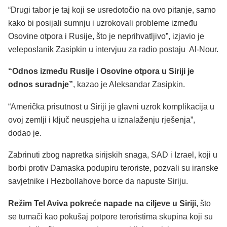
“Drugi tabor je taj koji se usredotočio na ovo pitanje, samo
kako bi posijali sumnju i uzrokovali probleme između
Osovine otpora i Rusije, što je neprihvatljivo”, izjavio je
veleposlanik Zasipkin u intervjuu za radio postaju Al-Nour.
“Odnos između Rusije i Osovine otpora u Siriji je
odnos suradnje”
, kazao je Aleksandar Zasipkin.
“Američka prisutnost u Siriji je glavni uzrok komplikacija u
ovoj zemlji i ključ neuspjeha u iznalaženju rješenja”,
dodao je.
Zabrinuti zbog napretka sirijskih snaga, SAD i Izrael, koji u
borbi protiv Damaska podupiru teroriste, pozvali su iranske
savjetnike i Hezbollahove borce da napuste Siriju.
Režim Tel Aviva pokreće napade na ciljeve u Siriji,
što
se tumači kao pokušaj potpore teroristima skupina koji su