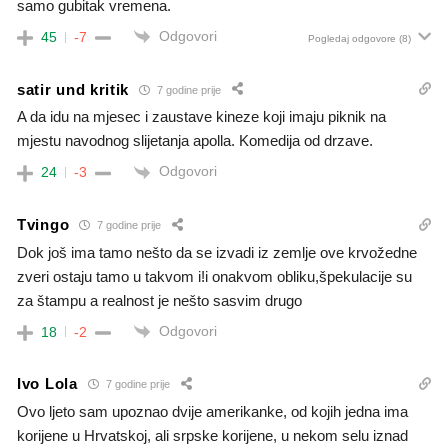
samo gubitak vremena.
Odgovori
45
-7
Pogledaj odgovore
(8)
satir und kritik
7 godine prije
A da idu na mjesec i zaustave kineze koji imaju piknik na
mjestu navodnog slijetanja apolla. Komedija od drzave.
Odgovori
24
-3
Tvingo
7 godine prije
Dok još ima tamo nešto da se izvadi iz zemlje ove krvožedne
zveri ostaju tamo u takvom i!i onakvom obliku,špekulacije su
za štampu a realnost je nešto sasvim drugo
Odgovori
18
-2
Ivo Lola
7 godine prije
Ovo ljeto sam upoznao dvije amerikanke, od kojih jedna ima
korijene u Hrvatskoj, ali srpske korijene, u nekom selu iznad