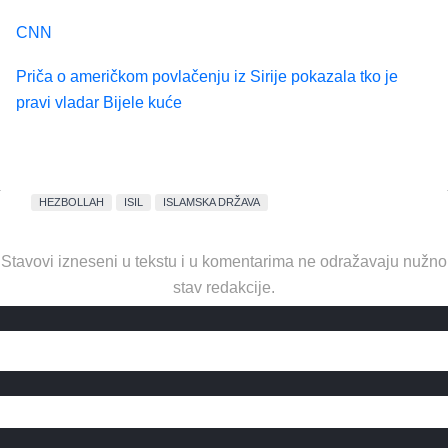
CNN
Priča o američkom povlačenju iz Sirije pokazala tko je
pravi vladar Bijele kuće
HEZBOLLAH
ISIL
ISLAMSKA DRŽAVA
Stavovi izneseni u tekstu i u komentarima ne odražavaju nužno
stav redakcije.