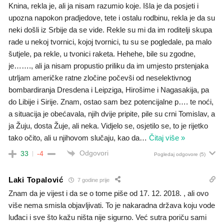
Knina, rekla je, ali ja nisam razumio koje. Išla je da posjeti i
upozna napokon pradjedove, tete i ostalu rodbinu, rekla je da su
neki došli iz Srbije da se vide. Rekle su mi da im roditelji skupa
rade u nekoj tvornici, kojoj tvornici, tu su se pogledale, pa malo
šutjele, pa rekle, u tvonici raketa. Hehehe, bile su zgodne,
je……., ali ja nisam propustio priliku da im umjesto prstenjaka
utrljam američke ratne zločine počevši od neselektivnog
bombardiranja Dresdena i Leipziga, Hirošime i Nagasakija, pa
do Libije i Sirije. Znam, ostao sam bez potencijalne p…. te noći,
a situacija je obećavala, njih dvije pripite, pile su crni Tomislav, a
ja Žuju, dosta Žuje, ali neka. Vidjelo se, osjetilo se, to je rijetko
tako očito, ali u njihovom slučaju, kao da
…
Čitaj više »
Odgovori
33
-4
Pogledaj odgovore
(5)
Laki Topalović
7 godine prije
Znam da je vijest i da se o tome piše od 17. 12. 2018. , ali ovo
više nema smisla objavljivati. To je nakaradna država koju vode
luđaci i sve što kažu ništa nije sigurno. Već sutra poriču sami