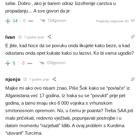
sebe. Dobro , ako je barem odraz šizofrenije carstva u
propadanju… A sve govori da je
Odgovori
14
0
Pogledaj odgovore
(3)
Ivan
7 godine prije
E jbte, kad hoce da se povuku onda likujete kako beze, a kad
odustanu onda opet kukate kako su lazovi. Ko bi vama ugodio?
Odgovori
5
-3
njonjo
7 godine prije
Majke mi ako ovo nisam znao. Piše Šok kako se “povlače” iz
Afganistana već 17 godina. Iz Iraka su se “povukli” prije pet
godina, a tamo imaju oko 6 000 vojnika s vrhunskom
smrtonosnom opremom. No, u čemu je poanta? Treba SAA još
malo pričekati, redovno vježbati, popunjavati postrojbe i u
datom momentu “razjebati” Idlib. A ovaj problem s Kurdima
“utovarit” Turcima.