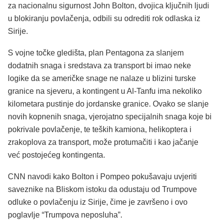
za nacionalnu sigurnost John Bolton, dvojica ključnih ljudi
u blokiranju povlačenja, odbili su odrediti rok odlaska iz
Sirije.
S vojne točke gledišta, plan Pentagona za slanjem
dodatnih snaga i sredstava za transport bi imao neke
logike da se američke snage ne nalaze u blizini turske
granice na sjeveru, a kontingent u Al-Tanfu ima nekoliko
kilometara pustinje do jordanske granice. Ovako se slanje
novih kopnenih snaga, vjerojatno specijalnih snaga koje bi
pokrivale povlačenje, te teških kamiona, helikoptera i
zrakoplova za transport, može protumačiti i kao jačanje
već postojećeg kontingenta.
CNN navodi kako Bolton i Pompeo pokušavaju uvjeriti
saveznike na Bliskom istoku da odustaju od Trumpove
odluke o povlačenju iz Sirije, čime je završeno i ovo
poglavlje “Trumpova neposluha”.