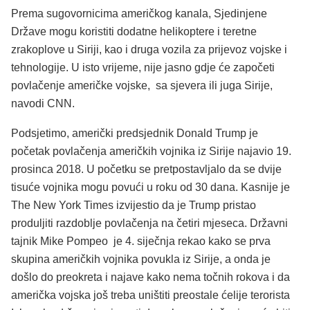
Prema sugovornicima američkog kanala, Sjedinjene
Države mogu koristiti dodatne helikoptere i teretne
zrakoplove u Siriji, kao i druga vozila za prijevoz vojske i
tehnologije. U isto vrijeme, nije jasno gdje će započeti
povlačenje američke vojske, sa sjevera ili juga Sirije,
navodi CNN.
Podsjetimo, američki predsjednik Donald Trump je
početak povlačenja američkih vojnika iz Sirije najavio 19.
prosinca 2018. U početku se pretpostavljalo da se dvije
tisuće vojnika mogu povući u roku od 30 dana. Kasnije je
The New York Times izvijestio da je Trump pristao
produljiti razdoblje povlačenja na četiri mjeseca. Državni
tajnik Mike Pompeo je 4. siječnja rekao kako se prva
skupina američkih vojnika povukla iz Sirije, a onda je
došlo do preokreta i najave kako nema točnih rokova i da
američka vojska još treba uništiti preostale ćelije terorista