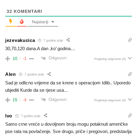
32
KOMENTARI
Najstariji
jezevakucica
7 godine prije
30,70,120 dana.A dan ,ko’ godina…
Odgovori
10
-1
Pogledaj odgovore
(3)
Alen
7 godine prije
Sad je odlicno vrijeme da se krene s operacijom Idlib.. Uporedo
ubjediti Kurde da se rjese usa…
Odgovori
15
-4
Pogledaj odgovore
(3)
Ivo
7 godine prije
Samo crne vreće u dovoljnom broju mogu potaknuti američke
pse rata na povlačenje. Sve drugo, priče i pregovori, predstavlja