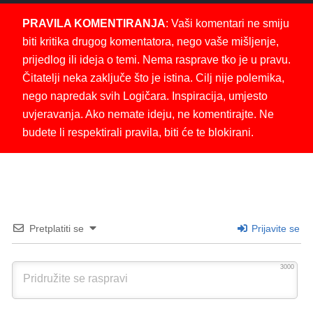
PRAVILA KOMENTIRANJA
: Vaši komentari ne smiju
biti kritika drugog komentatora, nego vaše mišljenje,
prijedlog ili ideja o temi. Nema rasprave tko je u pravu.
Čitatelji neka zaključe što je istina. Cilj nije polemika,
nego napredak svih Logičara. Inspiracija, umjesto
uvjeravanja. Ako nemate ideju, ne komentirajte. Ne
budete li respektirali pravila, biti će te blokirani.
Pretplatiti se
Prijavite se
3000