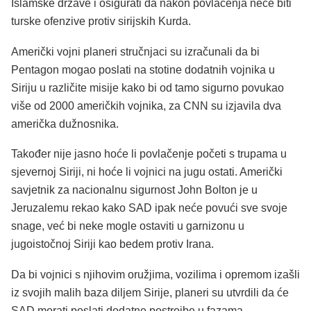
Islamske države i osigurati da nakon povlačenja neće biti
turske ofenzive protiv sirijskih Kurda.
Američki vojni planeri stručnjaci su izračunali da bi
Pentagon mogao poslati na stotine dodatnih vojnika u
Siriju u različite misije kako bi od tamo sigurno povukao
više od 2000 američkih vojnika, za CNN su izjavila dva
američka dužnosnika.
Također nije jasno hoće li povlačenje početi s trupama u
sjevernoj Siriji, ni hoće li vojnici na jugu ostati. Američki
savjetnik za nacionalnu sigurnost John Bolton je u
Jeruzalemu rekao kako SAD ipak neće povući sve svoje
snage, već bi neke mogle ostaviti u garnizonu u
jugoistočnoj Siriji kao bedem protiv Irana.
Da bi vojnici s njihovim oružjima, vozilima i opremom izašli
iz svojih malih baza diljem Sirije, planeri su utvrdili da će
SAD morati poslati dodatne postrojbe u fazama,