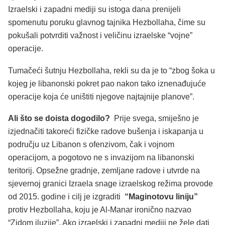
Izraelski i zapadni mediji su istoga dana prenijeli
spomenutu poruku glavnog tajnika Hezbollaha, čime su
pokušali potvrditi važnost i veličinu izraelske “vojne”
operacije.
Tumačeći šutnju Hezbollaha, rekli su da je to “zbog šoka u
kojeg je libanonski pokret pao nakon tako iznenađujuće
operacije koja će uništiti njegove najtajnije planove”.
Ali što se doista dogodilo?
Prije svega, smiješno je
izjednačiti takoreći fizičke radove bušenja i iskapanja u
području uz Libanon s ofenzivom, čak i vojnom
operacijom, a pogotovo ne s invazijom na libanonski
teritorij. Opsežne gradnje, zemljane radove i utvrde na
sjevernoj granici Izraela snage izraelskog režima provode
od 2015. godine i cilj je izgraditi
“Maginotovu liniju”
protiv Hezbollaha, koju je Al-Manar ironično nazvao
“Zidom iluzije”. Ako izraelski i zapadni mediji ne žele dati