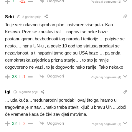
Odgovori
7
-22
Pogledaj odgovore
(1)
Srki
8 godine prije
To je već odavno isproban plan i ostvaren vise puta. Kao
Kosovo. Prvo se zaustavi rat… napravi se neke baze…
postanu garant bezbednosti tog naroda I teritorije…. potpise se
nesto…. npr u UN-u , a posle 10 god tog statusa proglasi se
nezavisnost, a ti napadni tamo gde su USA baze…. pa onda
demokratska zajednica prizna stanje…. to sto je ranije
dogovoreno ne vazi , to je dogovorio neko ranije. Tako nekako
Odgovori
38
-1
Pogledaj odgovore
(4)
igi
8 godine prije
…luda kuća…međunarodni poredak i ovaj što ga imamo u
tragovima je mrtav…netko treba staviti ključ u bravu UN….doći
će vremena kada će živi zavidjeti mrtvima.
Odgovori
32
-2
Pogledaj odgovore
(1)