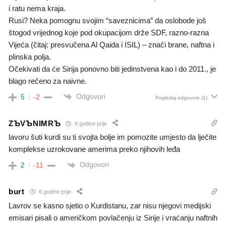
i ratu nema kraja.
Rusi? Neka pomognu svojim “saveznicima” da oslobode još
štogod vrijednog koje pod okupacijom drže SDF, razno-razna
Vijeća (čitaj: presvučena Al Qaida i ISIL) – znači brane, naftna i
plinska polja.
Očekivati da će Sirija ponovno biti jedinstvena kao i do 2011., je
blago rečeno za naivne.
Odgovori
5
-2
Pogledaj odgovore
(1)
ZЪVЪNIMRЪ
8 godine prije
lavoru šuti kurdi su ti svojta bolje im pomozite umjesto da lječite
komplekse uzrokovane amerima preko njihovih leđa
Odgovori
2
-11
burt
8 godine prije
Lavrov se kasno sjetio o Kurdistanu, zar nisu njegovi medijski
emisari pisali o američkom povlačenju iz Sirije i vraćanju naftnih