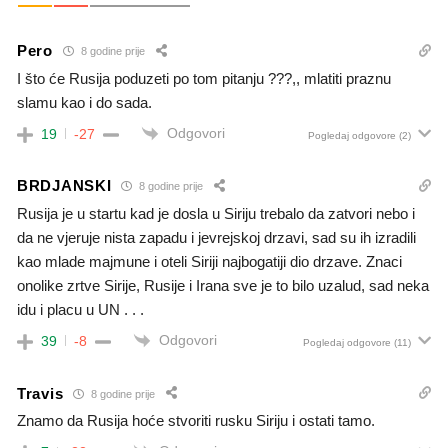
Pero
8 godine prije
I što će Rusija poduzeti po tom pitanju ???,, mlatiti praznu
slamu kao i do sada.
Odgovori
19
-27
Pogledaj odgovore
(2)
BRDJANSKI
8 godine prije
Rusija je u startu kad je dosla u Siriju trebalo da zatvori nebo i
da ne vjeruje nista zapadu i jevrejskoj drzavi, sad su ih izradili
kao mlade majmune i oteli Siriji najbogatiji dio drzave. Znaci
onolike zrtve Sirije, Rusije i Irana sve je to bilo uzalud, sad neka
idu i placu u UN . . .
Odgovori
39
-8
Pogledaj odgovore
(11)
Travis
8 godine prije
Znamo da Rusija hoće stvoriti rusku Siriju i ostati tamo.