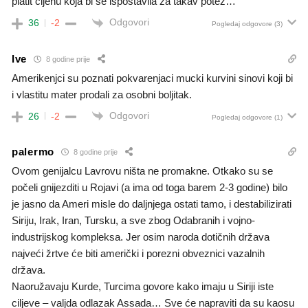
platit cijenu koja bi se ispostavila za takav potez…
Odgovori
36
-2
Pogledaj odgovore
(3)
Ive
8 godine prije
Amerikenjci su poznati pokvarenjaci mucki kurvini sinovi koji bi
i vlastitu mater prodali za osobni boljitak.
Odgovori
26
-2
Pogledaj odgovore
(1)
palermo
8 godine prije
Ovom genijalcu Lavrovu ništa ne promakne. Otkako su se
počeli gnijezditi u Rojavi (a ima od toga barem 2-3 godine) bilo
je jasno da Ameri misle do daljnjega ostati tamo, i destabilizirati
Siriju, Irak, Iran, Tursku, a sve zbog Odabranih i vojno-
industrijskog kompleksa. Jer osim naroda dotičnih država
najveći žrtve će biti američki i porezni obveznici vazalnih
država.
Naoružavaju Kurde, Turcima govore kako imaju u Siriji iste
ciljeve – valjda odlazak Assada… Sve će napraviti da su kaosu