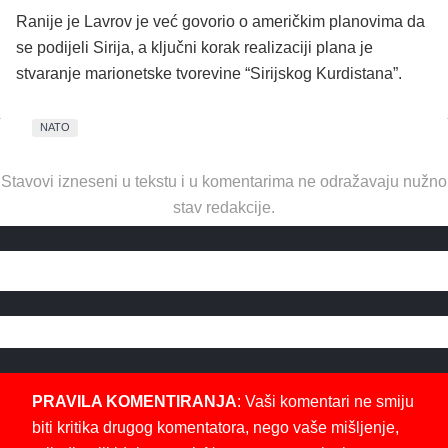
Ranije je Lavrov je već govorio o američkim planovima da
se podijeli Sirija, a ključni korak realizaciji plana je
stvaranje marionetske tvorevine “Sirijskog Kurdistana”.
NATO
Stavovi izneseni u tekstu i u komentarima ne odražavaju nužno
stav redakcije.
PRAVILA KOMENTIRANJA
: Vaši komentari ne smiju
biti kritika drugog komentatora, nego vaše mišljenje,