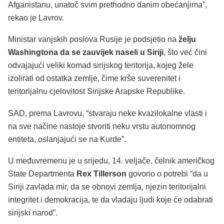
Afganistanu, unatoč svim prethodno danim obećanjima”,
rekao je Lavrov.
Ministar vanjskih poslova Rusije je podsjetio na
želju
Washingtona da se zauvijek naseli u Siriji
, što već čini
odvajajući veliki komad sirijskog teritorija, kojeg žele
izolirati od ostatka zemlje, čime krše suverenitet i
teritorijalnu cjelovitost Sirijske Arapske Republike.
SAD, prema Lavrovu, “stvaraju neke kvazilokalne vlasti i
na sve načine nastoje stvoriti neku vrstu autonomnog
entiteta, oslanjajući se na Kurde”.
U međuvremenu je u srijedu, 14. veljače, čelnik američkog
State Departmenta
Rex Tillerson
govorio o potrebi “da u
Siriji zavlada mir, da se obnovi zemlja, njezin teritorijalni
integritet i demokracija, te da vladaju ljudi koje će odabrati
sirijski narod”.