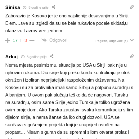
Sinisa
8 godine prije
Zaboravio je Kosovo jer je ono najslicnije desavanjima u Siriji.
Elem…sve su izgledi da su se bele rukavice pocele skidati,u
ofanzivu Lavrov vec jednom.
Odgovori
17
-3
Pogledaj odgovore
(5)
Arkaj
8 godine prije
Nema mjesta pesimizmu, situacija po USA u Siriji ipak nije u
njihovim rukama. Dio sirije koji preko kurda kontroliraju je otok
okružen i izoliran neprijateljski raspoloženim državama. Na
Kosovu su za protivnika imali samo Srbiju a potpunu suradnju s
Albanijom. U ovom pak slučaju teško da će nagovorit Tursku
na suradnju, osim same Sirije jedino Turska je toliko ugrožena
ovim projektom. Ako Turska zaustavi svaku komunikaciju s tim
dijelom sirije, a nema šanse da iko drugi dozvoli, USA se
suočava s gušenjem projekta koji je unaprijed osuđen na
propast… Nisam siguran da su spremni silom otvarat prolaz i