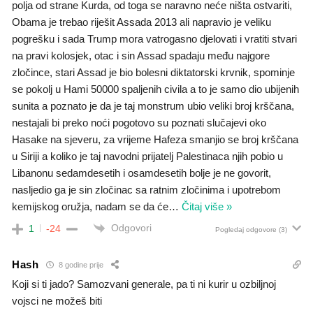
polja od strane Kurda, od toga se naravno neće ništa ostvariti,
Obama je trebao riješit Assada 2013 ali napravio je veliku
pogrešku i sada Trump mora vatrogasno djelovati i vratiti stvari
na pravi kolosjek, otac i sin Assad spadaju među najgore
zločince, stari Assad je bio bolesni diktatorski krvnik, spominje
se pokolj u Hami 50000 spaljenih civila a to je samo dio ubijenih
sunita a poznato je da je taj monstrum ubio veliki broj krščana,
nestajali bi preko noći pogotovo su poznati slučajevi oko
Hasake na sjeveru, za vrijeme Hafeza smanjio se broj krščana
u Siriji a koliko je taj navodni prijatelj Palestinaca njih pobio u
Libanonu sedamdesetih i osamdesetih bolje je ne govorit,
nasljedio ga je sin zločinac sa ratnim zločinima i upotrebom
kemijskog oružja, nadam se da će
…
Čitaj više »
Odgovori
1
-24
Pogledaj odgovore
(3)
Hash
8 godine prije
Koji si ti jado? Samozvani generale, pa ti ni kurir u ozbiljnoj
vojsci ne možeš biti