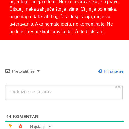
prijedlog ili ideja o temi. Nema rasprave tko je u pravu.
Čitatelji neka zaključe što je istina. Cilj nije polemika,
nego napredak svih Logičara. Inspiracija, umjesto
uvjeravanja. Ako nemate ideju, ne komentirajte. Ne
budete li respektirali pravila, biti će te blokirani.
Pretplatiti se
Prijavite se
3000
44
KOMENTARI
Najstariji