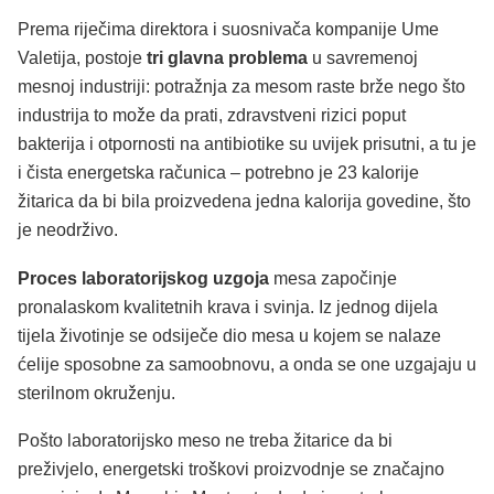
Prema riječima direktora i suosnivača kompanije Ume
Valetija, postoje
tri glavna problema
u savremenoj
mesnoj industriji: potražnja za mesom raste brže nego što
industrija to može da prati, zdravstveni rizici poput
bakterija i otpornosti na antibiotike su uvijek prisutni, a tu je
i čista energetska računica – potrebno je 23 kalorije
žitarica da bi bila proizvedena jedna kalorija govedine, što
je neodrživo.
Proces laboratorijskog uzgoja
mesa započinje
pronalaskom kvalitetnih krava i svinja. Iz jednog dijela
tijela životinje se odsiječe dio mesa u kojem se nalaze
ćelije sposobne za samoobnovu, a onda se one uzgajaju u
sterilnom okruženju.
Pošto laboratorijsko meso ne treba žitarice da bi
preživjelo, energetski troškovi proizvodnje se značajno