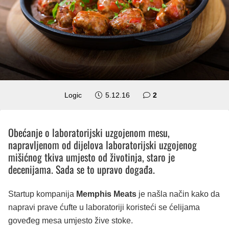
komentara
Logic
5.12.16
2
Obećanje o laboratorijski uzgojenom mesu,
napravljenom od dijelova laboratorijski uzgojenog
mišićnog tkiva umjesto od životinja, staro je
decenijama. Sada se to upravo događa.
Startup kompanija
Memphis Meats
je našla način kako da
napravi prave ćufte u laboratoriji koristeći se ćelijama
goveđeg mesa umjesto žive stoke.