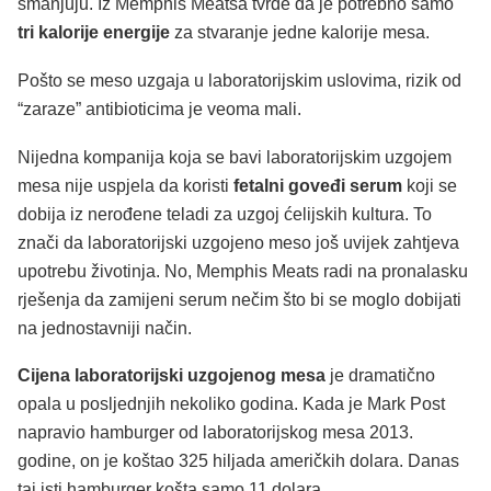
smanjuju. Iz Memphis Meatsa tvrde da je potrebno samo
tri kalorije energije
za stvaranje jedne kalorije mesa.
Pošto se meso uzgaja u laboratorijskim uslovima, rizik od
“zaraze” antibioticima je veoma mali.
Nijedna kompanija koja se bavi laboratorijskim uzgojem
mesa nije uspjela da koristi
fetalni goveđi serum
koji se
dobija iz nerođene teladi za uzgoj ćelijskih kultura. To
znači da laboratorijski uzgojeno meso još uvijek zahtjeva
upotrebu životinja. No, Memphis Meats radi na pronalasku
rješenja da zamijeni serum nečim što bi se moglo dobijati
na jednostavniji način.
Cijena laboratorijski uzgojenog mesa
je dramatično
opala u posljednjih nekoliko godina. Kada je Mark Post
napravio hamburger od laboratorijskog mesa 2013.
godine, on je koštao 325 hiljada američkih dolara. Danas
taj isti hamburger košta samo 11 dolara.