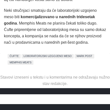
Neki stručnjaci smatraju da će laboratorijski uzgojeno
meso biti
komercijalizovano u narednih tridesetak
godina
. Memphis Meats ne planira čekati toliko dugo.
Ćufte pripremljene od laboratorijskog mesa su samo dokaz
koncepta, a kompanija se nada da će se njihov proizvod
naći u prodavnicama u narednih pet-šest godina.
ĆUFTE
LOBORATORIJSKI UZGOJENO MESO
MARK POST
MEMPHIS MEATS
Stavovi izneseni u tekstu i u komentarima ne odražavaju nužno
stav redakcije.