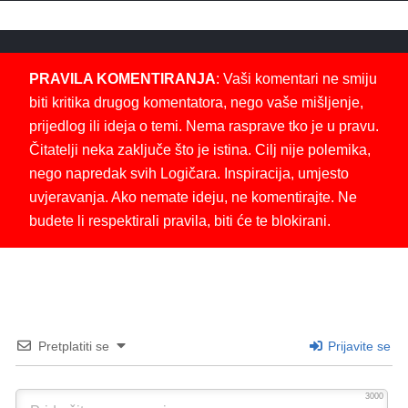
PRAVILA KOMENTIRANJA
: Vaši komentari ne smiju
biti kritika drugog komentatora, nego vaše mišljenje,
prijedlog ili ideja o temi. Nema rasprave tko je u pravu.
Čitatelji neka zaključe što je istina. Cilj nije polemika,
nego napredak svih Logičara. Inspiracija, umjesto
uvjeravanja. Ako nemate ideju, ne komentirajte. Ne
budete li respektirali pravila, biti će te blokirani.
Pretplatiti se
Prijavite se
3000