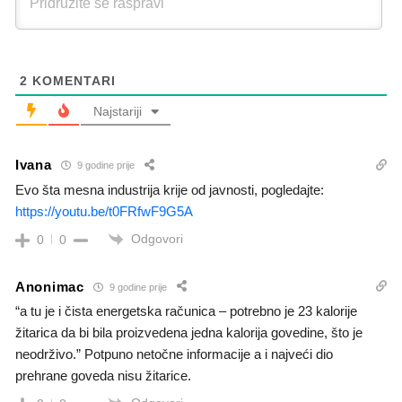
2
KOMENTARI
Najstariji
Ivana
9 godine prije
Evo šta mesna industrija krije od javnosti, pogledajte:
https://youtu.be/t0FRfwF9G5A
Odgovori
0
0
Anonimac
9 godine prije
“a tu je i čista energetska računica – potrebno je 23 kalorije
žitarica da bi bila proizvedena jedna kalorija govedine, što je
neodrživo.” Potpuno netočne informacije a i najveći dio
prehrane goveda nisu žitarice.