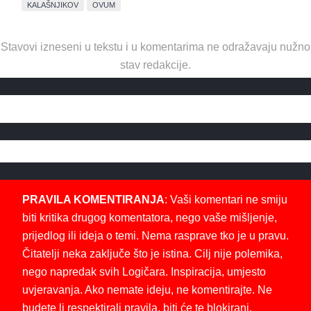
KALAŠNJIKOV
OVUM
Stavovi izneseni u tekstu i u komentarima ne odražavaju nužno
stav redakcije.
PRAVILA KOMENTIRANJA
: Vaši komentari ne smiju
biti kritika drugog komentatora, nego vaše mišljenje,
prijedlog ili ideja o temi. Nema rasprave tko je u pravu.
Čitatelji neka zaključe što je istina. Cilj nije polemika,
nego napredak svih Logičara. Inspiracija, umjesto
uvjeravanja. Ako nemate ideju, ne komentirajte. Ne
budete li respektirali pravila, biti će te blokirani.