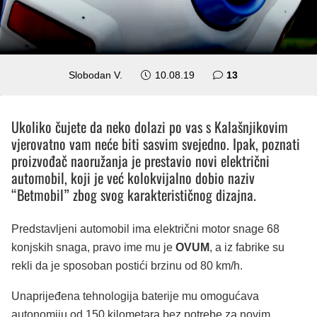
komentara
Slobodan V.
10.08.19
13
Ukoliko čujete da neko dolazi po vas s Kalašnjikovim
vjerovatno vam neće biti sasvim svejedno. Ipak, poznati
proizvođač naoružanja je prestavio novi električni
automobil, koji je već kolokvijalno dobio naziv
“Betmobil” zbog svog karakterističnog dizajna.
Predstavljeni automobil ima električni motor snage 68
konjskih snaga, pravo ime mu je
OVUM
, a iz fabrike su
rekli da je sposoban postići brzinu od 80 km/h.
Unaprijeđena tehnologija baterije mu omogućava
autonomiju od 150 kilometara bez potrebe za novim