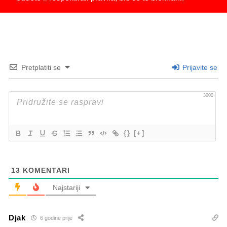
Pretplatiti se
Prijavite se
3000
{}
[+]
13
KOMENTARI
Najstariji
Djak
6 godine prije