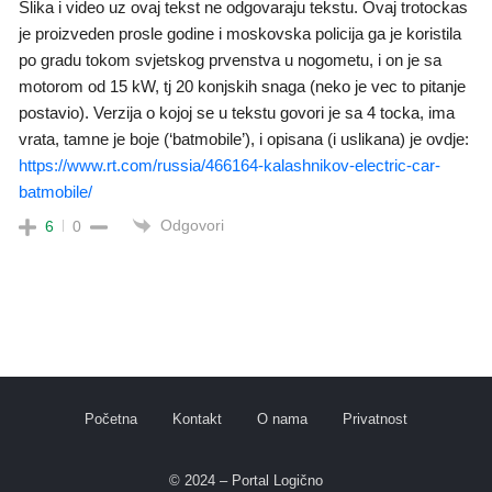
Slika i video uz ovaj tekst ne odgovaraju tekstu. Ovaj trotockas
je proizveden prosle godine i moskovska policija ga je koristila
po gradu tokom svjetskog prvenstva u nogometu, i on je sa
motorom od 15 kW, tj 20 konjskih snaga (neko je vec to pitanje
postavio). Verzija o kojoj se u tekstu govori je sa 4 tocka, ima
vrata, tamne je boje (‘batmobile’), i opisana (i uslikana) je ovdje:
https://www.rt.com/russia/466164-kalashnikov-electric-car-
batmobile/
Odgovori
6
0
Početna
Kontakt
O nama
Privatnost
© 2024 – Portal Logično