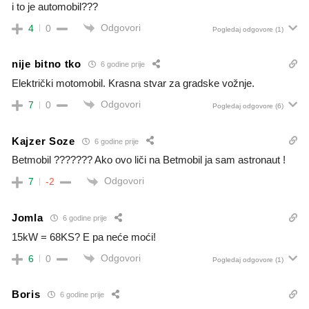
i to je automobil???
Odgovori
4
0
Pogledaj odgovore
(1)
nije bitno tko
6 godine prije
Električki motomobil. Krasna stvar za gradske vožnje.
Odgovori
7
0
Pogledaj odgovore
(6)
Kajzer Soze
6 godine prije
Betmobil ??????? Ako ovo liči na Betmobil ja sam astronaut !
Odgovori
7
-2
Jomla
6 godine prije
15kW = 68KS? E pa neće moći!
Odgovori
6
0
Pogledaj odgovore
(1)
Boris
6 godine prije