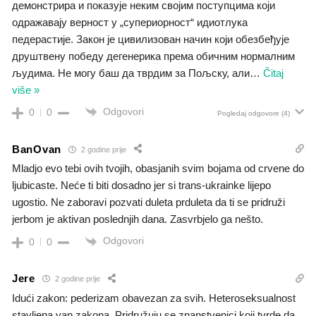
демонстрира и показује неким својим поступцима који
одражавају верност у „супериорност“ идиотлука
педерастије. Закон је цивилизован начин који обезбеђује
друштвену победу дегенерика према обичним нормалним
људима. Не могу баш да тврдим за Пољску, али
…
Čitaj
više »
Odgovori
0
0
Pogledaj odgovore
(4)
BanOvan
2 godine prije
Mladjo evo tebi ovih tvojih, obasjanih svim bojama od crvene do
ljubicaste. Neće ti biti dosadno jer si trans-ukrainke lijepo
ugostio. Ne zaboravi pozvati duleta prduleta da ti se pridruži
jerbom je aktivan poslednjih dana. Zasvrbjelo ga nešto.
Odgovori
0
0
Jere
2 godine prije
Idući zakon: pederizam obavezan za svih. Heteroseksualnost
stavljena van zakona. Pridružuju se znanstvenici koji tvrde da