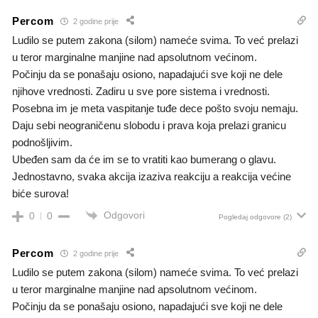
Percom
2 godine prije
Ludilo se putem zakona (silom) nameće svima. To već prelazi
u teror marginalne manjine nad apsolutnom većinom.
Počinju da se ponašaju osiono, napadajući sve koji ne dele
njihove vrednosti. Zadiru u sve pore sistema i vrednosti.
Posebna im je meta vaspitanje tuđe dece pošto svoju nemaju.
Daju sebi neograničenu slobodu i prava koja prelazi granicu
podnošljivim.
Ubeđen sam da će im se to vratiti kao bumerang o glavu.
Jednostavno, svaka akcija izaziva reakciju a reakcija većine
biće surova!
Odgovori
0
0
Pogledaj odgovore
(2)
Percom
2 godine prije
Ludilo se putem zakona (silom) nameće svima. To već prelazi
u teror marginalne manjine nad apsolutnom većinom.
Počinju da se ponašaju osiono, napadajući sve koji ne dele