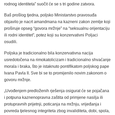
rodnog identiteta” suočit će se s tri godine zatvora.
Baš prošlog tjedna, poljsko Ministarstvo pravosuđa
objavilo je nacrt amandmana na kazneni zakon zemlje koji
proširuje opseg “govora mržnje” na “seksualnu orijentaciju
ili rodni identitet”, potez koji su konzervativni Poljaci
osudili.
Poljska je tradicionalno bila konzervativna nacija
usredotočena na rimokatolicizam i tradicionalno shvaćanje
morala i braka, što je istaknuto pontifikatom poljskog pape
Ivana Pavla II. Sve bi se to promijenilo novim zakonom o
govoru mržnje.
„Uvođenjem predloženih rješenja osigurat će se pojačana
i potpuna kaznenopravna zaštita od primjene nasilja ili
protupravnih prijetnji, poticanja na mržnju, vrijeđanja i
povreda tjelesnog integriteta zbog invaliditeta, dobi, spola,