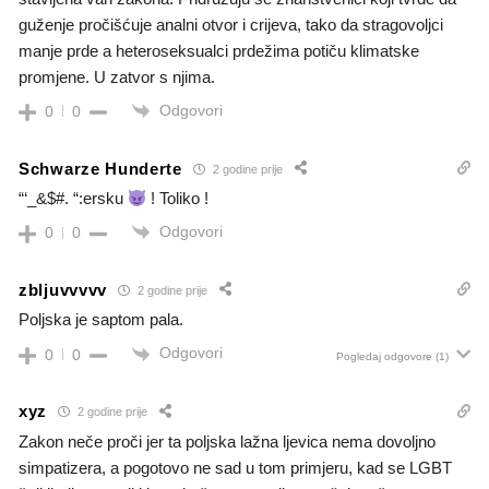
guženje pročišćuje analni otvor i crijeva, tako da stragovoljci
manje prde a heteroseksualci prdežima potiču klimatske
promjene. U zatvor s njima.
Odgovori
0
0
Schwarze Hunderte
2 godine prije
“‘_&$#. “:ersku
! Toliko !
Odgovori
0
0
zbljuvvvvv
2 godine prije
Poljska je saptom pala.
Odgovori
0
0
Pogledaj odgovore
(1)
xyz
2 godine prije
Zakon neče proči jer ta poljska lažna ljevica nema dovoljno
simpatizera, a pogotovo ne sad u tom primjeru, kad se LGBT