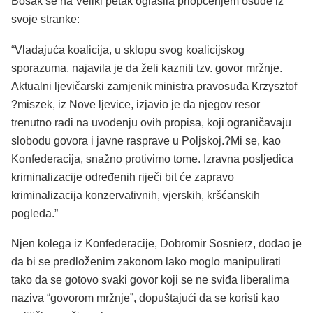
Bosak se na Veliki petak oglasila priopćenjem osude iz
svoje stranke:
“Vladajuća koalicija, u sklopu svog koalicijskog
sporazuma, najavila je da želi kazniti tzv. govor mržnje.
Aktualni ljevičarski zamjenik ministra pravosuđa Krzysztof
?miszek, iz Nove ljevice, izjavio je da njegov resor
trenutno radi na uvođenju ovih propisa, koji ograničavaju
slobodu govora i javne rasprave u Poljskoj.?Mi se, kao
Konfederacija, snažno protivimo tome. Izravna posljedica
kriminalizacije određenih riječi bit će zapravo
kriminalizacija konzervativnih, vjerskih, kršćanskih
pogleda.”
Njen kolega iz Konfederacije, Dobromir Sosnierz, dodao je
da bi se predloženim zakonom lako moglo manipulirati
tako da se gotovo svaki govor koji se ne sviđa liberalima
naziva “govorom mržnje”, dopuštajući da se koristi kao