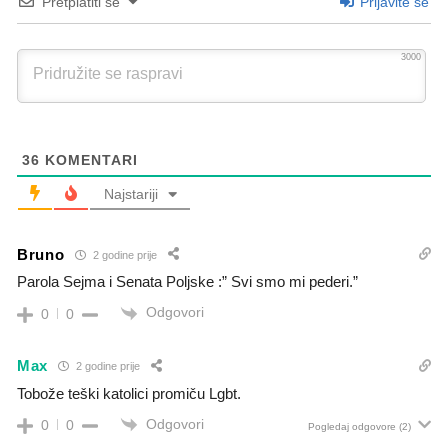
Pretplatiti se
Prijavite se
3000
36
KOMENTARI
Najstariji
Bruno
2 godine prije
Parola Sejma i Senata Poljske :” Svi smo mi pederi.”
Odgovori
0
0
Max
2 godine prije
Tobože teški katolici promiču Lgbt.
Odgovori
0
0
Pogledaj odgovore
(2)