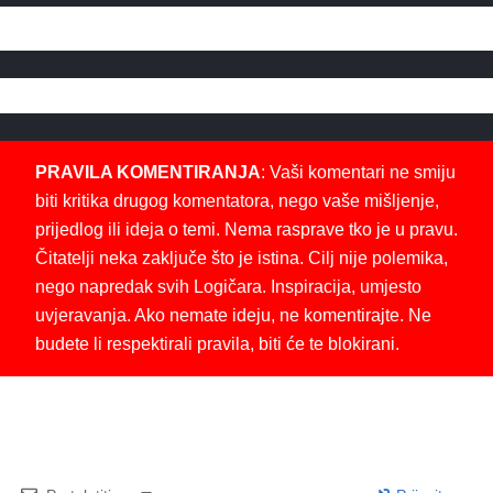
PRAVILA KOMENTIRANJA
: Vaši komentari ne smiju
biti kritika drugog komentatora, nego vaše mišljenje,
prijedlog ili ideja o temi. Nema rasprave tko je u pravu.
Čitatelji neka zaključe što je istina. Cilj nije polemika,
nego napredak svih Logičara. Inspiracija, umjesto
uvjeravanja. Ako nemate ideju, ne komentirajte. Ne
budete li respektirali pravila, biti će te blokirani.