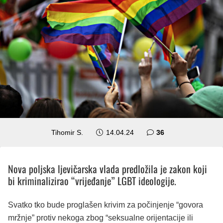
komentara
Tihomir S.
14.04.24
36
Nova poljska ljevičarska vlada predložila je zakon koji
bi kriminalizirao “vrijeđanje” LGBT ideologije.
Svatko tko bude proglašen krivim za počinjenje “govora
mržnje” protiv nekoga zbog “seksualne orijentacije ili