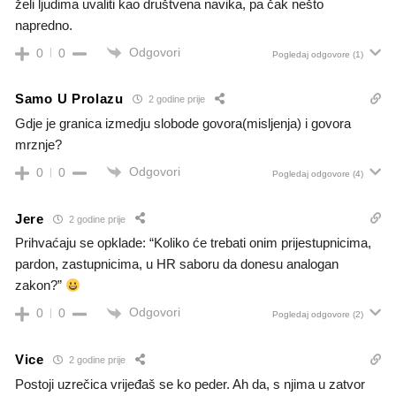
želi ljudima uvaliti kao društvena navika, pa čak nešto
napredno.
Odgovori
0
0
Pogledaj odgovore
(1)
Samo U Prolazu
2 godine prije
Gdje je granica izmedju slobode govora(misljenja) i govora
mrznje?
Odgovori
0
0
Pogledaj odgovore
(4)
Jere
2 godine prije
Prihvaćaju se opklade: “Koliko će trebati onim prijestupnicima,
pardon, zastupnicima, u HR saboru da donesu analogan
zakon?”
Odgovori
0
0
Pogledaj odgovore
(2)
Vice
2 godine prije
Postoji uzrečica vrijeđaš se ko peder. Ah da, s njima u zatvor