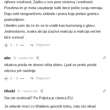
njihove vrednosti. Zadiru u sve pore sistema i vrednosti.
Posebna im je meta vaspitanje tuđe dece pošto svoju nemaju.
Daju sebi neograničenu slobodu i prava koja prelazi granicu
podnošljivim.
Ubeđen sam da će im se to vratiti kao bumerang o glavu.
Jednostavno, svaka akcija izaziva reakciju a reakcija većine
biće surova!
Odgovori
0
0
abc
2 godine prije
nikakva prisila ne donosi ništa dobro. Ljudi se protiv prisile
odzovu još nasilnije.
Odgovori
0
0
tihobl
2 godine prije
Sta ste ocekivali? Pa Poljska je clanica EU.
Ja odavde moci cu Maldenu govoriti istinu, zato sto nikad