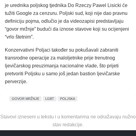
je urednika poljskog tjednika Do Rzeczy Pawel Lisicki će
tužiti Google za cenzuru. Poljski sud, koji nije dao pravnu
definiciju pojma, odlučio je da videozapisi predstavljaju
“govor mržnje” budući da iznose stavove koji su ocijenjeni
“vrlo štetnim”.
Konzervativni Poljaci također su pokušavali zabraniti
transrodne operacije za maloljetnike prije trenutnog
ljevičarskog preuzimanja nacionalne vlade, što prijeti
pretvoriti Poljsku u samo još jedan bastion ljevičarske
perverzije.
GOVOR MRŽNJE
LGBT
POLJSKA
Stavovi izneseni u tekstu i u komentarima ne odražavaju nužno
stav redakcije.