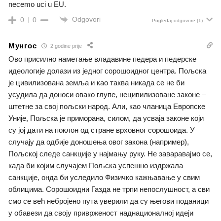
necemo uci u EU.
Odgovori
0
0
Pogledaj odgovore
(1)
Мунгос
2 godine prije
Ово присилно наметање владавине педера и педерске
идеологије долази из једног сорошоидног центра. Пољска
је цивилизована земља и као таква никада се не би
усудила да доноси овако глупе, нецивилизоване законе –
штетне за свој пољски народ. Али, као чланица Европске
Уније, Пољска је приморана, силом, да усваја законе који
су јој дати на поклон од стране врховног сорошоида. У
случају да одбије доношења овог закона (например),
Пољској следе санкције у најмању руку. Не заваравајмо се,
када би којим случајем Пољска успешно издржала
санкције, онда би уследило Физичко кажњавање у свим
облицима. Сорошоидни Газда не трпи непослушност, а сви
смо се већ небројено пута уверили да су његови поданици
у обавези да своју приврженост наднационалној идеји