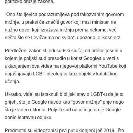
političko oružje zakona.
“Ono što ljevica podrazumijeva pod takozvanim govorom
mržnje, u praksi će značiti govor koji mrzi ministar, ne
nužno govor koji izražava mržnju prema nekome, već
nešto što se ljevičarima ne sviđa”, upozorio je Sosnierz.
Predloženi zakon slijedi sudski slučaj od prošle jeseni u
kojem je poljski sud presudio u korist Googlea u vezi s
uklanjanjem dva videa na njegovoj platformi YouTube koji
objašnjavaju LGBT ideologiju kroz objektiv katoličkog
učenja.
Ukratko, videi su istaknuli biblijski stav o LGBT-u da je to
grijeh, što je Google naveo kao “govor mržnje” prije nego
što je video uklonio. Poljski sud odlučio je da je Google
donio ispravnu odluku.
Predmetni su videozapisi prvi put uklonjeni još 2019., što