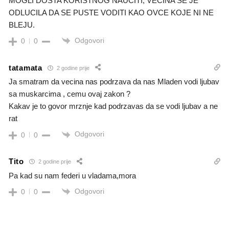
MOGLI DOSTA KORISTNOG NAUCITI, VECINA SE JE
ODLUCILA DA SE PUSTE VODITI KAO OVCE KOJE NI NE
BLEJU.
Odgovori
0
0
tatamata
2 godine prije
Ja smatram da vecina nas podrzava da nas Mladen vodi ljubav
sa muskarcima , cemu ovaj zakon ?
Kakav je to govor mrznje kad podrzavas da se vodi ljubav a ne
rat
Odgovori
0
0
Tito
2 godine prije
Pa kad su nam federi u vladama,mora
Odgovori
0
0