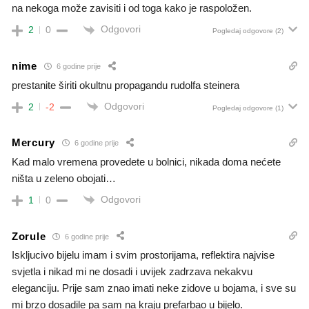
na nekoga može zavisiti i od toga kako je raspoložen.
Odgovori
2
0
Pogledaj odgovore
(2)
nime
6 godine prije
prestanite širiti okultnu propagandu rudolfa steinera
Odgovori
2
-2
Pogledaj odgovore
(1)
Mercury
6 godine prije
Kad malo vremena provedete u bolnici, nikada doma nećete
ništa u zeleno obojati…
Odgovori
1
0
Zorule
6 godine prije
Iskljucivo bijelu imam i svim prostorijama, reflektira najvise
svjetla i nikad mi ne dosadi i uvijek zadrzava nekakvu
eleganciju. Prije sam znao imati neke zidove u bojama, i sve su
mi brzo dosadile pa sam na kraju prefarbao u bijelo.