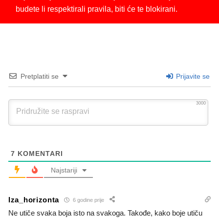
budete li respektirali pravila, biti će te blokirani.
Pretplatiti se
Prijavite se
3000
7
KOMENTARI
Najstariji
Iza_horizonta
6 godine prije
Ne utiče svaka boja isto na svakoga. Takođe, kako boje utiču