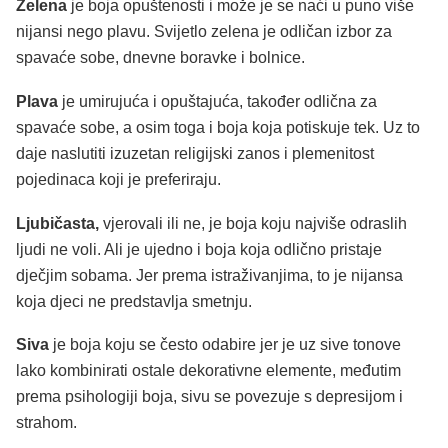
Zelena
je boja opuštenosti i može je se naći u puno više
nijansi nego plavu. Svijetlo zelena je odličan izbor za
spavaće sobe, dnevne boravke i bolnice.
Plava
je umirujuća i opuštajuća, također odlična za
spavaće sobe, a osim toga i boja koja potiskuje tek. Uz to
daje naslutiti izuzetan religijski zanos i plemenitost
pojedinaca koji je preferiraju.
Ljubičasta,
vjerovali ili ne, je boja koju najviše odraslih
ljudi ne voli. Ali je ujedno i boja koja odlično pristaje
dječjim sobama. Jer prema istraživanjima, to je nijansa
koja djeci ne predstavlja smetnju.
Siva
je boja koju se često odabire jer je uz sive tonove
lako kombinirati ostale dekorativne elemente, međutim
prema psihologiji boja, sivu se povezuje s depresijom i
strahom.