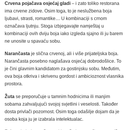
Crvena pojačava osjećaj gladi
– i zato toliko restorana
ima crvene zidove. Osim toga, to je neslužbena boja
ljubavi, strasti, romantike… U kombinaciji s crnom
označava ljutnju. Stoga izbjegavajte namještaj u
kombinaciji ovih dviju boja iako izgleda sjajno ili ju barem
ne unosite u spavaću sobu.
Narančasta
je slična crvenoj, ali i više prijateljska boja.
Narančasta posebno naglašava osjećaj dobrodošlice. To
je čini glavnim kandidatom za gostinjsku sobu. Međutim,
ova boja otkriva i skrivenu gordost i ambicioznost vlasnika
prostora.
Žuta
se preporučuje u tamnim hodnicima ili manjim
sobama zahvaljujući svojoj svjetlini i veselosti. Također
dosta privlači pozornost. Osim toga odašilje dojam da je
osoba koja ju je izabrala intelektualac.