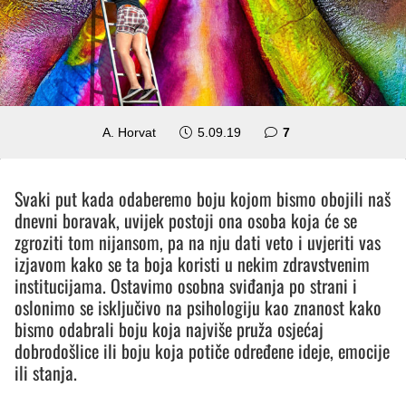
komentara
A. Horvat
5.09.19
7
Svaki put kada odaberemo boju kojom bismo obojili naš
dnevni boravak, uvijek postoji ona osoba koja će se
zgroziti tom nijansom, pa na nju dati veto i uvjeriti vas
izjavom kako se ta boja koristi u nekim zdravstvenim
institucijama. Ostavimo osobna sviđanja po strani i
oslonimo se isključivo na psihologiju kao znanost kako
bismo odabrali boju koja najviše pruža osjećaj
dobrodošlice ili boju koja potiče određene ideje, emocije
ili stanja.