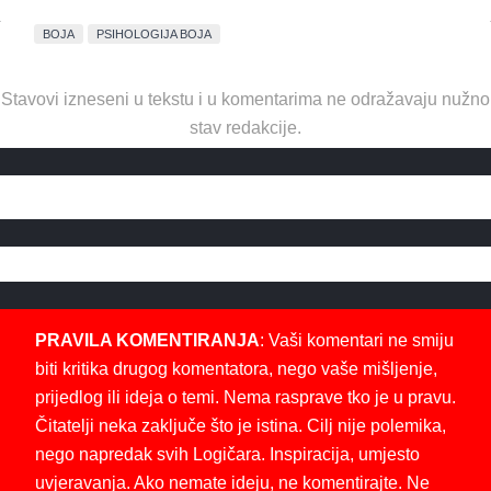
BOJA
PSIHOLOGIJA BOJA
Stavovi izneseni u tekstu i u komentarima ne odražavaju nužno
stav redakcije.
PRAVILA KOMENTIRANJA
: Vaši komentari ne smiju
biti kritika drugog komentatora, nego vaše mišljenje,
prijedlog ili ideja o temi. Nema rasprave tko je u pravu.
Čitatelji neka zaključe što je istina. Cilj nije polemika,
nego napredak svih Logičara. Inspiracija, umjesto
uvjeravanja. Ako nemate ideju, ne komentirajte. Ne