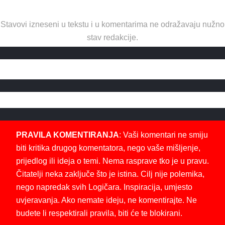
Stavovi izneseni u tekstu i u komentarima ne odražavaju nužno
stav redakcije.
PRAVILA KOMENTIRANJA
: Vaši komentari ne smiju
biti kritika drugog komentatora, nego vaše mišljenje,
prijedlog ili ideja o temi. Nema rasprave tko je u pravu.
Čitatelji neka zaključe što je istina. Cilj nije polemika,
nego napredak svih Logičara. Inspiracija, umjesto
uvjeravanja. Ako nemate ideju, ne komentirajte. Ne
budete li respektirali pravila, biti će te blokirani.