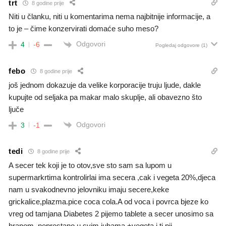
trt
8 godine prije
Niti u članku, niti u komentarima nema najbitnije informacije, a
to je – čime konzervirati domaće suho meso?
Odgovori
4
-6
Pogledaj odgovore
(1)
febo
8 godine prije
još jednom dokazuje da velike korporacije truju ljude, dakle
kupujte od seljaka pa makar malo skuplje, ali obavezno što
ljuče
Odgovori
3
-1
tedi
8 godine prije
A secer tek koji je to otov,sve sto sam sa lupom u
supermarkrtima kontrolirlai ima secera ,cak i vegeta 20%,djeca
nam u svakodnevno jelovniku imaju secere,keke
grickalice,plazma.pice coca cola.A od voca i povrca bjeze ko
vreg od tamjana Diabetes 2 pijemo tablete a secer unosimo sa
hranom, neprestano u svim juhama +vegeta i ti pij