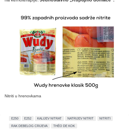
Nitriti u hrenovkama
E250
E252
KALIJEV NITRAT
NATRIJEV NITRIT
NITRITI
RAK DEBELOG CRIJEVA
THÉO DE KOK