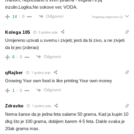
inzulin.Logika.Ne sokove vec VODA.
Odgovori
14
0
Pogledaj odgovore
(1)
Kolega 105
8 godine prije
Umijereno uzivati u svemu i zivjeti; jesti da bi zivo, a ne zivjeti
da bi jeo (zderao)
Odgovori
6
0
qRajber
7 godine prije
Growing Your own food is like printing Your own money
Odgovori
1
0
Zdravko
7 godine prije
Nema šanse da je jedna feta salame 50 grama. Kad ja kupin 10
dkg što je 100 grama, dobijem barem 4-5 feta. Dakle svaka je
20ak grama max.