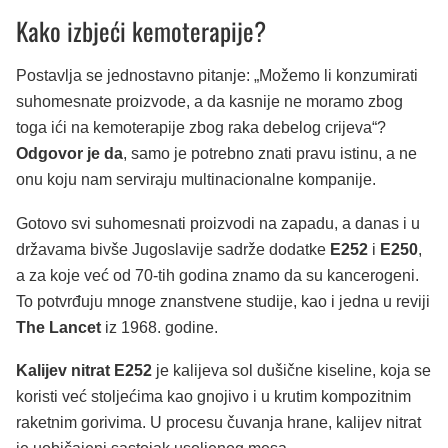
Kako izbjeći kemoterapije?
Postavlja se jednostavno pitanje: „Možemo li konzumirati
suhomesnate proizvode, a da kasnije ne moramo zbog
toga ići na kemoterapije zbog raka debelog crijeva“?
Odgovor je da
, samo je potrebno znati pravu istinu, a ne
onu koju nam serviraju multinacionalne kompanije.
Gotovo svi suhomesnati proizvodi na zapadu, a danas i u
državama bivše Jugoslavije sadrže dodatke
E252
i
E250
,
a za koje već od 70-tih godina znamo da su kancerogeni.
To potvrđuju mnoge znanstvene studije, kao i jedna u reviji
The Lancet
iz 1968. godine.
Kalijev nitrat E252
je kalijeva sol dušične kiseline, koja se
koristi već stoljećima kao gnojivo i u krutim kompozitnim
raketnim gorivima. U procesu čuvanja hrane, kalijev nitrat