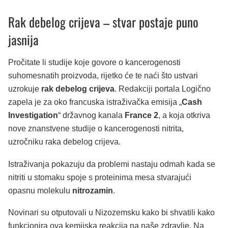
Rak debelog crijeva – stvar postaje puno
jasnija
Pročitate li studije koje govore o kancerogenosti
suhomesnatih proizvoda, rijetko će te naći što ustvari
uzrokuje
rak debelog crijeva
. Redakciji portala Logično
zapela je za oko francuska istraživačka emisija „
Cash
Investigation
“ državnog kanala
France 2
, a koja otkriva
nove znanstvene studije o kancerogenosti nitrita,
uzročniku raka debelog crijeva.
Istraživanja pokazuju da problemi nastaju odmah kada se
nitriti u stomaku spoje s proteinima mesa stvarajući
opasnu molekulu
nitrozamin
.
Novinari su otputovali u Nizozemsku kako bi shvatili kako
funkcionira ova kemijska reakcija na naše zdravlje. Na