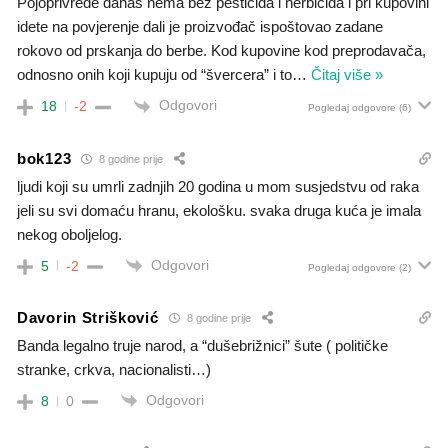
Pojoprivrede danas nema bez pesticida i herbicida i pri kupovini
idete na povjerenje dali je proizvođač ispoštovao zadane
rokovo od prskanja do berbe. Kod kupovine kod preprodavača,
odnosno onih koji kupuju od “švercera” i to
…
Čitaj više »
Odgovori
18
-2
Pogledaj odgovore
(6)
bok123
8 godine prije
ljudi koji su umrli zadnjih 20 godina u mom susjedstvu od raka
jeli su svi domaću hranu, ekološku. svaka druga kuća je imala
nekog oboljelog.
Odgovori
5
-2
Pogledaj odgovore
(2)
Davorin Strišković
8 godine prije
Banda legalno truje narod, a “dušebrižnici” šute ( političke
stranke, crkva, nacionalisti…)
Odgovori
8
0