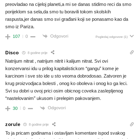
preovladao na cijeloj planeti,a mi se danas stidimo reci da smo
porijeklom sa sela,da smo tu boravili tokom skolskih
raspusta,jer danas smo svi građani koji se ponasamo kao da
smo iz Pariza.
Odgovori
107
0
Pogledaj odgovore
(1)
Disco
8 godine prije
Natrijum nitrat , natrijum nitrit i kalijum nitrat. Svi ovi
konzervansi idu u prilog kapitalistickom “gangu” kome je
karcinom i sve sto ide u sto veoma dobrodosao. Zatvoren je
krug proizvodjaca bolesti , onog ko oboleva i onog ko ga leci.
Svi su dobri u ovoj prici osim obicnog coveka zaslepljenog
“nastelovanim” ukusom i prelepim pakovanjem.
Odgovori
30
0
zorule
8 godine prije
To ja pricam godinama i ostavljam komentare ispod svakog