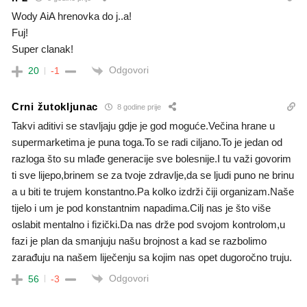
Wody AiA hrenovka do j..a!
Fuj!
Super clanak!
Odgovori
20
-1
Crni žutokljunac
8 godine prije
Takvi aditivi se stavljaju gdje je god moguće.Večina hrane u
supermarketima je puna toga.To se radi ciljano.To je jedan od
razloga što su mlađe generacije sve bolesnije.I tu važi govorim
ti sve lijepo,brinem se za tvoje zdravlje,da se ljudi puno ne brinu
a u biti te trujem konstantno.Pa kolko izdrži čiji organizam.Naše
tijelo i um je pod konstantnim napadima.Cilj nas je što više
oslabit mentalno i fizički.Da nas drže pod svojom kontrolom,u
fazi je plan da smanjuju našu brojnost a kad se razbolimo
zarađuju na našem liječenju sa kojim nas opet dugoročno truju.
Odgovori
56
-3