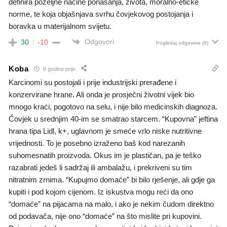
definira poželjne načine ponašanja, života, moralno-etičke
norme, te koja objašnjava svrhu čovjekovog postojanja i
boravka u materijalnom svijetu.
Odgovori
30
-10
Pogledaj odgovore
(8)
Koba
8 godine prije
Karcinomi su postojali i prije industrijski prerađene i
konzervirane hrane. Ali onda je prosječni životni vijek bio
mnogo kraći, pogotovo na selu, i nije bilo medicinskih diagnoza.
Čovjek u srednjim 40-im se smatrao starcem. “Kupovna” jeftina
hrana tipa Lidl, k+, uglavnom je smeće vrlo niske nutritivne
vrijednosti. To je posebno izraženo baš kod narezanih
suhomesnatih proizvoda. Okus im je plastičan, pa je teško
razabrati jedeš li sadržaj ili ambalažu, i prekriveni su tim
nitratnim zrnima. “Kupujmo domaće” bi bilo rješenje, ali gdje ga
kupiti i pod kojom cijenom. Iz iskustva mogu reći da ono
“domaće” na pijacama na malo, i ako je nekim čudom direktno
od podavača, nije ono “domaće” na što mislite pri kupovini.