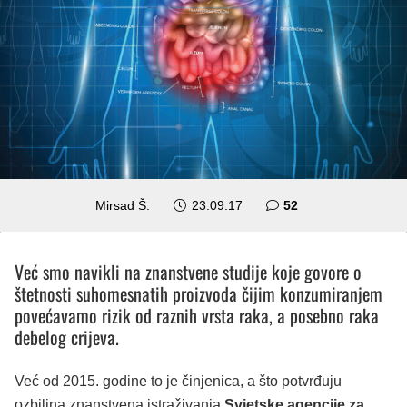
komentara
Mirsad Š.
23.09.17
52
Već smo navikli na znanstvene studije koje govore o
štetnosti suhomesnatih proizvoda čijim konzumiranjem
povećavamo rizik od raznih vrsta raka, a posebno raka
debelog crijeva.
Već od 2015. godine to je činjenica, a što potvrđuju
ozbiljna znanstvena istraživanja
Svjetske agencije za