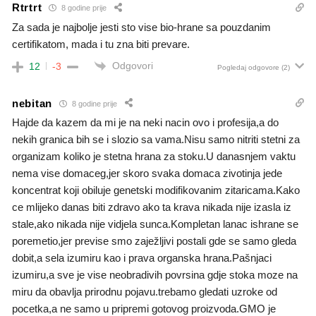
Rtrtrt
8 godine prije
Za sada je najbolje jesti sto vise bio-hrane sa pouzdanim
certifikatom, mada i tu zna biti prevare.
Odgovori
12
-3
Pogledaj odgovore
(2)
nebitan
8 godine prije
Hajde da kazem da mi je na neki nacin ovo i profesija,a do
nekih granica bih se i slozio sa vama.Nisu samo nitriti stetni za
organizam koliko je stetna hrana za stoku.U danasnjem vaktu
nema vise domaceg,jer skoro svaka domaca zivotinja jede
koncentrat koji obiluje genetski modifikovanim zitaricama.Kako
ce mlijeko danas biti zdravo ako ta krava nikada nije izasla iz
stale,ako nikada nije vidjela sunca.Kompletan lanac ishrane se
poremetio,jer previse smo zaježljivi postali gde se samo gleda
dobit,a sela izumiru kao i prava organska hrana.Pašnjaci
izumiru,a sve je vise neobradivih povrsina gdje stoka moze na
miru da obavlja prirodnu pojavu.trebamo gledati uzroke od
pocetka,a ne samo u pripremi gotovog proizvoda.GMO je