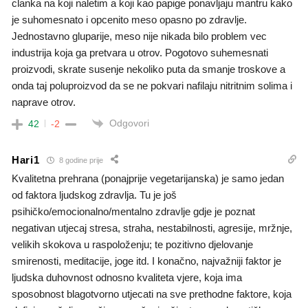
clanka na koji naletim a koji kao papige ponavljaju mantru kako
je suhomesnato i opcenito meso opasno po zdravlje.
Jednostavno gluparije, meso nije nikada bilo problem vec
industrija koja ga pretvara u otrov. Pogotovo suhemesnati
proizvodi, skrate susenje nekoliko puta da smanje troskove a
onda taj poluproizvod da se ne pokvari nafilaju nitritnim solima i
naprave otrov.
Odgovori
42
-2
Hari1
8 godine prije
Kvalitetna prehrana (ponajprije vegetarijanska) je samo jedan
od faktora ljudskog zdravlja. Tu je još
psihičko/emocionalno/mentalno zdravlje gdje je poznat
negativan utjecaj stresa, straha, nestabilnosti, agresije, mržnje,
velikih skokova u raspoloženju; te pozitivno djelovanje
smirenosti, meditacije, joge itd. I konačno, najvažniji faktor je
ljudska duhovnost odnosno kvaliteta vjere, koja ima
sposobnost blagotvorno utjecati na sve prethodne faktore, koja