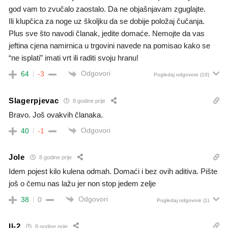
god vam to zvučalo zaostalo. Da ne objašnjavam zguglajte.
Ili klupčica za noge uz školjku da se dobije položaj čučanja.
Plus sve što navodi članak, jedite domaće. Nemojte da vas
jeftina cjena namirnica u trgovini navede na pomisao kako se
“ne isplati” imati vrt ili raditi svoju hranu!
Odgovori
64
-3
Pogledaj odgovore
(10)
Slagerpjevac
8 godine prije
Bravo. Još ovakvih članaka.
Odgovori
40
-1
Jole
8 godine prije
Idem pojest kilo kulena odmah. Domaći i bez ovih aditiva. Pište
još o čemu nas lažu jer non stop jedem zelje
Odgovori
38
0
Pogledaj odgovore
(1)
Il-2
8 godine prije