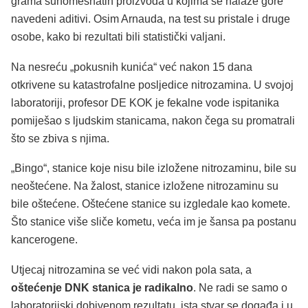
grama suhomesnatih proizvoda u kojima se nalaze gore
navedeni aditivi. Osim Arnauda, na test su pristale i druge
osobe, kako bi rezultati bili statistički valjani.
Na nesreću „pokusnih kunića“ već nakon 15 dana
otkrivene su katastrofalne posljedice nitrozamina. U svojoj
laboratoriji, profesor DE KOK je fekalne vode ispitanika
pomiješao s ljudskim stanicama, nakon čega su promatrali
što se zbiva s njima.
„Bingo“, stanice koje nisu bile izložene nitrozaminu, bile su
neoštećene. Na žalost, stanice izložene nitrozaminu su
bile oštećene. Oštećene stanice su izgledale kao komete.
Što stanice više sliče kometu, veća im je šansa pa postanu
kancerogene.
Utjecaj nitrozamina se već vidi nakon pola sata, a
oštećenje DNK stanica je radikalno
. Ne radi se samo o
laboratorijski dobivenom rezultatu, ista stvar se događa i u