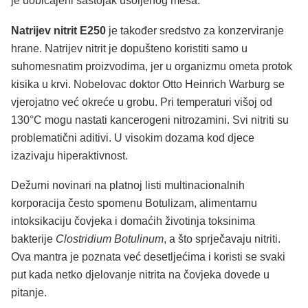
je uobičajeni sastojak usoljenog mesa.
Natrijev nitrit E250
je također sredstvo za konzerviranje
hrane. Natrijev nitrit je dopušteno koristiti samo u
suhomesnatim proizvodima, jer u organizmu ometa protok
kisika u krvi. Nobelovac doktor Otto Heinrich Warburg se
vjerojatno već okreće u grobu. Pri temperaturi višoj od
130°C mogu nastati kancerogeni nitrozamini. Svi nitriti su
problematični aditivi. U visokim dozama kod djece
izazivaju hiperaktivnost.
Dežurni novinari na platnoj listi multinacionalnih
korporacija često spomenu Botulizam, alimentarnu
intoksikaciju čovjeka i domaćih životinja toksinima
bakterije
Clostridium Botulinum
, a što sprječavaju nitriti.
Ova mantra je poznata već desetljećima i koristi se svaki
put kada netko djelovanje nitrita na čovjeka dovede u
pitanje.