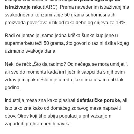
istraživanje raka
(IARC). Prema navedenim istraživanjima
svakodnevno konzumiranje 50 grama suhomesnatih
proizvoda povećava rizik od raka debelog crijeva za 18%.
Radi orijentacije, samo jedna kriška šunke kupljene u
supermarketu teži 50 grama, što govori o razini rizika kojeg
uzimamo svakoga dana.
Neki će reći: „Što da radimo? Od nečega se mora umrijeti“,
ali sve do momenta kada im liječnik saopći da s njihovim
zdravljem ipak nešto nije u redu, iako imaju samo 50-tak
godina.
Industrija mesa zna kako plasirati
defetističke poruke
, ali
isto tako zna kako od domaćeg zdravog mesa napraviti
otrov. Otrov koji tiho ubija populaciju prihvaćanjem
zapadnih prehrambenih navika.