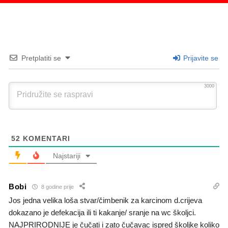
Pretplatiti se
Prijavite se
3000
52
KOMENTARI
Najstariji
Bobi
8 godine prije
Jos jedna velika loša stvar/čimbenik za karcinom d.crijeva
dokazano je defekacija ili ti kakanje/ sranje na wc školjci.
NAJPRIRODNIJE je čučati i zato čučavac ispred školjke koliko