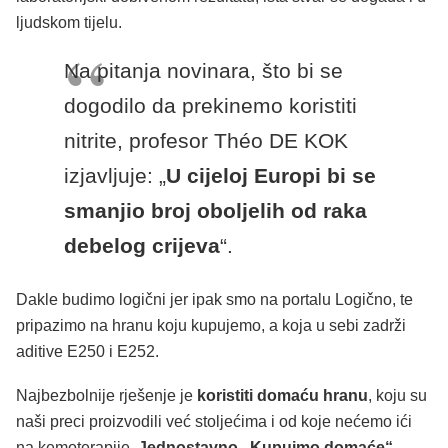
ljudskom tijelu.
Na pitanja novinara, što bi se
dogodilo da prekinemo koristiti
nitrite, profesor Théo DE KOK
izjavljuje: „
U cijeloj Europi bi se
smanjio broj oboljelih od raka
debelog crijeva
“.
Dakle budimo logični jer ipak smo na portalu Logično, te
pripazimo na hranu koju kupujemo, a koja u sebi zadrži
aditive E250 i E252.
Najbezbolnije rješenje je
koristiti domaću hranu
, koju su
naši preci proizvodili već stoljećima i od koje nećemo ići
na kemoterapije.
Jednostavno „Kupujmo domaće“.