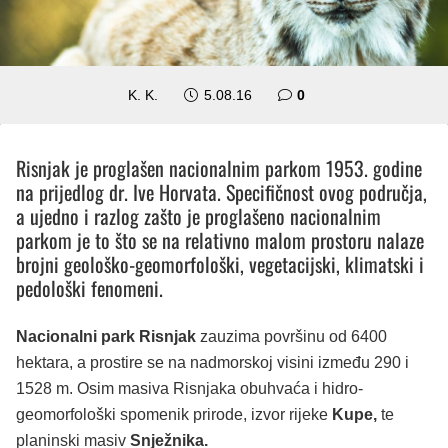
K. K.
5.08.16
0
Risnjak je proglašen nacionalnim parkom 1953. godine
na prijedlog dr. Ive Horvata. Specifičnost ovog područja,
a ujedno i razlog zašto je proglašeno nacionalnim
parkom je to što se na relativno malom prostoru nalaze
brojni geološko-geomorfološki, vegetacijski, klimatski i
pedološki fenomeni.
Nacionalni park Risnjak
zauzima površinu od 6400
hektara, a prostire se na nadmorskoj visini između 290 i
1528 m. Osim masiva Risnjaka obuhvaća i hidro-
geomorfološki spomenik prirode, izvor rijeke
Kupe,
te
planinski masiv
Snježnika.