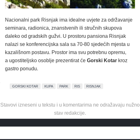
Nacionalni park Risnjak ima idealne uvjete za održavanje
seminara, radionica, znanstvenih ili stručnih skupova
daleko od gradskih gužvi. U prostoru pansiona Risnjak
nalazi se konferencijska sala sa 70-80 sjedećih mjesta u
kazališnom postavu. Prostor ima svu potrebnu opremu,
a ugostiteljsko osoblje prezentirat će
Gorski Kotar
kroz
gastro ponudu.
GORSKI KOTAR
KUPA
PARK
RIS
RISNJAK
Stavovi izneseni u tekstu i u komentarima ne odražavaju nužno
stav redakcije.