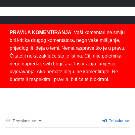
PRAVILA KOMENTIRANJA
: Vaši komentari ne smiju
biti kritika drugog komentatora, nego vaše mišljenje,
prijedlog ili ideja o temi. Nema rasprave tko je u pravu.
Čitatelji neka zaključe što je istina. Cilj nije polemika,
nego napredak svih Logičara. Inspiracija, umjesto
uvjeravanja. Ako nemate ideju, ne komentirajte. Ne
budete li respektirali pravila, biti će te blokirani.
Pretplatiti se
Prijavite se