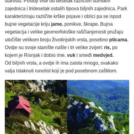
staništu. Postoji više od desetak različitih šumskih
zajednica i tridesetak ostalih tipova biljnih zajednica. Park
karakteriziraju različite krške pojave i oblici pa se ispod
bujne vegetacije kriju
jame,
ponikve, škrape. Bujna
vegetacija i velike geomorfološke raščlanjenosti pružaju
utočište velikom broju životinjskih vrsta, posebno
pticama.
Ovdje su svoje stanište našle i tri velike zvijeri:
ris,
po
kojem je Risnjak i dobio ime,
vuk
i smeđi
medvjed.
Od biljnih vrsta, a ovdje ih ima zaista mnogo, svakako
valja istaknuti runolist koji je pod posebnom zaštitom.