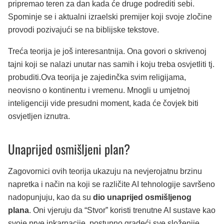
pripremao teren za dan kada će druge podrediti sebi.
Spominje se i aktualni izraelski premijer koji svoje zločine
provodi pozivajući se na biblijske tekstove.
Treća teorija je još interesantnija. Ona govori o skrivenoj
tajni koji se nalazi unutar nas samih i koju treba osvjetliti tj.
probuditi.Ova teorija je zajedinčka svim religijama,
neovisno o kontinentu i vremenu. Mnogli u umjetnoj
inteligenciji vide presudni moment, kada će čovjek biti
osvjetljen iznutra.
Unaprijed osmišljeni plan?
Zagovornici ovih teorija ukazuju na nevjerojatnu brzinu
napretka i način na koji se različite AI tehnologije savršeno
nadopunjuju, kao da su
dio unaprijed osmišljenog
plana
. Oni vjeruju da “Stvor” koristi trenutne AI sustave kao
svoje prve inkarnacije, postupno gradeći sve složenije