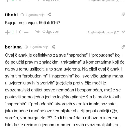
tihobl
1 godina prije
Koji je broj zvijeri: 666 ili 616?
Odgovori
1
0
Pogledaj odgovore
(10)
borjana
1 godina prije
Ovaj članak je definitivno za sve “napredne” i “probuđene” koji
će polučiti pravim znalačkim “traktatima” u komentarima koji će
na ovu temu uslijedit, u to sam uvjerena. Na cijeli ovaj članak i
svim tim “probuđenim” i “naprednim” koji sve više uzima maha
u uvjerenju svih “stvorivih” (ne)djela protiv čije moći je
ovozemaljski entitet posve nemoćan i bespomoćan, može se
postaviti samo jedno jedino logičko pitanje: šta bi protiv takvih
“naprednih” i “probuđenih” stvorovih vjernika imale poznate,
jako imućne i moćne ovozemaljske obitelji poput obitelji r@r,
soroša, vartburga etc.?!? Da li bi možda u njihovom interesu
bilo da se recimo u jednom momentu svih ovozemaljskih ca.