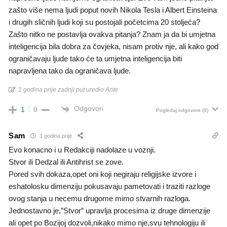
zašto više nema ljudi poput novih Nikola Tesla i Albert Einsteina
i drugih sličnih ljudi koji su postojali početcima 20 stoljeća?
Zašto nitko ne postavlja ovakva pitanja? Znam ja da bi umjetna
inteligencija bila dobra za čovjeka, nisam protiv nje, ali kako god
ograničavaju ljude tako će ta umjetna inteligencija biti
napravljena tako da ograničava ljude.
1 godina prije zadnji put uredio Ante
Odgovori
1
0
Pogledaj odgovore
(9)
Sam
1 godina prije
Evo konacno i u Redakciji nadolaze u voznji.
Stvor ili Dedzal ili Antihrist se zove.
Pored svih dokaza,opet oni koji negiraju religijske izvore i
eshatolosku dimenziju pokusavaju pametovati i traziti razloge
ovog stanja u necemu drugome mimo stvarnih razloga.
Jednostavno je,”Stvor” upravlja procesima iz druge dimenzije
ali opet po Bozijoj dozvoli,nikako mimo nje,svu tehnologiju ili