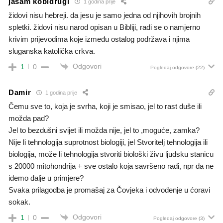
jasam kobidrugi
1 godina prije
židovi nisu hebreji. da jesu je samo jedna od njihovih brojnih
spletki. židovi nisu narod opisan u Bibliji, radi se o namjerno
krivim prijevodima koje između ostalog podržava i njima
sluganska katolička crkva.
Odgovori
1
0
Pogledaj odgovore
(22)
Damir
1 godina prije
Čemu sve to, koja je svrha, koji je smisao, jel to rast duše ili
možda pad?
Jel to bezdušni svijet ili možda nije, jel to ,moguće, zamka?
Nije li tehnologija suprotnost biologiji, jel Stvoritelj tehnologija ili
biologija, može li tehnologija stvoriti biološki živu ljudsku stanicu
s 20000 mitohondrija + sve ostalo koja savršeno radi, npr da ne
idemo dalje u primjere?
Svaka prilagodba je promašaj za Čovjeka i odvođenje u ćoravi
sokak.
Odgovori
1
0
Pogledaj odgovore
(3)