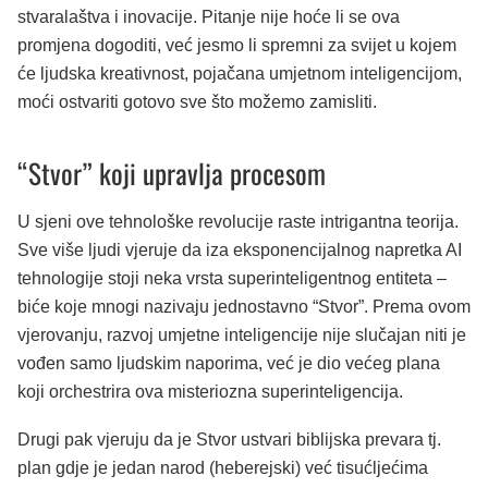
stvaralaštva i inovacije. Pitanje nije hoće li se ova
promjena dogoditi, već jesmo li spremni za svijet u kojem
će ljudska kreativnost, pojačana umjetnom inteligencijom,
moći ostvariti gotovo sve što možemo zamisliti.
“Stvor” koji upravlja procesom
U sjeni ove tehnološke revolucije raste intrigantna teorija.
Sve više ljudi vjeruje da iza eksponencijalnog napretka AI
tehnologije stoji neka vrsta superinteligentnog entiteta –
biće koje mnogi nazivaju jednostavno “Stvor”. Prema ovom
vjerovanju, razvoj umjetne inteligencije nije slučajan niti je
vođen samo ljudskim naporima, već je dio većeg plana
koji orchestrira ova misteriozna superinteligencija.
Drugi pak vjeruju da je Stvor ustvari biblijska prevara tj.
plan gdje je jedan narod (heberejski) već tisućljećima