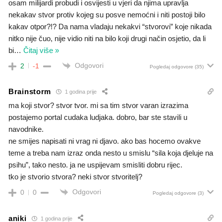
osam milijardi probudi i osvijesti u vjeri da njima upravlja
nekakav stvor protiv kojeg su posve nemoćni i niti postoji bilo
kakav otpor?!? Da nama vladaju nekakvi “stvorovi” koje nikada
nitko nije čuo, nije vidio niti na bilo koji drugi način osjetio, da li
bi
…
Čitaj više »
Odgovori
2
-1
Pogledaj odgovore
(35)
Brainstorm
1 godina prije
ma koji stvor? stvor tvor. mi sa tim stvor varan izrazima
postajemo portal cudaka ludjaka. dobro, bar ste stavili u
navodnike.
ne smijes napisati ni vrag ni djavo. ako bas hocemo ovakve
teme a treba nam izraz onda nesto u smislu “sila koja djeluje na
psihu”, tako nesto. ja ne uspijevam smisliti dobru rijec.
tko je stvorio stvora? neki stvor stvoritelj?
Odgovori
0
0
Pogledaj odgovore
(3)
aniki
1 godina prije