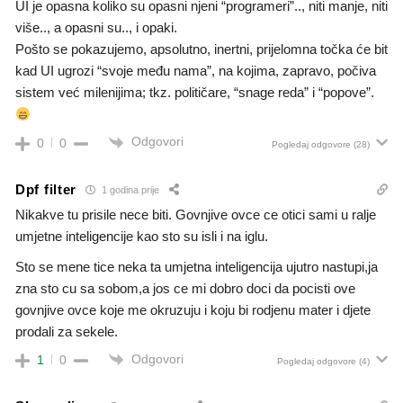
UI je opasna koliko su opasni njeni “programeri”.., niti manje, niti
više.., a opasni su.., i opaki.
Pošto se pokazujemo, apsolutno, inertni, prijelomna točka će bit
kad UI ugrozi “svoje među nama”, na kojima, zapravo, počiva
sistem već milenijima; tkz. političare, “snage reda” i “popove”.
Odgovori
0
0
Pogledaj odgovore
(28)
Dpf filter
1 godina prije
Nikakve tu prisile nece biti. Govnjive ovce ce otici sami u ralje
umjetne inteligencije kao sto su isli i na iglu.
Sto se mene tice neka ta umjetna inteligencija ujutro nastupi,ja
zna sto cu sa sobom,a jos ce mi dobro doci da pocisti ove
govnjive ovce koje me okruzuju i koju bi rodjenu mater i djete
prodali za sekele.
Odgovori
1
0
Pogledaj odgovore
(4)