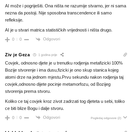
AI može i pogriješiti. Ona ništa ne razumije stvarno, jer ni sama
nezna da postoji. Nije sposobna transcendence ili samo
refleksije.
AI je u stvari matrica statističkih vrijednosti i ništa drugo.
Odgovori
0
0
Ziv je Geza
1 godina prije
Covjek, odnosno djete je u trenutku rodjenja metafizicki 100%
Bozije stvorenje i ima dusu,fizicki je ono skup stanica kojeg
atomi drze na jednom mjestu.Prvu sekundu nakon rodjenja taj
covjek,odnosno dijete pocinje metamorfozu, od Bozijeg
stvorenja prema stvoru.
Koliko ce taj covjek kroz zivot zadrzati tog djeteta u sebi, toliko
ce biti blize Bogu i dalje stvoru.
Odgovori
0
0
Pogledaj odgovore
(2)