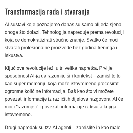
Transformacija rada i stvaranja
AI sustavi koje poznajemo danas su samo blijeda sjena
onoga što dolazi. Tehnologija napreduje prema revoluciji
koja će demokratizirati stručno znanje. Svatko će moći
stvarati profesionalne proizvode bez godina treninga i
iskustva.
Ključ ove revolucije leži u tri velika napretka. Prvi je
sposobnost AI-ja da razumije širi kontekst – zamislite to
kao super-memoriju koja može istovremeno procesirati
ogromne količine informacija. Baš kao što vi možete
povezati informacije iz različitih dijelova razgovora, AI će
moći “razumjeti” i povezati informacije iz tisuća knjiga
istovremeno.
Drugi napredak su tzv. AI agenti – zamislite ih kao male