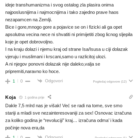
ideje transhumanizma i svog ostalog zla plasira onima
najposlusnijima i najmocnijima i tako zajedno prave haos
nezapamcen na Zemlji.
Bice i gore,mnogo gore a pojavice se on i fizicki ali ga opet
apsolutna vecina nece ni shvatiti ni primijetiti zbog licnog sljepila
koje je opet dobrovoljno.
I na kraju dolazi i njemu kraj od strane Isa/Isusa u ciji dolazak
vjeruju i muslimani i krscani,samo u razlicitoj ulozi.
A ni njegov ponovni dolazak nije daleko,valja se
pripremiti,naravno ko hoce.
Odgovori
1
0
Pogledaj odgovore
(12)
Koja
1 godina prije
Dakle 7,5 mlrd nas je višak! Već se radi na tome, sve smo
stariji a mladi sve nezainteresovaniji za sex! Osnovac izračuna
za koliko godina je “revoluciji” kraj… izračuna odma’ i kada
počinje nova era,da
Odgovori
1
0
Pogledaj odgovore
(1)