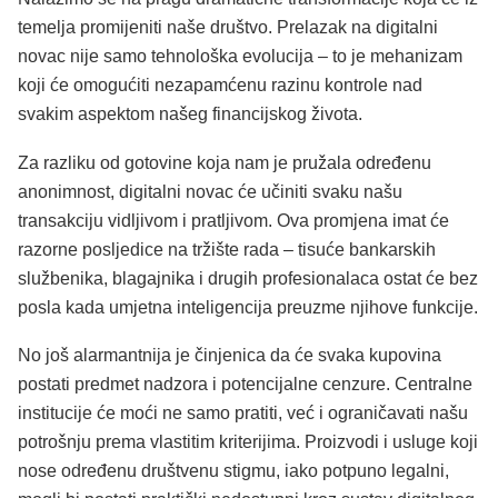
temelja promijeniti naše društvo. Prelazak na digitalni
novac nije samo tehnološka evolucija – to je mehanizam
koji će omogućiti nezapamćenu razinu kontrole nad
svakim aspektom našeg financijskog života.
Za razliku od gotovine koja nam je pružala određenu
anonimnost, digitalni novac će učiniti svaku našu
transakciju vidljivom i pratljivom. Ova promjena imat će
razorne posljedice na tržište rada – tisuće bankarskih
službenika, blagajnika i drugih profesionalaca ostat će bez
posla kada umjetna inteligencija preuzme njihove funkcije.
No još alarmantnija je činjenica da će svaka kupovina
postati predmet nadzora i potencijalne cenzure. Centralne
institucije će moći ne samo pratiti, već i ograničavati našu
potrošnju prema vlastitim kriterijima. Proizvodi i usluge koji
nose određenu društvenu stigmu, iako potpuno legalni,