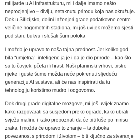
milijarde u AI infrastrukturu, mi i dalje imamo nešto
neprocjenjivo – divlju, netaknutu prirodu koja nas okružuje.
Dok u Silicijskoj dolini inženjeri grade podatkovne centre
veličine nogometnih stadiona, mi još uvijek možemo sjesti
pod staru bukvu i slušati šum potoka.
I možda je upravo to naša tajna prednost. Jer koliko god
bila “umjetna”, inteligencija je i dalje dio prirode – kao što
su to čovjek, pčela ili hrast. Naši planinski vrhovi, bistre
rijeke i guste šume možda neće pokrenuti sljedeću
generaciju AI sustava, ali će nas inspirirati da tu
tehnologiju koristimo mudro i odgovorno.
Dok drugi grade digitalne mozgove, mi još uvijek znamo
kako razgovarati sa susjedom preko ograde, kako ubrati
svježu malinu i kako prepoznati da će biti kiše po mirisu
zraka. I možda će upravo to znanje – ta duboka
povezanost s prirodom i životom – biti ključno za stvaranje