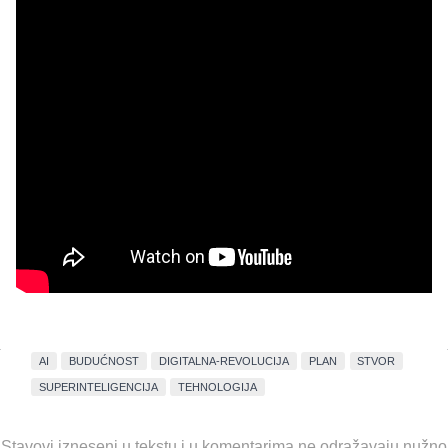
AI
BUDUĆNOST
DIGITALNA-REVOLUCIJA
PLAN
STVOR
SUPERINTELIGENCIJA
TEHNOLOGIJA
Stavovi izneseni u tekstu i u komentarima ne odražavaju nužno