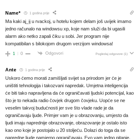
Name*
1 godina prije
Ma kaki aj_ij u rvackoj, u hotelu kojem delam još uvijek imamo
jedno računalo na windowsu xp, koje nam služi da bi ugasili
alarm ako netko zapali čiku u sobi. Jer program nije
kompatibilan s bilokojom drugom verzijom windowsa!
Odgovori
1
0
Pogledaj odgovore
(1)
Ante
1 godina prije
Uskoro ćemo morati zamišljati svijet sa prirodom jer će je
uništiti tehnologija i takozvani napredak. Umjetna inteligencija
će biti tako napravljena da će ograničavati ljudski potencijal, kao
što je to nekada radio čovjek drugom čovjeku. Uopće se ne
veselim takvoj budućnosti jer sve što vlade rade je da
ograničavaju ljude. Primjer vam je u obrazovanju, umjesto da
ljudi imaju naprednije obrazovanje, obrazovanje je ostalo isto
kao ono koje je postojalo u 20 stoljeću. Dolazi do toga da se
napredne ljude namjerno ograničavaju. Evo vam jedno pitanje,