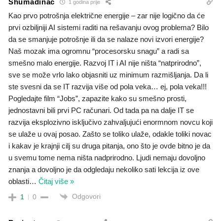
Shumadinac
1 godina prije
Kao prvo potrošnja električne energije – zar nije logično da će
prvi ozbiljniji AI sistemi raditi na rešavanju ovog problema? Bilo
da se smanjuje potrošnje ili da se nalaze novi izvori energije?
Naš mozak ima ogromnu “procesorsku snagu” a radi sa
smešno malo energije. Razvoj IT i AI nije ništa “natprirodno”,
sve se može vrlo lako objasniti uz minimum razmišljanja. Da li
ste svesni da se IT razvija više od pola veka… ej, pola veka!!!
Pogledajte film “Jobs”, zapazite kako su smešno prosti,
jednostavni bili prvi PC računari. Od tada pa na dalje IT se
razvija eksplozivno isključivo zahvaljujući enormnom novcu koji
se ulaže u ovaj posao. Zašto se toliko ulaže, odakle toliki novac
i kakav je krajnji cilj su druga pitanja, ono što je ovde bitno je da
u svemu tome nema ništa nadprirodno. Ljudi nemaju dovoljno
znanja a dovoljno je da odgledaju nekoliko sati lekcija iz ove
oblasti
…
Čitaj više »
Odgovori
1
0