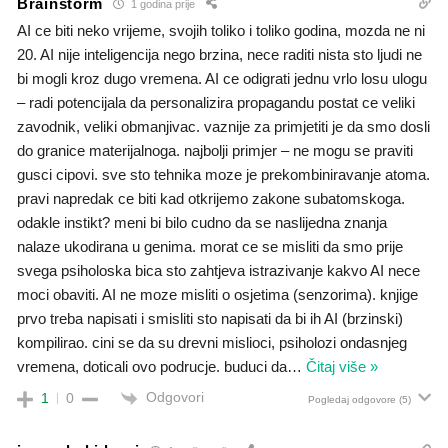
Brainstorm
1 godina prije
AI ce biti neko vrijeme, svojih toliko i toliko godina, mozda ne ni
20. AI nije inteligencija nego brzina, nece raditi nista sto ljudi ne
bi mogli kroz dugo vremena. AI ce odigrati jednu vrlo losu ulogu
– radi potencijala da personalizira propagandu postat ce veliki
zavodnik, veliki obmanjivac. vaznije za primjetiti je da smo dosli
do granice materijalnoga. najbolji primjer – ne mogu se praviti
gusci cipovi. sve sto tehnika moze je prekombiniravanje atoma.
pravi napredak ce biti kad otkrijemo zakone subatomskoga.
odakle instikt? meni bi bilo cudno da se naslijedna znanja
nalaze ukodirana u genima. morat ce se misliti da smo prije
svega psiholoska bica sto zahtjeva istrazivanje kakvo AI nece
moci obaviti. AI ne moze misliti o osjetima (senzorima). knjige
prvo treba napisati i smisliti sto napisati da bi ih AI (brzinski)
kompilirao. cini se da su drevni mislioci, psiholozi ondasnjeg
vremena, doticali ovo podrucje. buduci da
…
Čitaj više »
Odgovori
1
0
Pogledaj odgovore
(5)