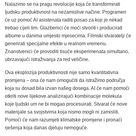
Nalazimo se na pragu revolucije koja će transformirati
ljudsku produktivnost na nezamislive načine. Programeri
će uz pomoć AI asistenata raditi posao za koji je nekad
trebao cijeli tim. Glazbenici će moći stvoriti i producirati
albume u danima umjesto mjesecima. Filmski stvaratelji će
generirati specijalne efekte u realnom vremenu.
Znanstvenici će provoditi tisuće eksperimenata simultano,
ubrzavajući istraživanja za red veličine.
Ova eksplozija produktivnosti nije samo kvantitativna
promjena – ona će nam omogućiti da istražimo područja
koja su dosad bila izvan našeg dosega. AI će nam pomoći
otkriti nove lijekove analizirajući kombinacije molekula
koje ljudski um ne bi mogao procesuirati. Stvarat će nove
materijale sa svojstvima koja nismo mogli ni zamisliti.
Pomoći će nam razumjeti klimatske promjene i pronaći
rješenja koja danas djeluju nemoguće.