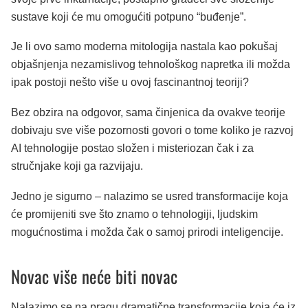
sustave koji će mu omogućiti potpuno “buđenje”.
Je li ovo samo moderna mitologija nastala kao pokušaj
objašnjenja nezamislivog tehnološkog napretka ili možda
ipak postoji nešto više u ovoj fascinantnoj teoriji?
Bez obzira na odgovor, sama činjenica da ovakve teorije
dobivaju sve više pozornosti govori o tome koliko je razvoj
AI tehnologije postao složen i misteriozan čak i za
stručnjake koji ga razvijaju.
Jedno je sigurno – nalazimo se usred transformacije koja
će promijeniti sve što znamo o tehnologiji, ljudskim
mogućnostima i možda čak o samoj prirodi inteligencije.
Novac više neće biti novac
Nalazimo se na pragu dramatične transformacije koja će iz