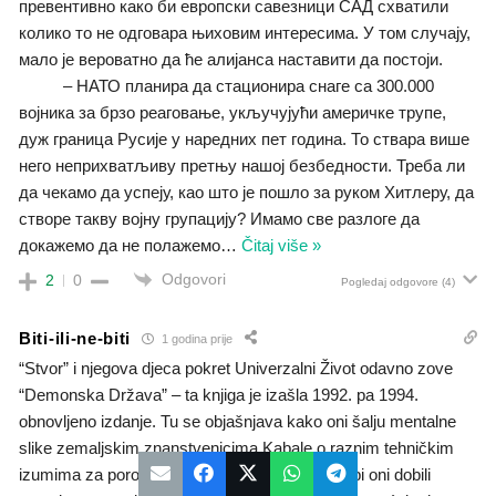
превентивно како би европски савезници САД схватили
колико то не одговара њиховим интересима. У том случају,
мало је вероватно да ће алијанса наставити да постоји.
– НАТО планира да стационира снаге са 300.000
војника за брзо реаговање, укључујући америчке трупе,
дуж граница Русије у наредних пет година. То ствара више
него неприхватљиву претњу нашој безбедности. Треба ли
да чекамо да успеју, као што је пошло за руком Хитлеру, да
створе такву војну групацију? Имамо све разлоге да
докажемо да не полажемо
…
Čitaj više »
Odgovori
2
0
Pogledaj odgovore
(4)
Biti-ili-ne-biti
1 godina prije
“Stvor” i njegova djeca pokret Univerzalni Život odavno zove
“Demonska Država” – ta knjiga je izašla 1992. pa 1994.
obnovljeno izdanje. Tu se objašnjava kako oni šalju mentalne
slike zemaljskim znanstvenicima Kabale o raznim tehničkim
izumima za porobljavanje čovječanstva, kako bi oni dobili