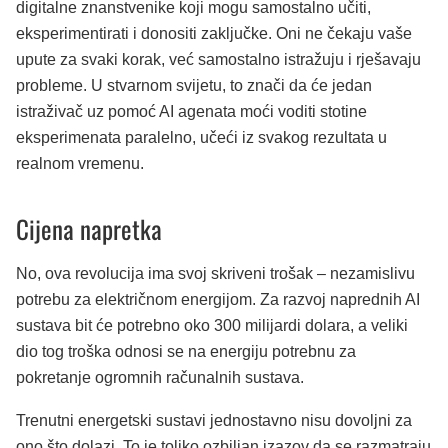
digitalne znanstvenike koji mogu samostalno učiti,
eksperimentirati i donositi zaključke. Oni ne čekaju vaše
upute za svaki korak, već samostalno istražuju i rješavaju
probleme. U stvarnom svijetu, to znači da će jedan
istraživač uz pomoć AI agenata moći voditi stotine
eksperimenata paralelno, učeći iz svakog rezultata u
realnom vremenu.
Cijena napretka
No, ova revolucija ima svoj skriveni trošak – nezamislivu
potrebu za električnom energijom. Za razvoj naprednih AI
sustava bit će potrebno oko 300 milijardi dolara, a veliki
dio tog troška odnosi se na energiju potrebnu za
pokretanje ogromnih računalnih sustava.
Trenutni energetski sustavi jednostavno nisu dovoljni za
ono što dolazi. To je toliko ozbiljan izazov da se razmatraju