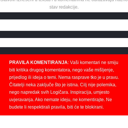
stav redakcije.
PRAVILA KOMENTIRANJA
: Vaši komentari ne smiju
biti kritika drugog komentatora, nego vaše mišljenje,
prijedlog ili ideja o temi. Nema rasprave tko je u pravu.
Čitatelji neka zaključe što je istina. Cilj nije polemika,
nego napredak svih Logičara. Inspiracija, umjesto
uvjeravanja. Ako nemate ideju, ne komentirajte. Ne
budete li respektirali pravila, biti će te blokirani.