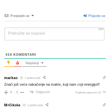
Pretplatiti se
Prijavite se
3000
419
KOMENTARI
Najstariji
markac
1 godina prije
Znači još veće nakačenje na matrix, koji nam crpi energiju!!!
Odgovori
0
0
Pogledaj odgovore
(2)
Mrčikola
1 godina prije