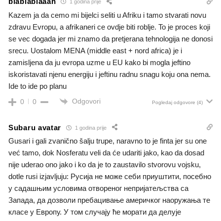
blablablaaah
1 godina prije
Kazem ja da cemo mi bijelci seliti u Afriku i tamo stvarati novu
zdravu Evropu, a afrikaneri ce ovdje biti roblje. To je proces koji
se vec dogada jer mi znamo da pretjerana tehnologija ne donosi
srecu. Uostalom MENA (middle east + nord africa) je i
zamisljena da ju evropa uzme u EU kako bi mogla jeftino
iskoristavati njenu energiju i jeftinu radnu snagu koju ona nema.
Ide to ide po planu
Odgovori
0
0
Pogledaj odgovore
(4)
Subaru avatar
1 godina prije
Gusari i gali zvanično šalju trupe, naravno to je finta jer su one
već tamo, dok Nosferatu veli da će udariti jako, kao da dosad
nije uderao ono jako i ko da je to zaustavilo stvorovu vojsku,
dotle rusi izjavljuju: Русија не може себи приуштити, посебно
у садашњим условима отвореног непријатељства са
Запада, да дозволи пребацивање америчког наоружања те
класе у Европу. У том случају ће морати да делује