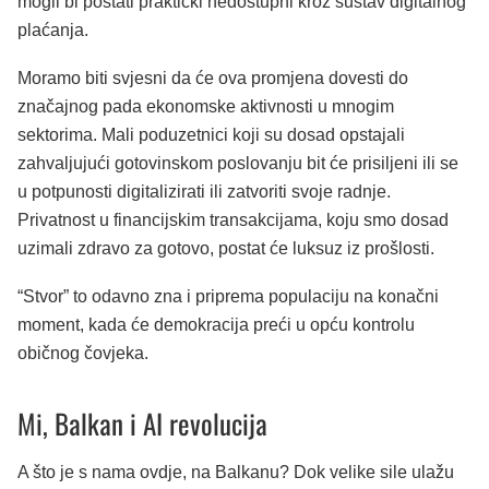
mogli bi postati praktički nedostupni kroz sustav digitalnog
plaćanja.
Moramo biti svjesni da će ova promjena dovesti do
značajnog pada ekonomske aktivnosti u mnogim
sektorima. Mali poduzetnici koji su dosad opstajali
zahvaljujući gotovinskom poslovanju bit će prisiljeni ili se
u potpunosti digitalizirati ili zatvoriti svoje radnje.
Privatnost u financijskim transakcijama, koju smo dosad
uzimali zdravo za gotovo, postat će luksuz iz prošlosti.
“Stvor” to odavno zna i priprema populaciju na konačni
moment, kada će demokracija preći u opću kontrolu
običnog čovjeka.
Mi, Balkan i AI revolucija
A što je s nama ovdje, na Balkanu? Dok velike sile ulažu