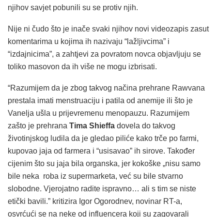
njihov savjet pobunili su se protiv njih.
Nije ni čudo što je inače svaki njihov novi videozapis zasut
komentarima u kojima ih nazivaju “lažljivcima” i
“izdajnicima”, a zahtjevi za povratom novca objavljuju se
toliko masovon da ih više ne mogu izbrisati.
“Razumijem da je zbog takvog načina prehrane Rawvana
prestala imati menstruaciju i patila od anemije ili što je
Vanelja ušla u prijevremenu menopauzu. Razumijem
zašto je prehrana
Tima Shieffa
dovela do takvog
životinjskog ludila da je gledao piliće kako trče po farmi,
kupovao jaja od farmera i “usisavao” ih sirove. Također
cijenim što su jaja bila organska, jer kokoške „nisu samo
bile neka roba iz supermarketa, već su bile stvarno
slobodne. Vjerojatno radite ispravno… ali s tim se niste
etički bavili.” kritizira Igor Ogorodnev, novinar RT-a,
osvrćući se na neke od influencera koji su zagovarali