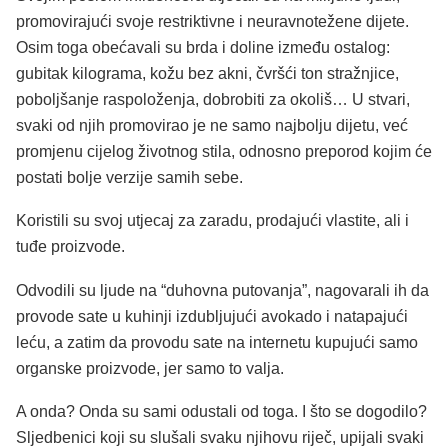
promovirajući svoje restriktivne i neuravnotežene dijete.
Osim toga obećavali su brda i doline između ostalog:
gubitak kilograma, kožu bez akni, čvršći ton stražnjice,
poboljšanje raspoloženja, dobrobiti za okoliš… U stvari,
svaki od njih promovirao je ne samo najbolju dijetu, već
promjenu cijelog životnog stila, odnosno preporod kojim će
postati bolje verzije samih sebe.
Koristili su svoj utjecaj za zaradu, prodajući vlastite, ali i
tuđe proizvode.
Odvodili su ljude na “duhovna putovanja”, nagovarali ih da
provode sate u kuhinji izdubljujući avokado i natapajući
leću, a zatim da provodu sate na internetu kupujući samo
organske proizvode, jer samo to valja.
A onda? Onda su sami odustali od toga. I što se dogodilo?
Sljedbenici koji su slušali svaku njihovu riječ, upijali svaki