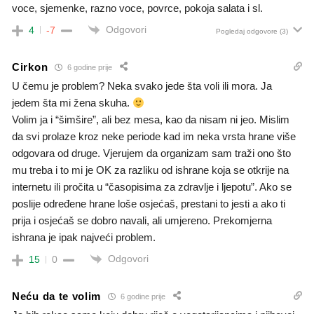
voce, sjemenke, razno voce, povrce, pokoja salata i sl.
Odgovori
4
-7
Pogledaj odgovore
(3)
Cirkon
6 godine prije
U čemu je problem? Neka svako jede šta voli ili mora. Ja
jedem šta mi žena skuha.
Volim ja i “šimšire”, ali bez mesa, kao da nisam ni jeo. Mislim
da svi prolaze kroz neke periode kad im neka vrsta hrane više
odgovara od druge. Vjerujem da organizam sam traži ono što
mu treba i to mi je OK za razliku od ishrane koja se otkrije na
internetu ili pročita u “časopisima za zdravlje i ljepotu”. Ako se
poslije određene hrane loše osjećaš, prestani to jesti a ako ti
prija i osjećaš se dobro navali, ali umjereno. Prekomjerna
ishrana je ipak najveći problem.
Odgovori
15
0
Neću da te volim
6 godine prije