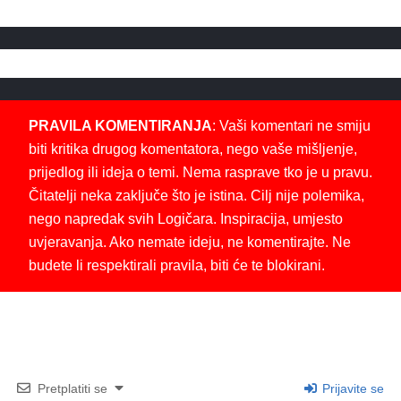
PRAVILA KOMENTIRANJA
: Vaši komentari ne smiju
biti kritika drugog komentatora, nego vaše mišljenje,
prijedlog ili ideja o temi. Nema rasprave tko je u pravu.
Čitatelji neka zaključe što je istina. Cilj nije polemika,
nego napredak svih Logičara. Inspiracija, umjesto
uvjeravanja. Ako nemate ideju, ne komentirajte. Ne
budete li respektirali pravila, biti će te blokirani.
Pretplatiti se
Prijavite se