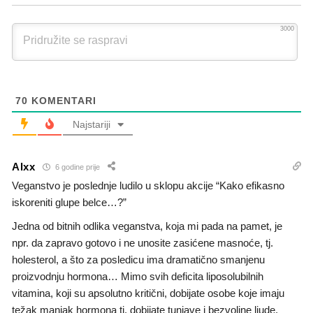
3000
70
KOMENTARI
Najstariji
Alxx
6 godine prije
Veganstvo je poslednje ludilo u sklopu akcije “Kako efikasno
iskoreniti glupe belce…?”
Jedna od bitnih odlika veganstva, koja mi pada na pamet, je
npr. da zapravo gotovo i ne unosite zasićene masnoće, tj.
holesterol, a što za posledicu ima dramatično smanjenu
proizvodnju hormona… Mimo svih deficita liposolubilnih
vitamina, koji su apsolutno kritični, dobijate osobe koje imaju
težak manjak hormona tj. dobijate tunjave i bezvoljne ljude,