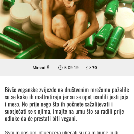
komentara
Mirsad Š.
5.09.19
70
Bivše veganske zvijezde na društvenim mrežama požalile
su se kako ih maltretiraju jer su se opet usudili jesti jaja
i meso. No prije nego što ih počnete sažalijevati i
suosjećati se s njima, imajte na umu što su radili prije
odluke da će prestati biti vegani.
Svojim poslom influencera utjecali su na milijune ljudi,