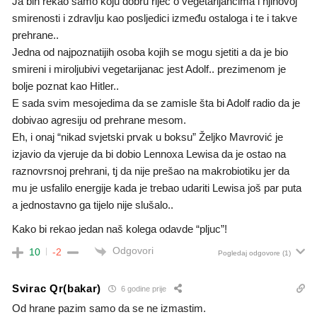
Ja bih rekao samo koju dobru riječ o vegetarijancima i njihovoj
smirenosti i zdravlju kao posljedici između ostaloga i te i takve
prehrane..
Jedna od najpoznatijih osoba kojih se mogu sjetiti a da je bio
smireni i miroljubivi vegetarijanac jest Adolf.. prezimenom je
bolje poznat kao Hitler..
E sada svim mesojedima da se zamisle šta bi Adolf radio da je
dobivao agresiju od prehrane mesom.
Eh, i onaj “nikad svjetski prvak u boksu” Željko Mavrović je
izjavio da vjeruje da bi dobio Lennoxa Lewisa da je ostao na
raznovrsnoj prehrani, tj da nije prešao na makrobiotiku jer da
mu je usfalilo energije kada je trebao udariti Lewisa još par puta
a jednostavno ga tijelo nije slušalo..
Kako bi rekao jedan naš kolega odavde “pljuc”!
Odgovori
10
-2
Pogledaj odgovore
(1)
Svirac Qr(bakar)
6 godine prije
Od hrane pazim samo da se ne izmastim.