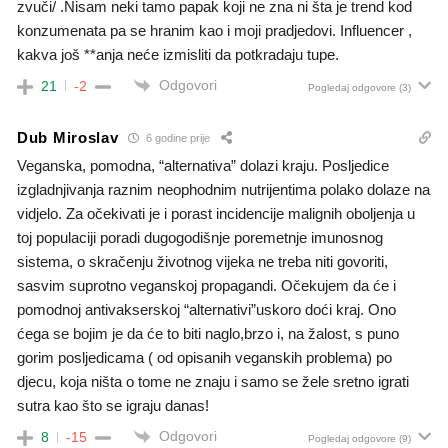
zvuči/ .Nisam neki tamo papak koji ne zna ni šta je trend kod
konzumenata pa se hranim kao i moji pradjedovi. Influencer ,
kakva još **anja neće izmisliti da potkradaju tupe.
Odgovori
21
-2
Pogledaj odgovore
(3)
Dub Miroslav
6 godine prije
Veganska, pomodna, “alternativa” dolazi kraju. Posljedice
izgladnjivanja raznim neophodnim nutrijentima polako dolaze na
vidjelo. Za očekivati je i porast incidencije malignih oboljenja u
toj populaciji poradi dugogodišnje poremetnje imunosnog
sistema, o skračenju životnog vijeka ne treba niti govoriti,
sasvim suprotno veganskoj propagandi. Očekujem da će i
pomodnoj antivakserskoj “alternativi”uskoro doći kraj. Ono
ćega se bojim je da će to biti naglo,brzo i, na žalost, s puno
gorim posljedicama ( od opisanih veganskih problema) po
djecu, koja ništa o tome ne znaju i samo se žele sretno igrati
sutra kao što se igraju danas!
Odgovori
8
-15
Pogledaj odgovore
(9)