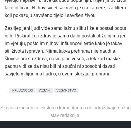
vjeruju napravili bi sve da budu poput njih. Nije njihov život
tako idiličan. Njihov svijet sakriven je iza kamere, iza filtera
koji pokazuju savršeno tijelo i savršen život.
Zaslijepljeni ljudi vide samo lažnu sliku i žele postati poput
njih. Riskirat će i zdravlje samo da bi postali bliže njima jer
im vjeruju, pošto im njihovi influenceri tvrde kako je takav
stil života ispravan. Njima takva prehrana nije naudila,
štoviše oni su zdravi, nasmijani, veseli, a tek kad maske
padnu vidi se da nisu bili ni stručni ni sposobni davati
savjete milijunima ljudi o, u ovom slučaju, prehrani.
INFLUENCERI
VEGANI
VEGANSTVO
Stavovi izneseni u tekstu i u komentarima ne odražavaju nužno
stav redakcije.