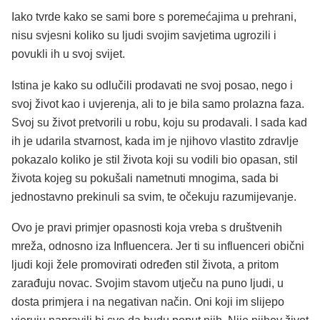
Iako tvrde kako se sami bore s poremećajima u prehrani,
nisu svjesni koliko su ljudi svojim savjetima ugrozili i
povukli ih u svoj svijet.
Istina je kako su odlučili prodavati ne svoj posao, nego i
svoj život kao i uvjerenja, ali to je bila samo prolazna faza.
Svoj su život pretvorili u robu, koju su prodavali. I sada kad
ih je udarila stvarnost, kada im je njihovo vlastito zdravlje
pokazalo koliko je stil života koji su vodili bio opasan, stil
života kojeg su pokušali nametnuti mnogima, sada bi
jednostavno prekinuli sa svim, te očekuju razumijevanje.
Ovo je pravi primjer opasnosti koja vreba s društvenih
mreža, odnosno iza Influencera. Jer ti su influenceri obični
ljudi koji žele promovirati određen stil života, a pritom
zarađuju novac. Svojim stavom utječu na puno ljudi, u
dosta primjera i na negativan način. Oni koji im slijepo