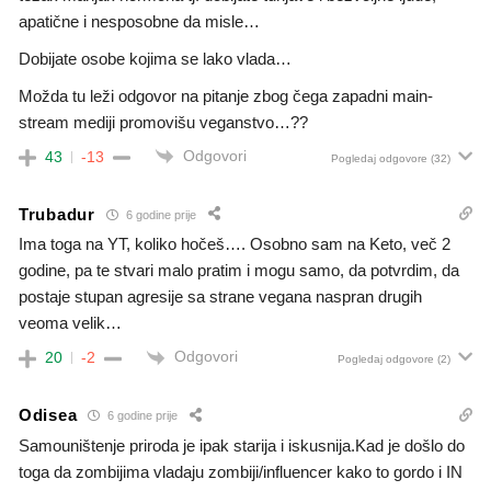
apatične i nesposobne da misle…
Dobijate osobe kojima se lako vlada…
Možda tu leži odgovor na pitanje zbog čega zapadni main-
stream mediji promovišu veganstvo…??
Odgovori
43
-13
Pogledaj odgovore
(32)
Trubadur
6 godine prije
Ima toga na YT, koliko hočeš…. Osobno sam na Keto, več 2
godine, pa te stvari malo pratim i mogu samo, da potvrdim, da
postaje stupan agresije sa strane vegana naspran drugih
veoma velik…
Odgovori
20
-2
Pogledaj odgovore
(2)
Odisea
6 godine prije
Samouništenje priroda je ipak starija i iskusnija.Kad je došlo do
toga da zombijima vladaju zombiji/influencer kako to gordo i IN