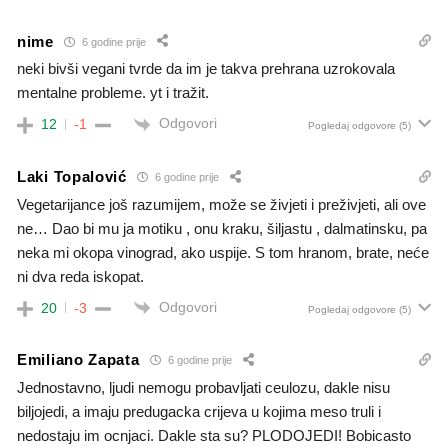
nime
6 godine prije
neki bivši vegani tvrde da im je takva prehrana uzrokovala
mentalne probleme. yt i tražit.
Odgovori
12
-1
Pogledaj odgovore
(5)
Laki Topalović
6 godine prije
Vegetarijance još razumijem, može se živjeti i preživjeti, ali ove
ne… Dao bi mu ja motiku , onu kraku, šiljastu , dalmatinsku, pa
neka mi okopa vinograd, ako uspije. S tom hranom, brate, neće
ni dva reda iskopat.
Odgovori
20
-3
Pogledaj odgovore
(5)
Emiliano Zapata
6 godine prije
Jednostavno, ljudi nemogu probavljati ceulozu, dakle nisu
biljojedi, a imaju predugacka crijeva u kojima meso truli i
nedostaju im ocnjaci. Dakle sta su? PLODOJEDI! Bobicasto