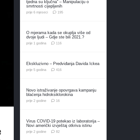
tjedna su ključna” – Manipulaciju o
smrtnosti cijepljenih
komentara
prije 6 mjeseci
195
O mjerama kada se okuplja više od
dvoje ljudi – Gdje ste bili 2021.?
komentara
prije 1 godina
116
Ekskluzivno – Predviđanja Davida Ickea
komentara
prije 5 godina
416
Novo istraživanje opovrgava kampanju
blaćenja hidroksiklorokina
komentara
prije 2 godine
16
Virus COVID-19 potekao iz laboratorija –
Novi američki izvještaj otkriva istinu
e
komentara
prije 2 godine
82