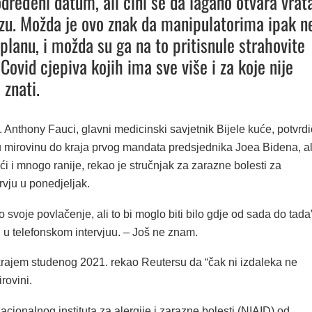
dređeni datum, ali čini se da lagano otvara vrat
zu. Možda je ovo znak da manipulatorima ipak n
 planu, i možda su ga na to pritisnule strahovite
Covid cjepiva kojih ima sve više i za koje nije
znati.
. Anthony Fauci, glavni medicinski savjetnik Bijele kuće, potvrdi
 u mirovinu do kraja prvog mandata predsjednika Joea Bidena, al
ći i mnogo ranije, rekao je stručnjak za zarazne bolesti za
rvju u ponedjeljak.
 svoje povlačenje, ali to bi moglo biti bilo gdje od sada do tada
 u telefonskom intervjuu. – Još ne znam.
 krajem studenog 2021. rekao Reutersu da “čak ni izdaleka ne
rovini.
acionalnog instituta za alergije i zarazne bolesti (NIAID) od