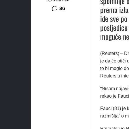
spominje o
prema izla
komentara
36
ide sve po
posljedice 
moguće ne 
(Reuters) – Dr
je da će otići
to bi moglo do
Reuters u inte
“Nisam najavio
rekao je Fauci
Fauci (81) je
razmišlja” o mi
Ravnatelj je N