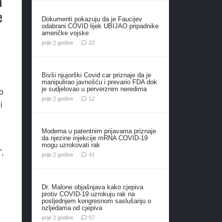
a
e
Dokumenti pokazuju da je Faucijev
odabrani COVID lijek UBIJAO pripadnike
američke vojske
komentara
prije 2 godine
22
Bivši njujorški Covid car priznaje da je
manipulirao javnošću i prevario FDA dok
je sudjelovao u perverznim neredima
o
komentara
prije 2 godine
12
i
Moderna u patentnim prijavama priznaje
da njezine injekcije mRNA COVID-19
mogu uzrokovati rak
”,
komentar
prije 2 godine
41
Dr. Malone objašnjava kako cjepiva
protiv COVID-19 uzrokuju rak na
posljednjem kongresnom saslušanju o
ozljedama od cjepiva
komentara
prije 2 godine
57