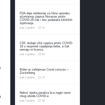
FDA daje odobrenje za hitnu uporabu
ažuriranog cjepiva Novavax protiv
COVID-19 čak i bez podataka kliničkih
ispitivanja
komentara
prije 2 godine
32
CDC dodaje više cjepiva protiv COVID-
19 u raspored cijepljenja beba, a čak
nemaju ni licencu
komentara
prije 2 godine
59
e
Biden je zahtijevao Covid cenzuru –
Zuckerberg
komentara
prije 2 godine
15
Nekoć rijetka paraliza lica naglo raste
zbog uboda COVID-a
a
komentara
prije 2 godine
28