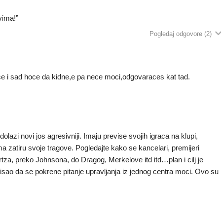
vima!”
Pogledaj odgovore
(2)
ce i sad hoce da kidne,e pa nece moci,odgovaraces kat tad.
lazi novi jos agresivniji. Imaju previse svojih igraca na klupi,
a zatiru svoje tragove. Pogledajte kako se kancelari, premijeri
tza, preko Johnsona, do Dragog, Merkelove itd itd…plan i cilj je
misao da se pokrene pitanje upravljanja iz jednog centra moci. Ovo su