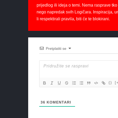
prijedlog ili ideja o temi. Nema rasprave tko 
nego napredak svih Logičara. Inspiracija, u
li respektirali pravila, biti će te blokirani.
Pretplatiti se
{}
[
36
KOMENTARI