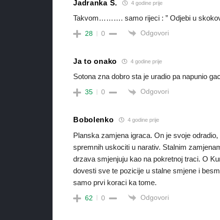
Jadranka S.
4 godine prije
Takvom………. samo rijeci : ” Odjebi u skoko
Odgovori
28
0
Ja to onako
4 godine prije
Sotona zna dobro sta je uradio pa napunio ga
Odgovori
35
0
Bobolenko
4 godine prije
Planska zamjena igraca. On je svoje odradio, do
spremnih uskociti u narativ. Stalnim zamjenam
drzava smjenjuju kao na pokretnoj traci. O Kur
dovesti sve te pozicije u stalne smjene i bes
samo prvi koraci ka tome.
Odgovori
62
0