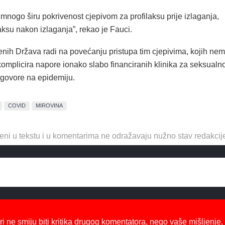
 mnogo širu pokrivenost cjepivom za profilaksu prije izlaganja,
laksu nakon izlaganja”, rekao je Fauci.
enih Država radi na povećanju pristupa tim cjepivima, kojih ne
komplicira napore ionako slabo financiranih klinika za seksualn
dgovore na epidemiju.
COVID
MIROVINA
eni u tekstu i u komentarima ne odražavaju nužno stav redakcij
ri ne smiju biti kritika drugog komentatora, nego vaše mišljenje,