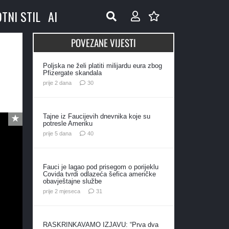
OTNI STIL
AI
POVEZANE VIJESTI
Poljska ne želi platiti milijardu eura zbog
Pfizergate skandala
komentara
prije 2 dana
30
Tajne iz Faucijevih dnevnika koje su
potresle Ameriku
komentara
prije 5 dana
40
Fauci je lagao pod prisegom o porijeklu
Covida tvrdi odlazeća šefica američke
obavještajne službe
komentar
prije 2 mjeseca
31
RASKRINKAVAMO IZJAVU: “Prva dva