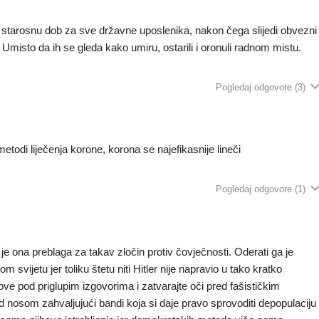
 starosnu dob za sve državne uposlenika, nakon čega slijedi obvezni
Umisto da ih se gleda kako umiru, ostarili i oronuli radnom mistu.
Pogledaj odgovore
(3)
todi liječenja korone, korona se najefikasnije lineči
Pogledaj odgovore
(1)
e ona preblaga za takav zločin protiv čovječnosti. Oderati ga je
om svijetu jer toliku štetu niti Hitler nije napravio u tako kratko
ove pod priglupim izgovorima i zatvarajte oči pred fašističkim
nosom zahvaljujući bandi koja si daje pravo sprovoditi depopulaciju