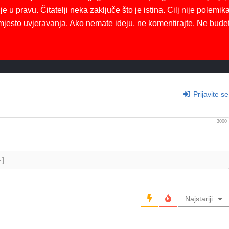
je u pravu. Čitatelji neka zaključe što je istina. Cilj nije polemika
mjesto uvjeravanja. Ako nemate ideju, ne komentirajte. Ne bude
Prijavite se
3000
+]
Najstariji