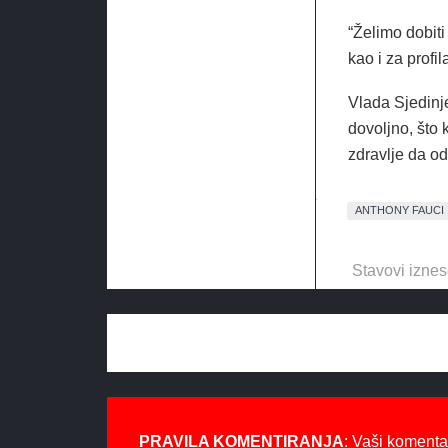
“Želimo dobiti
kao i za profi
Vlada Sjedinj
dovoljno, što 
zdravlje da o
ANTHONY FAUCI
Stavovi iznes
PRAVILA KOMENTIRANJA
: Vaši komenta