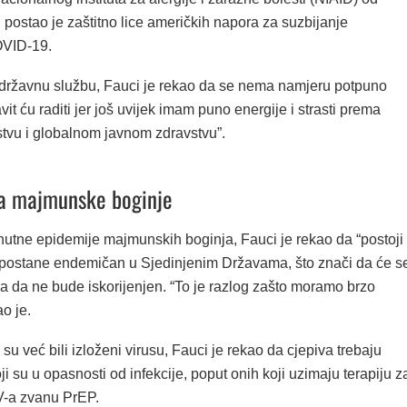
 postao je zaštitno lice američkih napora za suzbijanje
VID-19.
državnu službu, Fauci je rekao da se nema namjeru potpuno
vit ću raditi jer još uvijek imam puno energije i strasti prema
tvu i globalnom javnom zdravstvu”.
a majmunske boginje
enutne epidemije majmunskih boginja, Fauci je rekao da “postoji
us postane endemičan u Sjedinjenim Državama, što znači da će s
ti, a da ne bude iskorijenjen. “To je razlog zašto moramo brzo
ao je.
 su već bili izloženi virusu, Fauci je rekao da cjepiva trebaju
koji su u opasnosti od infekcije, poput onih koji uzimaju terapiju z
V-a zvanu PrEP.