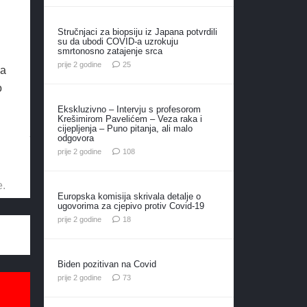
Stručnjaci za biopsiju iz Japana potvrdili
su da ubodi COVID-a uzrokuju
smrtonosno zatajenje srca
komentara
prije 2 godine
25
ma
o
Ekskluzivno – Intervju s profesorom
Krešimirom Pavelićem – Veza raka i
cijepljenja – Puno pitanja, ali malo
odgovora
komentara
prije 2 godine
108
e.
Europska komisija skrivala detalje o
ugovorima za cjepivo protiv Covid-19
komentara
prije 2 godine
18
Biden pozitivan na Covid
komentara
prije 2 godine
73