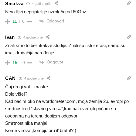
Smokva
4 godine prije
Nevidljivi neprijatelj je uzrok 5g od 60Ghz
Odgovori
11
0
Ivan
4 godine prije
Znali smo to bez ikakve studije. Znali su i stožeraši, samo su
imali drugačija naređenje.
Odgovori
15
0
CAN
4 godine prije
Čuj drugi val…maske…
Dole više!?
Kad bacim oko na wordometer.com, moja zemlja 2.u evropi po
smrtnosti od “slavnog virusa”,kad nazovem,ili pričam sa
osobama na terenu,dobijem odgovor:
Smrtnost nika manja!
Kome virovat,kompjutoru il’ bratu!?,)