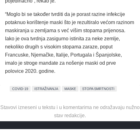
pojedinačno”, rekao je.
“Moglo bi se također tvrditi da je porast razine infekcije
potaknuo korištenje maski što je rezultiralo većom razinom
maskiranja u zemljama s već višim stopama prijenosa.
Iako je ova tvrdnja zasigurno istinita za neke zemlje,
nekoliko drugih s visokim stopama zaraze, poput
Francuske, Njemačke, Italije, Portugala i Španjolske,
imalo je stroge mandate za nošenje maski od prve
polovice 2020. godine.
COVID-19
ISTRAŽIVANJA
MASKE
STOPA SMRTNOSTI
Stavovi izneseni u tekstu i u komentarima ne odražavaju nužno
stav redakcije.