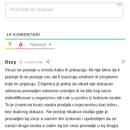
3000
19
KOMENTARI
Najstariji
Ozzy
4 godine prije
Virusi ne postoje u smislu kako ih prikazuju. Ali nije bitno da li
postoje ili ne postoje vec da li izazivaju sindrom ili simptome
koje im pripisuju. Cinjenica je jedna da nikad nije dokazan
odnosno pronadjen odnosno snimljen ili na bilo koji nacin
indentifikovan u organizmu niti cak u uzorku iz bolesne osobe.
To je zvanicna kvazi nauka prodala covjecanstvu kao istinu ,
bez ikakvog dokaza . Ne postoji nikakva studija gdje je
pronadjen taj virus a samim tim izolovan i upotrebljen da se
zarazi druga osoba a zatim taj isti virus pronadje u toj drugoj