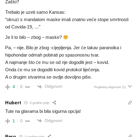
Zašto?
Trebalo je uzeti samo Kansas:
“okruzi s mandatom maske imali znatno veće stope smrtnosti
od Covida-19, …”
Je li to bilo – zbog – maske?
Pa, – nije. Bilo je zbog -cijepljenja. Jer će takav paranoika i
hipohondar odmah pobirati po spasonosnu tvar.
A najmanje što će mu se od nje dogoditi jest – kovid.
Onda će mu se dogoditi kovid protokol liječenja.
A o drugim stvarima se ovdje dovoljno piše.
Odgovori
4
0
Pogledaj odgovore
(1)
Hubert
4 godine prije
Tute na glavama bi bila sigurna opcija!
Odgovori
1
0
Pero
4 godine prije