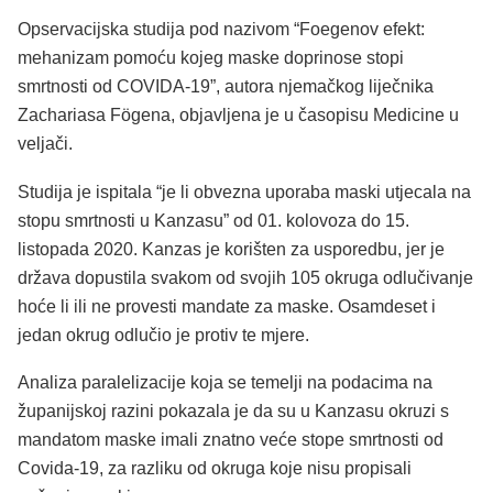
Opservacijska studija pod nazivom “Foegenov efekt:
mehanizam pomoću kojeg maske doprinose stopi
smrtnosti od COVIDA-19”, autora njemačkog liječnika
Zachariasa Fögena, objavljena je u časopisu Medicine u
veljači.
Studija je ispitala “je li obvezna uporaba maski utjecala na
stopu smrtnosti u Kanzasu” od 01. kolovoza do 15.
listopada 2020. Kanzas je korišten za usporedbu, jer je
država dopustila svakom od svojih 105 okruga odlučivanje
hoće li ili ne provesti mandate za maske. Osamdeset i
jedan okrug odlučio je protiv te mjere.
Analiza paralelizacije koja se temelji na podacima na
županijskoj razini pokazala je da su u Kanzasu okruzi s
mandatom maske imali znatno veće stope smrtnosti od
Covida-19, za razliku od okruga koje nisu propisali