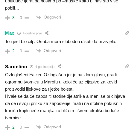
ubiuduce tjerat da nosimo po 4maske kako bi nas sto vise
pobili…
Odgovori
3
0
Max
4 godine prije
To i jest bio cilj . Osoba mora slobodno disati da bi živjela.
Odgovori
2
0
Sardelino
4 godine prije
Ozloglašeni Fajzer. Ozloglašen jer je na zlom glasu, gradi
ogromnu tvornicu u Marofu u kojoj će uz cijepivo za kovid
proizvoditi lijekove za rijetke bolesti.
Hvale se da će zaposliti stotine djelatnika a meni se pričinjava
da će i svoju priliku za zaposlenje imati i na stotine pokusnih
kunića kojih neće manjkati u bližem i širem okolišu buduće
tvornice.
Odgovori
2
0