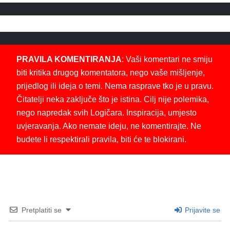
PRAVILA KOMENTIRANJA
: Vaši komentari ne smiju
biti kritika drugog komentatora, nego vaše mišljenje,
prijedlog ili ideja o temi. Nema rasprave tko je u pravu.
Čitatelji neka zaključe što je istina. Cilj nije polemika,
nego napredak svih Logičara. Inspiracija, umjesto
uvjeravanja. Ako nemate ideju, ne komentirajte. Ne
budete li respektirali pravila, biti će te blokirani.
Pretplatiti se
Prijavite se