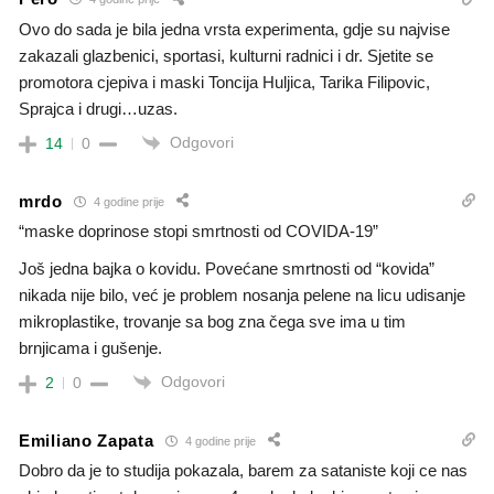
Ovo do sada je bila jedna vrsta experimenta, gdje su najvise
zakazali glazbenici, sportasi, kulturni radnici i dr. Sjetite se
promotora cjepiva i maski Toncija Huljica, Tarika Filipovic,
Sprajca i drugi…uzas.
Odgovori
14
0
mrdo
4 godine prije
“maske doprinose stopi smrtnosti od COVIDA-19”
Još jedna bajka o kovidu. Povećane smrtnosti od “kovida”
nikada nije bilo, već je problem nosanja pelene na licu udisanje
mikroplastike, trovanje sa bog zna čega sve ima u tim
brnjicama i gušenje.
Odgovori
2
0
Emiliano Zapata
4 godine prije
Dobro da je to studija pokazala, barem za sataniste koji ce nas