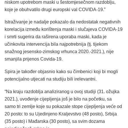
niskom upotrebom maski u šestomjesečnom razdoblju,
koje je obuhvatilo drugi europski val COVIDA-19.”
Istraživanje je nadalje pokazalo da nedostatak negativnih
korelacija između korištenja maski i slučajeva COVIDA-19
i smrti sugerira da raširena uporaba maski, kada je
učinkovita intervencija bila najpotrebnija (tj. tijekom
snažnog jesensko-zimskog vrhunca 2020.-2021.), nije
smanjila prijenos Covida-19.
Spira je također objasnio kako su čimbenici koji bi mogli
potencijalno utjecati na studiju bili irelevantni.
“Na kraju razdoblja analiziranog u ovoj studiji (31. ožujka
2021.), uvođenje cijepljenja još je bilo na početku, sa
samo tri zemlje koje su pokazale stope cijepljenja veće od
20 posto: to su Ujedinjeno Kraljevstvo (48 posto), Srbija
(35 posto) i Mađarska (30 posto), sa svim dozama