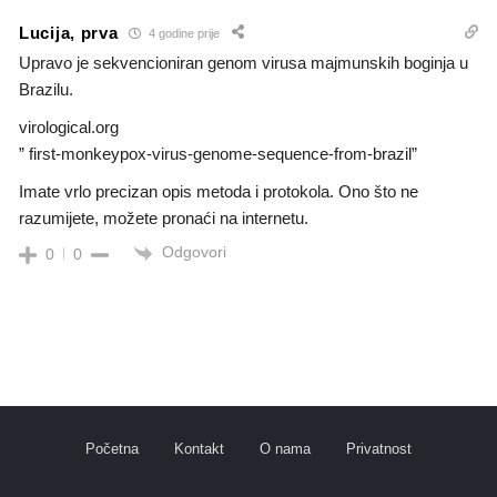
Lucija, prva
4 godine prije
Upravo je sekvencioniran genom virusa majmunskih boginja u
Brazilu.
virological.org
” first-monkeypox-virus-genome-sequence-from-brazil”
Imate vrlo precizan opis metoda i protokola. Ono što ne
razumijete, možete pronaći na internetu.
Odgovori
0
0
Početna
Kontakt
O nama
Privatnost