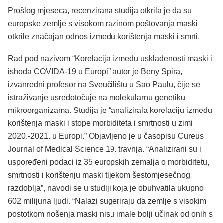
Prošlog mjeseca, recenzirana studija otkrila je da su
europske zemlje s visokom razinom poštovanja maski
otkrile značajan odnos između korištenja maski i smrti.
Rad pod nazivom “Korelacija između usklađenosti maski i
ishoda COVIDA-19 u Europi” autor je Beny Spira,
izvanredni profesor na Sveučilištu u Sao Paulu, čije se
istraživanje usredotočuje na molekularnu genetiku
mikroorganizama. Studija je “analizirala korelaciju između
korištenja maski i stope morbiditeta i smrtnosti u zimi
2020.-2021. u Europi.” Objavljeno je u časopisu Cureus
Journal of Medical Science 19. travnja. “Analizirani su i
uspoređeni podaci iz 35 europskih zemalja o morbiditetu,
smrtnosti i korištenju maski tijekom šestomjesečnog
razdoblja”, navodi se u studiji koja je obuhvatila ukupno
602 milijuna ljudi. “Nalazi sugeriraju da zemlje s visokim
postotkom nošenja maski nisu imale bolji učinak od onih s