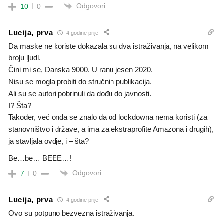
Odgovori
10
0
Lucija, prva
4 godine prije
Da maske ne koriste dokazala su dva istraživanja, na velikom
broju ljudi.
Čini mi se, Danska 9000. U ranu jesen 2020.
Nisu se mogla probiti do stručnih publikacija.
Ali su se autori pobrinuli da dođu do javnosti.
I? Šta?
Također, već onda se znalo da od lockdowna nema koristi (za
stanovništvo i države, a ima za ekstraprofite Amazona i drugih),
ja stavljala ovdje, i – šta?
Be…be… BEEE…!
Odgovori
7
0
Lucija, prva
4 godine prije
Ovo su potpuno bezvezna istraživanja.