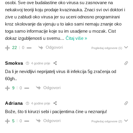
osobi. Sve ove budalastine oko virusa su zasnovane na
nekakvoj teoriji koju prodaje kvazinauka. Znaci svi ovi doktori i
zive u zabludi oko virusa jer su uceni odnosno programirani
kroz skolovanje da vjeruju u to iako sami nemaju znanje oko
toga samo informacije koje su im usadjene u mozak. Cist
dokaz izgubljenosti u svemu
…
Čitaj više »
Odgovori
22
0
Pogledaj odgovore
(1)
Smokva
4 godine prije
Da li je nevidljivi neprijatelj virus ili infekcija 5g zračenja od
60gh..
Odgovori
9
0
Adriana
4 godine prije
Bože, što ti kirurzi sebi i pacijentima čine u neznanju!
Odgovori
5
0
Pogledaj odgovore
(2)