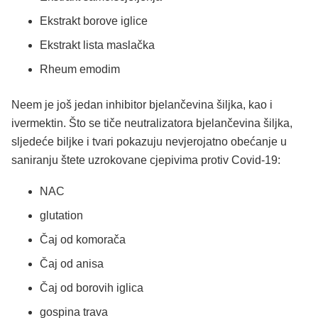
Ekstrakt borove iglice
Ekstrakt lista maslačka
Rheum emodim
Neem je još jedan inhibitor bjelančevina šiljka, kao i
ivermektin. Što se tiče neutralizatora bjelančevina šiljka,
sljedeće biljke i tvari pokazuju nevjerojatno obećanje u
saniranju štete uzrokovane cjepivima protiv Covid-19:
NAC
glutation
Čaj od komorača
Čaj od anisa
Čaj od borovih iglica
gospina trava