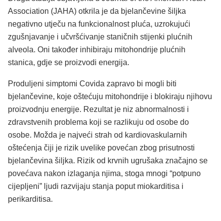
Association (JAHA) otkrila je da bjelančevine šiljka
negativno utječu na funkcionalnost pluća, uzrokujući
zgušnjavanje i učvršćivanje staničnih stijenki plućnih
alveola. Oni također inhibiraju mitohondrije plućnih
stanica, gdje se proizvodi energija.
Produljeni simptomi Covida zapravo bi mogli biti
bjelančevine, koje oštećuju mitohondrije i blokiraju njihovu
proizvodnju energije. Rezultat je niz abnormalnosti i
zdravstvenih problema koji se razlikuju od osobe do
osobe. Možda je najveći strah od kardiovaskularnih
oštećenja čiji je rizik uvelike povećan zbog prisutnosti
bjelančevina šiljka. Rizik od krvnih ugrušaka značajno se
povećava nakon izlaganja njima, stoga mnogi “potpuno
cijepljeni” ljudi razvijaju stanja poput miokarditisa i
perikarditisa.