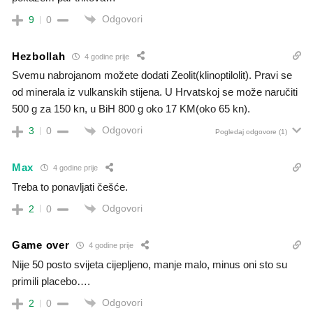
Odgovori
9
0
Hezbollah
4 godine prije
Svemu nabrojanom možete dodati Zeolit(klinoptilolit). Pravi se
od minerala iz vulkanskih stijena. U Hrvatskoj se može naručiti
500 g za 150 kn, u BiH 800 g oko 17 KM(oko 65 kn).
Odgovori
3
0
Pogledaj odgovore
(1)
Max
4 godine prije
Treba to ponavljati češće.
Odgovori
2
0
Game over
4 godine prije
Nije 50 posto svijeta cijepljeno, manje malo, minus oni sto su
primili placebo….
Odgovori
2
0