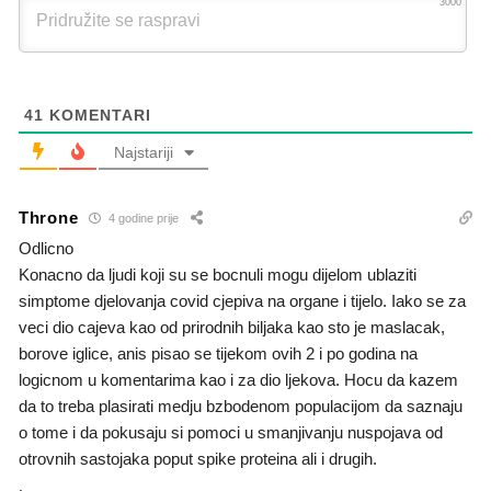
3000
41
KOMENTARI
Najstariji
Throne
4 godine prije
Odlicno
Konacno da ljudi koji su se bocnuli mogu dijelom ublaziti
simptome djelovanja covid cjepiva na organe i tijelo. Iako se za
veci dio cajeva kao od prirodnih biljaka kao sto je maslacak,
borove iglice, anis pisao se tijekom ovih 2 i po godina na
logicnom u komentarima kao i za dio ljekova. Hocu da kazem
da to treba plasirati medju bzbodenom populacijom da saznaju
o tome i da pokusaju si pomoci u smanjivanju nuspojava od
otrovnih sastojaka poput spike proteina ali i drugih.