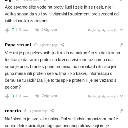
Ako stvarno elite vode rat protiv ljudi i zele ih se rjesit, nije li
velika sansa da su i svi ti vitamini i suplementi proizvedeni od
istih vlasnika zatrovani.
Odgovori
7
0
Pogledaj odgovore
(6)
Papa strumf
4 godine prije
Već mi je par pelcovanih ljudi reklo da nakon što su dali krv na
testiranje da su im proteini u krvi na visokim razinama i da
smanje unos hrane s puno proteina, no oni nikad niti nisu jeli
puno mesa niti protein šeika. Ima li ko kakvu informaciju o
čemu se tu radi? Da li je to taj spike protein ili je ne vezano s
pelcom?
Odgovori
3
0
Pogledaj odgovore
(4)
roberto
4 godine prije
Nažalost,to je sve jako upitno.Dal se ljudski organizam,može
uopće detoksicirati,od tog spasonosnog otrova,koji im je