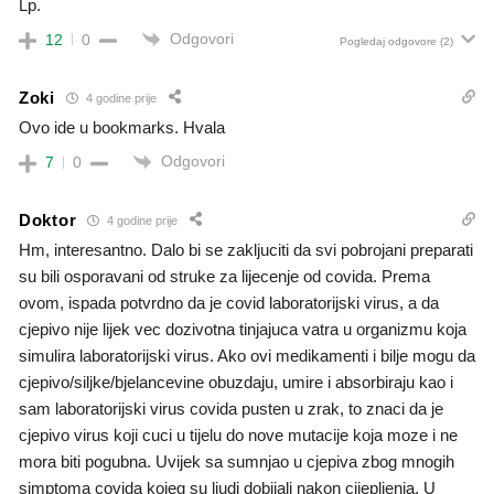
Lp.
Odgovori
12
0
Pogledaj odgovore
(2)
Zoki
4 godine prije
Ovo ide u bookmarks. Hvala
Odgovori
7
0
Doktor
4 godine prije
Hm, interesantno. Dalo bi se zakljuciti da svi pobrojani preparati
su bili osporavani od struke za lijecenje od covida. Prema
ovom, ispada potvrdno da je covid laboratorijski virus, a da
cjepivo nije lijek vec dozivotna tinjajuca vatra u organizmu koja
simulira laboratorijski virus. Ako ovi medikamenti i bilje mogu da
cjepivo/siljke/bjelancevine obuzdaju, umire i absorbiraju kao i
sam laboratorijski virus covida pusten u zrak, to znaci da je
cjepivo virus koji cuci u tijelu do nove mutacije koja moze i ne
mora biti pogubna. Uvijek sa sumnjao u cjepiva zbog mnogih
simptoma covida kojeg su ljudi dobijali nakon cijepljenja. U