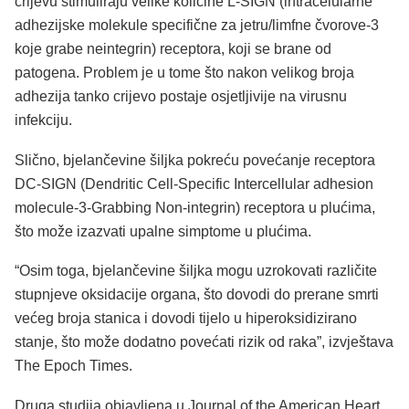
crijevu stimuliraju velike količine L-SIGN (intracelularne
adhezijske molekule specifične za jetru/limfne čvorove-3
koje grabe neintegrin) receptora, koji se brane od
patogena. Problem je u tome što nakon velikog broja
adhezija tanko crijevo postaje osjetljivije na virusnu
infekciju.
Slično, bjelančevine šiljka pokreću povećanje receptora
DC-SIGN (Dendritic Cell-Specific Intercellular adhesion
molecule-3-Grabbing Non-integrin) receptora u plućima,
što može izazvati upalne simptome u plućima.
“Osim toga, bjelančevine šiljka mogu uzrokovati različite
stupnjeve oksidacije organa, što dovodi do prerane smrti
većeg broja stanica i dovodi tijelo u hiperoksidizirano
stanje, što može dodatno povećati rizik od raka”, izvještava
The Epoch Times.
Druga studija objavljena u Journal of the American Heart