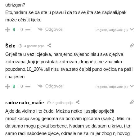
ubrizgan?
Eto,nadam se da ste u pravu i da to sve šta ste napisali,ipak
može očistit tijelo.
Odgovori
9
0
Pogledaj odgovore
(3)
Šele
4 godine prije
Griješite u vezi cjepiva, namjerno,svjesno nisu sva cjepiva
zatrovana ,koji je postotak zatrovan ,drugaćiji, ne zna niko
pouzdano,10_20% ,ali nisu sva,zato će biti puno ovćica na paši
i na jesen
Odgovori
8
0
Pogledaj odgovore
(4)
radoznalo_mače
4 godine prije
Ajde da vidimo i to čudo. Možda netko i uspije spriječit
modifikaciju svog genoma sa borovim iglicama (sark.). Mislim
da samo mogu pjevat borbene. Nadam se da sam u krivu, i to
samo radi nabodene djece, odrasle ne žalim jer zbog njihovog