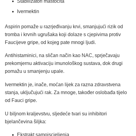
Stabilizatori mastocita
Ivermektin
Aspirin pomaže u razrjeđivanju krvi, smanjujući rizik od
tromba i krvnih ugrušaka koji dolaze s cjepivima protiv
Faucijeve gripe, od kojeg pate mnogi ljudi.
Antihistaminici, na sličan način kao NAC, sprječavaju
prekomjernu aktivaciju imunološkog sustava, dok drugi
pomažu u smanjenju upale.
Ivermektin je, inače, moćan lijek za razna zdravstvena
stanja, uključujući rak. Za mnoge, također oslobađa tijelo
od Fauci gripe.
U biljnom kraljevstvu, sljedeće tvari su inhibitori
bjelančevina šiljka:
Ekstrakt samoiscjeljenja