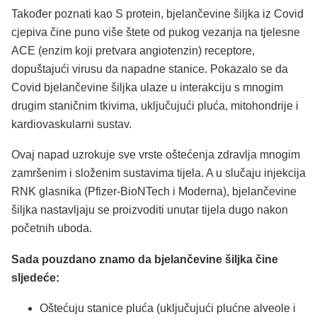
Također poznati kao S protein, bjelančevine šiljka iz Covid
cjepiva čine puno više štete od pukog vezanja na tjelesne
ACE (enzim koji pretvara angiotenzin) receptore,
dopuštajući virusu da napadne stanice. Pokazalo se da
Covid bjelančevine šiljka ulaze u interakciju s mnogim
drugim staničnim tkivima, uključujući pluća, mitohondrije i
kardiovaskularni sustav.
Ovaj napad uzrokuje sve vrste oštećenja zdravlja mnogim
zamršenim i složenim sustavima tijela. A u slučaju injekcija
RNK glasnika (Pfizer-BioNTech i Moderna), bjelančevine
šiljka nastavljaju se proizvoditi unutar tijela dugo nakon
početnih uboda.
Sada pouzdano znamo da bjelančevine šiljka čine
sljedeće:
Oštećuju stanice pluća (uključujući plućne alveole i