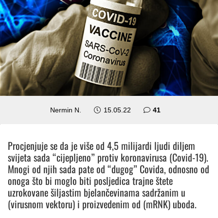
komentar
Nermin N.
15.05.22
41
Procjenjuje se da je više od 4,5 milijardi ljudi diljem
svijeta sada “cijepljeno” protiv koronavirusa (Covid-19).
Mnogi od njih sada pate od “dugog” Covida, odnosno od
onoga što bi moglo biti posljedica trajne štete
uzrokovane šiljastim bjelančevinama sadržanim u
(virusnom vektoru) i proizvedenim od (mRNK) uboda.