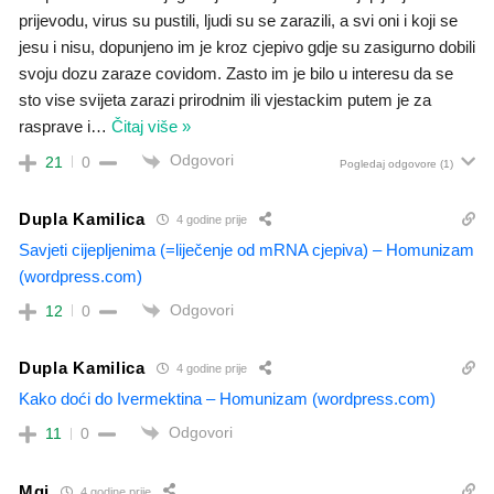
prijevodu, virus su pustili, ljudi su se zarazili, a svi oni i koji se
jesu i nisu, dopunjeno im je kroz cjepivo gdje su zasigurno dobili
svoju dozu zaraze covidom. Zasto im je bilo u interesu da se
sto vise svijeta zarazi prirodnim ili vjestackim putem je za
rasprave i
…
Čitaj više »
Odgovori
21
0
Pogledaj odgovore
(1)
Dupla Kamilica
4 godine prije
Savjeti cijepljenima (=liječenje od mRNA cjepiva) – Homunizam
(wordpress.com)
Odgovori
12
0
Dupla Kamilica
4 godine prije
Kako doći do Ivermektina – Homunizam (wordpress.com)
Odgovori
11
0
Mgi
4 godine prije