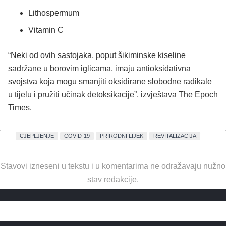
Lithospermum
Vitamin C
“Neki od ovih sastojaka, poput šikiminske kiseline
sadržane u borovim iglicama, imaju antioksidativna
svojstva koja mogu smanjiti oksidirane slobodne radikale
u tijelu i pružiti učinak detoksikacije”, izvještava The Epoch
Times.
CJEPLJENJE
COVID-19
PRIRODNI LIJEK
REVITALIZACIJA
Stavovi izneseni u tekstu i u komentarima ne odražavaju nužno
stav redakcije.