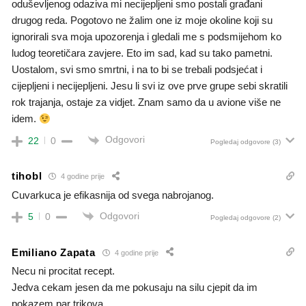
oduševljenog odaziva mi necijepljeni smo postali građani
drugog reda. Pogotovo ne žalim one iz moje okoline koji su
ignorirali sva moja upozorenja i gledali me s podsmijehom ko
ludog teoretičara zavjere. Eto im sad, kad su tako pametni.
Uostalom, svi smo smrtni, i na to bi se trebali podsjećat i
cijepljeni i necijepljeni. Jesu li svi iz ove prve grupe sebi skratili
rok trajanja, ostaje za vidjet. Znam samo da u avione više ne
idem.
Odgovori
22
0
Pogledaj odgovore
(3)
tihobl
4 godine prije
Cuvarkuca je efikasnija od svega nabrojanog.
Odgovori
5
0
Pogledaj odgovore
(2)
Emiliano Zapata
4 godine prije
Necu ni procitat recept.
Jedva cekam jesen da me pokusaju na silu cjepit da im
pokazem par trikova…