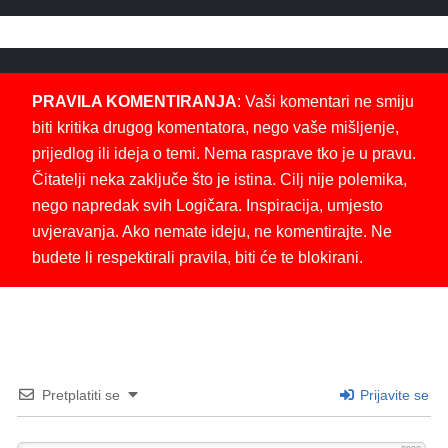
PRAVILA KOMENTIRANJA
: Vaši komentari ne smiju
biti kritika drugog komentatora, nego vaše mišljenje,
prijedlog ili ideja o temi. Nema rasprave tko je u pravu.
Čitatelji neka zaključe što je istina. Cilj nije polemika,
nego napredak svih Logičara. Inspiracija, umjesto
uvjeravanja. Ako nemate ideju, ne komentirajte. Ne
budete li respektirali pravila, biti će te blokirani.
Pretplatiti se
Prijavite se