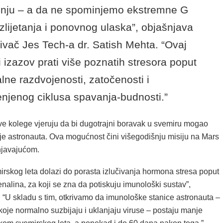
enju – a da ne spominjemo ekstremne G
uzlijetanja i ponovnog ulaska”, objašnjava
živač Jes Tech-a dr. Satish Mehta. “Ovaj
ki izazov prati više poznatih stresora poput
alne razdvojenosti, zatočenosti i
enjenog ciklusa spavanja-budnosti.”
ve kolege vjeruju da bi dugotrajni boravak u svemiru mogao
lje astronauta. Ova mogućnost čini višegodišnju misiju na Mars
injavajućom.
irskog leta dolazi do porasta izlučivanja hormona stresa poput
renalina, za koji se zna da potiskuju imunološki sustav”,
 “U skladu s tim, otkrivamo da imunološke stanice astronauta –
oje normalno suzbijaju i uklanjaju viruse – postaju manje