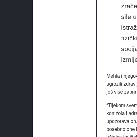
zrač
sile 
istra
fizič
socij
izmij
Mehta i njego
ugroziti zdrav
još više zabr
“Tijekom svem
kortizola i ad
upozorava on.
posebno one k