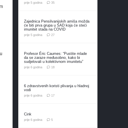
komentara
prije 5 godina
35
im
Zajednica Pensilvanijskih amiša možda
će biti prva grupa u SAD koja će steći
imunitet stada na COVID
komentara
prije 5 godina
27
ju
Profesor Éric Caumes: “Pustite mlade
da se zaraze međusobno, kako bi
sudjelovali u kolektivnom imunitetu”
komentara
prije 6 godina
18
6 zdravstvenih koristi plivanja u hladnoj
vodi
komentara
prije 6 godina
17
Cink
komentara
prije 6 godina
5