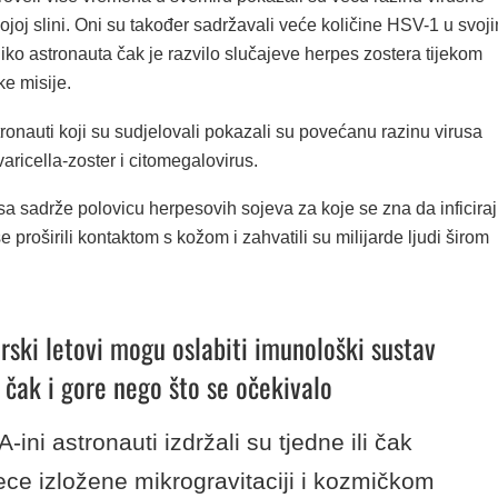
vojoj slini. Oni su također sadržavali veće količine HSV-1 u svoj
liko astronauta čak je razvilo slučajeve herpes zostera tijekom
e misije.
onauti koji su sudjelovali pokazali su povećanu razinu virusa
varicella-zoster i citomegalovirus.
usa sadrže polovicu herpesovih sojeva za koje se zna da inficira
e proširili kontaktom s kožom i zahvatili su milijarde ljudi širom
irski letovi mogu oslabiti imunološki sustav
 čak i gore nego što se očekivalo
-ini astronauti izdržali su tjedne ili čak
ce izložene mikrogravitaciji i kozmičkom