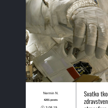
Svatko tko
Nermin N.
zdravstven
4201 posts
3.08.19