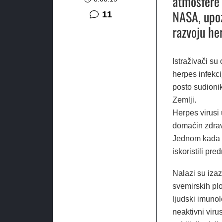
atmosfere 
NASA, upoz
komentara
11
razvoju he
Istraživači su 
herpes infekci
posto sudioni
Zemlji.
Herpes virusi 
domaćin zdrav
Jednom kada se
iskoristili pre
Nalazi su izaz
svemirskih plo
ljudski imunol
neaktivni viru