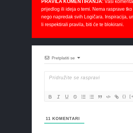
PRAVILA KOMENTIRANJA
: Vaši komenta
prijedlog ili ideja o temi. Nema rasprave tko 
nego napredak svih Logičara. Inspiracija, u
li respektirali pravila, biti će te blokirani.
Pretplatiti se
{}
[
11
KOMENTARI