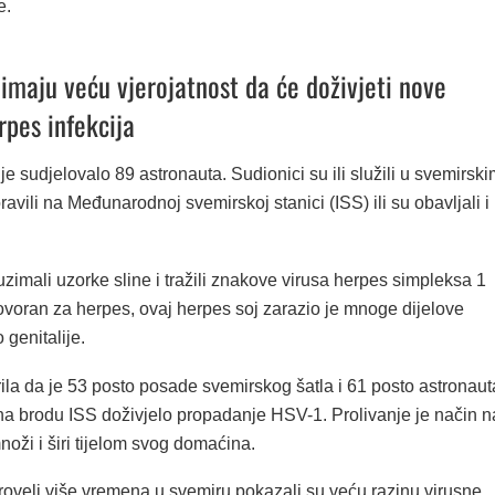
e.
 imaju veću vjerojatnost da će doživjeti nove
rpes infekcija
 je sudjelovalo 89 astronauta. Sudionici su ili služili u svemirsk
avili na Međunarodnoj svemirskoj stanici (ISS) ili su obavljali i
 uzimali uzorke sline i tražili znakove virusa herpes simpleksa 1
voran za herpes, ovaj herpes soj zarazio je mnoge dijelove
 genitalije.
rila da je 53 posto posade svemirskog šatla i 61 posto astronaut
i na brodu ISS doživjelo propadanje HSV-1. Prolivanje je način n
množi i širi tijelom svog domaćina.
proveli više vremena u svemiru pokazali su veću razinu virusne