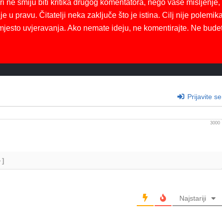
ri ne smiju biti kritika drugog komentatora, nego vaše mišljenje,
je u pravu. Čitatelji neka zaključe što je istina. Cilj nije polemika
mjesto uvjeravanja. Ako nemate ideju, ne komentirajte. Ne bude
Prijavite se
3000
+]
Najstariji