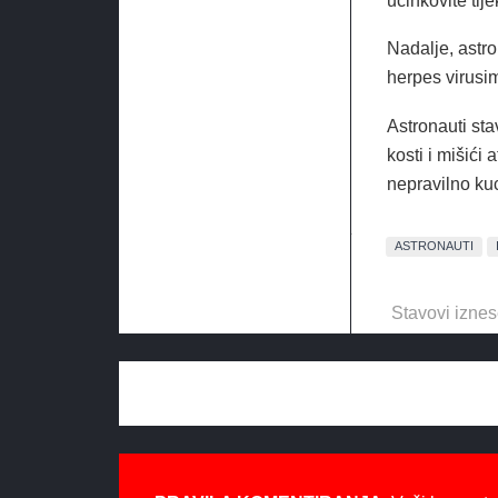
učinkovite ti
Nadalje, astro
herpes virusi
Astronauti sta
kosti i mišići 
nepravilno kuc
ASTRONAUTI
Stavovi iznes