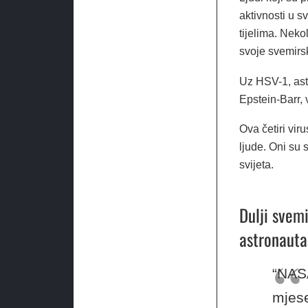
aktivnosti u s
tijelima. Neko
svoje svemirsk
Uz HSV-1, astr
Epstein-Barr, 
Ova četiri vir
ljude. Oni su s
svijeta.
Dulji svem
astronauta
“NASA
mjese