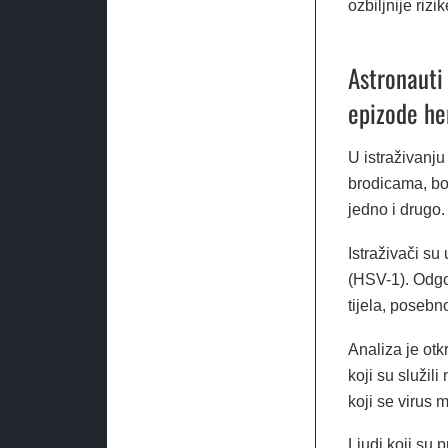
ozbiljnije rizik
Astronauti
epizode he
U istraživanju
brodicama, bor
jedno i drugo.
Istraživači su
(HSV-1). Odgo
tijela, posebno
Analiza je otk
koji su služil
koji se virus 
Ljudi koji su 