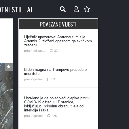
OTNI STIL
AI
POVEZANE VIJESTI
Liječnik upozorava: Astronauti misije
Artemis 2 izloženi opasnom galaktičkom
zračenju
komentara
prije 4 mjeseca
32
Biden reagira na Trumpovu presudu o
imunitetu
komentara
prije 2 godine
83
Utvrđeno je da pojačivači cjepiva protiv
COVID-19 oštećuju T stanice,
isključujući prirodnu obranu tijela od
infekcija i raka
komentara
prije 2 godine
225