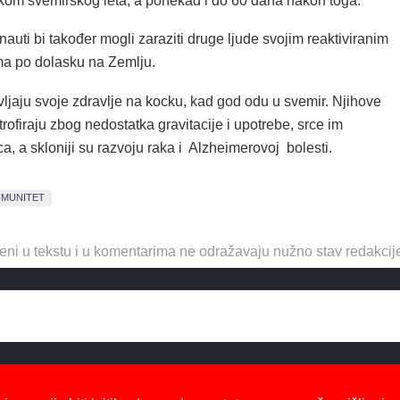
jekom svemirskog leta, a ponekad i do 60 dana nakon toga.”
nauti bi također mogli zaraziti druge ljude svojim reaktiviranim
ma po dolasku na Zemlju.
vljaju svoje zdravlje na kocku, kad god odu u svemir. Njihove
atrofiraju zbog nedostatka gravitacije i upotrebe, srce im
a, a skloniji su razvoju raka i Alzheimerovoj bolesti.
IMUNITET
eni u tekstu i u komentarima ne odražavaju nužno stav redakcij