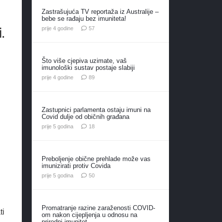
Zastrašujuća TV reportaža iz Australije –
bebe se rađaju bez imuniteta!
.
komentara
prije 4 godine
57
Što više cjepiva uzimate, vaš
imunološki sustav postaje slabiji
komentara
prije 4 godine
89
Zastupnici parlamenta ostaju imuni na
Covid dulje od običnih građana
komentara
prije 5 godina
18
Preboljenje obične prehlade može vas
imunizirati protiv Covida
komentara
prije 5 godina
50
Promatranje razine zaraženosti COVID-
ti
om nakon cijepljenja u odnosu na
prirodni imunitet