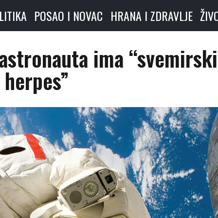
LITIKA
POSAO I NOVAC
HRANA I ZDRAVLJE
ŽIV
astronauta ima “svemirski
herpes”