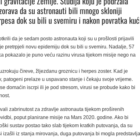
i gravitacije Zemlje. Studija koju je podržala
orava da su astronauti bili mnogo skloniji
rpesa dok su bili u svemiru i nakon povratka kući
otkrili da je sedam posto astronauta koji su u prošlosti prijavili
je pretrpjeli novu epidemiju dok su bili u svemiru. Nadalje, 57
ka pokazalo je puno veću razinu virusa tijekom misije nego na
uzrokuju čireve, žljezdanu groznicu i herpes zoster. Kad je
, patogeni prelaze u uspavano stanje i čekaju svoje vrijeme.
 domaćin iscrpi ili je pod stresom, virusi se probude kako bi
dnost.
vali zabrinutost za zdravlje astronauta tijekom proširenih
vidbi, poput planirane misije na Mars 2020. godine. Ako bi
oški sustav postao tako slab tijekom kratkih putovanja, da su
si izašli iz stanja mirovanja, duga putovanja bi mogla predstavlja