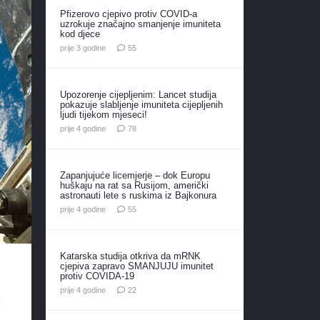
Pfizerovo cjepivo protiv COVID-a
uzrokuje značajno smanjenje imuniteta
kod djece
komentara
prije 3 godine
55
Upozorenje cijepljenim: Lancet studija
pokazuje slabljenje imuniteta cijepljenih
ljudi tijekom mjeseci!
komentara
prije 4 godine
78
Zapanjujuće licemjerje – dok Europu
huškaju na rat sa Rusijom, američki
astronauti lete s ruskima iz Bajkonura
komentara
prije 4 godine
55
Katarska studija otkriva da mRNK
cjepiva zapravo SMANJUJU imunitet
protiv COVIDA-19
komentara
prije 4 godine
22
u