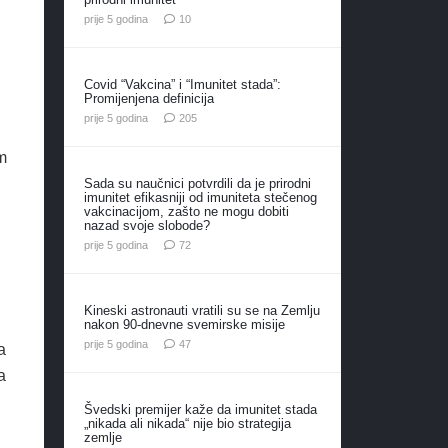
komentara
prije 5 godina
10
Covid “Vakcina” i “Imunitet stada”:
Promijenjena definicija
komentara
prije 5 godina
205
im
Sada su naučnici potvrdili da je prirodni
imunitet efikasniji od imuniteta stečenog
vakcinacijom, zašto ne mogu dobiti
nazad svoje slobode?
komentara
prije 5 godina
72
Kineski astronauti vratili su se na Zemlju
nakon 90-dnevne svemirske misije
komentara
prije 5 godina
47
a
a
Švedski premijer kaže da imunitet stada
„nikada ali nikada“ nije bio strategija
zemlje