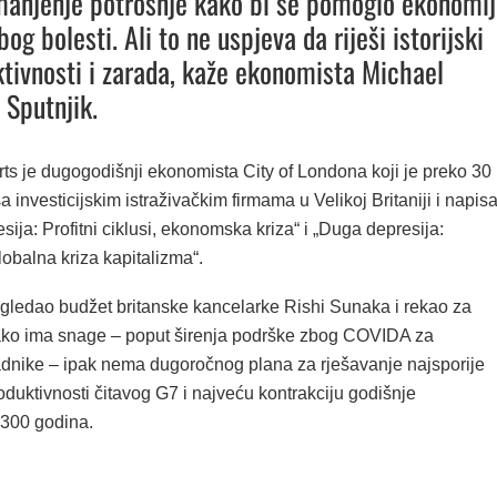
manjenje potrošnje kako bi se pomoglo ekonomij
bog bolesti. Ali to ne uspjeva da riješi istorijski
tivnosti i zarada, kaže ekonomista Michael
 Sputnjik.
ts je dugogodišnji ekonomista City of Londona koji je preko 30
a investicijskim istraživačkim firmama u Velikoj Britaniji i napis
esija: Profitni ciklusi, ekonomska kriza“ i „Duga depresija:
obalna kriza kapitalizma“.
egledao budžet britanske kancelarke Rishi Sunaka i rekao za
iako ima snage – poput širenja podrške zbog COVIDA za
adnike – ipak nema dugoročnog plana za rješavanje najsporije
oduktivnosti čitavog G7 i najveću kontrakciju godišnje
 300 godina.