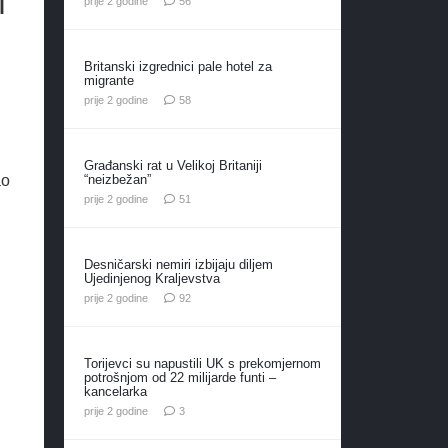
i
prije 2 godine
56
Britanski izgrednici pale hotel za
migrante
komentara
prije 2 godine
58
Građanski rat u Velikoj Britaniji
“neizbežan”
ao
komentar
prije 2 godine
51
Desničarski nemiri izbijaju diljem
Ujedinjenog Kraljevstva
komentara
prije 2 godine
92
Torijevci su napustili UK s prekomjernom
potrošnjom od 22 milijarde funti –
kancelarka
komentara
prije 2 godine
3