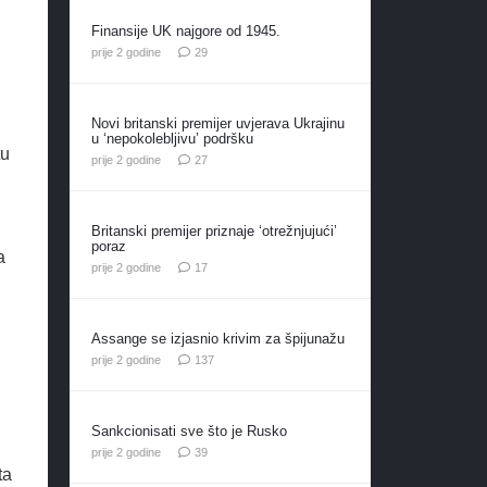
Finansije UK najgore od 1945.
komentara
prije 2 godine
29
Novi britanski premijer uvjerava Ukrajinu
u ‘nepokolebljivu’ podršku
tu
komentara
prije 2 godine
27
Britanski premijer priznaje ‘otrežnjujući’
poraz
a
komentara
prije 2 godine
17
Assange se izjasnio krivim za špijunažu
komentara
prije 2 godine
137
Sankcionisati sve što je Rusko
komentara
prije 2 godine
39
ta