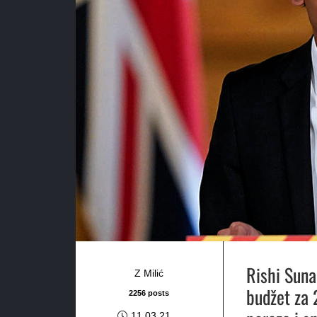
Rishi Sunak
Z Milić
budžet za 
2256 posts
11.03.21