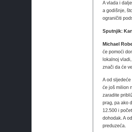
A vlada i dalj
a godišnje, š
ograničiti po
Sputnjik: Kan
Michael Robe
će pomoći dom
lokalnoj vladi
znači da će ve
A od sljedeće
će još milion 
zaradite prib
prag, pa ako d
12.500 i poče
dohodak. A od
preduzeća.