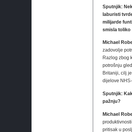
Sputnjik: Nek
laburisti tvr
milijarde fun
smisla toliko
Michael Robe
zadovolje potr
Razlog zbog k
potrošnju gle
Britaniji, cilj
dijelove NHS-
Sputnjik: Kak
pažnju?
Michael Robe
produktivnosti
pritisak u pos