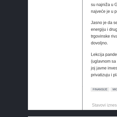
su najniža u 
najveće je u p
Jasno je da se
energiju i dru
trgovinske riv
dovoljno.
Lekcija pandem
(uglavnom sa s
joj javne inve
privatizuju i p
FINANSIJE
MI
Stavovi iznes