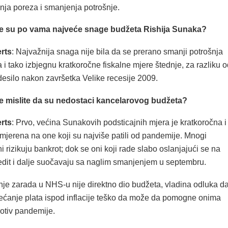
ja poreza i smanjenja potrošnje.
je su po vama najveće snage budžeta Rishija Sunaka?
rts
: Najvažnija snaga nije bila da se prerano smanji potrošnja
 tako izbjegnu kratkoročne fiskalne mjere štednje, za razliku o
desilo nakon završetka Velike recesije 2009.
je mislite da su nedostaci kancelarovog budžeta?
rts
: Prvo, većina Sunakovih podsticajnih mjera je kratkoročna i
mjerena na one koji su najviše patili od pandemije. Mnogi
rizikuju bankrot; dok se oni koji rade slabo oslanjajući se na
redit i dalje suočavaju sa naglim smanjenjem u septembru.
anje zarada u NHS-u nije direktno dio budžeta, vladina odluka d
ećanje plata ispod inflacije teško da može da pomogne onima
rotiv pandemije.