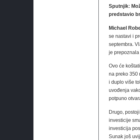
Sputnjik: Mož
predstavio br
Michael Robe
se nastavi i 
septembra. Vla
je prepoznala 
Ovo će koštat
na preko 350 m
i duplo više t
uvođenja vakci
potpuno otvar
Drugo, postoji
investicije s
investicija po
Sunak još uvij