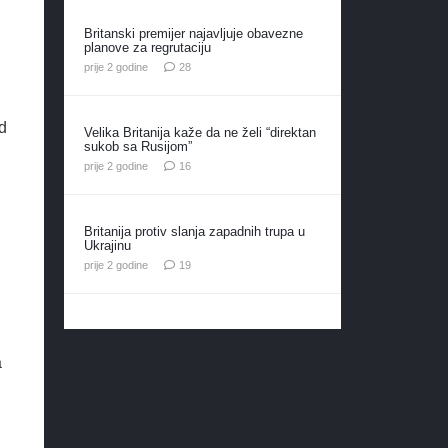
Britanski premijer najavljuje obavezne
planove za regrutaciju
komentara
prije 2 godine
28
d
Velika Britanija kaže da ne želi “direktan
sukob sa Rusijom”
komentara
prije 2 godine
16
Britanija protiv slanja zapadnih trupa u
Ukrajinu
komentara
prije 2 godine
19
a