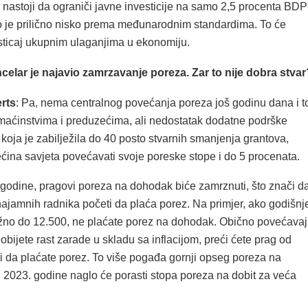
e nastoji da ograniči javne investicije na samo 2,5 procenta BDP
to je prilično nisko prema međunarodnim standardima. To će
dsticaj ukupnim ulaganjima u ekonomiju.
celar je najavio zamrzavanje poreza. Zar to nije dobra stvar
rts
: Pa, nema centralnog povećanja poreza još godinu dana i t
aćinstvima i preduzećima, ali nedostatak dodatne podrške
, koja je zabilježila do 40 posto stvarnih smanjenja grantova,
ćina savjeta povećavati svoje poreske stope i do 5 procenata.
 godine, pragovi poreza na dohodak biće zamrznuti, što znači d
najamnih radnika početi da plaća porez. Na primjer, ako godišnj
ližno do 12.500, ne plaćate porez na dohodak. Obično povećava
obijete rast zarade u skladu sa inflacijom, preći ćete prag od
ti da plaćate porez. To više pogađa gornji opseg poreza na
 2023. godine naglo će porasti stopa poreza na dobit za veća