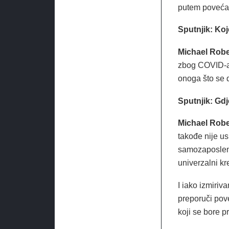
putem povećan
Sputnjik: Ko
Michael Robe
zbog COVID-a i
onoga što se 
Sputnjik: Gd
Michael Robe
takođe nije us
samozaposleni 
univerzalni k
I iako izmiriv
preporuči pov
koji se bore p