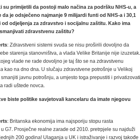
i su primijetili da postoji malo načina za podršku NHS-u, a
de da je odsječeno najmanje 9 milijardi funti od NHS-a i 30,1
ti od odjeljenja za zdravstvo i socijalnu zaštitu. Kako ima
 smanjivati zdravstvenu zaštitu?
rts
: Zdravstveni sistemi svuda se nisu proširili dovoljno da
ebe starenja stanovništva, a vlada Velike Britanije nije izuzetak
ojeg vlade ne rade dovoljno je taj što se na zdravstvenu
da kao na dno dna. U slučaju zdravstvene potrošnje u Velikoj
 je smanjiti javnu potrošnju, a umjesto toga prepustiti i privatizovat
a radi uštede novca.
ve biste politike savjetovali kancelaru da imate njegovu
rts
: Britanska ekonomija ima najsporiju stopu rasta
 u G7. Prosječne realne zarade od 2010. pretrpjele su najduži
ljednjih 200 godina! Ulaganja u UK i istraživanje i razvoj takođe