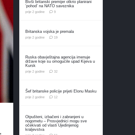
Bivši britanski premijer otkrio planirani
‘pohod’ na NATO saveznika
komentara
prije 2 godine
9
Britanska vojska je premala
komentara
prije 2 godine
19
Ruska obavještajna agencija imenuje
države koje su omogućile upad Kijeva u
Kursk
komentara
prije 2 godine
32
Šef britanske policije prijeti Elonu Masku
komentara
prije 2 godine
12
Otpušteni, izbačeni i zabranjeni u
nogometu – Prosvjednici mogu sve
očekivati od vlasti Ujedinjenog
kraljevstva
komentara