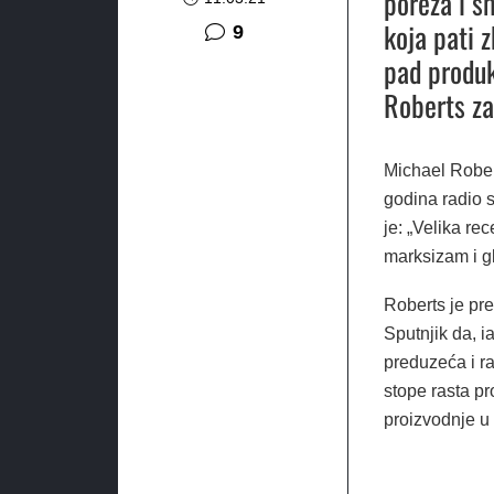
poreza i s
koja pati z
komentara
9
pad produk
Roberts za
Michael Rober
godina radio s
je: „Velika rec
marksizam i gl
Roberts je pr
Sputnjik da, 
preduzeća i r
stope rasta pr
proizvodnje u