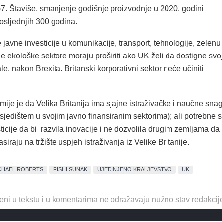
G7. Štaviše, smanjenje godišnje proizvodnje u 2020. godini
osljednjih 300 godina.
 javne investicije u komunikacije, transport, tehnologije, zelenu
ge ekološke sektore moraju proširiti ako UK želi da dostigne svo
ale, nakon Brexita. Britanski korporativni sektor neće učiniti
ije je da Velika Britanija ima sjajne istraživačke i naučne sna
jedištem u svojim javno finansiranim sektorima); ali potrebne 
sticije da bi razvila inovacije i ne dozvolila drugim zemljama da
lasiraju na tržište uspjeh istraživanja iz Velike Britanije.
CHAEL ROBERTS
RISHI SUNAK
UJEDINJENO KRALJEVSTVO
UK
eni u tekstu i u komentarima ne odražavaju nužno stav redakcij