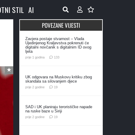
OTNI STIL
AI
POVEZANE VIJESTI
Zavjera postaje stvarnost – Vlada
Ujedinjenog Kraljevstva pokrenuti će
digitalni novčanik s digitalnim ID ovog
ljeta
komentara
prije 1 godina
133
UK odgovara na Muskovu kritiku zbog
skandala sa silovanjem djece
komentara
prije 2 godine
19
SAD i UK planiraju terorističke napade
na ruske baze u Siriji
komentara
prije 2 godine
19