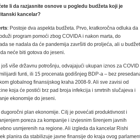
ete li da razjasnite osnove u pogledu budžeta koji je
itanski kancelar?
rts
: Postoje dva aspekta budžeta. Prvo, kratkoročna odluka da
produži program pomoći zbog COVIDA i nakon marta, do
da se nadala da će pandemija završiti do proljeća, ali u budže
da neće biti gotova do jeseni.
i još više državnu potrošnju, odvajajući ukupan iznos za COVID
ilijardi funti, ili 15 procenata godišnjeg BDP-a – bez presedan
okom globalnog finansijskog kraha 2008-9. Ali sve zavisi od
ne koja će postići brz pad broja infekcija i smrtnih slučajeva i
anje ekonomije do jeseni.
 dugoročni plan ekonomije. Cilj je povećati produktivnost i
manjenjem poreza za kompanije i izvjesnim širenjem javnih
sebno usmjerenih na regione. Ali izgleda da kancelar Rishi
ek planira da stabilizuje javne finansije do kraja ovog parlamen