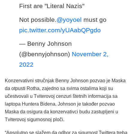
First are "Literal Nazis"
Not possible.
@yoyoel
must go
pic.twitter.com/yUAabQPgdo
— Benny Johnson
(@bennyjohnson)
November 2,
2022
Konzervativni stručnjak Benny Johnson pozvao je Maska
da otpusti Rotha, zajedno sa svima ostalima koji su
učestvovali u Tviterovoj cenzuri štetnih informacija sa
laptopa Huntera Bidena. Johnson je također pozvao
Maska da osigura da konzervativci budu zastupljeni u
Tviterovoj sigurnosnoj ploči.
“Apsolutno se slažem da odbor za sigurnost Twittera treba