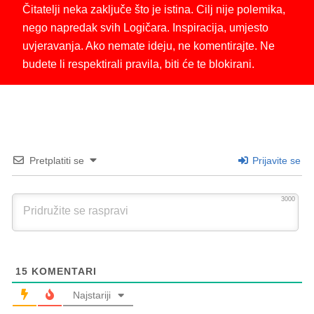
Čitatelji neka zaključe što je istina. Cilj nije polemika,
nego napredak svih Logičara. Inspiracija, umjesto
uvjeravanja. Ako nemate ideju, ne komentirajte. Ne
budete li respektirali pravila, biti će te blokirani.
Pretplatiti se
Prijavite se
3000
15
KOMENTARI
Najstariji