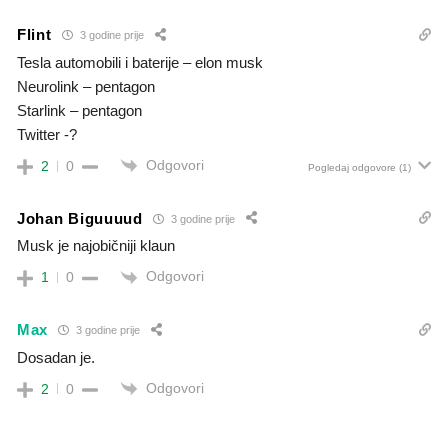
Flint
3 godine prije
Tesla automobili i baterije – elon musk
Neurolink – pentagon
Starlink – pentagon
Twitter -?
Odgovori
2
0
Pogledaj odgovore
(1)
Johan Biguuuud
3 godine prije
Musk je najobičniji klaun
Odgovori
1
0
Max
3 godine prije
Dosadan je.
Odgovori
2
0