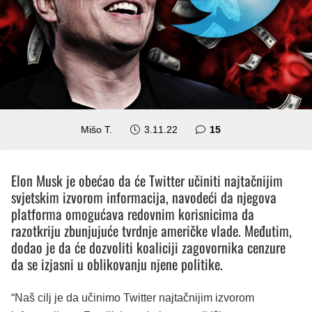
komentara
Mišo T.
3.11.22
15
Elon Musk je obećao da će Twitter učiniti najtačnijim
svjetskim izvorom informacija, navodeći da njegova
platforma omogućava redovnim korisnicima da
razotkriju zbunjujuće tvrdnje američke vlade.
Međutim,
dodao je da će dozvoliti koaliciji zagovornika cenzure
da se izjasni u oblikovanju njene politike.
“Naš cilj je da učinimo Twitter najtačnijim izvorom