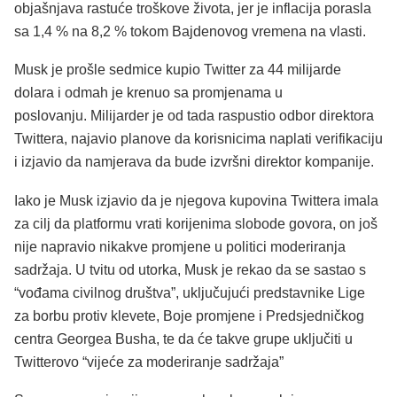
objašnjava rastuće troškove života, jer je inflacija porasla
sa 1,4 % na 8,2 % tokom Bajdenovog vremena na vlasti.
Musk je prošle sedmice kupio Twitter za 44 milijarde
dolara i odmah je krenuo sa promjenama u
poslovanju.
Milijarder je od tada raspustio odbor direktora
Twittera, najavio planove da
korisnicima naplati
verifikaciju
i izjavio da namjerava da bude izvršni direktor kompanije.
Iako je Musk izjavio da je njegova kupovina Twittera imala
za cilj da platformu vrati korijenima slobode govora, on još
nije napravio nikakve promjene u politici moderiranja
sadržaja. U tvitu od utorka, Musk je rekao da se sastao s
“vođama civilnog društva”, uključujući predstavnike Lige
za borbu protiv klevete, Boje promjene i Predsjedničkog
centra Georgea Busha, te da će takve grupe uključiti u
Twitterovo “vijeće za moderiranje sadržaja”