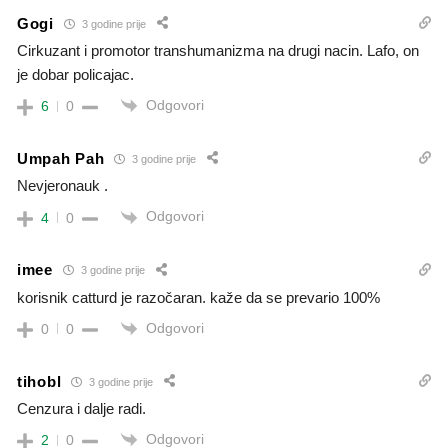
Gogi
3 godine prije
Cirkuzant i promotor transhumanizma na drugi nacin. Lafo, on
je dobar policajac.
Odgovori
6
0
Umpah Pah
3 godine prije
Nevjeronauk .
Odgovori
4
0
imee
3 godine prije
korisnik catturd je razočaran. kaže da se prevario 100%
Odgovori
0
0
tihobl
3 godine prije
Cenzura i dalje radi.
Odgovori
2
0