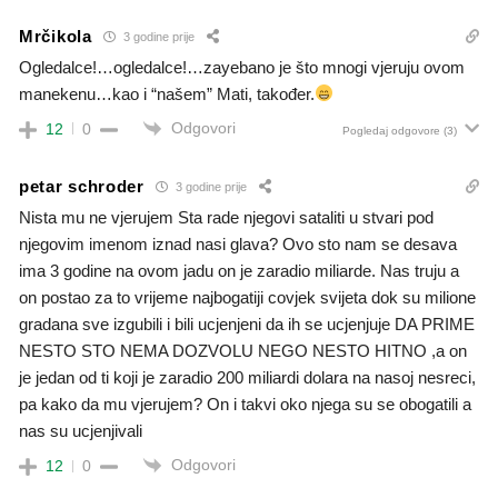
Mrčikola
3 godine prije
Ogledalce!…ogledalce!…zayebano je što mnogi vjeruju ovom
manekenu…kao i “našem” Mati, također.
Odgovori
12
0
Pogledaj odgovore
(3)
petar schroder
3 godine prije
Nista mu ne vjerujem Sta rade njegovi sataliti u stvari pod
njegovim imenom iznad nasi glava? Ovo sto nam se desava
ima 3 godine na ovom jadu on je zaradio miliarde. Nas truju a
on postao za to vrijeme najbogatiji covjek svijeta dok su milione
gradana sve izgubili i bili ucjenjeni da ih se ucjenjuje DA PRIME
NESTO STO NEMA DOZVOLU NEGO NESTO HITNO ,a on
je jedan od ti koji je zaradio 200 miliardi dolara na nasoj nesreci,
pa kako da mu vjerujem? On i takvi oko njega su se obogatili a
nas su ucjenjivali
Odgovori
12
0