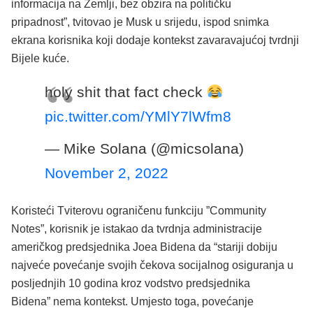
informacija na Zemlji, bez obzira na političku
pripadnost”,
tvitovao je Musk u srijedu, ispod snimka
ekrana korisnika koji dodaje kontekst zavaravajućoj tvrdnji
Bijele kuće.
holy shit that fact check
pic.twitter.com/YMlY7lWfm8
— Mike Solana (@micsolana)
November 2, 2022
Koristeći Tviterovu ograničenu funkciju ”Community
Notes”, korisnik je istakao da tvrdnja administracije
američkog predsjednika Joea Bidena da
“stariji dobiju
najveće povećanje svojih čekova socijalnog osiguranja u
posljednjih 10 godina kroz vodstvo predsjednika
Bidena”
nema kontekst.
Umjesto toga, povećanje