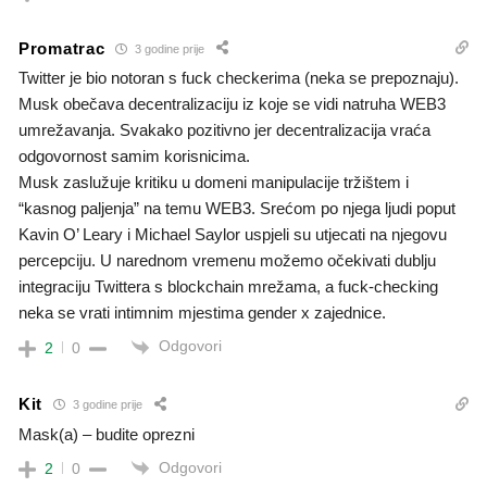
Promatrac
3 godine prije
Twitter je bio notoran s fuck checkerima (neka se prepoznaju).
Musk obečava decentralizaciju iz koje se vidi natruha WEB3
umrežavanja. Svakako pozitivno jer decentralizacija vraća
odgovornost samim korisnicima.
Musk zaslužuje kritiku u domeni manipulacije tržištem i
“kasnog paljenja” na temu WEB3. Srećom po njega ljudi poput
Kavin O’ Leary i Michael Saylor uspjeli su utjecati na njegovu
percepciju. U narednom vremenu možemo očekivati dublju
integraciju Twittera s blockchain mrežama, a fuck-checking
neka se vrati intimnim mjestima gender x zajednice.
Odgovori
2
0
Kit
3 godine prije
Mask(a) – budite oprezni
Odgovori
2
0