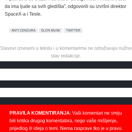
da ima ljude sa svih gledišta”, odgovorili su izvršni direktor
SpaceX-a i Tesle.
ANTI CENZURA
ELON MUSK
TWITTER
Stavovi izneseni u tekstu i u komentarima ne odražavaju nužno
stav redakcije.
PRAVILA KOMENTIRANJA
: Vaši komentari ne smiju
biti kritika drugog komentatora, nego vaše mišljenje,
prijedlog ili ideja o temi. Nema rasprave tko je u pravu.