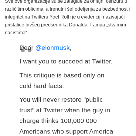
Sve ove organizacije su se zalagale za onlajn cenzuru u
različitim oblicima, a trenutni šef odeljenja za bezbednost i
integritet na Twitteru Yoel Roth je u evidenciji nazivajući
pristalice bivšeg predsednika Donalda Trampa „stvarnim
nacistima“.
Dear
@elonmusk
,
I want you to succeed at Twitter.
This critique is based only on
cold hard facts:
You will never restore "public
trust" at Twitter when the guy in
charge thinks 100,000,000
Americans who support America