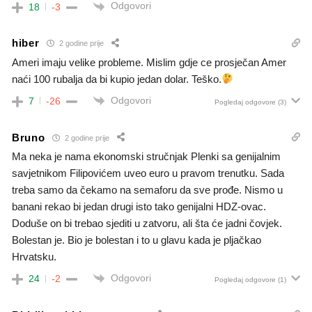
Odgovori
18
-3
hiber
2 godine prije
Ameri imaju velike probleme. Mislim gdje ce prosječan Amer
naći 100 rubalja da bi kupio jedan dolar. Teško.
Odgovori
7
-26
Pogledaj odgovore
(3)
Bruno
2 godine prije
Ma neka je nama ekonomski stručnjak Plenki sa genijalnim
savjetnikom Filipovićem uveo euro u pravom trenutku. Sada
treba samo da čekamo na semaforu da sve prođe. Nismo u
banani rekao bi jedan drugi isto tako genijalni HDZ-ovac.
Doduše on bi trebao sjediti u zatvoru, ali šta će jadni čovjek.
Bolestan je. Bio je bolestan i to u glavu kada je pljačkao
Hrvatsku.
Odgovori
24
-2
Pogledaj odgovore
(1)