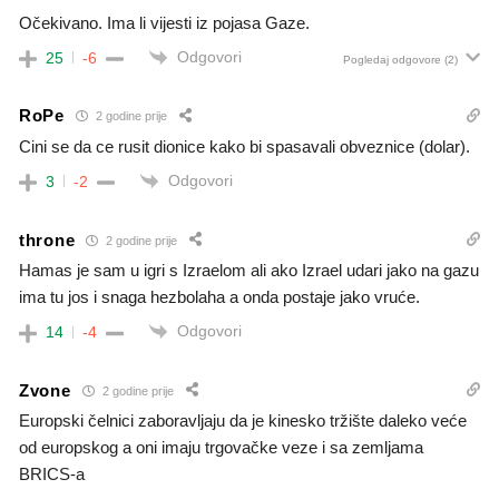
Očekivano. Ima li vijesti iz pojasa Gaze.
Odgovori
25
-6
Pogledaj odgovore
(2)
RoPe
2 godine prije
Cini se da ce rusit dionice kako bi spasavali obveznice (dolar).
Odgovori
3
-2
throne
2 godine prije
Hamas je sam u igri s Izraelom ali ako Izrael udari jako na gazu
ima tu jos i snaga hezbolaha a onda postaje jako vruće.
Odgovori
14
-4
Zvone
2 godine prije
Europski čelnici zaboravljaju da je kinesko tržište daleko veće
od europskog a oni imaju trgovačke veze i sa zemljama
BRICS-a