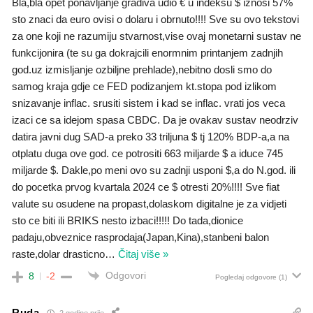
Bla,bla opet ponavljanje gradiva udio € u indeksu $ iznosi 57%
sto znaci da euro ovisi o dolaru i obrnuto!!!! Sve su ovo tekstovi
za one koji ne razumiju stvarnost,vise ovaj monetarni sustav ne
funkcijonira (te su ga dokrajcili enormnim printanjem zadnjih
god.uz izmisljanje ozbiljne prehlade),nebitno dosli smo do
samog kraja gdje ce FED podizanjem kt.stopa pod izlikom
snizavanje inflac. srusiti sistem i kad se inflac. vrati jos veca
izaci ce sa idejom spasa CBDC. Da je ovakav sustav neodrziv
datira javni dug SAD-a preko 33 triljuna $ tj 120% BDP-a,a na
otplatu duga ove god. ce potrositi 663 miljarde $ a iduce 745
miljarde $. Dakle,po meni ovo su zadnji usponi $,a do N.god. ili
do pocetka prvog kvartala 2024 ce $ otresti 20%!!!! Sve fiat
valute su osudene na propast,dolaskom digitalne je za vidjeti
sto ce biti ili BRIKS nesto izbaci!!!!! Do tada,dionice
padaju,obveznice rasprodaja(Japan,Kina),stanbeni balon
raste,dolar drasticno
…
Čitaj više »
Odgovori
8
-2
Pogledaj odgovore
(1)
Ruda
2 godine prije