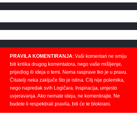
PRAVILA KOMENTIRANJA
: Vaši komentari ne smiju
biti kritika drugog komentatora, nego vaše mišljenje,
prijedlog ili ideja o temi. Nema rasprave tko je u pravu.
Čitatelji neka zaključe što je istina. Cilj nije polemika,
nego napredak svih Logičara. Inspiracija, umjesto
uvjeravanja. Ako nemate ideju, ne komentirajte. Ne
budete li respektirali pravila, biti će te blokirani.