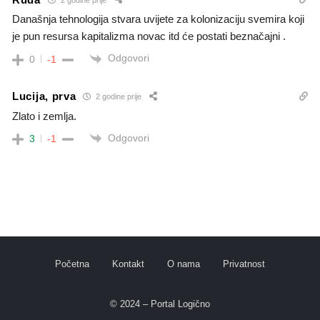
Današnja tehnologija stvara uvijete za kolonizaciju svemira koji
je pun resursa kapitalizma novac itd će postati beznačajni .
Odgovori
0
-1
Lucija, prva
2 godine prije
Zlato i zemlja.
Odgovori
3
-1
Početna
Kontakt
O nama
Privatnost
© 2024 – Portal Logično