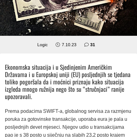
komentar
Logic
7.10.23
31
Ekonomska situacija i u Sjedinjenim Američkim
Državama i u Europskoj uniji (EU) posljednjih se tjedana
toliko pogoršala da i moćnici priznaju kako situacija
izgleda mnogo ružnija nego što su “stručnjaci” ranije
upozoravali.
Prema podacima SWIFT-a, globalnog servisa za razmjenu
poruka za gotovinske transakcije, uporaba eura je pala u
posljednjih devet mjeseci. Njegov udio u transakcijama
pao je s 38 posto u siječnju na slabih 23,2 posto krajem