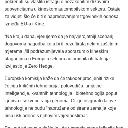
pokrenuli su vlastitu istragu o nezakonitim državnim
subvencijama u kineskom automobilskom sektoru. Ostaje
za vidjeti što će biti s napredovanjem trgovinskih odnosa
između EU-a i Kine.
“Na kraju dana, vjerujemo da je najvjerojatniji scenarij
dogovorna nagodba koja bi ili rezultirala nekim zaštitnim
mjerama i/ili podrazumijevala sporazum o kineskim
ulaganjima u Europi u sektoru automobila ili baterija”,
izvijestio je Zero Hedge.
Europska komisija kaže da će također procijeniti rizike
četiriju kritičnih tehnologija: poluvodiča, umjetne
inteligencije, kvantnih tehnologija i biotehnologija poput
cjepiva i sekvenciranja genoma. Cilj je osigurati da ove
tehnologije ne budu “naoružane od strane zemalja koje
nisu usklađene s njihovim vrijednostima”.