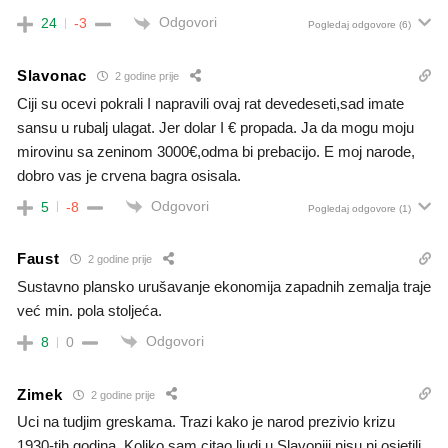
Odgovori
24
-3
Pogledaj odgovore
(6)
Slavonac
2 godine prije
Ciji su ocevi pokrali I napravili ovaj rat devedeseti,sad imate
sansu u rubalj ulagat. Jer dolar I € propada. Ja da mogu moju
mirovinu sa zeninom 3000€,odma bi prebacijo. E moj narode,
dobro vas je crvena bagra osisala.
Odgovori
5
-8
Pogledaj odgovore
(1)
Faust
2 godine prije
Sustavno plansko urušavanje ekonomija zapadnih zemalja traje
već min. pola stoljeća.
Odgovori
8
0
Zimek
2 godine prije
Uci na tudjim greskama. Trazi kako je narod prezivio krizu
1930-tih godina. Koliko sam citao ljudi u Slavoniji nisu ni osjetili