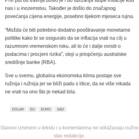
Prvi put od travnja došlo je i do ubrzanja stope inflacije kod
nas i u inozemstvu. Također je došlo do značajnog
povećanja cijena energije, posebno tijekom mjeseca rujna.
“Možda će biti potrebno dodatno pooštravanje monetarne
politike kako bi se osiguralo da se inflacija vrati na cilj u
razumnom vremenskom roku, ali to će i dalje ovisiti o
podacima i procjeni rizika”, stoji u priopćenju australske
središnje banke (RBA).
Sve u svemu, globalna ekonomska klima postaje sve
ružnija i ružnija jer se bliži padu s litice, da se više nikada
ne vrati na ono što je nekad bila.
DOLAR
EU
EURO
SAD
Stavovi izneseni u tekstu i u komentarima ne odražavaju nužno
stav redakcije.