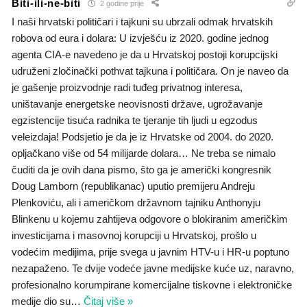
Biti-ili-ne-biti
2 godine prije
I naši hrvatski političari i tajkuni su ubrzali odmak hrvatskih
robova od eura i dolara: U izvješću iz 2020. godine jednog
agenta CIA-e navedeno je da u Hrvatskoj postoji korupcijski
udruženi zločinački pothvat tajkuna i političara. On je naveo da
je gašenje proizvodnje radi tuđeg privatnog interesa,
uništavanje energetske neovisnosti države, ugrožavanje
egzistencije tisuća radnika te tjeranje tih ljudi u egzodus
veleizdaja! Podsjetio je da je iz Hrvatske od 2004. do 2020.
opljačkano više od 54 milijarde dolara… Ne treba se nimalo
čuditi da je ovih dana pismo, što ga je američki kongresnik
Doug Lamborn (republikanac) uputio premijeru Andreju
Plenkoviću, ali i američkom državnom tajniku Anthonyju
Blinkenu u kojemu zahtijeva odgovore o blokiranim američkim
investicijama i masovnoj korupciji u Hrvatskoj, prošlo u
vodećim medijima, prije svega u javnim HTV-u i HR-u poptuno
nezapaženo. Te dvije vodeće javne medijske kuće uz, naravno,
profesionalno korumpirane komercijalne tiskovne i elektroničke
medije dio su
…
Čitaj više »