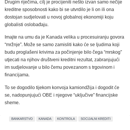
Drugim riječima, cilj je procijeniti nešto izvan samo nečije
kreditne sposobnosti kako bi se utvrdilo je li on ili ona
dostojan sudjelovati u novoj globalnoj ekonomiji koju
globalisti oslobađaju.
Imajte na umu da je Kanada velika u procesuiranju govora
“mržnje”. Može se samo zamisliti kako će se ljudima koji
budu proglašeni krivima za počinjenje bilo čega “mrskog”
utjecati na njihov društveni kreditni rezultat, zabranjujući
im sudjelovanje u bilo čemu povezanom s trgovinom i
financijama.
To se dogodilo tijekom konvoja kamiondžija i dogodit će
se, nadopunjujući OBE i njegove “uključive” financijske
sheme.
BANKARSTVO
KANADA
KONTROLA
SOCIJALNI KREDITI