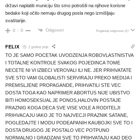
državi naplatiti municiju što smo potrošili na njihove korisne
bedake koji očito nemaju drugog posla nego izmišljaju
svaštarije.
Odgovori
0
0
Pogledaj odgovore
(1)
FELIX
2 godine prije
TO JE SAMO POCETAK UVODZENJA ROBOVLASTNISTVA
I TOTALNE KONTROLE SVAKOG POJEDINCA TOME
NECETE NI VI IZBECI VEROVALI ILI NE. JER PRIHVATATE
SVE STO VAM GLOBALISTI SERVIRAJU PREKO MEDIJA I
PREMISLJENE PROPAGANDE, PRIHVATILI STE VEC
DOSTA TOGA KAO NAPRIMER ABORTUS NIJE UBISTVO
BITI HOMOSEKSUAL JE PONOS,HALOVIN POSTAJE
PRAZNIG KOGA DECA SVE VISE VOLE A RODITELJI
PRIHVACAJU IAKO JE TO NAJVECJI PRAZNIK SATANE,
POGLEDAJTE I MODU PODEAPANIH KAUBOJKI SVE TO I
DOSTA DRUGOG JE POSTALO VEC POTPUNO
NORMALNO I GRADZANI SVE TO PRIHVATAJU KAO DEO