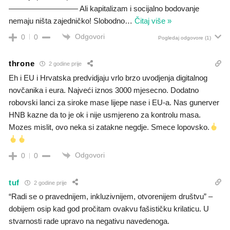
————————— Ali kapitalizam i socijalno bodovanje
nemaju ništa zajedničko! Slobodno
…
Čitaj više »
Odgovori
0
0
Pogledaj odgovore
(1)
throne
2 godine prije
Eh i EU i Hrvatska predvidjaju vrlo brzo uvodjenja digitalnog
novčanika i eura. Najveći iznos 3000 mjesecno. Dodatno
robovski lanci za siroke mase lijepe nase i EU-a. Nas gunerver
HNB kazne da to je ok i nije usmjereno za kontrolu masa.
Mozes mislit, ovo neka si zatakne negdje. Smece lopovsko.
Odgovori
0
0
tuf
2 godine prije
“Radi se o pravednijem, inkluzivnijem, otvorenijem društvu” –
dobijem osip kad god pročitam ovakvu fašističku krilaticu. U
stvarnosti rade upravo na negativu navedenoga.