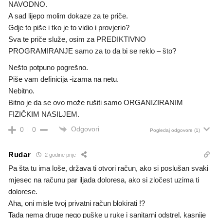
NAVODNO.
A sad lijepo molim dokaze za te priče.
Gdje to piše i tko je to vidio i provjerio?
Sva te priče služe, osim za PREDIKTIVNO
PROGRAMIRANJE samo za to da bi se reklo – što?
Nešto potpuno pogrešno.
Piše vam definicija -izama na netu.
Nebitno.
Bitno je da se ovo može rušiti samo ORGANIZIRANIM
FIZIČKIM NASILJEM.
Odgovori
0
0
Pogledaj odgovore
(1)
Rudar
2 godine prije
Pa šta tu ima loše, država ti otvori račun, ako si poslušan svaki
mjesec na računu par iljada doloresa, ako si zločest uzima ti
dolorese.
Aha, oni misle tvoj privatni račun blokirati !?
Tada nema druge nego puške u ruke i sanitarni odstrel, kasnije