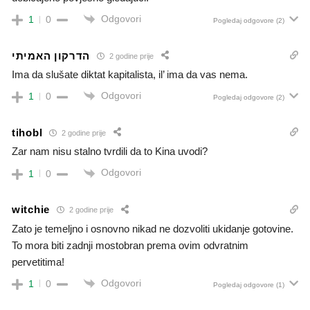
Odgovori
1
0
Pogledaj odgovore
(2)
הדרקון האמיתי
2 godine prije
Ima da slušate diktat kapitalista, il’ ima da vas nema.
Odgovori
1
0
Pogledaj odgovore
(2)
tihobl
2 godine prije
Zar nam nisu stalno tvrdili da to Kina uvodi?
Odgovori
1
0
witchie
2 godine prije
Zato je temeljno i osnovno nikad ne dozvoliti ukidanje gotovine.
To mora biti zadnji mostobran prema ovim odvratnim
pervetitima!
Odgovori
1
0
Pogledaj odgovore
(1)