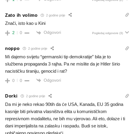
Zato ih volimo
2 godine prije
Znači, isto kao u Kini
Odgovori
2
0
Pogledaj odgovore
(3)
noppo
2 godine prije
Mi dajemo svijetu “germanski tip demokratije” bila je to
službena propaganda 3 rajha. Pa ne mislite da je Hitler širio
nacističku tiraniju, genocid i rat?
Odgovori
0
0
Dorki
2 godine prije
Da mi je neko rekao 90tih da će USA, Kanada, EU 35 godina
kasnije biti privatna vlasništva elita u komunističkom
represivnom modalitetu, ne bih mu vjerovao. Ali eto, dolaze i ti
dani imperijalista na zalasku i raspadu. Budi se istok,
uobičajeno povjesno gledajući.