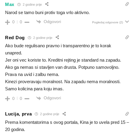
Max
2 godine prije
Narod se tamo buni protiv toga vrlo aktivno.
Odgovori
0
0
Pogledaj odgovore
(2)
Red Dog
2 godine prije
Ako bude regulisano pravno i transparentno je to korak
unapred.
Jer oni vec koriste to. Kreditni rejting je standard na zapadu.
Ako ga nemas si stavljen van drusta. Potpuno samovoljno.
Prava na uvid i zalbu nema.
Kinezi proveravaju moralnost. Na zapadu nema moralnosti.
Samo kolicina para koju imas.
Odgovori
0
0
Lucija, prva
2 godine prije
Prema komentatorima s ovog portala, Kina je to uvela pred 15 –
20 godina.