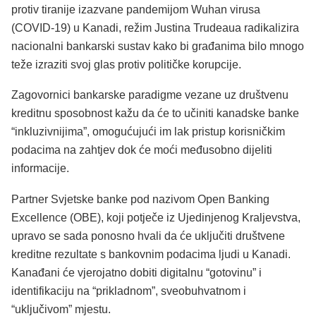
protiv tiranije izazvane pandemijom Wuhan virusa
(COVID-19) u Kanadi, režim Justina Trudeaua radikalizira
nacionalni bankarski sustav kako bi građanima bilo mnogo
teže izraziti svoj glas protiv političke korupcije.
Zagovornici bankarske paradigme vezane uz društvenu
kreditnu sposobnost kažu da će to učiniti kanadske banke
“inkluzivnijima”, omogućujući im lak pristup korisničkim
podacima na zahtjev dok će moći međusobno dijeliti
informacije.
Partner Svjetske banke pod nazivom Open Banking
Excellence (OBE), koji potječe iz Ujedinjenog Kraljevstva,
upravo se sada ponosno hvali da će uključiti društvene
kreditne rezultate s bankovnim podacima ljudi u Kanadi.
Kanađani će vjerojatno dobiti digitalnu “gotovinu” i
identifikaciju na “prikladnom”, sveobuhvatnom i
“uključivom” mjestu.