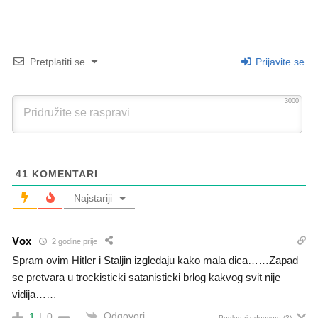
Pretplatiti se
Prijavite se
3000
41
KOMENTARI
Najstariji
Vox
2 godine prije
Spram ovim Hitler i Staljin izgledaju kako mala dica……Zapad
se pretvara u trockisticki satanisticki brlog kakvog svit nije
vidija……
Odgovori
1
0
Pogledaj odgovore
(2)