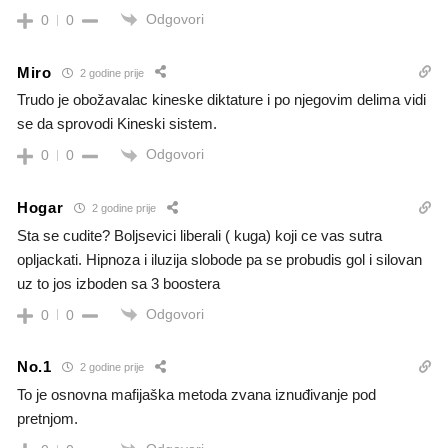
Odgovori
0
0
Miro
2 godine prije
Trudo je obožavalac kineske diktature i po njegovim delima vidi
se da sprovodi Kineski sistem.
Odgovori
0
0
Hogar
2 godine prije
Sta se cudite? Boljsevici liberali ( kuga) koji ce vas sutra
opljackati. Hipnoza i iluzija slobode pa se probudis gol i silovan
uz to jos izboden sa 3 boostera
Odgovori
0
0
No.1
2 godine prije
To je osnovna mafijaška metoda zvana iznuđivanje pod
pretnjom.