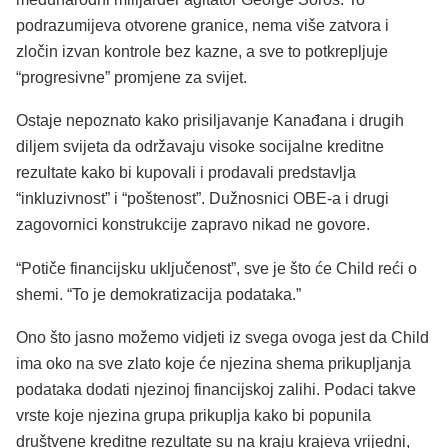
podrazumijeva otvorene granice, nema više zatvora i
zločin izvan kontrole bez kazne, a sve to potkrepljuje
“progresivne” promjene za svijet.
Ostaje nepoznato kako prisiljavanje Kanađana i drugih
diljem svijeta da održavaju visoke socijalne kreditne
rezultate kako bi kupovali i prodavali predstavlja
“inkluzivnost” i “poštenost”. Dužnosnici OBE-a i drugi
zagovornici konstrukcije zapravo nikad ne govore.
“Potiče financijsku uključenost”, sve je što će Child reći o
shemi. “To je demokratizacija podataka.”
Ono što jasno možemo vidjeti iz svega ovoga jest da Child
ima oko na sve zlato koje će njezina shema prikupljanja
podataka dodati njezinoj financijskoj zalihi. Podaci takve
vrste koje njezina grupa prikuplja kako bi popunila
društvene kreditne rezultate su na kraju krajeva vrijedni,