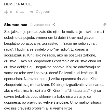
DEMOKRACIJE,
Odgovori
0
0
Shumadinac
2 godine prije
Socijalizam je propao zato što nije bilo motivacije – svi su imali
doboljno da pojedu, vremenom bi dobili i krov nad glavom,
besplatno obrazovanje, zdravstvo… “radio ne radio svira ti
radio”. I ljudima se svidelo ono “ne radio”. E, danas u
socijalizmu (u Kini) ako ne radiš, ako ne poštuješ zakone,
društvo… ako nisi odgovoran i koristan član društva onda od
društva dobiješ q… negativne bodove. Koji se odražavaju ne
samo na tebe već i na tvoju decu! Pa izvoli budi lenčuga ili
oportunista. Naravno, postoji velika opasnost da vlast Kine
zloupotrebi ovaj mehanizam. Džaba je izgrađivati svest naroda
ako u vlasti ima truleži a u KP Kine ima “dinosaurusa” koji su
davno trebali da budu sklonjeni a kako nisu u stanju da
doprinesu, po pravilu su velike štetočine. U normalnoj situaciji
ovo nije preveliki problem ali u vreme krize…