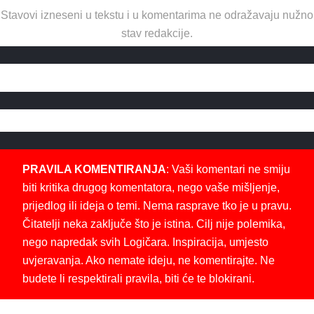
Stavovi izneseni u tekstu i u komentarima ne odražavaju nužno
stav redakcije.
PRAVILA KOMENTIRANJA
: Vaši komentari ne smiju
biti kritika drugog komentatora, nego vaše mišljenje,
prijedlog ili ideja o temi. Nema rasprave tko je u pravu.
Čitatelji neka zaključe što je istina. Cilj nije polemika,
nego napredak svih Logičara. Inspiracija, umjesto
uvjeravanja. Ako nemate ideju, ne komentirajte. Ne
budete li respektirali pravila, biti će te blokirani.