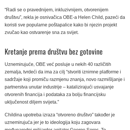
“Radi se o pravednijem, inkluzivnijem, otvorenijem
društvu”, rekla je osnivačica OBE-a Helen Child, pazeći da
koristi sve popularne poštapalice kako bi njezin projekt
zvučao kao ostvarenje sna za svijet.
Kretanje prema društvu bez gotovine
Uznemirujuće, OBE već posluje u nekih 40 različitih
zemalja, tvrdeći da ima za cilj “stvoriti iznimne platforme i
sadržaje koji promiču razmjenu znanja, novo razmišljanje i
partnerstva unutar industrije – katalizirajući usvajanje
otvorenih financija i podataka za bolju financijsku
uključenost diljem svijeta.”
Childina upotreba izraza “otvoreno društvo” također je
uznemirujuća jer je to ideologija koju zagovara
međunarodni milijarder agitator George Soros. To