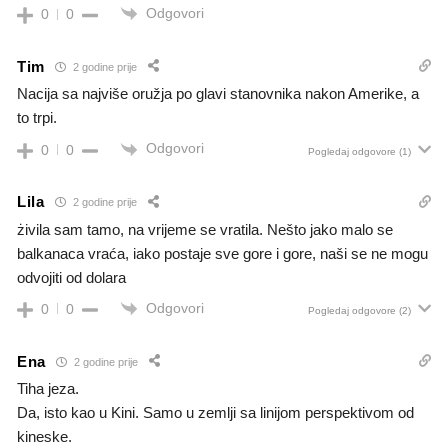
Odgovori
0
0
Tim
2 godine prije
Nacija sa najviše oružja po glavi stanovnika nakon Amerike, a
to trpi.
Odgovori
0
0
Pogledaj odgovore
(1)
Lila
2 godine prije
żivila sam tamo, na vrijeme se vratila. Nešto jako malo se
balkanaca vraća, iako postaje sve gore i gore, naši se ne mogu
odvojiti od dolara
Odgovori
0
0
Pogledaj odgovore
(2)
Ena
2 godine prije
Tiha jeza.
Da, isto kao u Kini. Samo u zemlji sa linijom perspektivom od
kineske.