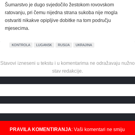
Šumarstvo je dugo svjedočilo žestokom rovovskom
ratovanju, pri čemu nijedna strana sukoba nije mogla
ostvariti nikakve opipljive dobitke na tom području
mjesecima.
KONTROLA
LUGANSK
RUSIJA
UKRAJINA
Stavovi izneseni u tekstu i u komentarima ne odražavaju nužno
stav redakcije.
PRAVILA KOMENTIRANJA
: Vaši komentari ne smiju