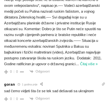
ovom veleposlanstvu“, napisao je.—- Vodeći azerbajdžanski
mediji počeli su Putina nazivati ruskim fašistom, a vojnog
diktatora Zelenskog hvaliti.—- Svi događaji koje su u
Azerbajdžanu planirale državne i privatne institucije Rusije
otkazani su. Komentar: Dobro je što se Putin neće spustiti na
razinu svojih cijenjenih partnera iz bratske republike i neće
otkazati koncerte azerbajdžanskih zvijezda.—— Situacija u
međuvremenu eskalira: novinari Sputnika u Bakuu su
bajbukirani i fizički maltretirani (video), Azerbajdžan najavljuje
postupno zatvaranje škola na ruskom jeziku. Dodatak: 2011.
Godine ratificiran je ugovor o državnoj granici
…
Čitaj više »
Odgovori
0
0
goran
1 godina prije
sad čemo vidjeti šta če se tek sad dešavati sa ukrajinom
Odgovori
0
0