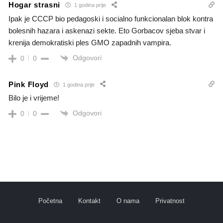
Hogar strasni
1 godina prije
Ipak je CCCP bio pedagoski i socialno funkcionalan blok kontra
bolesnih hazara i askenazi sekte. Eto Gorbacov sjeba stvar i
krenija demokratiski ples GMO zapadnih vampira.
Odgovori
0
0
Pink Floyd
1 godina prije
Bilo je i vrijeme!
Odgovori
0
0
Početna
Kontakt
O nama
Privatnost