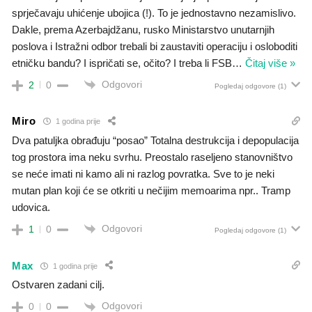
sprječavaju uhićenje ubojica (!). To je jednostavno nezamislivo.
Dakle, prema Azerbajdžanu, rusko Ministarstvo unutarnjih
poslova i Istražni odbor trebali bi zaustaviti operaciju i osloboditi
etničku bandu? I ispričati se, očito? I treba li FSB
…
Čitaj više »
Odgovori
2
0
Pogledaj odgovore
(1)
Miro
1 godina prije
Dva patuljka obrađuju “posao”
Totalna destrukcija
i depopulacija
tog prostora
ima neku svrhu. Preostalo raseljeno stanovništvo
se neće imati ni
kamo ali ni
razlog povratka. Sve to je neki
mutan plan koji će se otkriti u nečijim memoarima npr.. Tramp
udovica.
Odgovori
1
0
Pogledaj odgovore
(1)
Max
1 godina prije
Ostvaren zadani cilj.
Odgovori
0
0