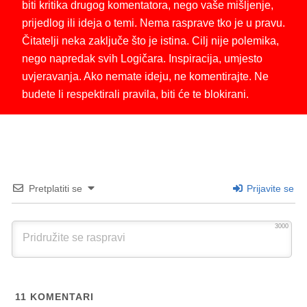
biti kritika drugog komentatora, nego vaše mišljenje,
prijedlog ili ideja o temi. Nema rasprave tko je u pravu.
Čitatelji neka zaključe što je istina. Cilj nije polemika,
nego napredak svih Logičara. Inspiracija, umjesto
uvjeravanja. Ako nemate ideju, ne komentirajte. Ne
budete li respektirali pravila, biti će te blokirani.
Pretplatiti se
Prijavite se
3000
11
KOMENTARI