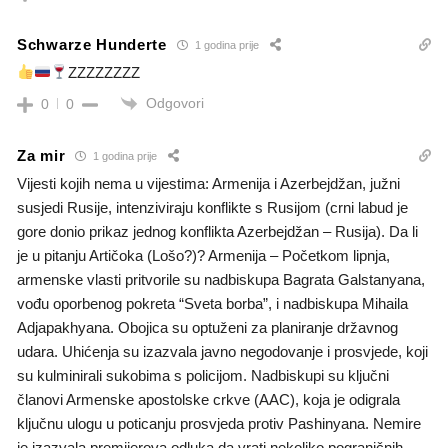
Schwarze Hunderte
1 godina prije
ZZZZZZZZ
Odgovori
0
0
Za mir
1 godina prije
Vijesti kojih nema u vijestima: Armenija i Azerbejdžan, južni
susjedi Rusije, intenziviraju konflikte s Rusijom (crni labud je
gore donio prikaz jednog konflikta Azerbejdžan – Rusija). Da li
je u pitanju Artičoka (Lošo?)? Armenija – Početkom lipnja,
armenske vlasti pritvorile su nadbiskupa Bagrata Galstanyana,
vođu oporbenog pokreta “Sveta borba”, i nadbiskupa Mihaila
Adjapakhyana. Obojica su optuženi za planiranje državnog
udara. Uhićenja su izazvala javno negodovanje i prosvjede, koji
su kulminirali sukobima s policijom. Nadbiskupi su ključni
članovi Armenske apostolske crkve (AAC), koja je odigrala
ključnu ulogu u poticanju prosvjeda protiv Pashinyana. Nemire
je izazvala premijerova odluka da vrati nekoliko pograničnih