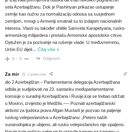
sela Azerbajdžanu. Dok je Pashinyan prikazao ustupanje
zemlje kao nužno za normalizaciju odnosa sa susjednom
zemljom, mnogi u Armeniji smatrali su to izdajom nacionalnih
interesa. Vlasti su također uhitile Samvela Karapetyana, rusko-
armenskog milijardera i pristašu Armenske apostolske crkve.
Optužen je za pozivanje na rušenje vlade. U međuvremenu,
Uršin EU dijeli
…
Čitaj više »
Odgovori
0
0
Za mir
1 godina prije
dio 2 Azerbejdžan – Parlamentarna delegacija Azerbajdžana
odbila je sudjelovati na 23. sastanku međuparlamentarne
komisije o suradnji Azerbajdžana i Rusije,koji se trebao održati
u Moskvi, izvijestio je Medžlis.—- Poznati azerbajdžanski
aktivist za ljudska prava Afgan Muxtarli je pozvao na paljenje
ruskog veleposlanstva u Azerbajdžanu: „Petero naših
sunarodnjaka je ubijeno, ali rusko veleposlanstvo nije spaljeno.
Nacije koje poštuju sebe ne bi ostavile kamen na kamenu u