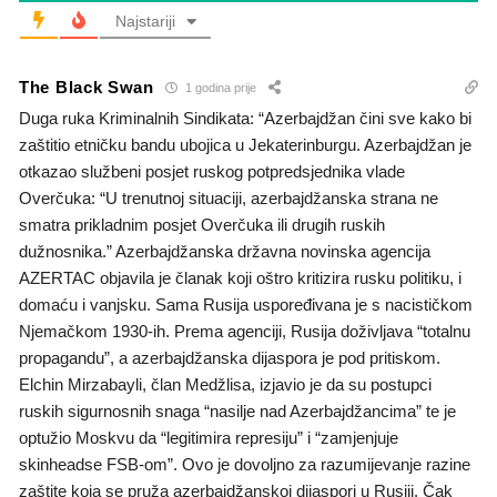
Najstariji
The Black Swan
1 godina prije
Duga ruka Kriminalnih Sindikata: “Azerbajdžan čini sve kako bi
zaštitio etničku bandu ubojica u Jekaterinburgu. Azerbajdžan je
otkazao službeni posjet ruskog potpredsjednika vlade
Overčuka: “U trenutnoj situaciji, azerbajdžanska strana ne
smatra prikladnim posjet Overčuka ili drugih ruskih
dužnosnika.” Azerbajdžanska državna novinska agencija
AZERTAC objavila je članak koji oštro kritizira rusku politiku, i
domaću i vanjsku. Sama Rusija uspoređivana je s nacističkom
Njemačkom 1930-ih. Prema agenciji, Rusija doživljava “totalnu
propagandu”, a azerbajdžanska dijaspora je pod pritiskom.
Elchin Mirzabayli, član Medžlisa, izjavio je da su postupci
ruskih sigurnosnih snaga “nasilje nad Azerbajdžancima” te je
optužio Moskvu da “legitimira represiju” i “zamjenjuje
skinheadse FSB-om”. Ovo je dovoljno za razumijevanje razine
zaštite koja se pruža azerbajdžanskoj dijaspori u Rusiji. Čak