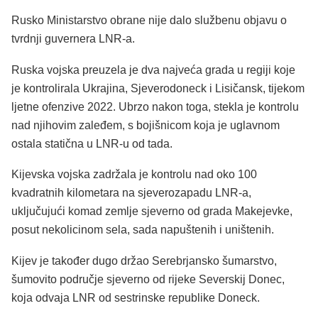
Rusko Ministarstvo obrane nije dalo službenu objavu o
tvrdnji guvernera LNR-a.
Ruska vojska preuzela je dva najveća grada u regiji koje
je kontrolirala Ukrajina, Sjeverodoneck i Lisičansk, tijekom
ljetne ofenzive 2022. Ubrzo nakon toga, stekla je kontrolu
nad njihovim zaleđem, s bojišnicom koja je uglavnom
ostala statična u LNR-u od tada.
Kijevska vojska zadržala je kontrolu nad oko 100
kvadratnih kilometara na sjeverozapadu LNR-a,
uključujući komad zemlje sjeverno od grada Makejevke,
posut nekolicinom sela, sada napuštenih i uništenih.
Kijev je također dugo držao Serebrjansko šumarstvo,
šumovito područje sjeverno od rijeke Severskij Donec,
koja odvaja LNR od sestrinske republike Doneck.