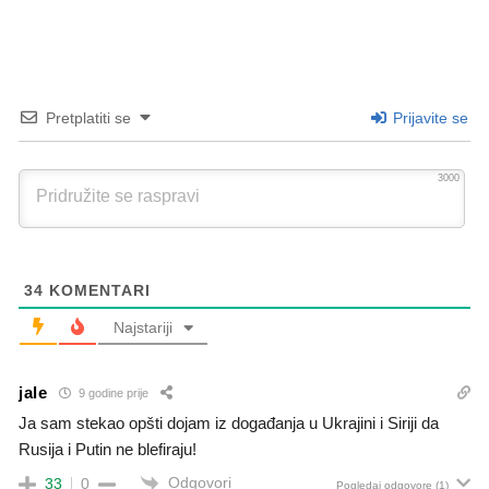
Pretplatiti se
Prijavite se
3000
34
KOMENTARI
Najstariji
jale
9 godine prije
Ja sam stekao opšti dojam iz događanja u Ukrajini i Siriji da
Rusija i Putin ne blefiraju!
Odgovori
33
0
Pogledaj odgovore
(1)