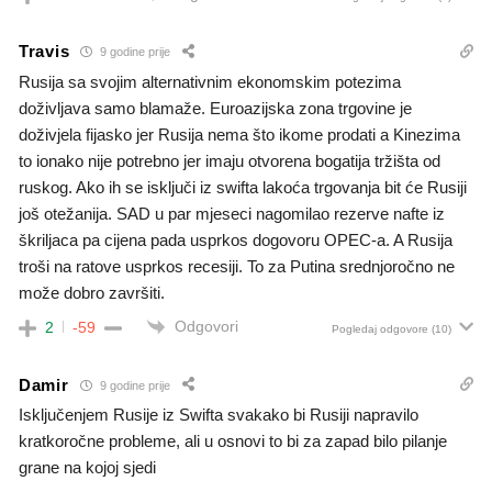
Travis
9 godine prije
Rusija sa svojim alternativnim ekonomskim potezima
doživljava samo blamaže. Euroazijska zona trgovine je
doživjela fijasko jer Rusija nema što ikome prodati a Kinezima
to ionako nije potrebno jer imaju otvorena bogatija tržišta od
ruskog. Ako ih se isključi iz swifta lakoća trgovanja bit će Rusiji
još otežanija. SAD u par mjeseci nagomilao rezerve nafte iz
škriljaca pa cijena pada usprkos dogovoru OPEC-a. A Rusija
troši na ratove usprkos recesiji. To za Putina srednjoročno ne
može dobro završiti.
Odgovori
2
-59
Pogledaj odgovore
(10)
Damir
9 godine prije
Isključenjem Rusije iz Swifta svakako bi Rusiji napravilo
kratkoročne probleme, ali u osnovi to bi za zapad bilo pilanje
grane na kojoj sjedi