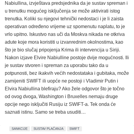
Nabiullina, izvještava predsjednika da je sustav spreman i
u trenutku mogućeg isključenja se može aktivirati istog
trenutka. Koliki su njegovi tehnički nedostaci i je li zaista
operativan određeno vrijeme uz spomenutu naplatu, to je
vrlo upitno. Iskustvo nas uči da Moskva nikada ne otkriva
adute koje mora koristiti u izvanrednim okolnostima, kao
što je bio slučaj pripojenja Krima ili intervencija u Siriji.
Nakon izjave Elvire Nabiulline postoje dvije mogućnosti. Ili
je sustav stvoren i spreman za uporabu tako da u
potpunosti, bez ikakvih većih nedostataka i gubitaka, može
zamijeniti SWIFT ili uopće ne postoji i Vladimir Putin i
Elvira Nabiullina blefiraju? Ako žele odgovor što je točno
od ovog dvoga, Washington i Bruxelles nemaju druge
opcije nego isključiti Rusiju iz SWIFT-a. Tek onda će
saznati istinu. Samo se treba usuditi…
SANKCIJE
SUSTAV PLAĆANJA
SWIFT