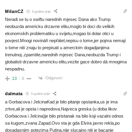
MilanCZ
9 godine prije
Neradi se tu o swiftu narednih mjesec Dana ako Trump
neobuzda americku drzavne elitu,moglo bi doci do velikih
ekonomskih problematiku u svijetu,mogao bi dolar otici u
povjest.Mnogi novináři nepřátel,nepisu o tome,jer pojma nemají
o tome nití znaju to prepisati u amerckim dogadjanjima
trenutnoj..zpamtite,narednih mjesec Dana,neobuzda Trump i
globalisti drzavne americku elitu,vezite gace dobro dá mnogima
nespadnu.
Odgovori
13
0
dalmata
9 godine prije
a Gorbacova i JelcinaKad je bilo pitanje opstanka,us je ima
zrtve,ali je opsta i napredova.Najveca greska (u doba likov
Gorbacova i Jelcina)je bilo pristanak na bilo koji vazalni odnos
sa kugom,zvana Zapad.Ovo sta je gda Elvira javno rekla,po
dosadasnjim potezima Putina,nije slucajno niti je bacanje