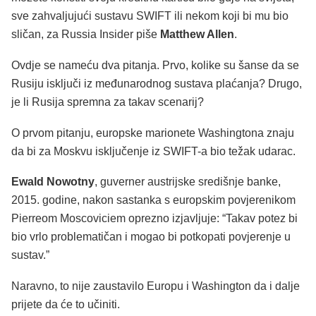
sve zahvaljujući sustavu SWIFT ili nekom koji bi mu bio
sličan, za Russia Insider piše
Matthew Allen
.
Ovdje se nameću dva pitanja. Prvo, kolike su šanse da se
Rusiju isključi iz međunarodnog sustava plaćanja? Drugo,
je li Rusija spremna za takav scenarij?
O prvom pitanju, europske marionete Washingtona znaju
da bi za Moskvu isključenje iz SWIFT-a bio težak udarac.
Ewald Nowotny
, guverner austrijske središnje banke,
2015. godine, nakon sastanka s europskim povjerenikom
Pierreom Moscoviciem oprezno izjavljuje: “Takav potez bi
bio vrlo problematičan i mogao bi potkopati povjerenje u
sustav.”
Naravno, to nije zaustavilo Europu i Washington da i dalje
prijete da će to učiniti.