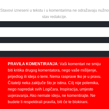
Stavovi izneseni u tekstu i u komentarima ne odražavaju nužno
stav redakcije.
PRAVILA KOMENTIRANJA
: Vaši komentari ne smiju
biti kritika drugog komentatora, nego vaše mišljenje,
prijedlog ili ideja o temi. Nema rasprave tko je u pravu.
Čitatelji neka zaključe što je istina. Cilj nije polemika,
nego napredak svih Logičara. Inspiracija, umjesto
uvjeravanja. Ako nemate ideju, ne komentirajte. Ne
budete li respektirali pravila, biti će te blokirani.