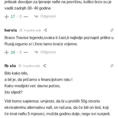
pritisak dovoljan za tjeranje nafte na površinu, koliko brzo su je
vadili zadnjih 30- 40 godina
Odgovori
17
0
hervis
9 godine prije
Bravo Travise legendo,svaka ti čast,ti najbolje poznaješ prilike u
Rusiji,sigurno si i živio tamo kraće vrijeme.
Odgovori
10
0
fb slo
9 godine prije
Bilo kako bilo,
a bit je, da pričamo o financijskom ratu !
Kako medijski već davno počeo,
što slijedi?
Vidi homo sapiensa: umjesto, da bi u prošlih 50g stvorio
ekvivalentnu alternativu nafi, on računa, da če biti on tisti, koji
če imat naftu 5 mjeseci, možda godinu dulje, nego svi susjedi.