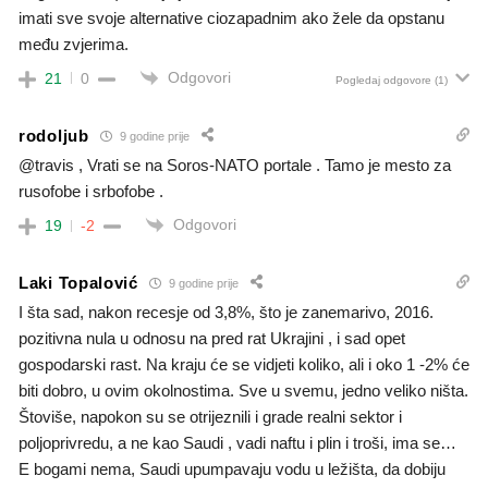
imati sve svoje alternative ciozapadnim ako žele da opstanu
među zvjerima.
Odgovori
21
0
Pogledaj odgovore
(1)
rodoljub
9 godine prije
@travis , Vrati se na Soros-NATO portale . Tamo je mesto za
rusofobe i srbofobe .
Odgovori
19
-2
Laki Topalović
9 godine prije
I šta sad, nakon recesje od 3,8%, što je zanemarivo, 2016.
pozitivna nula u odnosu na pred rat Ukrajini , i sad opet
gospodarski rast. Na kraju će se vidjeti koliko, ali i oko 1 -2% će
biti dobro, u ovim okolnostima. Sve u svemu, jedno veliko ništa.
Štoviše, napokon su se otrijeznili i grade realni sektor i
poljoprivredu, a ne kao Saudi , vadi naftu i plin i troši, ima se…
E bogami nema, Saudi upumpavaju vodu u ležišta, da dobiju