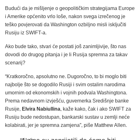
Budući da je mišljenje o geopolitičkim strategijama Europe
i Amerike općenito vrlo loše, nakon svega izrečenog je
teško povjerovati da Washington ozbiljno misli isključiti
Rusiju iz SWIFT-a.
Ako bude tako, stvari će postati još zanimljivije, što nas
dovodi do drugog pitanja i je li Rusija spremna za takav
scenarij?
“Kratkoročno, apsolutno ne. Dugoročno, to bi moglo biti
najbolje što se dogodilo Rusiji i svim ostalim narodima
umornim od ekonomskih i vojnih podvala Washingtona.
Prema nedavnom izvješću, guvernerka Središnje banke
Rusije,
Elvira Nabiullina
, kaže kako, čak i ako SWIFT za
Rusiju bude nedostupan, bankarski sustav u zemlji neće
kolabirati, jer je spremna zamjena”, piše Matthew Allen.