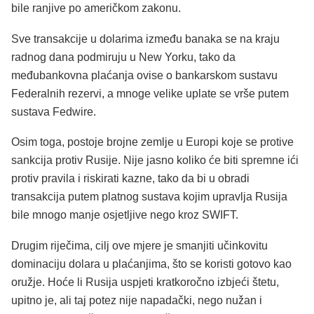
bile ranjive po američkom zakonu.
Sve transakcije u dolarima između banaka se na kraju
radnog dana podmiruju u New Yorku, tako da
međubankovna plaćanja ovise o bankarskom sustavu
Federalnih rezervi, a mnoge velike uplate se vrše putem
sustava Fedwire.
Osim toga, postoje brojne zemlje u Europi koje se protive
sankcija protiv Rusije. Nije jasno koliko će biti spremne ići
protiv pravila i riskirati kazne, tako da bi u obradi
transakcija putem platnog sustava kojim upravlja Rusija
bile mnogo manje osjetljive nego kroz SWIFT.
Drugim riječima, cilj ove mjere je smanjiti učinkovitu
dominaciju dolara u plaćanjima, što se koristi gotovo kao
oružje. Hoće li Rusija uspjeti kratkoročno izbjeći štetu,
upitno je, ali taj potez nije napadački, nego nužan i