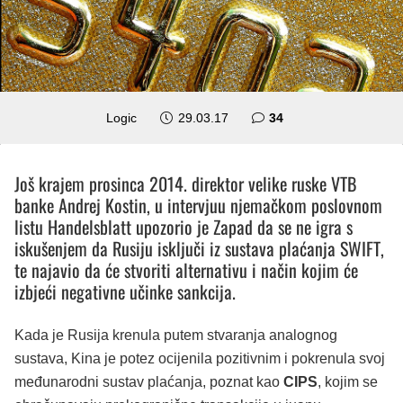
komentara
Logic
29.03.17
34
Još krajem prosinca 2014. direktor velike ruske VTB
banke Andrej Kostin, u intervjuu njemačkom poslovnom
listu Handelsblatt upozorio je Zapad da se ne igra s
iskušenjem da Rusiju isključi iz sustava plaćanja SWIFT,
te najavio da će stvoriti alternativu i način kojim će
izbjeći negativne učinke sankcija.
Kada je Rusija krenula putem stvaranja analognog
sustava, Kina je potez ocijenila pozitivnim i pokrenula svoj
međunarodni sustav plaćanja, poznat kao
CIPS
, kojim se