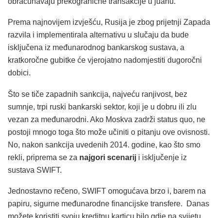
obračunavaju prekogranične transakcije u juanu.
Prema najnovijem izvješću, Rusija je zbog prijetnji Zapada
razvila i implementirala alternativu u slučaju da bude
isključena iz međunarodnog bankarskog sustava, a
kratkoročne gubitke će vjerojatno nadomjestiti dugoročni
dobici.
Što se tiče zapadnih sankcija, najveću ranjivost, bez
sumnje, trpi ruski bankarski sektor, koji je u dobru ili zlu
vezan za međunarodni. Ako Moskva zadrži status quo, ne
postoji mnogo toga što može učiniti o pitanju ove ovisnosti.
No, nakon sankcija uvedenih 2014. godine, kao što smo
rekli, priprema se za
najgori scenarij
i isključenje iz
sustava SWIFT.
Jednostavno rečeno, SWIFT omogućava brzo i, barem na
papiru, sigurne međunarodne financijske transfere. Danas
možete koristiti svoju kreditnu karticu bilo gdje na svijetu,