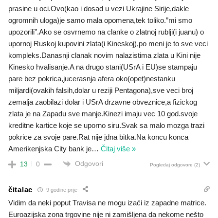
prasine u oci.Ovo(kao i dosad u vezi Ukrajine Sirije,dakle
ogromnih uloga)je samo mala opomena,tek toliko.”mi smo
upozorili”.Ako se osvrnemo na clanke o zlatnoj rublji(i juanu) o
upornoj Ruskoj kupovini zlata(i Kineskoj),po meni je to sve veci
kompleks.Danasnji clanak novim nalazistima zlata u Kini nije
Kinesko hvalisanje.A na drugo stani(USrA i EU)se stampaju
pare bez pokrica,jucerasnja afera oko(opet)nestanku
miljardi(ovakih falsih,dolar u reziji Pentagona),sve veci broj
zemalja zaobilazi dolar i USrA drzavne obveznice,a fizickog
zlata je na Zapadu sve manje.Kinezi imaju vec 10 god.svoje
kreditne kartice koje se uporno siru.Svak sa malo mozga trazi
pokrice za svoje pare.Rat nije jdna bitka.Na koncu konca
Amerikenjska City bank je
…
Čitaj više »
Odgovori
13
0
Pogledaj odgovore
(2)
čitalac
9 godine prije
Vidim da neki poput Travisa ne mogu izaći iz zapadne matrice.
Euroazijska zona trgovine nije ni zamišljena da nekome nešto