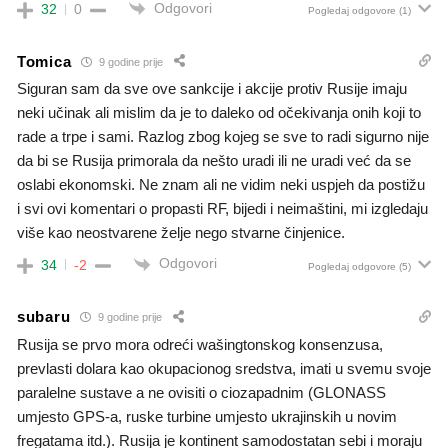
Odgovori
32
0
Pogledaj odgovore
(1)
Tomica
9 godine prije
Siguran sam da sve ove sankcije i akcije protiv Rusije imaju
neki učinak ali mislim da je to daleko od očekivanja onih koji to
rade a trpe i sami. Razlog zbog kojeg se sve to radi sigurno nije
da bi se Rusija primorala da nešto uradi ili ne uradi već da se
oslabi ekonomski. Ne znam ali ne vidim neki uspjeh da postižu
i svi ovi komentari o propasti RF, bijedi i neimaštini, mi izgledaju
više kao neostvarene želje nego stvarne činjenice.
Odgovori
34
-2
Pogledaj odgovore
(5)
subaru
9 godine prije
Rusija se prvo mora odreći wašingtonskog konsenzusa,
prevlasti dolara kao okupacionog sredstva, imati u svemu svoje
paralelne sustave a ne ovisiti o ciozapadnim (GLONASS
umjesto GPS-a, ruske turbine umjesto ukrajinskih u novim
fregatama itd.). Rusija je kontinent samodostatan sebi i moraju