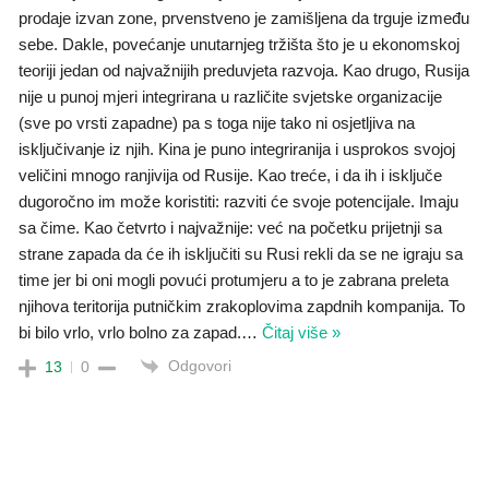
prodaje izvan zone, prvenstveno je zamišljena da trguje između
sebe. Dakle, povećanje unutarnjeg tržišta što je u ekonomskoj
teoriji jedan od najvažnijih preduvjeta razvoja. Kao drugo, Rusija
nije u punoj mjeri integrirana u različite svjetske organizacije
(sve po vrsti zapadne) pa s toga nije tako ni osjetljiva na
isključivanje iz njih. Kina je puno integriranija i usprokos svojoj
veličini mnogo ranjivija od Rusije. Kao treće, i da ih i isključe
dugoročno im može koristiti: razviti će svoje potencijale. Imaju
sa čime. Kao četvrto i najvažnije: već na početku prijetnji sa
strane zapada da će ih isključiti su Rusi rekli da se ne igraju sa
time jer bi oni mogli povući protumjeru a to je zabrana preleta
njihova teritorija putničkim zrakoplovima zapdnih kompanija. To
bi bilo vrlo, vrlo bolno za zapad.
…
Čitaj više »
Odgovori
13
0