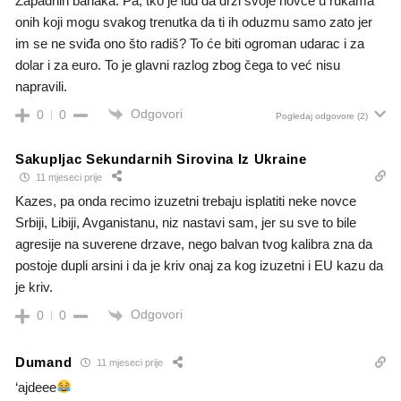
Zapadnih banaka. Pa, tko je lud da drži svoje novce u rukama
onih koji mogu svakog trenutka da ti ih oduzmu samo zato jer
im se ne sviđa ono što radiš? To će biti ogroman udarac i za
dolar i za euro. To je glavni razlog zbog čega to već nisu
napravili.
Odgovori
0
0
Pogledaj odgovore
(2)
Sakupljac Sekundarnih Sirovina Iz Ukraine
11 mjeseci prije
Kazes, pa onda recimo izuzetni trebaju isplatiti neke novce
Srbiji, Libiji, Avganistanu, niz nastavi sam, jer su sve to bile
agresije na suverene drzave, nego balvan tvog kalibra zna da
postoje dupli arsini i da je kriv onaj za kog izuzetni i EU kazu da
je kriv.
Odgovori
0
0
Dumand
11 mjeseci prije
‘ajdeee