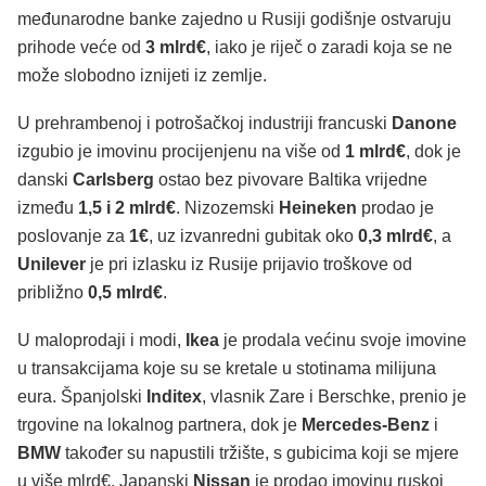
međunarodne banke zajedno u Rusiji godišnje ostvaruju
prihode veće od
3 mlrd€
, iako je riječ o zaradi koja se ne
može slobodno iznijeti iz zemlje.
U prehrambenoj i potrošačkoj industriji francuski
Danone
izgubio je imovinu procijenjenu na više od
1 mlrd€
, dok je
danski
Carlsberg
ostao bez pivovare Baltika vrijedne
između
1,5 i 2 mlrd€
. Nizozemski
Heineken
prodao je
poslovanje za
1€
, uz izvanredni gubitak oko
0,3 mlrd€
, a
Unilever
je pri izlasku iz Rusije prijavio troškove od
približno
0,5 mlrd€
.
U maloprodaji i modi,
Ikea
je prodala većinu svoje imovine
u transakcijama koje su se kretale u stotinama milijuna
eura. Španjolski
Inditex
, vlasnik Zare i Berschke, prenio je
trgovine na lokalnog partnera, dok je
Mercedes-Benz
i
BMW
također su napustili tržište, s gubicima koji se mjere
u više mlrd€. Japanski
Nissan
je prodao imovinu ruskoj