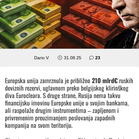
komentara
Dario V.
31.08.25
23
Europska unija zamrznula je približno
210 mlrd€
ruskih
deviznih rezervi, uglavnom preko belgijskog klirinškog
diva Eurocleara. S druge strane, Rusija nema takvu
financijsku imovinu Europske unije u svojim bankama,
ali raspolaže drugim instrumentima – zapljenom i
privremenim preuzimanjem poslovanja zapadnih
kompanija na svom teritoriju.