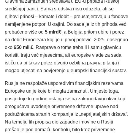
Glavnina zamrznutih sredstava u EU-u pripada Ruskoj
središnjoj banci. Sama sredstva nisu oduzeta, ali se
njihovi prinosi – kamate i dobit – preusmjeravaju u fondove
namijenjene potpori Ukrajini. Do sada je iz tih prihoda već
prebačeno više od
5 mlrd€
, a Belgija pritom ubire i porez
na dobit Eurocleara koji je u prvoj polovici 2025. dosegnuo
oko
650 mil.€
. Rasprave o tome treba li i samu glavnicu
koristiti traju već mjesecima, ali europske vlade za sada
ističu da bi takav potez otvorio ozbiljna pravna pitanja i
mogao utjecati na povjerenje u europski financijski sustav.
Rusija ne raspolaže usporedivim financijskim rezervama
Europske unije koje bi mogla zamrznuti. Umjesto toga,
posljednje tri godine oslanja se na zakonodavni okvir koji
omogućava uvođenje privremene državne uprave nad
podružnicama stranih kompanija iz „neprijateljskih država“.
Na temelju tih propisa dio zapadne imovine u Rusiji
prešao je pod domaću kontrolu, bilo kroz privremene