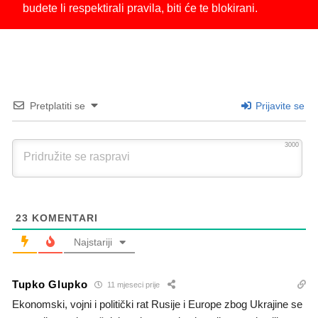
budete li respektirali pravila, biti će te blokirani.
Pretplatiti se
Prijavite se
3000
23
KOMENTARI
Najstariji
Tupko Glupko
11 mjeseci prije
Ekonomski, vojni i politički rat Rusije i Europe zbog Ukrajine se