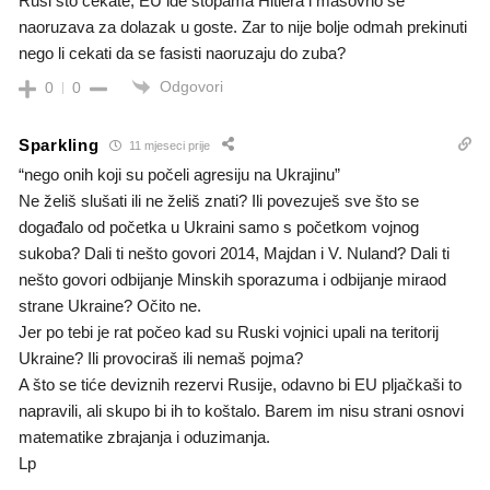
Rusi sto cekate, EU ide stopama Hitlera i masovno se
naoruzava za dolazak u goste. Zar to nije bolje odmah prekinuti
nego li cekati da se fasisti naoruzaju do zuba?
Odgovori
0
0
Sparkling
11 mjeseci prije
“nego onih koji su počeli agresiju na Ukrajinu”
Ne želiš slušati ili ne želiš znati? Ili povezuješ sve što se
događalo od početka u Ukraini samo s početkom vojnog
sukoba? Dali ti nešto govori 2014, Majdan i V. Nuland? Dali ti
nešto govori odbijanje Minskih sporazuma i odbijanje miraod
strane Ukraine? Očito ne.
Jer po tebi je rat počeo kad su Ruski vojnici upali na teritorij
Ukraine? Ili provociraš ili nemaš pojma?
A što se tiće deviznih rezervi Rusije, odavno bi EU pljačkaši to
napravili, ali skupo bi ih to koštalo. Barem im nisu strani osnovi
matematike zbrajanja i oduzimanja.
Lp