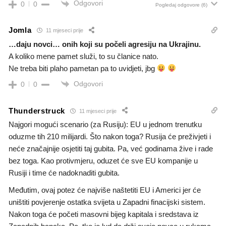
Odgovori
0
0
Pogledaj odgovore
(6)
Jomla
11 mjeseci prije
…daju novci… onih koji su počeli agresiju na Ukrajinu.
A koliko mene pamet služi, to su članice nato.
Ne treba biti plaho pametan pa to uvidjeti, jbg
Odgovori
0
0
Thunderstruck
11 mjeseci prije
Najgori mogući scenario (za Rusiju): EU u jednom trenutku
oduzme tih 210 milijardi. Što nakon toga? Rusija će preživjeti i
neće značajnije osjetiti taj gubita. Pa, već godinama žive i rade
bez toga. Kao protivmjeru, oduzet će sve EU kompanije u
Rusiji i time će nadoknaditi gubita.
Međutim, ovaj potez će najviše naštetiti EU i Americi jer će
uništiti povjerenje ostatka svijeta u Zapadni finacijski sistem.
Nakon toga će početi masovni bijeg kapitala i sredstava iz