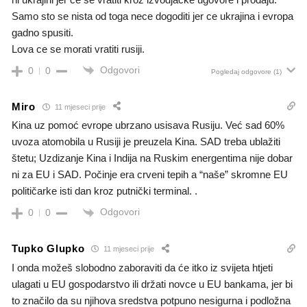
Samo sto se nista od toga nece dogoditi jer ce ukrajina i evropa
gadno spusiti.
Lova ce se morati vratiti rusiji.
Odgovori
0
0
Pogledaj odgovore
(1)
Miro
11 mjeseci prije
Kina uz pomoć evrope ubrzano usisava Rusiju. Već sad 60%
uvoza atomobila u Rusiji je preuzela Kina. SAD treba ublažiti
štetu; Uzdizanje Kina i Indija na Ruskim energentima nije dobar
ni za EU i SAD. Počinje era crveni tepih a “naše” skromne EU
političarke isti dan kroz putnički terminal. .
Odgovori
0
0
Tupko Glupko
11 mjeseci prije
I onda možeš slobodno zaboraviti da će itko iz svijeta htjeti
ulagati u EU gospodarstvo ili držati novce u EU bankama, jer bi
to značilo da su njihova sredstva potpuno nesigurna i podložna