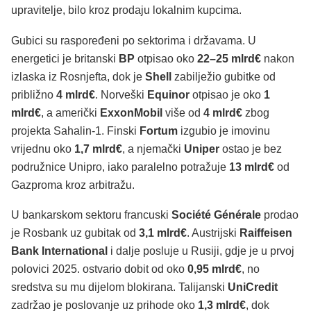
upravitelje, bilo kroz prodaju lokalnim kupcima.
Gubici su raspoređeni po sektorima i državama. U
energetici je britanski
BP
otpisao oko
22–25 mlrd€
nakon
izlaska iz Rosnjefta, dok je
Shell
zabilježio gubitke od
približno
4 mlrd€
. Norveški
Equinor
otpisao je oko
1
mlrd€
, a američki
ExxonMobil
više od
4 mlrd€
zbog
projekta Sahalin-1. Finski
Fortum
izgubio je imovinu
vrijednu oko
1,7 mlrd€
, a njemački
Uniper
ostao je bez
podružnice Unipro, iako paralelno potražuje
13 mlrd€
od
Gazproma kroz arbitražu.
U bankarskom sektoru francuski
Société Générale
prodao
je Rosbank uz gubitak od
3,1 mlrd€
. Austrijski
Raiffeisen
Bank International
i dalje posluje u Rusiji, gdje je u prvoj
polovici 2025. ostvario dobit od oko
0,95 mlrd€
, no
sredstva su mu dijelom blokirana. Talijanski
UniCredit
zadržao je poslovanje uz prihode oko
1,3 mlrd€
, dok