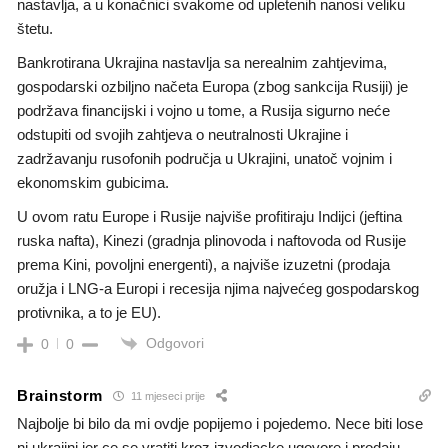
nastavlja, a u konačnici svakome od upletenih nanosi veliku
štetu.
Bankrotirana Ukrajina nastavlja sa nerealnim zahtjevima,
gospodarski ozbiljno načeta Europa (zbog sankcija Rusiji) je
podržava financijski i vojno u tome, a Rusija sigurno neće
odstupiti od svojih zahtjeva o neutralnosti Ukrajine i
zadržavanju rusofonih područja u Ukrajini, unatoč vojnim i
ekonomskim gubicima.
U ovom ratu Europe i Rusije najviše profitiraju Indijci (jeftina
ruska nafta), Kinezi (gradnja plinovoda i naftovoda od Rusije
prema Kini, povoljni energenti), a najviše izuzetni (prodaja
oružja i LNG-a Europi i recesija njima najvećeg gospodarskog
protivnika, a to je EU).
Odgovori
0
0
Brainstorm
11 mjeseci prije
Najbolje bi bilo da mi ovdje popijemo i pojedemo. Nece biti lose
ni ukrajini jer ce se vratiti kroz izvodjacke ugovore i prodaju.