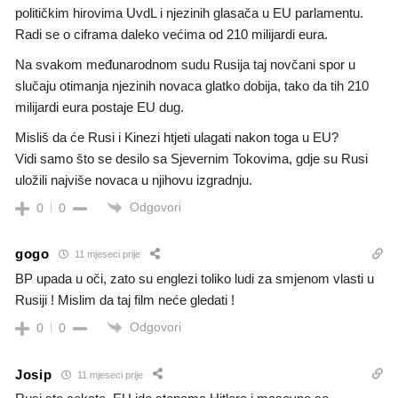
političkim hirovima UvdL i njezinih glasača u EU parlamentu.
Radi se o ciframa daleko većima od 210 milijardi eura.
Na svakom međunarodnom sudu Rusija taj novčani spor u
slučaju otimanja njezinih novaca glatko dobija, tako da tih 210
milijardi eura postaje EU dug.
Misliš da će Rusi i Kinezi htjeti ulagati nakon toga u EU?
Vidi samo što se desilo sa Sjevernim Tokovima, gdje su Rusi
uložili najviše novaca u njihovu izgradnju.
Odgovori
0
0
gogo
11 mjeseci prije
BP upada u oči, zato su englezi toliko ludi za smjenom vlasti u
Rusiji ! Mislim da taj film neće gledati !
Odgovori
0
0
Josip
11 mjeseci prije