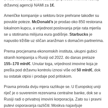
državnoj agenciji NAMI za
1€
.
Američke kompanije u sektoru brze prehrane također su
povukle poteze.
McDonald’s
je prodao oko 850 restorana
lokalnom kupcu, a vrijednost poslovanja prije rata mjerila
se u stotinama milijuna eura godišnje.
Starbucks
je
napustio tržište uz sličan aranžman s domaćim partnerima.
Prema procjenama ekonomskih instituta, ukupni gubici
stranih kompanija u Rusiji od 2022. do danas prelaze
155–170 mlrd€
. Unutar toga, vrijednost imovine koja je
prešla pod državnu kontrolu iznosi više od
50 mlrd€
, dok
su ostatak otpisi i prodaje pod pritiskom.
Pravna priroda dviju mjera razlikuje se. U Europskoj uniji
riječ je o suverenim rezervama centralne banke, dok se u
Rusiji radi o privatnoj imovini korporacija. Zato su i pravni
putevi osporavanja različiti: Moskva najavljuje