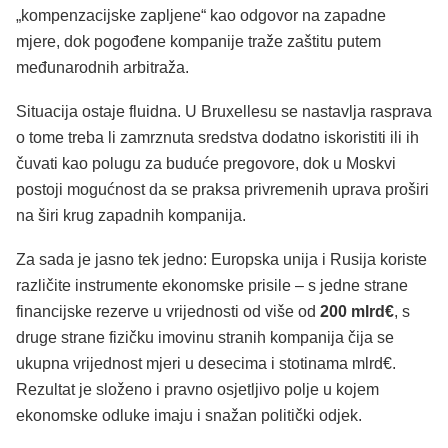
„kompenzacijske zapljene“ kao odgovor na zapadne
mjere, dok pogođene kompanije traže zaštitu putem
međunarodnih arbitraža.
Situacija ostaje fluidna. U Bruxellesu se nastavlja rasprava
o tome treba li zamrznuta sredstva dodatno iskoristiti ili ih
čuvati kao polugu za buduće pregovore, dok u Moskvi
postoji mogućnost da se praksa privremenih uprava proširi
na širi krug zapadnih kompanija.
Za sada je jasno tek jedno: Europska unija i Rusija koriste
različite instrumente ekonomske prisile – s jedne strane
financijske rezerve u vrijednosti od više od
200 mlrd€
, s
druge strane fizičku imovinu stranih kompanija čija se
ukupna vrijednost mjeri u desecima i stotinama mlrd€.
Rezultat je složeno i pravno osjetljivo polje u kojem
ekonomske odluke imaju i snažan politički odjek.