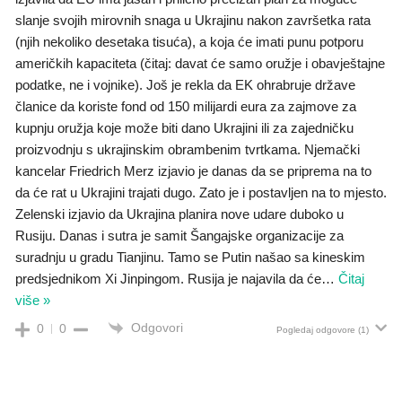
slanje svojih mirovnih snaga u Ukrajinu nakon završetka rata
(njih nekoliko desetaka tisuća), a koja će imati punu potporu
američkih kapaciteta (čitaj: davat će samo oružje i obavještajne
podatke, ne i vojnike). Još je rekla da EK ohrabruje države
članice da koriste fond od 150 milijardi eura za zajmove za
kupnju oružja koje može biti dano Ukrajini ili za zajedničku
proizvodnju s ukrajinskim obrambenim tvrtkama. Njemački
kancelar Friedrich Merz izjavio je danas da se priprema na to
da će rat u Ukrajini trajati dugo. Zato je i postavljen na to mjesto.
Zelenski izjavio da Ukrajina planira nove udare duboko u
Rusiju. Danas i sutra je samit Šangajske organizacije za
suradnju u gradu Tianjinu. Tamo se Putin našao sa kineskim
predsjednikom Xi Jinpingom. Rusija je najavila da će
…
Čitaj
više »
Odgovori
0
0
Pogledaj odgovore
(1)