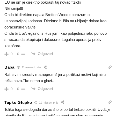
EU ne smije direktno pokrasti taj novac fizički
NE smije!!!
Onda bi direktno napala Bretton Wood sporazum o
uspostavljanju odnosa. Direktno bi išla na ubijanje dolara kao
obračunske valute.
Onda bi USA legalno, s Rusijom, kao pobjednici rata, ponovo
smećara da okupiraju i dokusure. Legalna operacija protiv
kokošara.
Odgovori
0
0
Baba
11 mjeseci prije
Rat ,svim sredstvima,nepromišljena politika,i motivi koji nisu
ništa novo.Tko nema u glavi…
Odgovori
0
0
Tupko Glupko
11 mjeseci prije
Toliko toga se događa danas što bi portal trebao pokriti. UvdL je
izjavila da EU ima jasan i prilično precizan plan za moguće