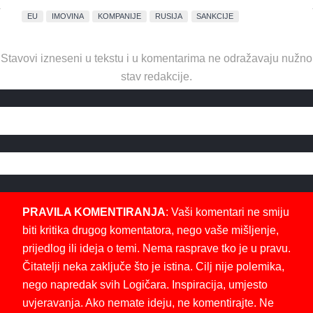
EU
IMOVINA
KOMPANIJE
RUSIJA
SANKCIJE
Stavovi izneseni u tekstu i u komentarima ne odražavaju nužno
stav redakcije.
PRAVILA KOMENTIRANJA
: Vaši komentari ne smiju
biti kritika drugog komentatora, nego vaše mišljenje,
prijedlog ili ideja o temi. Nema rasprave tko je u pravu.
Čitatelji neka zaključe što je istina. Cilj nije polemika,
nego napredak svih Logičara. Inspiracija, umjesto
uvjeravanja. Ako nemate ideju, ne komentirajte. Ne