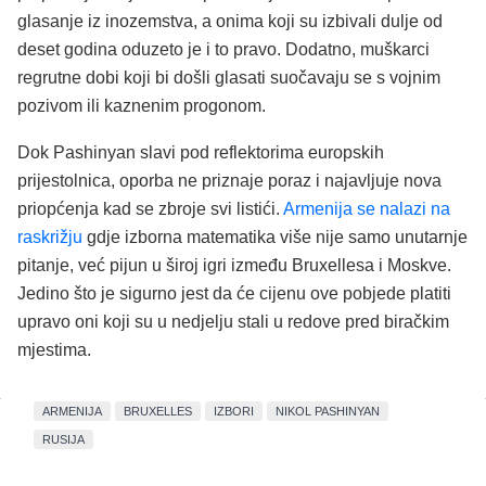
glasanje iz inozemstva, a onima koji su izbivali dulje od
deset godina oduzeto je i to pravo. Dodatno, muškarci
regrutne dobi koji bi došli glasati suočavaju se s vojnim
pozivom ili kaznenim progonom.
Dok Pashinyan slavi pod reflektorima europskih
prijestolnica, oporba ne priznaje poraz i najavljuje nova
priopćenja kad se zbroje svi listići.
Armenija se nalazi na
raskrižju
gdje izborna matematika više nije samo unutarnje
pitanje, već pijun u široj igri između Bruxellesa i Moskve.
Jedino što je sigurno jest da će cijenu ove pobjede platiti
upravo oni koji su u nedjelju stali u redove pred biračkim
mjestima.
ARMENIJA
BRUXELLES
IZBORI
NIKOL PASHINYAN
RUSIJA