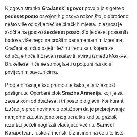
Njegova stranka
Građanski ugovor
povela je s gotovo
pedeset posto
osvojenih glasova nakon što je obrađeno
nešto više od dvije trećine biračkih mjesta. Izlaznost je
skočila na gotovo
šezdeset posto
, što je deset postotnih
bodova više nego na prošlim parlamentarnim izborima.
Građani su očito osjetili težinu trenutka u kojem se
odlučuje hoće li Erevan nastaviti lavirati između Moskve i
Bruxellesa ili će se strmoglaviti u potpuni raskid s
povijesnim saveznicima.
Problem nastaje kad promotrite kako je ta izlaznost
postignuta. Oporbeni blok
Snažna Armenija
, koji je sa
zaostatkom od dvadeset i tri posto bio glavni konkurent,
izašao je pred novinare s optužbom da je prebrojavanje
namjerno zaustavljeno onog trenutka kad su gradski
rezultati počeli nagrizati vladajuću većinu.
Samvel
Karapetyan
, rusko-armenski biznismen na čelu te liste,