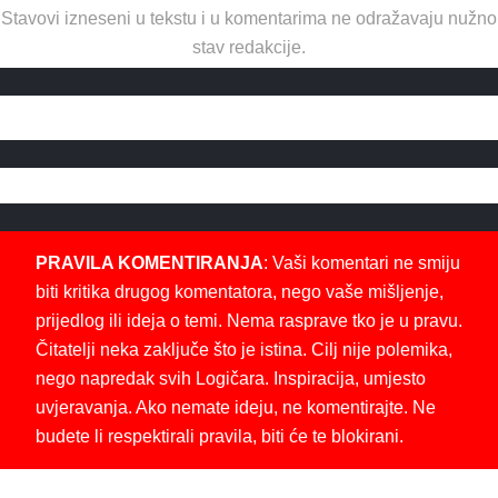
Stavovi izneseni u tekstu i u komentarima ne odražavaju nužno
stav redakcije.
PRAVILA KOMENTIRANJA
: Vaši komentari ne smiju
biti kritika drugog komentatora, nego vaše mišljenje,
prijedlog ili ideja o temi. Nema rasprave tko je u pravu.
Čitatelji neka zaključe što je istina. Cilj nije polemika,
nego napredak svih Logičara. Inspiracija, umjesto
uvjeravanja. Ako nemate ideju, ne komentirajte. Ne
budete li respektirali pravila, biti će te blokirani.