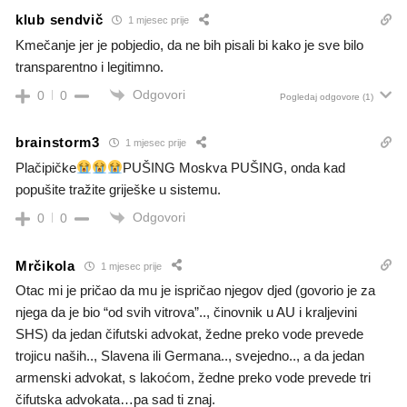
klub sendvič
1 mjesec prije
Kmečanje jer je pobjedio, da ne bih pisali bi kako je sve bilo
transparentno i legitimno.
Odgovori
0
0
Pogledaj odgovore
(1)
brainstorm3
1 mjesec prije
Plačipičke
PUŠING Moskva PUŠING, onda kad
popušite tražite griješke u sistemu.
Odgovori
0
0
Mrčikola
1 mjesec prije
Otac mi je pričao da mu je ispričao njegov djed (govorio je za
njega da je bio “od svih vitrova”.., činovnik u AU i kraljevini
SHS) da jedan čifutski advokat, žedne preko vode prevede
trojicu naših.., Slavena ili Germana.., svejedno.., a da jedan
armenski advokat, s lakoćom, žedne preko vode prevede tri
čifutska advokata…pa sad ti znaj.