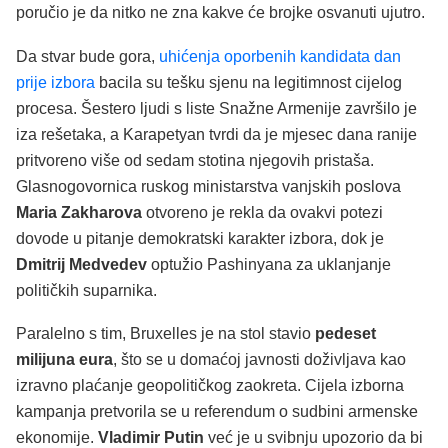
poručio je da nitko ne zna kakve će brojke osvanuti ujutro.
Da stvar bude gora,
uhićenja oporbenih kandidata dan
prije izbora
bacila su tešku sjenu na legitimnost cijelog
procesa. Šestero ljudi s liste Snažne Armenije završilo je
iza rešetaka, a Karapetyan tvrdi da je mjesec dana ranije
pritvoreno više od sedam stotina njegovih pristaša.
Glasnogovornica ruskog ministarstva vanjskih poslova
Maria Zakharova
otvoreno je rekla da ovakvi potezi
dovode u pitanje demokratski karakter izbora, dok je
Dmitrij Medvedev
optužio Pashinyana za uklanjanje
političkih suparnika.
Paralelno s tim, Bruxelles je na stol stavio
pedeset
milijuna eura
, što se u domaćoj javnosti doživljava kao
izravno plaćanje geopolitičkog zaokreta. Cijela izborna
kampanja pretvorila se u referendum o sudbini armenske
ekonomije.
Vladimir Putin
već je u svibnju upozorio da bi