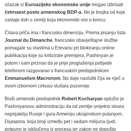
izlazak iz
Euroazijske ekonomske unije
mogao izbrisati
četrnaest posto armenskog BDP-a
, što je brojka od koje
zastaje dah u zemlji koja ekonomski visi o koncu.
Čitava priča ima i francusku dimenziju. Prema pisanju lista
Journal du Dimanche
, francuske obavještajne službe
pomagale su vlastima u Erevanu pri blokiranju online
publikacija koje su kritizirale premijera. Pashinyan je
potom i sam priznao da je prije proglašenja pobjede
telefonom razgovarao s francuskim predsjednikom
Emmanuelom Macronom
, što daje naslutiti čija se riječ u
ovom izbornom cirkusu slušala pozornije.
Bivši armenski predsjednik
Robert Kocharyan
optužio je
Pashinyanovu administraciju da od zemlje umjetno stvara
neprijatelja Rusije i gura Armeniju ukrajinskom putanjom.
Dijaspora, koja broji između pet i sedam milijuna ljudi,
potpuno je isključena iz procesa jer zakon ne dopušta