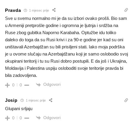
Pravda
1 mjesec prije
Sve u svemu normalno mi je da su izbori ovako prošli. Bio sam
u Armeniji pretprošle godine i ogromna je ljutnja i srdžba na
Ruse zbog gubitka Naporno Karabaha. Optužbe idu toliko
daleko do toga da su Rusi krivi i za 90-e godine jer kad su oni
uništavali Azerbajdžan su bili prisiljeni stati. Iako moja podrška
je u ovome slučaju na Azerbajdžanu koji je samo oslobodio svoj
okupirani teritorij i tu su Rusi dobro postupili. E da još i Ukrajina,
Moldavija i Palestina uspiju osloboditi svoje teritorije pravda bi
bila zadovoljena.
Odgovori
0
0
Josip
1 mjesec prije
Glupani srljaju
Odgovori
0
0