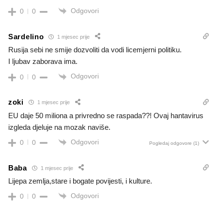
Odgovori
0
0
Sardelino
1 mjesec prije
Rusija sebi ne smije dozvoliti da vodi licemjerni politiku.
I ljubav zaborava ima.
Odgovori
0
0
zoki
1 mjesec prije
EU daje 50 miliona a privredno se raspada??! Ovaj hantavirus
izgleda djeluje na mozak naviše.
Odgovori
0
0
Pogledaj odgovore
(1)
Baba
1 mjesec prije
Lijepa zemlja,stare i bogate povijesti, i kulture.
Odgovori
0
0