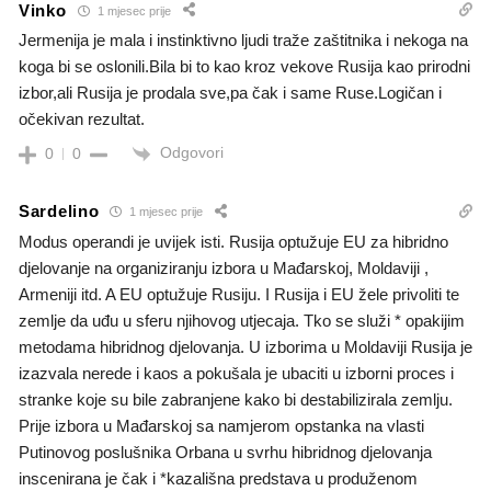
Vinko
1 mjesec prije
Jermenija je mala i instinktivno ljudi traže zaštitnika i nekoga na
koga bi se oslonili.Bila bi to kao kroz vekove Rusija kao prirodni
izbor,ali Rusija je prodala sve,pa čak i same Ruse.Logičan i
očekivan rezultat.
Odgovori
0
0
Sardelino
1 mjesec prije
Modus operandi je uvijek isti. Rusija optužuje EU za hibridno
djelovanje na organiziranju izbora u Mađarskoj, Moldaviji ,
Armeniji itd. A EU optužuje Rusiju. I Rusija i EU žele privoliti te
zemlje da uđu u sferu njihovog utjecaja. Tko se služi * opakijim
metodama hibridnog djelovanja. U izborima u Moldaviji Rusija je
izazvala nerede i kaos a pokušala je ubaciti u izborni proces i
stranke koje su bile zabranjene kako bi destabilizirala zemlju.
Prije izbora u Mađarskoj sa namjerom opstanka na vlasti
Putinovog poslušnika Orbana u svrhu hibridnog djelovanja
inscenirana je čak i *kazališna predstava u produženom