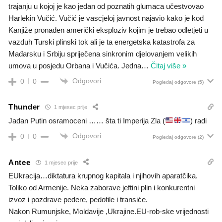
trajanju u kojoj je kao jedan od poznatih glumaca učestvovao
Harlekin Vučić. Vučić je vascjeloj javnost najavio kako je kod
Kanjiže pronađen američki eksploziv kojim je trebao odletjeti u
vazduh Turski plinski tok ali je ta energetska katastrofa za
Mađarsku i Srbiju spriječena sinkronim djelovanjem velikih
umova u posjedu Orbana i Vučića. Jedna
…
Čitaj više »
Odgovori
0
0
Pogledaj odgovore
(5)
Thunder
1 mjesec prije
Jadan Putin osramoceni …… šta ti Imperija Zla (
) radi
Odgovori
0
0
Pogledaj odgovore
(2)
Antee
1 mjesec prije
EUkracija…diktatura krupnog kapitala i njihovih aparatčika.
Toliko od Armenije. Neka zaborave jeftini plin i konkurentni
izvoz i pozdrave pedere, pedofile i transiće.
Nakon Rumunjske, Moldavije ,Ukrajine.EU-rob-ske vrijednosti