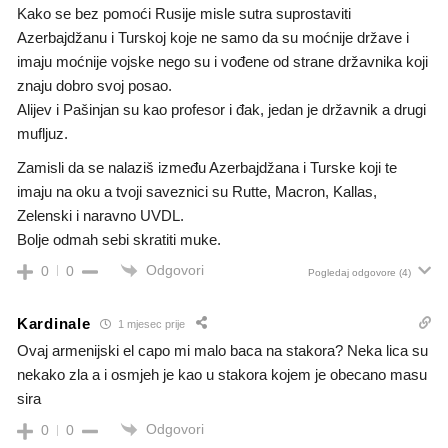
Kako se bez pomoći Rusije misle sutra suprostaviti
Azerbajdžanu i Turskoj koje ne samo da su moćnije države i
imaju moćnije vojske nego su i vođene od strane državnika koji
znaju dobro svoj posao.
Alijev i Pašinjan su kao profesor i đak, jedan je državnik a drugi
mufljuz.
Zamisli da se nalaziš između Azerbajdžana i Turske koji te
imaju na oku a tvoji saveznici su Rutte, Macron, Kallas,
Zelenski i naravno UVDL.
Bolje odmah sebi skratiti muke.
Odgovori
0
0
Pogledaj odgovore
(4)
Kardinale
1 mjesec prije
Ovaj armenijski el capo mi malo baca na stakora? Neka lica su
nekako zla a i osmjeh je kao u stakora kojem je obecano masu
sira
Odgovori
0
0