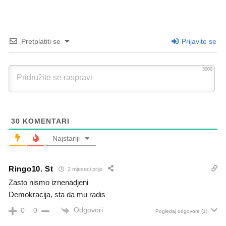
Pretplatiti se
Prijavite se
3000
30
KOMENTARI
Najstariji
Ringo10. St
2 mjeseci prije
Zasto nismo iznenadjeni
Demokracija, sta da mu radis
Odgovori
0
0
Pogledaj odgovore
(1)