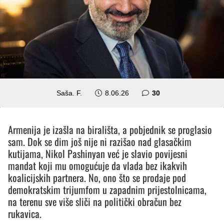
komentara
Saša. F.
8.06.26
30
Armenija je izašla na birališta, a pobjednik se proglasio
sam. Dok se dim još nije ni razišao nad glasačkim
kutijama, Nikol Pashinyan već je slavio povijesni
mandat koji mu omogućuje da vlada bez ikakvih
koalicijskih partnera. No, ono što se prodaje pod
demokratskim trijumfom u zapadnim prijestolnicama,
na terenu sve više sliči na politički obračun bez
rukavica.