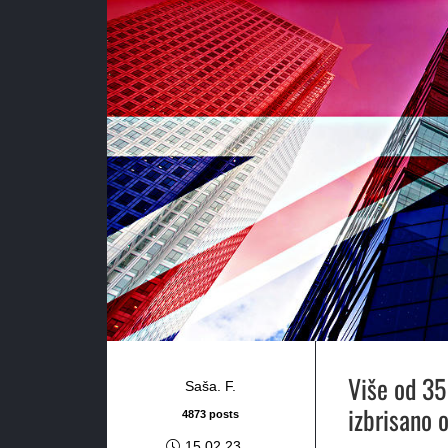
Više od 35
Saša. F.
izbrisano 
4873 posts
15.02.23