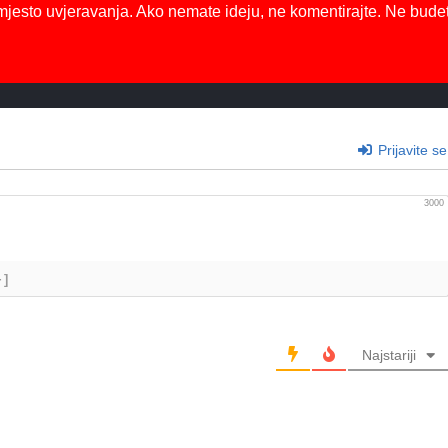
mjesto uvjeravanja. Ako nemate ideju, ne komentirajte. Ne bude
Prijavite se
3000
+]
Najstariji