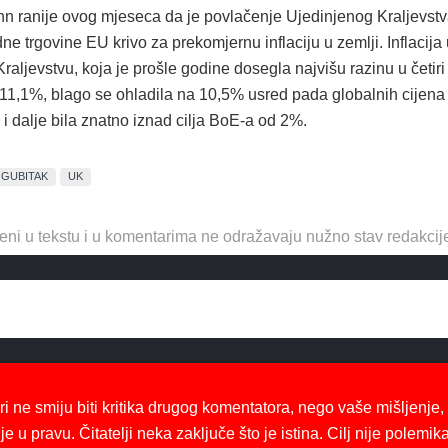
n ranije ovog mjeseca da je povlačenje Ujedinjenog Kraljevst
ne trgovine EU krivo za prekomjernu inflaciju u zemlji. Inflacija
aljevstvu, koja je prošle godine dosegla najvišu razinu u četiri
 11,1%, blago se ohladila na 10,5% usred pada globalnih cijena
e i dalje bila znatno iznad cilja BoE-a od 2%.
GUBITAK
UK
eni u tekstu i u komentarima ne odražavaju nužno stav redakcij
ri ne smiju biti kritika drugog komentatora, nego vaše mišljenje,
je u pravu. Čitatelji neka zaključe što je istina. Cilj nije polemika