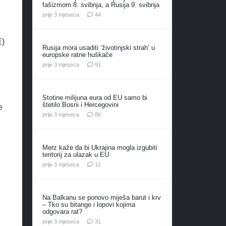
fašizmom 8. svibnja, a Rusija 9. svibnja
komentara
prije 3 mjeseca
44
,
E)
Rusija mora usaditi ‘životinjski strah’ u
europske ratne huškače
komentar
prije 3 mjeseca
91
Stotine milijuna eura od EU samo bi
štetilo Bosni i Hercegovini
e
komentara
prije 3 mjeseca
86
Merz kaže da bi Ukrajina mogla izgubiti
teritorij za ulazak u EU
komentara
prije 3 mjeseca
12
Na Balkanu se ponovo miješa barut i krv
– Tko su bitange i lopovi kojima
odgovara rat?
komentar
prije 3 mjeseca
31