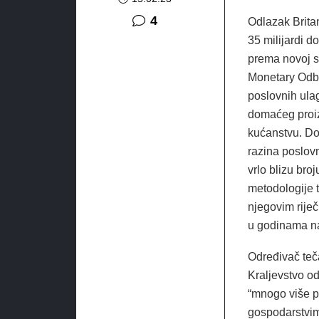
komentara
4
Odlazak Britan
35 milijardi d
prema novoj s
Monetary Odbor
poslovnih ula
domaćeg proiz
kućanstvu. Do
razina poslovn
vrlo blizu bro
metodologije t
njegovim riječ
u godinama na
Određivač teč
Kraljevstvo od
“mnogo više pr
gospodarstvima