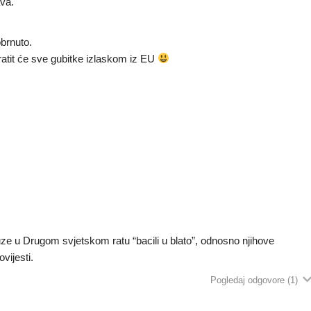
va.
obrnuto.
ratit će sve gubitke izlaskom iz EU
ze u Drugom svjetskom ratu “bacili u blato”, odnosno njihove
vijesti.
Pogledaj odgovore
(1)