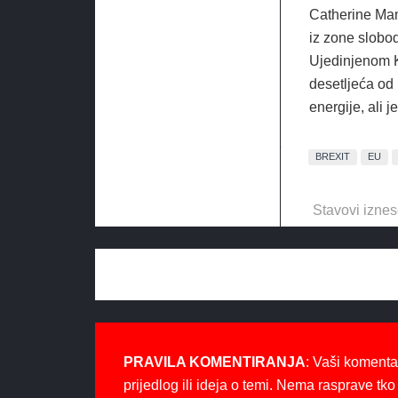
Catherine Man
iz zone slobod
Ujedinjenom Kr
desetljeća od
energije, ali j
BREXIT
EU
Stavovi iznes
PRAVILA KOMENTIRANJA
: Vaši komenta
prijedlog ili ideja o temi. Nema rasprave tko 