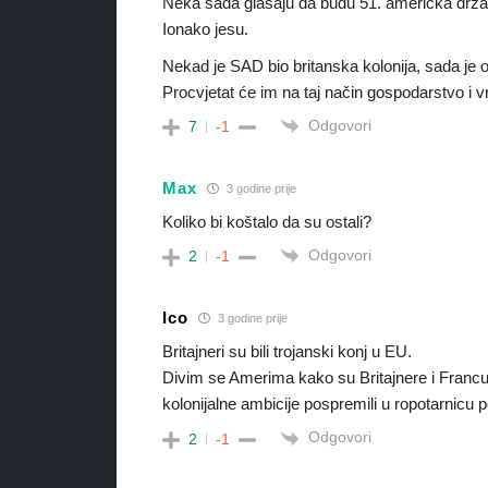
Neka sada glasaju da budu 51. američka drža
Ionako jesu.
Nekad je SAD bio britanska kolonija, sada je 
Procvjetat će im na taj način gospodarstvo i v
Odgovori
7
-1
Max
3 godine prije
Koliko bi koštalo da su ostali?
Odgovori
2
-1
Ico
3 godine prije
Britajneri su bili trojanski konj u EU.
Divim se Amerima kako su Britajnere i Francu
kolonijalne ambicije pospremili u ropotarnicu po
Odgovori
2
-1