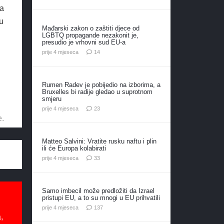
va
 u
Mađarski zakon o zaštiti djece od
LGBTQ propagande nezakonit je,
presudio je vrhovni sud EU-a
komentara
prije 4 mjeseca
14
Rumen Radev je pobijedio na izborima, a
Bruxelles bi radije gledao u suprotnom
smjeru
komentara
prije 4 mjeseca
23
e.
Matteo Salvini: Vratite rusku naftu i plin
ili će Europa kolabirati
komentara
prije 4 mjeseca
33
Samo imbecil može predložiti da Izrael
pristupi EU, a to su mnogi u EU prihvatili
komentara
prije 4 mjeseca
137
,