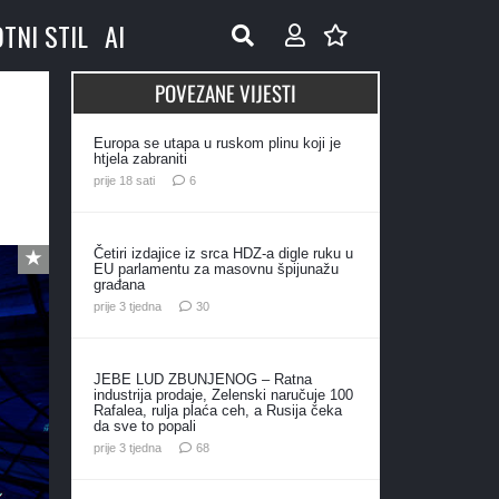
OTNI STIL
AI
POVEZANE VIJESTI
Europa se utapa u ruskom plinu koji je
htjela zabraniti
komentara
prije 18 sati
6
Četiri izdajice iz srca HDZ-a digle ruku u
EU parlamentu za masovnu špijunažu
građana
komentara
prije 3 tjedna
30
JEBE LUD ZBUNJENOG – Ratna
industrija prodaje, Zelenski naručuje 100
Rafalea, rulja plaća ceh, a Rusija čeka
da sve to popali
komentara
prije 3 tjedna
68