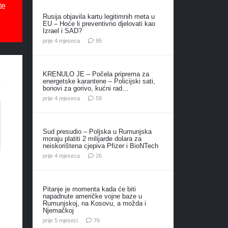
te
Rusija objavila kartu legitimnih meta u
EU – Hoće li preventivno djelovati kao
Izrael i SAD?
komentara
prije 4 mjeseca
95
KRENULO JE – Počela priprema za
energetske karantene – Policijski sati,
bonovi za gorivo, kućni rad…
komentara
prije 4 mjeseca
59
Sud presudio – Poljska u Rumunjska
moraju platiti 2 milijarde dolara za
neiskorištena cjepiva Pfizer i BioNTech
komentara
prije 4 mjeseca
26
Pitanje je momenta kada će biti
napadnute američke vojne baze u
Rumunjskoj, na Kosovu, a možda i
Njemačkoj
komentara
prije 5 mjeseci
76