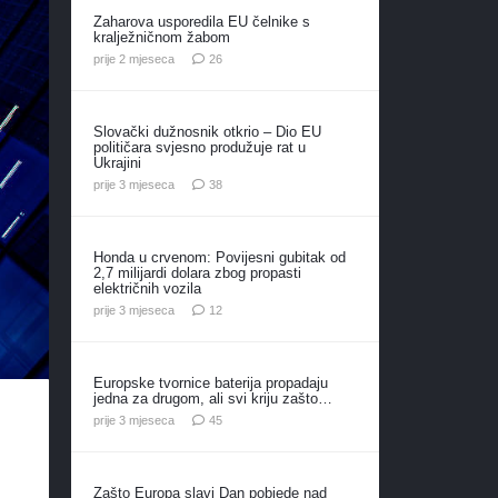
Zaharova usporedila EU čelnike s
kralježničnom žabom
komentara
prije 2 mjeseca
26
Slovački dužnosnik otkrio – Dio EU
političara svjesno produžuje rat u
Ukrajini
komentara
prije 3 mjeseca
38
Honda u crvenom: Povijesni gubitak od
2,7 milijardi dolara zbog propasti
električnih vozila
komentara
prije 3 mjeseca
12
Europske tvornice baterija propadaju
jedna za drugom, ali svi kriju zašto…
komentara
prije 3 mjeseca
45
Zašto Europa slavi Dan pobjede nad