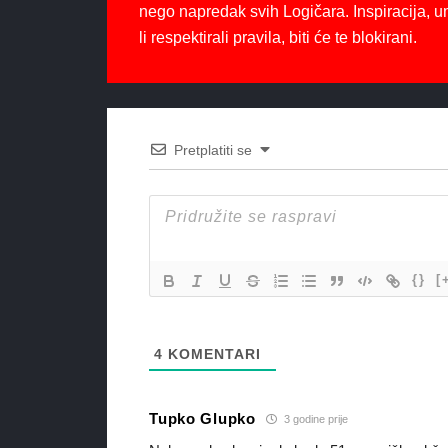
nego napredak svih Logičara. Inspiracija, u
li respektirali pravila, biti će te blokirani.
Pretplatiti se
{}
[
4
KOMENTARI
Tupko Glupko
3 godine prije