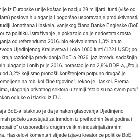
ije iz Europske unije koštao je naciju 29 milijardi funti (više od
olara) poslovnih ulaganja i pogoršao usporavanje produktivnosti
tudiji Jonathana Haskela, vanjskog člana Banke Engleske (Bo
 za politiku. Istraživanje je pokazalo da je nedostatak rasta
ganja od referenduma 2016. bio ekvivalentan 1,3% bruto
voda Ujedinjenog Kraljevstva ili oko 1000 funti (1221 USD) po
 kraja razdoblja predviđanja BoE-a 2026. jaz između sadašnjih
ih ulaganja i onih prije 2016. porastao je na 2,8% BDP-a, „što j
ju od 3,2% koji smo pronašli korištenjem potpuno drugačije
emeljene na robi količine trgovine”, rekao je Haskel. Prema
ima, ulaganja privatnog sektora u zemlji “stala su na svom putu”
kon odluke o izlasku iz EU.
aja BoE-a istaknuo je da je nakon glasovanja Ujedinjeno
mah počelo zaostajati za trendom iz prethodnih šest godina i
opatilo” u usporedbi s drugim velikim industrijaliziranim
. Haskelovi komentari slijede izjavu kreatorice politike BoE