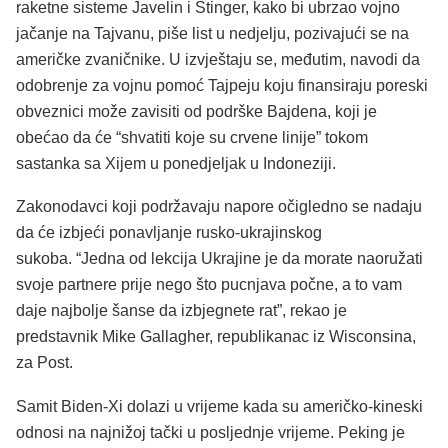
raketne sisteme Javelin i Stinger, kako bi ubrzao vojno
jačanje na Tajvanu, piše list u nedjelju, pozivajući se na
američke zvaničnike.
U izvještaju se, međutim, navodi da
odobrenje za vojnu pomoć Tajpeju koju finansiraju poreski
obveznici može zavisiti od podrške Bajdena, koji je
obećao da će “shvatiti koje su crvene linije” tokom
sastanka sa Xijem u ponedjeljak u Indoneziji.
Zakonodavci koji podržavaju napore očigledno se nadaju
da će izbjeći ponavljanje rusko-ukrajinskog
sukoba. “Jedna od lekcija Ukrajine je da morate naoružati
svoje partnere prije nego što pucnjava počne, a to vam
daje najbolje šanse da izbjegnete rat”, rekao je
predstavnik Mike Gallagher, republikanac iz Wisconsina,
za Post.
Samit Biden-Xi dolazi u vrijeme kada su američko-kineski
odnosi na najnižoj tački u posljednje vrijeme. Peking je