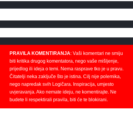
PRAVILA KOMENTIRANJA
: Vaši komentari ne smiju
biti kritika drugog komentatora, nego vaše mišljenje,
prijedlog ili ideja o temi. Nema rasprave tko je u pravu.
Čitatelji neka zaključe što je istina. Cilj nije polemika,
nego napredak svih Logičara. Inspiracija, umjesto
uvjeravanja. Ako nemate ideju, ne komentirajte. Ne
budete li respektirali pravila, biti će te blokirani.