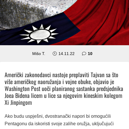
komentara
Mišo T.
14.11.22
10
Američki zakonodavci nastoje preplaviti Tajvan sa što
više američkog naoružanja i vojne obuke, objavio je
Washington Post uoči planiranog sastanka predsjednika
Joea Bidena licem u lice sa njegovim kineskim kolegom
Xi Jinpingom
Ako budu uspješni, dvostranački napori bi omogućili
Pentagonu da iskoristi svoje zalihe oružja, uključujući