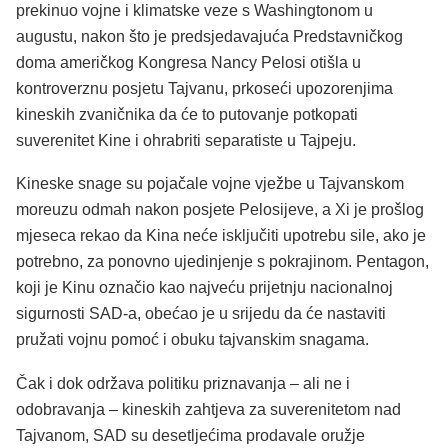
prekinuo vojne i klimatske veze s Washingtonom u
augustu, nakon što je predsjedavajuća Predstavničkog
doma američkog Kongresa Nancy Pelosi otišla u
kontroverznu posjetu Tajvanu, prkoseći upozorenjima
kineskih zvaničnika da će to putovanje potkopati
suverenitet Kine i ohrabriti separatiste u Tajpeju.
Kineske snage su pojačale vojne vježbe u Tajvanskom
moreuzu odmah nakon posjete Pelosijeve, a Xi je prošlog
mjeseca rekao da Kina neće isključiti upotrebu sile, ako je
potrebno, za ponovno ujedinjenje s pokrajinom. Pentagon,
koji je Kinu označio kao najveću prijetnju nacionalnoj
sigurnosti SAD-a, obećao je u srijedu da će nastaviti
pružati vojnu pomoć i obuku tajvanskim snagama.
Čak i dok održava politiku priznavanja – ali ne i
odobravanja – kineskih zahtjeva za suverenitetom nad
Tajvanom, SAD su desetljećima prodavale oružje