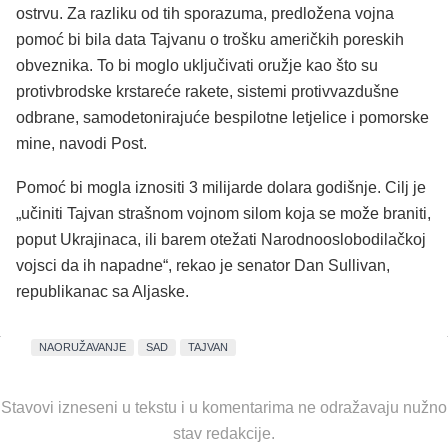
ostrvu. Za razliku od tih sporazuma, predložena vojna
pomoć bi bila data Tajvanu o trošku američkih poreskih
obveznika. To bi moglo uključivati ​​oružje kao što su
protivbrodske krstareće rakete, sistemi protivvazdušne
odbrane, samodetonirajuće bespilotne letjelice i pomorske
mine, navodi Post.
Pomoć bi mogla iznositi 3 milijarde dolara godišnje. Cilj je
„učiniti Tajvan strašnom vojnom silom koja se može braniti,
poput Ukrajinaca, ili barem otežati Narodnooslobodilačkoj
vojsci da ih napadne“, rekao je senator Dan Sullivan,
republikanac sa Aljaske.
NAORUŽAVANJE
SAD
TAJVAN
Stavovi izneseni u tekstu i u komentarima ne odražavaju nužno
stav redakcije.