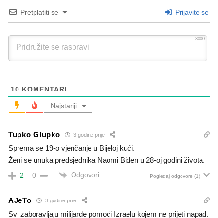
Pretplatiti se
Prijavite se
3000
10
KOMENTARI
Najstariji
Tupko Glupko
3 godine prije
Sprema se 19-o vjenčanje u Bijeloj kući.
Ženi se unuka predsjednika Naomi Biden u 28-oj godini života.
Odgovori
2
0
Pogledaj odgovore
(1)
AJeTo
3 godine prije
Svi zaboravljaju milijarde pomoći Izraelu kojem ne prijeti napad.