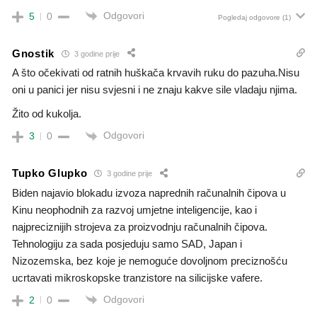
Odgovori
5
0
Pogledaj odgovore
(1)
Gnostik
3 godine prije
A što očekivati od ratnih huškača krvavih ruku do pazuha.Nisu
oni u panici jer nisu svjesni i ne znaju kakve sile vladaju njima.
Žito od kukolja.
Odgovori
3
0
Tupko Glupko
3 godine prije
Biden najavio blokadu izvoza naprednih računalnih čipova u
Kinu neophodnih za razvoj umjetne inteligencije, kao i
najpreciznijih strojeva za proizvodnju računalnih čipova.
Tehnologiju za sada posjeduju samo SAD, Japan i
Nizozemska, bez koje je nemoguće dovoljnom preciznošću
ucrtavati mikroskopske tranzistore na silicijske vafere.
Odgovori
2
0