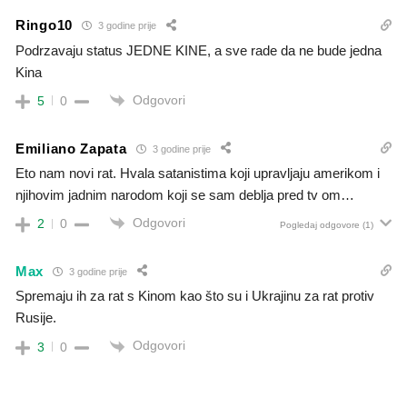
Ringo10
3 godine prije
Podrzavaju status JEDNE KINE, a sve rade da ne bude jedna
Kina
Odgovori
5
0
Emiliano Zapata
3 godine prije
Eto nam novi rat. Hvala satanistima koji upravljaju amerikom i
njihovim jadnim narodom koji se sam deblja pred tv om…
Odgovori
2
0
Pogledaj odgovore
(1)
Max
3 godine prije
Spremaju ih za rat s Kinom kao što su i Ukrajinu za rat protiv
Rusije.
Odgovori
3
0