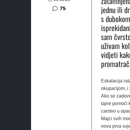
zatamnjena.
jednu ili 
komentara
75
s dubokom 
isprekidani
sam čvrsto
uživam kol
vidjeti ka
promatrača
Eskalacija rat
okupacijom, i 
Ako se zadovo
tajne pomoći 
carstvo u opad
Majci svih mo
nova prva svje