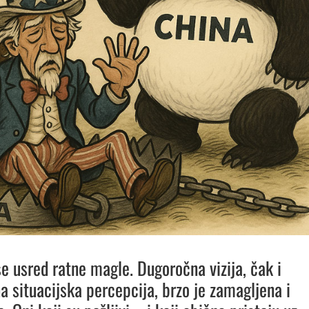
e usred ratne magle. Dugoročna vizija, čak i
a situacijska percepcija, brzo je zamagljena i