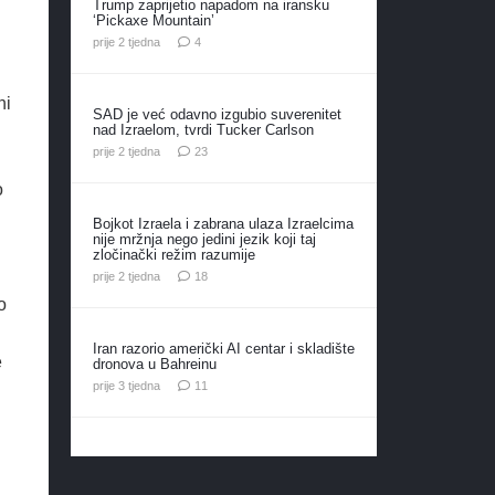
Trump zaprijetio napadom na iransku
‘Pickaxe Mountain’
komentara
prije 2 tjedna
4
ni
SAD je već odavno izgubio suverenitet
nad Izraelom, tvrdi Tucker Carlson
komentara
prije 2 tjedna
23
o
Bojkot Izraela i zabrana ulaza Izraelcima
nije mržnja nego jedini jezik koji taj
zločinački režim razumije
komentara
prije 2 tjedna
18
o
Iran razorio američki AI centar i skladište
e
dronova u Bahreinu
komentara
prije 3 tjedna
11
i