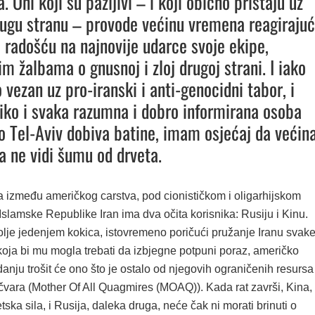
 Oni koji su pažljivi – i koji obično pristaju uz
drugu stranu – provode većinu vremena reagirajuć
radošću na najnovije udarce svoje ekipe,
m žalbama o gnusnoj i zloj drugoj strani. I iako
 vezan uz pro-iranski i anti-genocidni tabor, i
iko i svaka razumna i dobro informirana osoba
ko Tel-Aviv dobiva batine, imam osjećaj da većin
 ne vidi šumu od drveta.
a između američkog carstva, pod cionističkom i oligarhijskom
Islamske Republike Iran ima dva očita korisnika: Rusiju i Kinu.
lje jedenjem kokica, istovremeno poričući pružanje Iranu svak
koja bi mu mogla trebati da izbjegne potpuni poraz, američko
anju trošit će ono što je ostalo od njegovih ograničenih resursa
čvara (Mother Of All Quagmires (MOAQ)). Kada rat završi, Kina,
tska sila, i Rusija, daleka druga, neće čak ni morati brinuti o