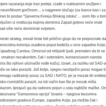
jere razaranja koje Iran pretrpi, izađe s nuklearnim oružjem i
i neuništivom gorčinom… u najgorem slučaju (za Irance kao i za
Iran bi postao “Sjeverna Koreja Bliskog istoka”… osim što u tom
isključen iz institucija kojima dominira Zapad gotovo neće imati
pad više neće dominirati svijetom.
ineski strateg, morali biste biti prilično glupi da ne prepoznate d
a genocidna kolonija usađena poput bodeža u srce zapadne Azije
Zapadnog Carstva. Omrznut od milijardi ljudi, premalen da bi se
, smatran nezakonitim, čak i sotonskim, konsenzusom naroda
zira što njihovi ulizivački vođe kažu), Izrael, za razliku od SAD-a
že se lako poraziti. Još bolje, njegov neizbježni poraz mogao b
u mnogo radikalniji poraz za SAD i NATO, jer je mozak tih entitet
ko-cionistički parazit, na isti način kao što je mozak miša
lazom, tjerajući ga da radosno pojuri u usta najbliže mačke. On
 takozvana “Samsonova opcija” Izraela – njegova bezumna
plodiranjem gradova Europe, zapadne Azije, pa možda čak i