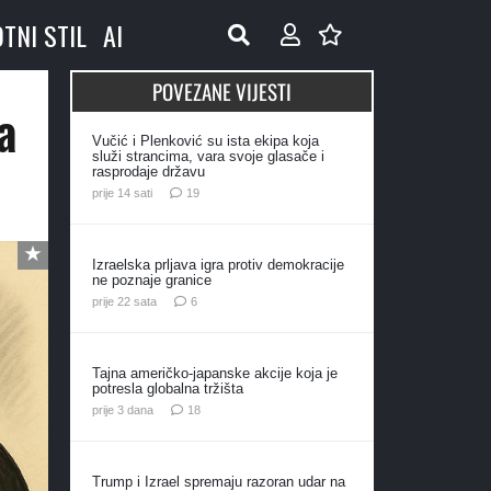
OTNI STIL
AI
POVEZANE VIJESTI
a
Vučić i Plenković su ista ekipa koja
služi strancima, vara svoje glasače i
rasprodaje državu
komentara
prije 14 sati
19
Izraelska prljava igra protiv demokracije
ne poznaje granice
komentara
prije 22 sata
6
Tajna američko-japanske akcije koja je
potresla globalna tržišta
komentara
prije 3 dana
18
Trump i Izrael spremaju razoran udar na