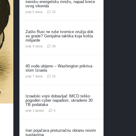
iransku energetsku mrežu, napad kreće
ovog vikenda
komentara
prije 5 dana
32
Zašto Rusi ne ruše tvornice oružja dok
se grade? Genijalna taktika koja košta
milijarde
komentara
prije 6 dana
38
40 vođa ubijeno – Washington prikriva
slom Izraela
komentara
prije 7 dana
15
Izraelski vojni dobavljač IMCO teško
pogođen cyber napadom, ukradeno 30
TB podataka
komentara
prije 1 tjedan
4
Iran pojačava protuzračnu obranu novim
sustavima