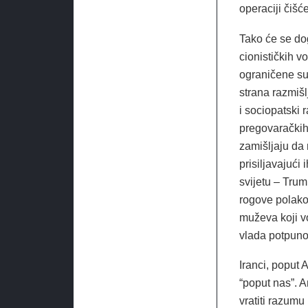
operaciji čišć
Tako će se do
cionističkih v
ograničene su
strana razmišlj
i sociopatski 
pregovaračkih 
zamišljaju da 
prisiljavajući
svijetu – Trum
rogove polako 
muževa koji vod
vlada potpuno 
Iranci, poput 
“poput nas”. A
vratiti razumu