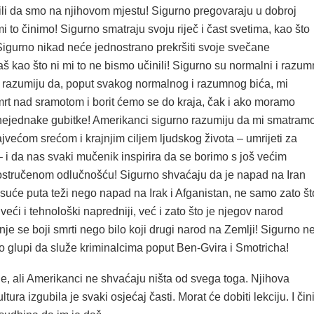
ili da smo na njihovom mjestu! Sigurno pregovaraju u dobroj
 mi to činimo! Sigurno smatraju svoju riječ i čast svetima, kao što
Sigurno nikad neće jednostrano prekršiti svoje svečane
 kao što ni mi to ne bismo učinili! Sigurno su normalni i razum
no razumiju da, poput svakog normalnog i razumnog bića, mi
mrt nad sramotom i borit ćemo se do kraja, čak i ako moramo
lo nejednake gubitke! Amerikanci sigurno razumiju da mi smatram
većom srećom i krajnjim ciljem ljudskog života – umrijeti za
– i da nas svaki mučenik inspirira da se borimo s još većim
ostručenom odlučnošću! Sigurno shvaćaju da je napad na Iran
 tisuće puta teži nego napad na Irak i Afganistan, ne samo zato št
veći i tehnološki napredniji, već i zato što je njegov narod
nje se boji smrti nego bilo koji drugi narod na Zemlji! Sigurno n
ko glupi da služe kriminalcima poput Ben-Gvira i Smotricha!
ne, ali Amerikanci ne shvaćaju ništa od svega toga. Njihova
ura izgubila je svaki osjećaj časti. Morat će dobiti lekciju. I čin