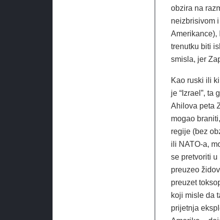
obzira na razm
neizbrisivom 
Amerikance), 
trenutku biti 
smisla, jer Za
Kao ruski ili k
je “Izrael”, t
Ahilova peta 
mogao braniti
regije (bez ob
ili NATO-a, mo
se pretvoriti 
preuzeo židovs
preuzet toksop
koji misle da
prijetnja eks