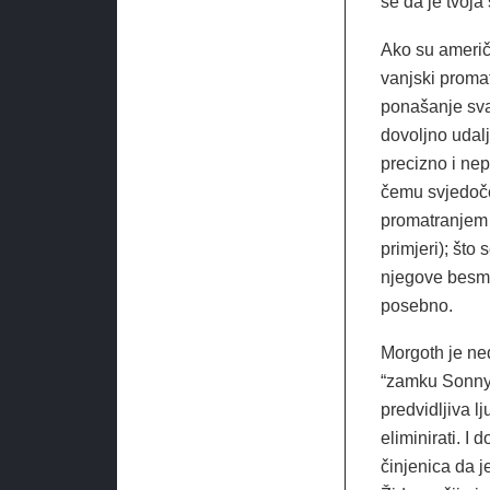
se da je tvoja
Ako su američk
vanjski promat
ponašanje svak
dovoljno udal
precizno i nep
čemu svjedoče
promatranjem 
primjeri); što
njegove besmr
posebno.
Morgoth je ned
“zamku Sonnyja
predvidljiva lj
eliminirati. I 
činjenica da j