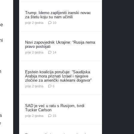
Trump: Idemo zaplijeniti iranski novac
za štetu koju su nam učinili
komentara
prije 2 tjedna
10
ne
ni
Novi zapovjednik Ukrajine: “Rusija nema
pravo postojati
komentara
prije 2 tjedna
14
m
Epstein koalicija poručuje: “Saudijska
Arabija mora priznati Izrael i njegove
zločine za američki nuklearni dogovor”
komentara
prije 2 tjedna
6
SAD je već u ratu s Rusijom, tvrdi
Tucker Carlson
a
komentara
prije 2 tjedna
15
e