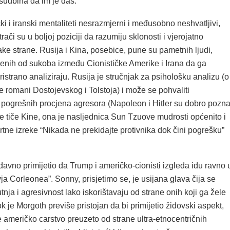
 sudbina da im je daš.
i i iranski mentaliteti nesrazmjerni i međusobno neshvatljivi,
rači su u boljoj poziciji da razumiju sklonosti i vjerojatno
e strane. Rusija i Kina, posebice, pune su pametnih ljudi,
jenih od sukoba između Cionističke Amerike i Irana da ga
ristrano analiziraju. Rusija je stručnjak za psihološku analizu (o
 romani Dostojevskog i Tolstoja) i može se pohvaliti
pogrešnih procjena agresora (Napoleon i Hitler su dobro pozna
 se tiče Kine, ona je nasljednica Sun Tzuove mudrosti općenito i
tne izreke “Nikada ne prekidajte protivnika dok čini pogrešku”
avno primijetio da Trump i američko-cionisti izgleda idu ravno 
 Corleonea”. Sonny, prisjetimo se, je usijana glava čija se
utnja i agresivnost lako iskorištavaju od strane onih koji ga žele
dok je Morgoth previše pristojan da bi primijetio židovski aspekt,
e američko carstvo preuzeto od strane ultra-etnocentričnih