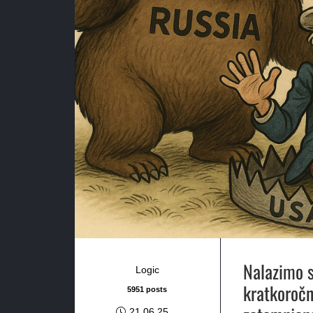
Nalazimo s
Logic
kratkoročn
5951 posts
21.06.25