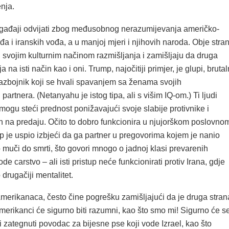
enja.
gađaji odvijati zbog međusobnog nerazumijevanja američko-
ođa i iranskih vođa, a u manjoj mjeri i njihovih naroda. Obje stra
 svojim kulturnim načinom razmišljanja i zamišljaju da druga
a na isti način kao i oni. Trump, najočitiji primjer, je glupi, brutal
razbojnik koji se hvali spavanjem sa ženama svojih
partnera. (Netanyahu je istog tipa, ali s višim IQ-om.) Ti ljudi
mogu steći prednost ponižavajući svoje slabije protivnike i
 ih na predaju. Očito to dobro funkcionira u njujorškom poslovno
p je uspio izbjeći da ga partner u pregovorima kojem je nanio
muči do smrti, što govori mnogo o jadnoj klasi prevarenih
e carstvo – ali isti pristup neće funkcionirati protiv Irana, gdje
drugačiji mentalitet.
Amerikanaca, često čine pogrešku zamišljajući da je druga stran
merikanci će sigurno biti razumni, kao što smo mi! Sigurno će s
 i zategnuti povodac za bijesne pse koji vode Izrael, kao što