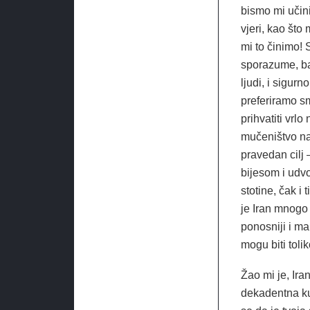
bismo mi učin
vjeri, kao što
mi to činimo! 
sporazume, baš
ljudi, i sigur
preferiramo s
prihvatiti vr
mučeništvo naj
pravedan cilj 
bijesom i udv
stotine, čak i
je Iran mnogo 
ponosniji i ma
mogu biti toli
Žao mi je, Ira
dekadentna kult