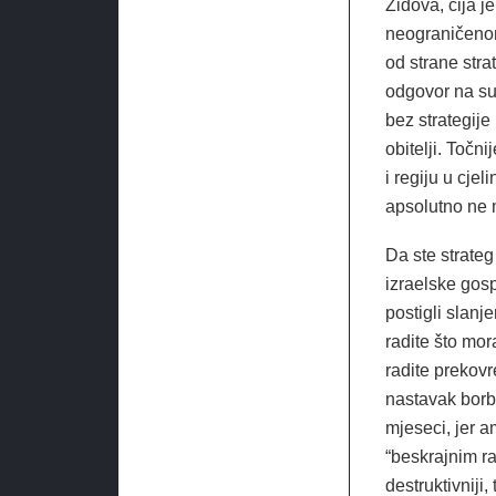
Židova, čija j
neograničenom
od strane stra
odgovor na suk
bez strategij
obitelji. Točn
i regiju u cjel
apsolutno ne 
Da ste strateg
izraelske gos
postigli slanj
radite što mor
radite prekov
nastavak borbe
mjeseci, jer 
“beskrajnim ra
destruktivniji,