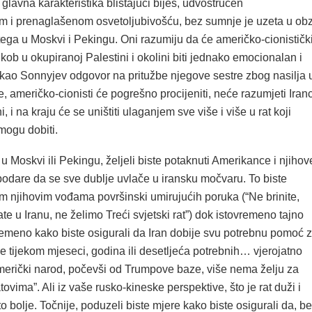
e glavna karakteristika blistajući bijes, udvostručen
 i prenaglašenom osvetoljubivošću, bez sumnje je uzeta u obz
tega u Moskvi i Pekingu. Oni razumiju da će američko-cionističk
ob u okupiranoj Palestini i okolini biti jednako emocionalan i
e kao Sonnyjev odgovor na pritužbe njegove sestre zbog nasilja 
ije, američko-cionisti će pogrešno procijeniti, neće razumjeti Iran
ini, i na kraju će se uništiti ulaganjem sve više i više u rat koji
mogu dobiti.
 u Moskvi ili Pekingu, željeli biste potaknuti Amerikance i njihov
podare da se sve dublje uvlače u iransku močvaru. To biste
em njihovim vođama površinski umirujućih poruka (“Ne brinite,
ate u Iranu, ne želimo Treći svjetski rat”) dok istovremeno tajno
remeno kako biste osigurali da Iran dobije svu potrebnu pomoć 
 tijekom mjeseci, godina ili desetljeća potrebnih… vjerojatno
američki narod, počevši od Trumpove baze, više nema želju za
tovima”. Ali iz vaše rusko-kineske perspektive, što je rat duži i
 to bolje. Točnije, poduzeli biste mjere kako biste osigurali da, b