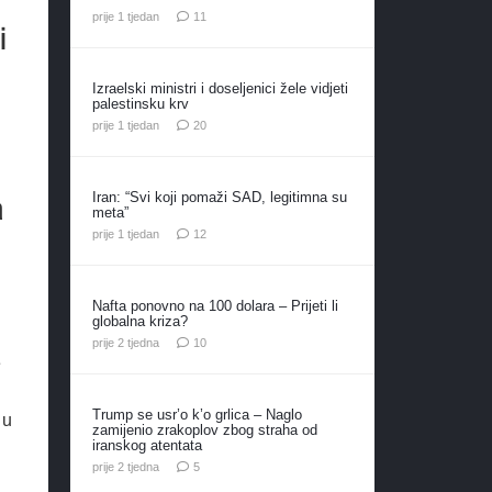
komentara
prije 1 tjedan
11
i
Izraelski ministri i doseljenici žele vidjeti
palestinsku krv
komentara
prije 1 tjedan
20
a
Iran: “Svi koji pomaži SAD, legitimna su
meta”
komentara
prije 1 tjedan
12
Nafta ponovno na 100 dolara – Prijeti li
globalna kriza?
komentara
prije 2 tjedna
10
e
Trump se usr’o k’o grlica – Naglo
 u
zamijenio zrakoplov zbog straha od
iranskog atentata
komentara
prije 2 tjedna
5