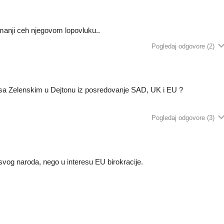
i manji ceh njegovom lopovluku..
Pogledaj odgovore
(2)
ore sa Zelenskim u Dejtonu iz posredovanje SAD, UK i EU ?
Pogledaj odgovore
(3)
u svog naroda, nego u interesu EU birokracije.