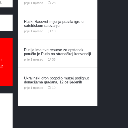
e.
komentara
prije 1 mjesec
28
Ruski Rassvet mijenja pravila igre u
satelitskom ratovanju
komentara
prije 1 mjesec
10
Rusija ima sve resurse za opstanak,
poručio je Putin na stranačkoj konvenciji
,
komentara
prije 1 mjesec
33
te
Ukrajinski dron pogodio muzej podignut
donacijama građana, 12 ozlijeđenih
komentara
prije 1 mjesec
10