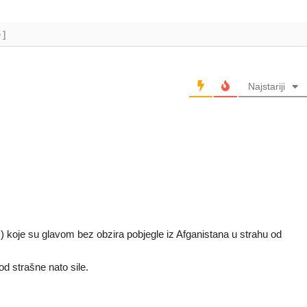
+]
Najstariji
O) koje su glavom bez obzira pobjegle iz Afganistana u strahu od
od strašne nato sile.