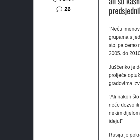
ali su kasn
predsjedni
komentara
26
“Neću imenovat
grupama s jed
sto, pa ćemo n
2005. do 2010.
Juščenko je d
proljeće optuž
gradovima izv
“Ali nakon što
neće dozvoliti
nekim dijelom 
ideju!”
Rusija je pokr