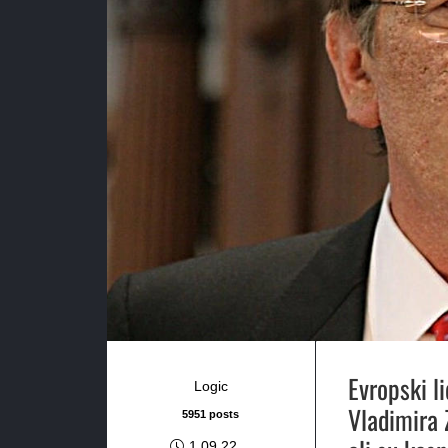
Evropski l
Logic
Vladimira 
5951 posts
1.09.22