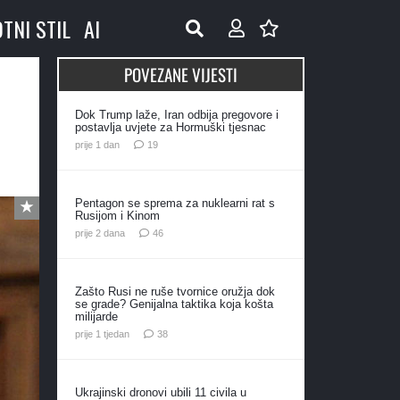
OTNI STIL
AI
POVEZANE VIJESTI
Dok Trump laže, Iran odbija pregovore i
postavlja uvjete za Hormuški tjesnac
komentara
prije 1 dan
19
Pentagon se sprema za nuklearni rat s
Rusijom i Kinom
komentara
prije 2 dana
46
Zašto Rusi ne ruše tvornice oružja dok
se grade? Genijalna taktika koja košta
milijarde
komentara
prije 1 tjedan
38
Ukrajinski dronovi ubili 11 civila u