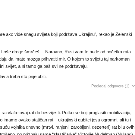
re ako vide snagu svijeta koji podržava Ukrajinu”, rekao je Zelenski
eš! Loše droge šmrčeš… Naravno, Rusi vam to nude od početka rata
adaju da imate mozga prihvatiti mir. O kojem to svijetu taj narkoman
ini svijet, a ni tamo ga baš svi ne podržavaju.
a treba što prije ubiti.
Pogledaj odgovore
(1)
m razvlače ovaj rat do besvijesti. Putko se boji proglasiti mobilizaciju,
ato imamo ovako statičan rat – ukrajinski gubitci jesu ogromni, ali tu i
uću vojnika dnevno (mrtvi, ranjeni, zarobljeni, dezerteri) rat bi u ovih
trošeno, po priznaju same “slastičarke” Victorije Nudelman (Nuland),