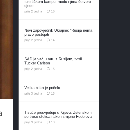
turističkom kampu, među njima četvero
djece
komentara
prije 2 tjedna
16
Novi zapovjednik Ukrajine: “Rusija nema
pravo postojati
komentara
prije 2 tjedna
14
SAD je već u ratu s Rusijom, tvrdi
Tucker Carlson
komentara
prije 2 tjedna
15
Velika bitka je počela
komentara
prije 3 tjedna
13
a
Tisuće prosvjeduju u Kijevu, Zelenskom
se trese stolica nakon smjene Fedorova
komentara
prije 3 tjedna
13