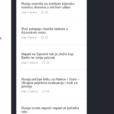
Rusija sravnila sa zemljom kijevsku
tvornicu dronova u noćnom udaru
komentara
prije 4 tjedna
26
Rusi potapaju vlastite tankere u
Azovskom moru
komentara
a,
prije 4 tjedna
29
Napad na Sjeverni tok je zločin koji
Berlin ne smije priznati
komentara
prije 1 mjesec
20
Rusija počinje bitku za Harkov i Sumi –
Ukrajina priprema evakuaciju i moli za
primirje
komentara
prije 1 mjesec
46
Rusija izvela najveći napad od početka
rata