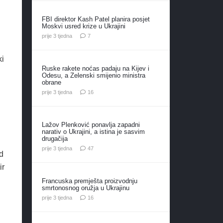
FBI direktor Kash Patel planira posjet
Moskvi usred krize u Ukrajini
komentara
prije 3 tjedna
7
ki
Ruske rakete noćas padaju na Kijev i
Odesu, a Zelenski smijenio ministra
obrane
komentara
prije 3 tjedna
16
Lažov Plenković ponavlja zapadni
narativ o Ukrajini, a istina je sasvim
drugačija
komentara
prije 3 tjedna
47
d
ir
Francuska premješta proizvodnju
smrtonosnog oružja u Ukrajinu
komentara
prije 3 tjedna
16