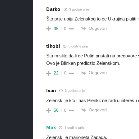
Darko
3 godine prije
Što prije ubiju Zelenskog to će Ukrajina platit
Odgovori
35
0
tihobl
3 godine prije
Sta mislite da li ce Putin pristati na pregov
Ovo je Blinken predlozio Zelenskom.
Odgovori
22
0
Ivan
3 godine prije
Zelenski je k’o i naš Plenki: ne radi u interes
Odgovori
50
0
Max
3 godine prije
Zelenski je marioneta Zapada.