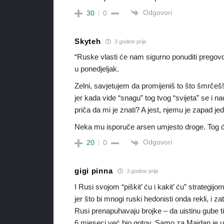
Odgovori
30
0
Skyteh
3 godine prije
“Ruske vlasti će nam sigurno ponuditi pregovo
u ponedjeljak.
Zelni, savjetujem da promijeniš to što šmrč
jer kada vide “snagu” tog tvog “svijeta” se i n
priča da mi je znati? A jest, njemu je zapad jed
Neka mu isporuče arsen umjesto droge. Tog đavl
Odgovori
20
0
gigi pinna
3 godine prije
I Rusi svojom “piškit’ ću i kakit’ ću” strategijo
jer što bi mnogi ruski hedonisti onda rekli, i z
Rusi prenapuhavaju brojke – da uistinu gube tis
6 mjeseci već bio gotov. Samo za Majdan je u