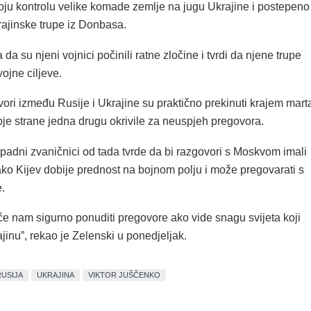
oju kontrolu velike komade zemlje na jugu Ukrajine i postepeno
rajinske trupe iz Donbasa.
da su njeni vojnici počinili ratne zločine i tvrdi da njene trupe
ojne ciljeve.
ori između Rusije i Ukrajine su praktično prekinuti krajem mart
bje strane jedna drugu okrivile za neuspjeh pregovora.
apadni zvaničnici od tada tvrde da bi razgovori s Moskvom imali
ko Kijev dobije prednost na bojnom polju i može pregovarati s
.
će nam sigurno ponuditi pregovore ako vide snagu svijeta koji
inu”, rekao je Zelenski u ponedjeljak.
RUSIJA
UKRAJINA
VIKTOR JUŠČENKO