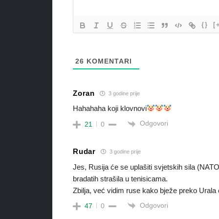
{}
[
26
KOMENTARI
Zoran
3 godine prije
Hahahaha koji klovnovi
Odgovori
21
0
Rudar
3 godine prije
Jes, Rusija će se uplašiti svjetskih sila (NAT
bradatih strašila u tenisicama.
Zbilja, već vidim ruse kako bježe preko Urala 
Odgovori
47
0