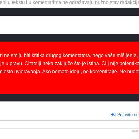
eni u tekstu i u komentarima ne odražavaju nužno stav redakcij
ri ne smiju biti kritika drugog komentatora, nego vaše mišljenje,
je u pravu. Čitatelji neka zaključe što je istina. Cilj nije polemika
mjesto uvjeravanja. Ako nemate ideju, ne komentirajte. Ne bude
Prijavite se
3000