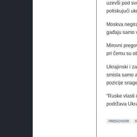
uzevši pod sv
potiskujući uk
Moskva negira 
gađaju samo v
Mirovni pregov
pri čemu su o
Ukrajinski i z
smisla samo a
pozicije snage
“Ruske vlasti 
podržava Ukraj
PREGOVORI