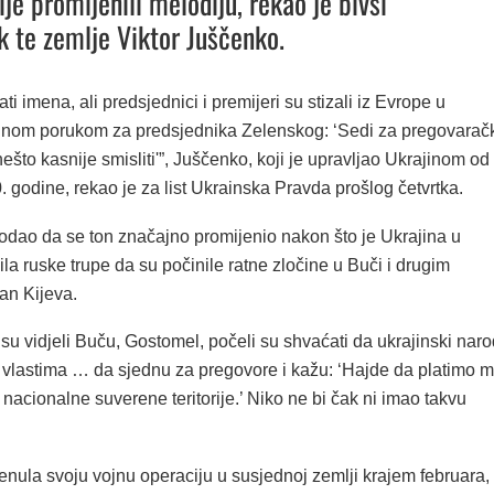
ije promijenili melodiju, rekao je bivši
k te zemlje Viktor Juščenko.
i imena, ali predsjednici i premijeri su stizali iz Evrope u
nom porukom za predsjednika Zelenskog: ‘Sedi za pregovarač
ešto kasnije smisliti'”, Juščenko, koji je upravljao Ukrajinom od
 godine, rekao je za list Ukrainska Pravda prošlog četvrtka.
odao da se ton značajno promijenio nakon što je Ukrajina u
ila ruske trupe da su počinile ratne zločine u Buči i drugim
an Kijeva.
 su vidjeli Buču, Gostomel, počeli su shvaćati da ukrajinski naro
 vlastima … da sjednu za pregovore i kažu: ‘Hajde da platimo m
nacionalne suverene teritorije.’ Niko ne bi čak ni imao takvu
enula svoju vojnu operaciju u susjednoj zemlji krajem februara,