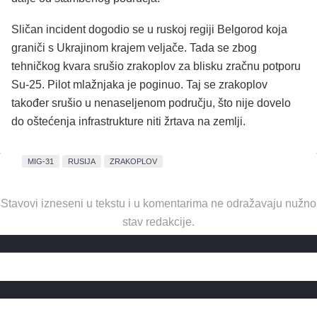
Sličan incident dogodio se u ruskoj regiji Belgorod koja
graniči s Ukrajinom krajem veljače. Tada se zbog
tehničkog kvara srušio zrakoplov za blisku zračnu potporu
Su-25. Pilot mlažnjaka je poginuo. Taj se zrakoplov
također srušio u nenaseljenom području, što nije dovelo
do oštećenja infrastrukture niti žrtava na zemlji.
MIG-31
RUSIJA
ZRAKOPLOV
Stavovi izneseni u tekstu i u komentarima ne odražavaju nužno
stav redakcije.