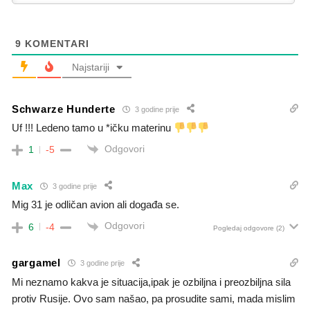
9
KOMENTARI
Najstariji
Schwarze Hunderte
3 godine prije
Uf !!! Ledeno tamo u *ičku materinu
Odgovori
1
-5
Max
3 godine prije
Mig 31 je odličan avion ali događa se.
Odgovori
6
-4
Pogledaj odgovore
(2)
gargamel
3 godine prije
Mi neznamo kakva je situacija,ipak je ozbiljna i preozbiljna sila
protiv Rusije. Ovo sam našao, pa prosudite sami, mada mislim