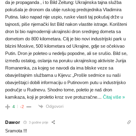
da je propaganda , i to Bild Zeitung: Ukrajinska tajna služba
pokušala je dronom da ubije ruskog predsjednika Vladimira
Putina. Iako napad nije uspio, ruske vlasti taj pokušaj drže u
tajnosti, piše njemački list Bild nakon vlastite istrage. Korišteni
dron bi bio najmoderniji ukrajinski dron srednjeg dometa sa
dometom do 800 kilometara. Cilj je bio novi industrijski park u
blizini Moskve, 500 kilometara od Ukrajine, gdje se očekivao
Putin. Dron je poleteo u nedelju popodne, ali se srušio. Bild se,
između ostalog, oslanja na poruku ukrajinskog aktiviste Jurija
Romanenka, za kojeg se navodi da ima bliske veze sa
obavještajnim službama u Kijevu: „Prošle sedmice su naši
obavještajci dobili informaciju o Putinovom putu u industrijsko
područje u Rudnevu. Shodno tome, poletio je naš dron
kamikaza, koji je proletio kroz sve protuzračne
…
Čitaj više »
Odgovori
4
-2
Dawor
3 godine prije
Sramota !!!