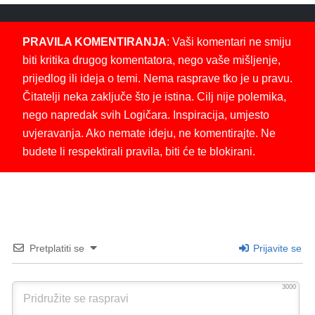
PRAVILA KOMENTIRANJA
: Vaši komentari ne smiju
biti kritika drugog komentatora, nego vaše mišljenje,
prijedlog ili ideja o temi. Nema rasprave tko je u pravu.
Čitatelji neka zaključe što je istina. Cilj nije polemika,
nego napredak svih Logičara. Inspiracija, umjesto
uvjeravanja. Ako nemate ideju, ne komentirajte. Ne
budete li respektirali pravila, biti će te blokirani.
Pretplatiti se
Prijavite se
3000