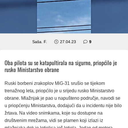
komentara
Saša. F.
27.04.23
9
Oba pilota su se katapultirala na sigurno, priopćilo je
rusko Ministarstvo obrane
Ruski borbeni zrakoplov MiG-31 srušio se tijekom
trenažnog leta, priopćilo je u srijedu rusko Ministarstvo
obrane. Mlažnjak je pao u napušteno područje, navodi se
u priopćenju Ministarstva, dodajući da u incidentu nije bilo
žrtava. Na video snimkama, koje su dostupne na
društvenim mrežama, vidi se plamen koji izlazi iz
mlažnjaka dok je letjelica još letjela. Jedan od motora