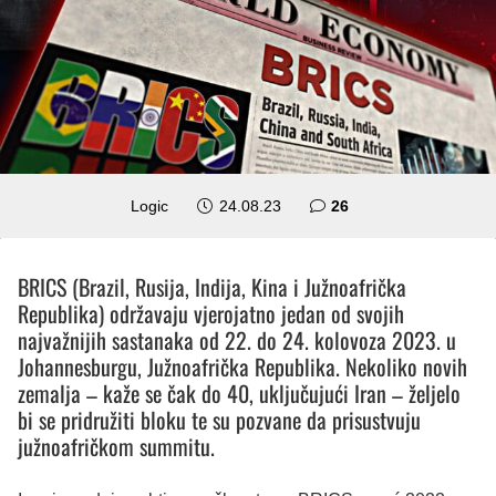
komentara
Logic
24.08.23
26
BRICS (Brazil, Rusija, Indija, Kina i Južnoafrička
Republika) održavaju vjerojatno jedan od svojih
najvažnijih sastanaka od 22. do 24. kolovoza 2023. u
Johannesburgu, Južnoafrička Republika. Nekoliko novih
zemalja – kaže se čak do 40, uključujući Iran – željelo
bi se pridružiti bloku te su pozvane da prisustvuju
južnoafričkom summitu.