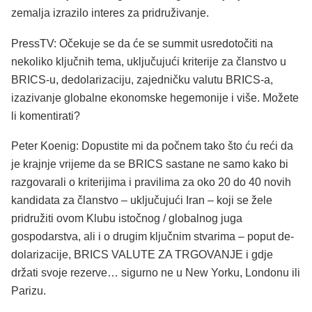
zemalja izrazilo interes za pridruživanje.
PressTV: Očekuje se da će se summit usredotočiti na
nekoliko ključnih tema, uključujući kriterije za članstvo u
BRICS-u, dedolarizaciju, zajedničku valutu BRICS-a,
izazivanje globalne ekonomske hegemonije i više. Možete
li komentirati?
Peter Koenig: Dopustite mi da počnem tako što ću reći da
je krajnje vrijeme da se BRICS sastane ne samo kako bi
razgovarali o kriterijima i pravilima za oko 20 do 40 novih
kandidata za članstvo – uključujući Iran – koji se žele
pridružiti ovom Klubu istočnog / globalnog juga
gospodarstva, ali i o drugim ključnim stvarima – poput de-
dolarizacije, BRICS VALUTE ZA TRGOVANJE i gdje
držati svoje rezerve… sigurno ne u New Yorku, Londonu ili
Parizu.