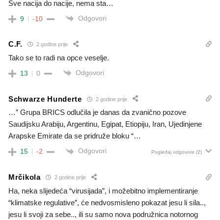
Sve nacija do nacije, nema sta…
Odgovori
9
-10
C.F.
2 godine prije
Tako se to radi na opce veselje.
Odgovori
13
0
Schwarze Hunderte
2 godine prije
…” Grupa BRICS odlučila je danas da zvanično pozove
Saudijsku Arabiju, Argentinu, Egipat, Etiopiju, Iran, Ujedinjene
Arapske Emirate da se pridruže bloku “…
Odgovori
15
-2
Pogledaj odgovore
(2)
Mrčikola
2 godine prije
Ha, neka slijedeća “virusijada”, i možebitno implementiranje
“klimatske regulative”, će nedvosmisleno pokazat jesu li sila..,
jesu li svoji za sebe.., ili su samo nova podružnica notornog