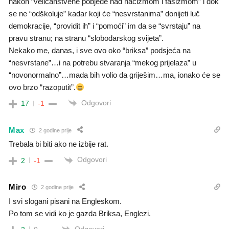
nakon “veličanstvene pobjede nad nacizmom i fašizmom” i dok
se ne “odškoluje” kadar koji će “nesvrstanima” donijeti luč
demokracije, “providit ih” i “pomoći” im da se “svrstaju” na
pravu stranu; na stranu “slobodarskog svijeta”.
Nekako me, danas, i sve ovo oko “briksa” podsjeća na
“nesvrstane”…i na potrebu stvaranja “mekog prijelaza” u
“novonormalno”…mada bih volio da griješim…ma, ionako će se
ovo brzo “razoputit”.
Odgovori
17
-1
Max
2 godine prije
Trebala bi biti ako ne izbije rat.
Odgovori
2
-1
Miro
2 godine prije
I svi slogani pisani na Engleskom.
Po tom se vidi ko je gazda Briksa, Englezi.
Odgovori