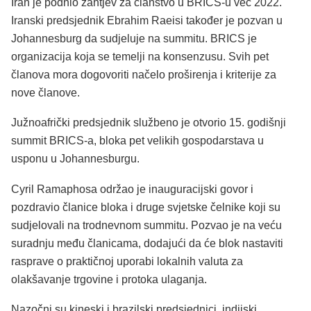
Iran je podnio zahtjev za članstvo u BRICS-u već 2022.
Iranski predsjednik Ebrahim Raeisi također je pozvan u
Johannesburg da sudjeluje na summitu. BRICS je
organizacija koja se temelji na konsenzusu. Svih pet
članova mora dogovoriti načelo proširenja i kriterije za
nove članove.
Južnoafrički predsjednik službeno je otvorio 15. godišnji
summit BRICS-a, bloka pet velikih gospodarstava u
usponu u Johannesburgu.
Cyril Ramaphosa održao je inauguracijski govor i
pozdravio članice bloka i druge svjetske čelnike koji su
sudjelovali na trodnevnom summitu. Pozvao je na veću
suradnju među članicama, dodajući da će blok nastaviti
rasprave o praktičnoj uporabi lokalnih valuta za
olakšavanje trgovine i protoka ulaganja.
Nazočni su kineski i brazilski predsjednici, indijski