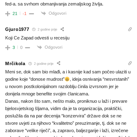
fed-a. sa svrhom obmanjivanja zemaljskog življa.
Odgovori
21
-1
Gjuro1977
2 godine prije
Koji Ce Zapad odvesti u recesiju
Odgovori
3
0
Mrčikola
2 godine prije
Meni se, dok sam bio mlađi, a i kasnije kad sam počeo ulaziti u
godine koje “donose mudrost”
, ideja osnivanja “nesvrstanih”
u novom postkolonijalnom razdoblju činila izvrsnom jer je
donijela mnoge benefite svojim članicama.
Danas, nakon što sam, nešto malo, proniknuo u laži i prevare
bjelosvjetskog šljama, vidim da je ta organizacija, praktički,
poslužila da na par decenija “konzervira” države dok se ne
stvore uvjeti za njihovo “kvalitetno” preuzimanje, tj. dok se ne
zaborave “velike riječi”, a, zapravo, baljezgarije i laži, izrečene