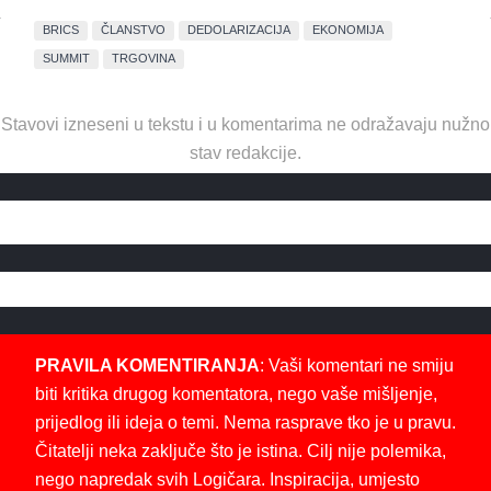
BRICS
ČLANSTVO
DEDOLARIZACIJA
EKONOMIJA
SUMMIT
TRGOVINA
Stavovi izneseni u tekstu i u komentarima ne odražavaju nužno
stav redakcije.
PRAVILA KOMENTIRANJA
: Vaši komentari ne smiju
biti kritika drugog komentatora, nego vaše mišljenje,
prijedlog ili ideja o temi. Nema rasprave tko je u pravu.
Čitatelji neka zaključe što je istina. Cilj nije polemika,
nego napredak svih Logičara. Inspiracija, umjesto