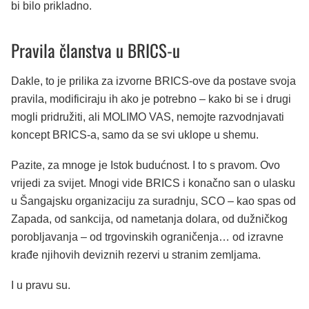
bi bilo prikladno.
Pravila članstva u BRICS-u
Dakle, to je prilika za izvorne BRICS-ove da postave svoja
pravila, modificiraju ih ako je potrebno – kako bi se i drugi
mogli pridružiti, ali MOLIMO VAS, nemojte razvodnjavati
koncept BRICS-a, samo da se svi uklope u shemu.
Pazite, za mnoge je Istok budućnost. I to s pravom. Ovo
vrijedi za svijet. Mnogi vide BRICS i konačno san o ulasku
u Šangajsku organizaciju za suradnju, SCO – kao spas od
Zapada, od sankcija, od nametanja dolara, od dužničkog
porobljavanja – od trgovinskih ograničenja… od izravne
krađe njihovih deviznih rezervi u stranim zemljama.
I u pravu su.