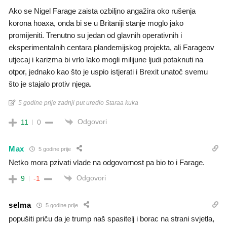
Ako se Nigel Farage zaista ozbiljno angažira oko rušenja
korona hoaxa, onda bi se u Britaniji stanje moglo jako
promijeniti. Trenutno su jedan od glavnih operativnih i
eksperimentalnih centara plandemijskog projekta, ali Farageov
utjecaj i karizma bi vrlo lako mogli milijune ljudi potaknuti na
otpor, jednako kao što je uspio istjerati i Brexit unatoč svemu
što je stajalo protiv njega.
5 godine prije zadnji put uredio Staraa kuka
Odgovori
11
0
Max
5 godine prije
Netko mora pzivati vlade na odgovornost pa bio to i Farage.
Odgovori
9
-1
selma
5 godine prije
popušiti priču da je trump naš spasitelj i borac na strani svjetla,