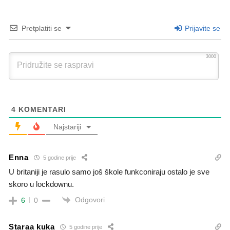
Pretplatiti se
Prijavite se
3000
4
KOMENTARI
Najstariji
Enna
5 godine prije
U britaniji je rasulo samo još škole funkconiraju ostalo je sve
skoro u lockdownu.
Odgovori
6
0
Staraa kuka
5 godine prije