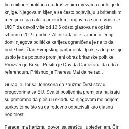
Ima milione pratilaca na društvenim mrežama i autor je tri
knjige. Njegova mišljenja se često pojavljuju u britanskim
medijima, pa čak i u američkim krugovima sada. Vodio je
UKIP da osvoji više od 12,6 odsto glasova na opštim
izborima 2015. godine. Ali nikada nije izabran u Donji
dom; njegova politička karijera ograničena je na to da
bude bivši član Evropskog parlamenta. Ipak, sa te pozicije
uspio je da potpuno promijeni obraz britanske politike.
Proizveo je Brexit. Prisilio je Davida Camerona da održi
referendum. Pritisnuo je Theresu Mai da ne radi.
Gurao je Borisa Johnsona da zauzme čvrst stav u
pregovorima sa EU. Sva tri posljednja premijera na kraju
su primorana da plešu u skladu sa njegovom melodijom,
uprkos tome što su ga redovno odbacivali kao glasnu
nebitnost.
Farage ima harizmu, govori sa strašću i ubjeđenjem. Čini