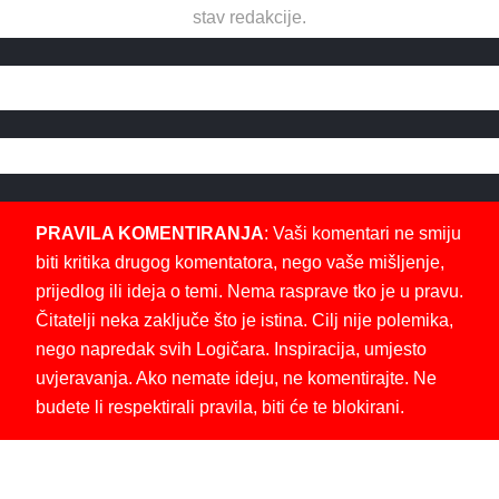
stav redakcije.
PRAVILA KOMENTIRANJA
: Vaši komentari ne smiju
biti kritika drugog komentatora, nego vaše mišljenje,
prijedlog ili ideja o temi. Nema rasprave tko je u pravu.
Čitatelji neka zaključe što je istina. Cilj nije polemika,
nego napredak svih Logičara. Inspiracija, umjesto
uvjeravanja. Ako nemate ideju, ne komentirajte. Ne
budete li respektirali pravila, biti će te blokirani.