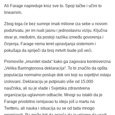
Ali Farage napreduje kroz sve to. Spoji tačke i učini to
linearnim.
Zbog toga će bez sumnje imati milione iza sebe u novom
poduhvatu, jer im nudi jasnu i jednostavnu viziju. Ključna
stvar je, međutim, da postoji razlika između govorenja i
činjenja. Farage nema teret upravljanja sistemom i
pokušaja da spriječi da broj mrtvih bude još veći.
Promoviše „imunitet stada“ kako ga zagovara kontroverzna
„Velika Barringtonova deklaracija“. To bi značilo da opšta
populacija normalno posluje dok oni koji su osjetljivi ostaju
izolovani. Deklaraciju je potpisalo više od 15.000
naučnika, ali su je vlade i Svjetska zdravstvena
organizacija uglavnom odbacile. Mnogi su istakli da je
Farage prvobitno ismijavao tu ideju još u martu na
Twitteru, ali nauka i situacija su se od tada mnogo
promijenili. Pa može biti da osjeća da je vrijeme da uradi