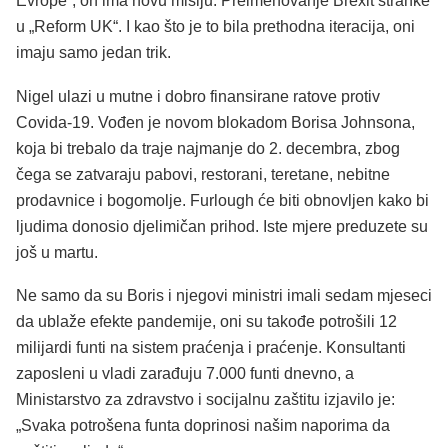
Evrope“, on ima novu misiju. Preimenovanje Brexit stranke
u „Reform UK“. I kao što je to bila prethodna iteracija, oni
imaju samo jedan trik.
Nigel ulazi u mutne i dobro finansirane ratove protiv
Covida-19. Vođen je novom blokadom Borisa Johnsona,
koja bi trebalo da traje najmanje do 2. decembra, zbog
čega se zatvaraju pabovi, restorani, teretane, nebitne
prodavnice i bogomolje. Furlough će biti obnovljen kako bi
ljudima donosio djelimičan prihod. Iste mjere preduzete su
još u martu.
Ne samo da su Boris i njegovi ministri imali sedam mjeseci
da ublaže efekte pandemije, oni su takođe potrošili 12
milijardi funti na sistem praćenja i praćenje. Konsultanti
zaposleni u vladi zarađuju 7.000 funti dnevno, a
Ministarstvo za zdravstvo i socijalnu zaštitu izjavilo je:
„Svaka potrošena funta doprinosi našim naporima da