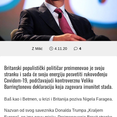
komentara
Z Milić
4.11.20
4
Britanski populistički političar preimenovao je svoju
stranku i sada će svoju energiju posvetiti rukovođenju
Covidom-19, podržavajući kontroverznu Veliku
Barringtonovu deklaraciju koja zagovara imunitet stada.
Baš kao i Betmen, u krizi i Britanija poziva Nigela Faragea.
Nazvan od svog saveznika Donalda Trumpa „Kraljem