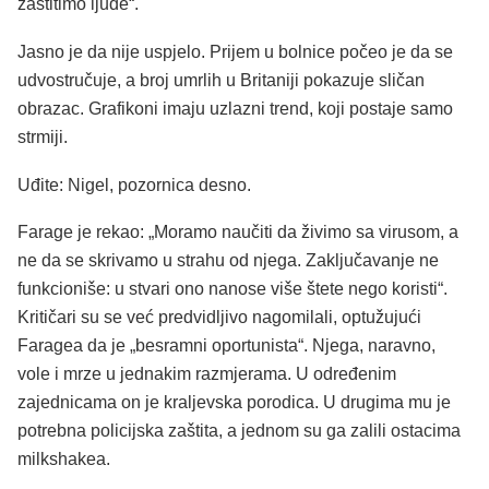
zaštitimo ljude“.
Jasno je da nije uspjelo. Prijem u bolnice počeo je da se
udvostručuje, a broj umrlih u Britaniji pokazuje sličan
obrazac. Grafikoni imaju uzlazni trend, koji postaje samo
strmiji.
Uđite: Nigel, pozornica desno.
Farage je rekao: „Moramo naučiti da živimo sa virusom, a
ne da se skrivamo u strahu od njega. Zaključavanje ne
funkcioniše: u stvari ono nanose više štete nego koristi“.
Kritičari su se već predvidljivo nagomilali, optužujući
Faragea da je „besramni oportunista“. Njega, naravno,
vole i mrze u jednakim razmjerama. U određenim
zajednicama on je kraljevska porodica. U drugima mu je
potrebna policijska zaštita, a jednom su ga zalili ostacima
milkshakea.