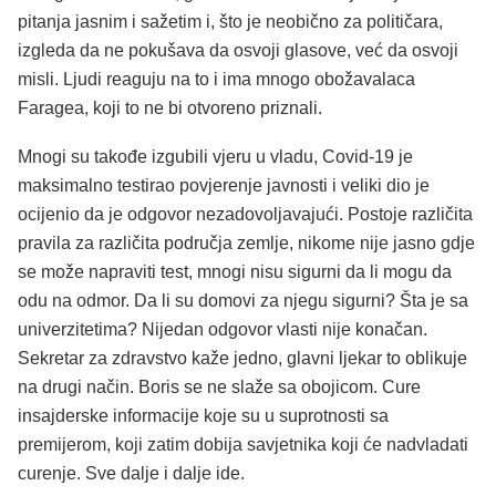
pitanja jasnim i sažetim i, što je neobično za političara,
izgleda da ne pokušava da osvoji glasove, već da osvoji
misli. Ljudi reaguju na to i ima mnogo obožavalaca
Faragea, koji to ne bi otvoreno priznali.
Mnogi su takođe izgubili vjeru u vladu, Covid-19 je
maksimalno testirao povjerenje javnosti i veliki dio je
ocijenio da je odgovor nezadovoljavajući. Postoje različita
pravila za različita područja zemlje, nikome nije jasno gdje
se može napraviti test, mnogi nisu sigurni da li mogu da
odu na odmor. Da li su domovi za njegu sigurni? Šta je sa
univerzitetima? Nijedan odgovor vlasti nije konačan.
Sekretar za zdravstvo kaže jedno, glavni ljekar to oblikuje
na drugi način. Boris se ne slaže sa obojicom. Cure
insajderske informacije koje su u suprotnosti sa
premijerom, koji zatim dobija savjetnika koji će nadvladati
curenje. Sve dalje i dalje ide.