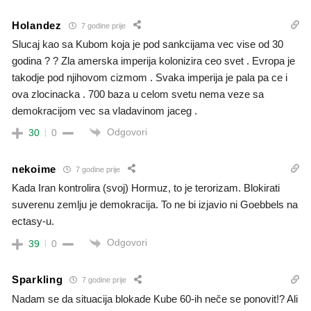
Holandez
7 godine prije
Slucaj kao sa Kubom koja je pod sankcijama vec vise od 30
godina ? ? Zla amerska imperija kolonizira ceo svet . Evropa je
takodje pod njihovom cizmom . Svaka imperija je pala pa ce i
ova zlocinacka . 700 baza u celom svetu nema veze sa
demokracijom vec sa vladavinom jaceg .
Odgovori
30
0
nekoime
7 godine prije
Kada Iran kontrolira (svoj) Hormuz, to je terorizam. Blokirati
suverenu zemlju je demokracija. To ne bi izjavio ni Goebbels na
ectasy-u.
Odgovori
39
0
Sparkling
7 godine prije
Nadam se da situacija blokade Kube 60-ih neče se ponovit!? Ali