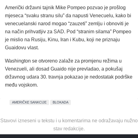
Američki državni tajnik Mike Pompeo pozvao je prošlog
mjeseca “svaku stranu silu” da napusti Venecuelu, kako bi
venecuelanski narod mogao “zauzeti” zemlju i obnoviti je
na način prihvatljiv za SAD. Pod “stranim silama” Pompeo
je mislio na Rusiju, Kinu, Iran i Kubu, koji ne priznaju
Guaidovu vlast.
Washington se otvoreno zalaže za promjenu režima u
Venezueli, ali dosad Guaido nije prevladao, a pokušaj
državnog udara 30. travnja pokazao je nedostatak podrške
među vojskom.
AMERIČKE SANKCIJE
BLOKADA
Stavovi izneseni u tekstu i u komentarima ne odražavaju nužno
stav redakcije.