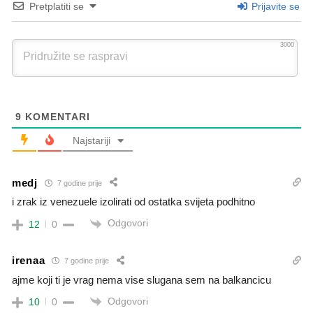
Pretplatiti se
Prijavite se
3000
9
KOMENTARI
Najstariji
medj
7 godine prije
i zrak iz venezuele izolirati od ostatka svijeta podhitno
Odgovori
12
0
irenaa
7 godine prije
ajme koji ti je vrag nema vise slugana sem na balkancicu
Odgovori
10
0