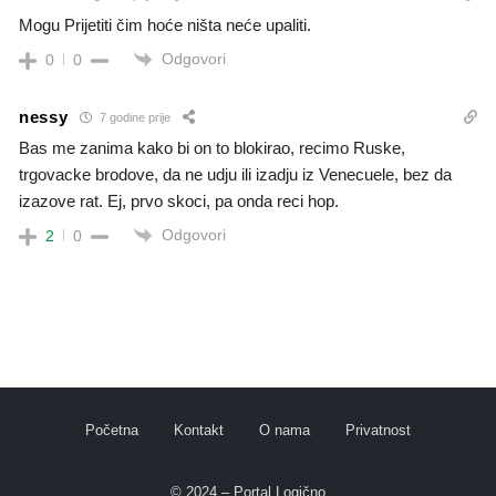
Mogu Prijetiti čim hoće ništa neće upaliti.
Odgovori
0
0
nessy
7 godine prije
Bas me zanima kako bi on to blokirao, recimo Ruske,
trgovacke brodove, da ne udju ili izadju iz Venecuele, bez da
izazove rat. Ej, prvo skoci, pa onda reci hop.
Odgovori
2
0
Početna
Kontakt
O nama
Privatnost
© 2024 – Portal Logično