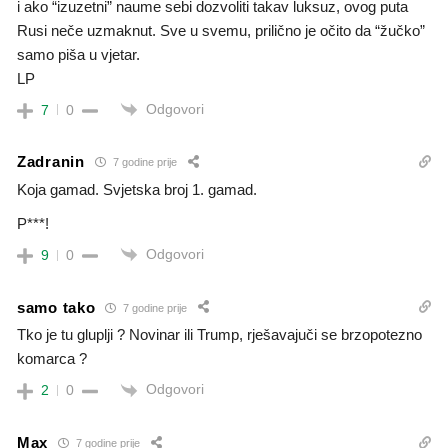
i ako “izuzetni” naume sebi dozvoliti takav luksuz, ovog puta
Rusi neče uzmaknut. Sve u svemu, prilično je očito da “žučko”
samo piša u vjetar.
LP
Odgovori
7
0
Zadranin
7 godine prije
Koja gamad. Svjetska broj 1. gamad.
P***!
Odgovori
9
0
samo tako
7 godine prije
Tko je tu gluplji ? Novinar ili Trump, rješavajuči se brzopotezno
komarca ?
Odgovori
2
0
Max
7 godine prije