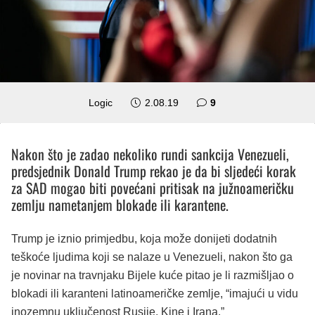
komentara
Logic
2.08.19
9
Nakon što je zadao nekoliko rundi sankcija Venezueli,
predsjednik Donald Trump rekao je da bi sljedeći korak
za SAD mogao biti povećani pritisak na južnoameričku
zemlju nametanjem blokade ili karantene.
Trump je iznio primjedbu, koja može donijeti dodatnih
teškoće ljudima koji se nalaze u Venezueli, nakon što ga
je novinar na travnjaku Bijele kuće pitao je li razmišljao o
blokadi ili karanteni latinoameričke zemlje, “imajući u vidu
inozemnu uključenost Rusije, Kine i Irana.”