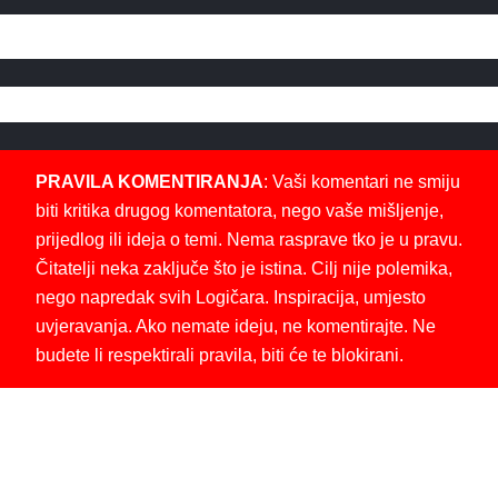
PRAVILA KOMENTIRANJA
: Vaši komentari ne smiju
biti kritika drugog komentatora, nego vaše mišljenje,
prijedlog ili ideja o temi. Nema rasprave tko je u pravu.
Čitatelji neka zaključe što je istina. Cilj nije polemika,
nego napredak svih Logičara. Inspiracija, umjesto
uvjeravanja. Ako nemate ideju, ne komentirajte. Ne
budete li respektirali pravila, biti će te blokirani.