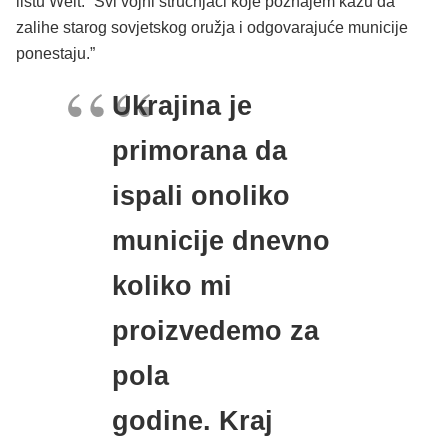
listu Welt. “Svi vojni stručnjaci koje poznajem kažu da
zalihe starog sovjetskog oružja i odgovarajuće municije
ponestaju.”
Ukrajina je
primorana da
ispali onoliko
municije dnevno
koliko mi
proizvedemo za
pola
godine. Kraj