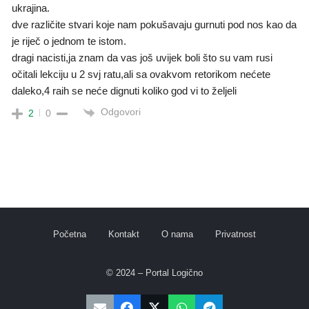
ukrajina.
dve različite stvari koje nam pokušavaju gurnuti pod nos kao da
je riječ o jednom te istom.
dragi nacisti,ja znam da vas još uvijek boli što su vam rusi
očitali lekciju u 2 svj ratu,ali sa ovakvom retorikom nećete
daleko,4 raih se neće dignuti koliko god vi to željeli
Odgovori
2
0
Početna
Kontakt
O nama
Privatnost
© 2024 – Portal Logično