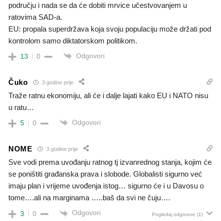
području i nada se da će dobiti mrvice učestvovanjem u
ratovima SAD-a.
EU: propala superdržava koja svoju populaciju može držati pod
kontrolom samo diktatorskom politikom.
Odgovori
13
0
Čuko
3 godine prije
Traže ratnu ekonomiju, ali će i dalje lajati kako EU i NATO nisu
u ratu…
Odgovori
5
0
NOME
3 godine prije
Sve vodi prema uvođanju ratnog tj izvanrednog stanja, kojim će
se poništiti građanska prava i slobode. Globalisti sigurno već
imaju plan i vrijeme uvođenja istog… sigurno će i u Davosu o
tome….ali na marginama …..baš da svi ne čuju….
Odgovori
3
0
Pogledaj odgovore
(1)