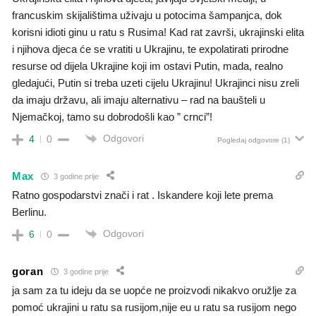
francuskim skijalištima uživaju u potocima šampanjca, dok
korisni idioti ginu u ratu s Rusima! Kad rat završi, ukrajinski elita
i njihova djeca će se vratiti u Ukrajinu, te expolatirati prirodne
resurse od dijela Ukrajine koji im ostavi Putin, mada, realno
gledajući, Putin si treba uzeti cijelu Ukrajinu! Ukrajinci nisu zreli
da imaju državu, ali imaju alternativu – rad na baušteli u
Njemačkoj, tamo su dobrodošli kao ” crnci”!
Odgovori
4
0
Pogledaj odgovore
(1)
Max
3 godine prije
Ratno gospodarstvi znači i rat . Iskandere koji lete prema
Berlinu.
Odgovori
6
0
goran
3 godine prije
ja sam za tu ideju da se uopće ne proizvodi nikakvo oružlje za
pomoć ukrajini u ratu sa rusijom,nije eu u ratu sa rusijom nego