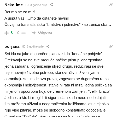
Neko ime
3 godine prije
Borimo se za mir!
A usput vas j…mo da ostanete nevini!
Čuvajmo transatlantsko “bratstvo i jedinstvo” kao zenicu oka…
Odgovori
8
0
borjana
3 godine prije
Svi idu na jako dugoročne planove i do “konačne pobjede”.
Otežavaju se na sve moguće načine pristupi energentima,
jedna zabrana i ograničenje slijedi drugu, reduciraju se sve i
najosnovnije životne potrebe, stanovništvu i životinjama
garantiraju se i nude sva prava, zagovara se dugoročna ratna
ekonomija i neizvjesnost, stanje ni rata ni mira, jedna politika sa
hinjenom opoorbom koju ce vremenom zamjeniti “veliki braco”
Jedino za što bi mogli biti sigurni da nikada neće nedostajati i
šta možemo uživati u neograničenim količinama jeste cjepivo.
Nije više pitanje, može se slobodno konstatirati: odpočela je
Orwelova “1984-ta”. Samo mi se čini (davno čitala pa se