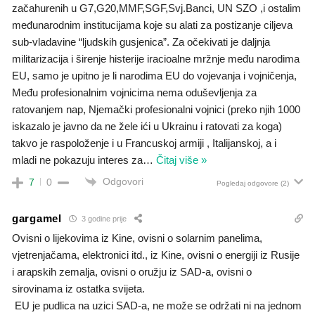
začahurenih u G7,G20,MMF,SGF,Svj.Banci, UN SZO ,i ostalim
međunarodnim institucijama koje su alati za postizanje ciljeva
sub-vladavine “ljudskih gusjenica”. Za očekivati je daljnja
militarizacija i širenje histerije iracioalne mržnje među narodima
EU, samo je upitno je li narodima EU do vojevanja i vojničenja,
Među profesionalnim vojnicima nema oduševljenja za
ratovanjem nap, Njemački profesionalni vojnici (preko njih 1000
iskazalo je javno da ne žele ići u Ukrainu i ratovati za koga)
takvo je raspoloženje i u Francuskoj armiji , Italijanskoj, a i
mladi ne pokazuju interes za
…
Čitaj više »
Odgovori
7
0
Pogledaj odgovore
(2)
gargamel
3 godine prije
Ovisni o lijekovima iz Kine, ovisni o solarnim panelima,
vjetrenjačama, elektronici itd., iz Kine, ovisni o energiji iz Rusije
i arapskih zemalja, ovisni o oružju iz SAD-a, ovisni o
sirovinama iz ostatka svijeta.
EU je pudlica na uzici SAD-a, ne može se održati ni na jednom