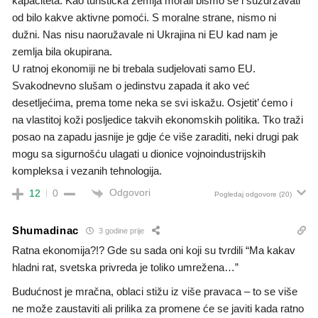
kapaciteta. Kao turistička zemlja morali bismo se i suzdržavati
od bilo kakve aktivne pomoći. S moralne strane, nismo ni
dužni. Nas nisu naoružavale ni Ukrajina ni EU kad nam je
zemlja bila okupirana.
U ratnoj ekonomiji ne bi trebala sudjelovati samo EU.
Svakodnevno slušam o jedinstvu zapada it ako već
desetljećima, prema tome neka se svi iskažu. Osjetit’ ćemo i
na vlastitoj koži posljedice takvih ekonomskih politika. Tko traži
posao na zapadu jasnije je gdje će više zaraditi, neki drugi pak
mogu sa sigurnošću ulagati u dionice vojnoindustrijskih
kompleksa i vezanih tehnologija.
Odgovori
12
0
Pogledaj odgovore
(20)
Shumadinac
3 godine prije
Ratna ekonomija?!? Gde su sada oni koji su tvrdili “Ma kakav
hladni rat, svetska privreda je toliko umrežena…”
Budućnost je mračna, oblaci stižu iz više pravaca – to se više
ne može zaustaviti ali prilika za promene će se javiti kada ratno