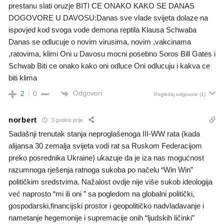
prestanu slati oruzje BITI CE ONAKO KAKO SE DANAS
DOGOVORE U DAVOSU:Danas sve vlade svijeta dolaze na
ispovjed kod svoga vode demona reptila Klausa Schwaba
Danas se odlucuje o novim virusima, novim ,vakcinama
,ratovima, klimi Oni u Davosu mocni posebno Soros Bill Gates i
Schwab Biti ce onako kako oni odluce Oni odlucuju i kakva ce
biti klima
Odgovori
2
0
Pogledaj odgovore
(1)
norbert
3 godine prije
Sadašnji trenutak stanja neproglašenoga III-WW rata (kada
alijansa 30 zemalja svijeta vodi rat sa Ruskom Federacijom
preko posrednika Ukraine) ukazuje da je iza nas mogućnost
razumnoga rješenja ratnoga sukoba po načelu “Win Win”
političkim sredstvima. Nažalost ovdje nije više sukob ideologija
već naprosto “mi ili oni ” sa pogledom na globalni politički,
gospodarski,financijski prostor i geopolitičko nadvladavanje i
nametanje hegemonije i supremacije onih “ljudskih ličinki”