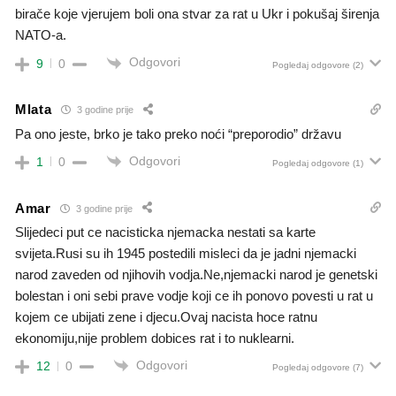
birače koje vjerujem boli ona stvar za rat u Ukr i pokušaj širenja
NATO-a.
Odgovori
9
0
Pogledaj odgovore
(2)
Mlata
3 godine prije
Pa ono jeste, brko je tako preko noći “preporodio” državu
Odgovori
1
0
Pogledaj odgovore
(1)
Amar
3 godine prije
Slijedeci put ce nacisticka njemacka nestati sa karte
svijeta.Rusi su ih 1945 postedili misleci da je jadni njemacki
narod zaveden od njihovih vodja.Ne,njemacki narod je genetski
bolestan i oni sebi prave vodje koji ce ih ponovo povesti u rat u
kojem ce ubijati zene i djecu.Ovaj nacista hoce ratnu
ekonomiju,nije problem dobices rat i to nuklearni.
Odgovori
12
0
Pogledaj odgovore
(7)