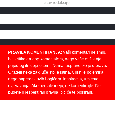
stav redakcije.
PRAVILA KOMENTIRANJA
: Vaši komentari ne smiju
biti kritika drugog komentatora, nego vaše mišljenje,
prijedlog ili ideja o temi. Nema rasprave tko je u pravu.
Čitatelji neka zaključe što je istina. Cilj nije polemika,
nego napredak svih Logičara. Inspiracija, umjesto
uvjeravanja. Ako nemate ideju, ne komentirajte. Ne
budete li respektirali pravila, biti će te blokirani.