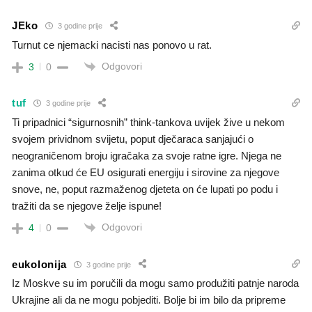
JEko
3 godine prije
Turnut ce njemacki nacisti nas ponovo u rat.
Odgovori
3
0
tuf
3 godine prije
Ti pripadnici “sigurnosnih” think-tankova uvijek žive u nekom
svojem prividnom svijetu, poput dječaraca sanjajući o
neograničenom broju igračaka za svoje ratne igre. Njega ne
zanima otkud će EU osigurati energiju i sirovine za njegove
snove, ne, poput razmaženog djeteta on će lupati po podu i
tražiti da se njegove želje ispune!
Odgovori
4
0
eukolonija
3 godine prije
Iz Moskve su im poručili da mogu samo produžiti patnje naroda
Ukrajine ali da ne mogu pobjediti. Bolje bi im bilo da pripreme