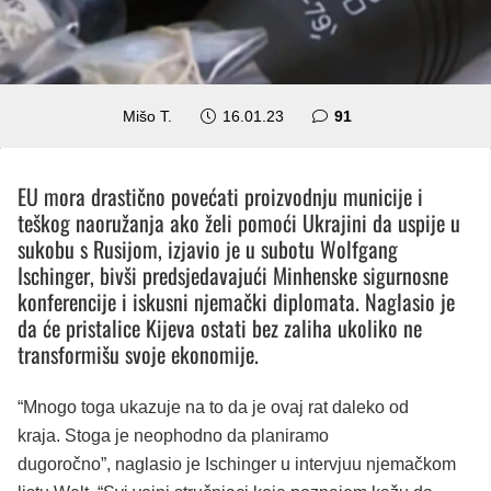
komentar
Mišo T.
16.01.23
91
EU mora drastično povećati proizvodnju municije i
teškog naoružanja ako želi pomoći Ukrajini da uspije u
sukobu s Rusijom, izjavio je u subotu Wolfgang
Ischinger, bivši predsjedavajući Minhenske sigurnosne
konferencije i iskusni njemački diplomata. Naglasio je
da će pristalice Kijeva ostati bez zaliha ukoliko ne
transformišu svoje ekonomije.
“Mnogo toga ukazuje na to da je ovaj rat daleko od
kraja. Stoga je neophodno da planiramo
dugoročno”, naglasio je Ischinger u intervjuu njemačkom