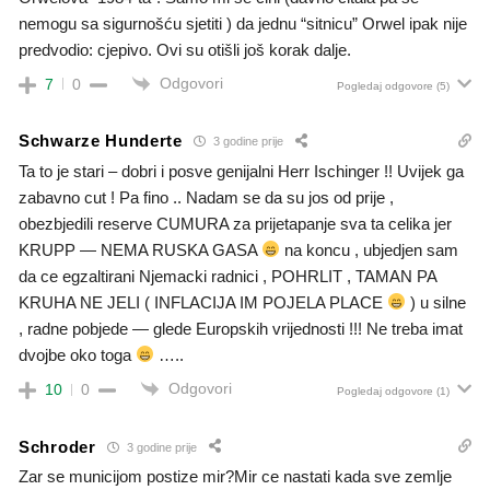
nemogu sa sigurnošću sjetiti ) da jednu “sitnicu” Orwel ipak nije
predvodio: cjepivo. Ovi su otišli još korak dalje.
Odgovori
7
0
Pogledaj odgovore
(5)
Schwarze Hunderte
3 godine prije
Ta to je stari – dobri i posve genijalni Herr Ischinger !! Uvijek ga
zabavno cut ! Pa fino .. Nadam se da su jos od prije ,
obezbjedili reserve CUMURA za prijetapanje sva ta celika jer
KRUPP — NEMA RUSKA GASA
na koncu , ubjedjen sam
da ce egzaltirani Njemacki radnici , POHRLIT , TAMAN PA
KRUHA NE JELI ( INFLACIJA IM POJELA PLACE
) u silne
, radne pobjede — glede Europskih vrijednosti !!! Ne treba imat
dvojbe oko toga
…..
Odgovori
10
0
Pogledaj odgovore
(1)
Schroder
3 godine prije
Zar se municijom postize mir?Mir ce nastati kada sve zemlje