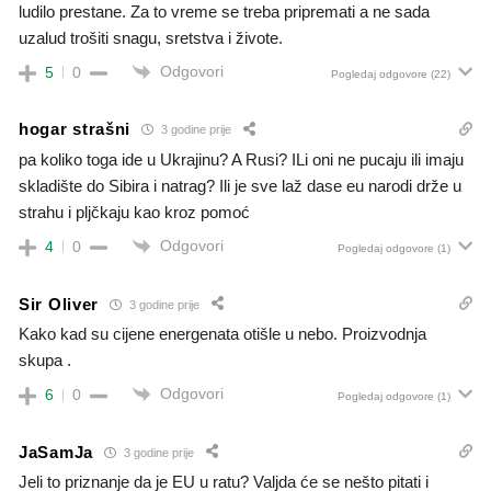
ludilo prestane. Za to vreme se treba pripremati a ne sada
uzalud trošiti snagu, sretstva i živote.
Odgovori
5
0
Pogledaj odgovore
(22)
hogar strašni
3 godine prije
pa koliko toga ide u Ukrajinu? A Rusi? ILi oni ne pucaju ili imaju
skladište do Sibira i natrag? Ili je sve laž dase eu narodi drže u
strahu i pljčkaju kao kroz pomoć
Odgovori
4
0
Pogledaj odgovore
(1)
Sir Oliver
3 godine prije
Kako kad su cijene energenata otišle u nebo. Proizvodnja
skupa .
Odgovori
6
0
Pogledaj odgovore
(1)
JaSamJa
3 godine prije
Jeli to priznanje da je EU u ratu? Valjda će se nešto pitati i