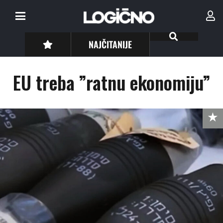
NAJČITANIJE
EU treba ”ratnu ekonomiju”