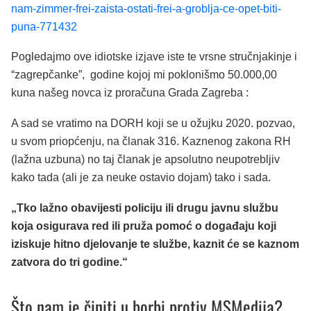
nam-zimmer-frei-zaista-ostati-frei-a-groblja-ce-opet-biti-
puna-771432
Pogledajmo ove idiotske izjave iste te vrsne stručnjakinje i
“zagrepčanke”, godine kojoj mi poklonišmo 50.000,00
kuna našeg novca iz proračuna Grada Zagreba :
A sad se vratimo na DORH koji se u ožujku 2020. pozvao,
u svom priopćenju, na članak 316. Kaznenog zakona RH
(lažna uzbuna) no taj članak je apsolutno neupotrebljiv
kako tada (ali je za neuke ostavio dojam) tako i sada.
„Tko lažno obavijesti policiju ili drugu javnu službu
koja osigurava red ili pruža pomoć o događaju koji
iziskuje hitno djelovanje te službe, kaznit će se kaznom
zatvora do tri godine.“
Što nam je činiti u borbi protiv MSMedija?