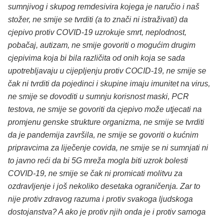
sumnjivog i skupog remdesivira kojega je naručio i naš
stožer, ne smije se tvrditi (a to znači ni istraživati) da
cjepivo protiv COVID-19 uzrokuje smrt, neplodnost,
pobačaj, autizam, ne smije govoriti o mogućim drugim
cjepivima koja bi bila različita od onih koja se sada
upotrebljavaju u cijepljenju protiv COCID-19, ne smije se
čak ni tvrditi da pojedinci i skupine imaju imunitet na virus,
ne smije se dovoditi u sumnju korisnost maski, PCR
testova, ne smije se govoriti da cjepivo može utjecati na
promjenu genske strukture organizma, ne smije se tvrditi
da je pandemija završila, ne smije se govoriti o kućnim
pripravcima za liječenje covida, ne smije se ni sumnjati ni
to javno reći da bi 5G mreža mogla biti uzrok bolesti
COVID-19, ne smije se čak ni promicati molitvu za
ozdravljenje i još nekoliko desetaka ograničenja. Zar to
nije protiv zdravog razuma i protiv svakoga ljudskoga
dostojanstva? A ako je protiv njih onda je i protiv samoga