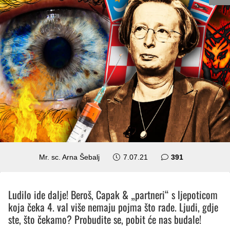
komentar
Mr. sc. Arna Šebalj
7.07.21
391
Ludilo ide dalje! Beroš, Capak & „partneri“ s ljepoticom
koja čeka 4. val više nemaju pojma što rade. Ljudi, gdje
ste, što čekamo? Probudite se, pobit će nas budale!