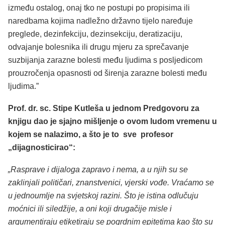
između ostalog, onaj tko ne postupi po propisima ili
naredbama kojima nadležno državno tijelo naređuje
preglede, dezinfekciju, dezinsekciju, deratizaciju,
odvajanje bolesnika ili drugu mjeru za sprečavanje
suzbijanja zarazne bolesti među ljudima s posljedicom
prouzročenja opasnosti od širenja zarazne bolesti među
ljudima.”
Prof. dr. sc. Stipe Kutleša u jednom Predgovoru za
knjigu dao je sjajno mišljenje o ovom ludom vremenu u
kojem se nalazimo, a što je to sve profesor
„dijagnosticirao“:
„Rasprave i dijaloga zapravo i nema, a u njih su se
zaklinjali političari, znanstvenici, vjerski vođe. Vraćamo se
u jednoumlje na svjetskoj razini. Što je istina odlučuju
moćnici ili siledžije, a oni koji drugačije misle i
argumentiraju etiketiraju se pogrdnim epitetima kao što su