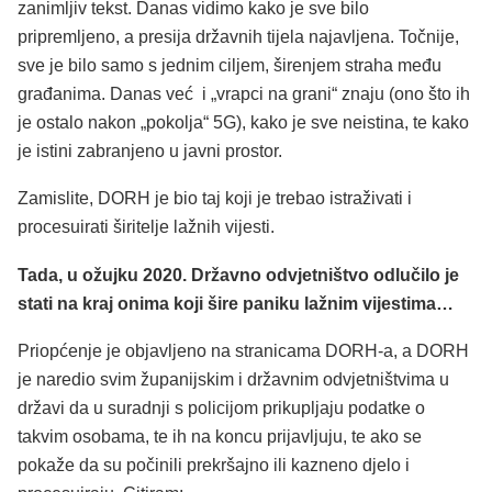
zanimljiv tekst. Danas vidimo kako je sve bilo
pripremljeno, a presija državnih tijela najavljena. Točnije,
sve je bilo samo s jednim ciljem, širenjem straha među
građanima. Danas već i „vrapci na grani“ znaju (ono što ih
je ostalo nakon „pokolja“ 5G), kako je sve neistina, te kako
je istini zabranjeno u javni prostor.
Zamislite, DORH je bio taj koji je trebao istraživati i
procesuirati širitelje lažnih vijesti.
Tada, u ožujku 2020. Državno odvjetništvo odlučilo je
stati na kraj onima koji šire paniku lažnim vijestima…
Priopćenje je objavljeno na stranicama DORH-a, a DORH
je naredio svim županijskim i državnim odvjetništvima u
državi da u suradnji s policijom prikupljaju podatke o
takvim osobama, te ih na koncu prijavljuju, te ako se
pokaže da su počinili prekršajno ili kazneno djelo i