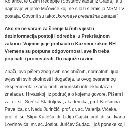
Kolariće, te Gzim Ređepije (Šostarov kadar iz Grada), a u
najnovije vrijeme Mićoviće koji ne silazi s emisija MSM TV
postaja. Govorili su tako:
„korona je prestrašna zaraza!“
Ako se ne varam za širenje lažnih vijesti i
dezinformacija postoji i odredba u Prekršajnom
zakonu. Vrijeme ju je prebaciti u Kazneni zakon RH.
Vremena su potpune
odgovornosti
, sve ih treba
popisati i procesuirati. Do najniže razine.
Znači, ovo pišem zbog svih nas običnih, normalnih ljudi
svjesnih svih okolnosti i događaja, te ovog besramnog
eksperimenta i samo onih vrhunskih intelektualaca i
znalaca u Hrvatskoj iz područja o kojemu govore. Pišem i
za: dr. sc. Srećka Sladoljeva, akademika, prof. Krešimira
Pavelića, dr. Nadu Jurinčić, prof. dr. sc. Valerija Vrčeka,
prof. d. sc. Stipu Kutlešu, dr. Lidiju Gajski, prof. dr. sc. Ivana
Lovrinovića, mr. sc. Josipu Juričev Sudac. I još poneke koji