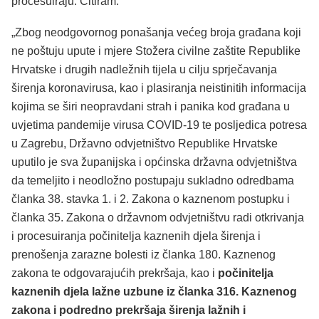
procesuiraju. Citiram:
„Zbog neodgovornog ponašanja većeg broja građana koji
ne poštuju upute i mjere Stožera civilne zaštite Republike
Hrvatske i drugih nadležnih tijela u cilju sprječavanja
širenja koronavirusa, kao i plasiranja neistinitih informacija
kojima se širi neopravdani strah i panika kod građana u
uvjetima pandemije virusa COVID-19 te posljedica potresa
u Zagrebu, Državno odvjetništvo Republike Hrvatske
uputilo je sva županijska i općinska državna odvjetništva
da temeljito i neodložno postupaju sukladno odredbama
članka 38. stavka 1. i 2. Zakona o kaznenom postupku i
članka 35. Zakona o državnom odvjetništvu radi otkrivanja
i procesuiranja počinitelja kaznenih djela širenja i
prenošenja zarazne bolesti iz članka 180. Kaznenog
zakona te odgovarajućih prekršaja, kao i
počinitelja
kaznenih djela lažne uzbune iz članka 316. Kaznenog
zakona i podredno prekršaja širenja lažnih i