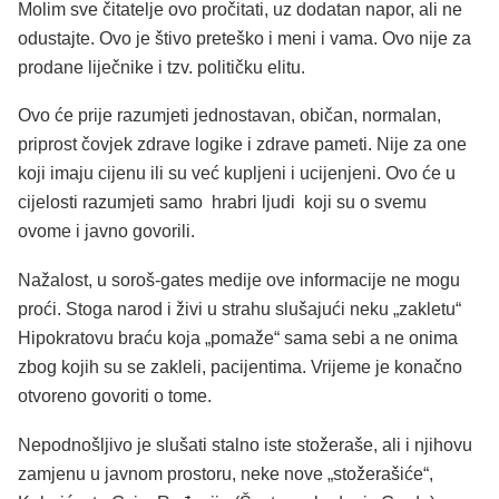
Molim sve čitatelje ovo pročitati, uz dodatan napor, ali ne
odustajte. Ovo je štivo preteško i meni i vama. Ovo nije za
prodane liječnike i tzv. političku elitu.
Ovo će prije razumjeti jednostavan, običan, normalan,
priprost čovjek zdrave logike i zdrave pameti. Nije za one
koji imaju cijenu ili su već kupljeni i ucijenjeni. Ovo će u
cijelosti razumjeti samo hrabri ljudi koji su o svemu
ovome i javno govorili.
Nažalost, u soroš-gates medije ove informacije ne mogu
proći. Stoga narod i živi u strahu slušajući neku „zakletu“
Hipokratovu braću koja „pomaže“ sama sebi a ne onima
zbog kojih su se zakleli, pacijentima. Vrijeme je konačno
otvoreno govoriti o tome.
Nepodnošljivo je slušati stalno iste stožeraše, ali i njihovu
zamjenu u javnom prostoru, neke nove „stožerašiće“,