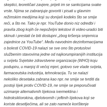
skeptici, teoretičari zavjere, prijeti im se sankcijama svake
vrste. Njima se zabranjuje govoriti i pisati u glavnim
režimskim medijima koji su donijeli kodeks što se smije
reći, a što ne. Tako je npr. YouTube donio niz odredbi i
pravila zbog kojih će nepoželjni tekstovi ili video-uradci biti
skinuti i prestati će biti dostupni „zbog kršenja smjernica
zajednice za YouTube“. Među navodnim dezinformacijama
o bolesti COVID-19 nalazi se sve ono što protuslovi
službenim stavovima jedne od najkorumpiranijih institucija
u svijetu Svjetske zdravstvene organizacije (WHO) koju
podupiru, u manjoj ili većoj mjeri, gotovo sve vlade svijeta,
farmaceutska industrija, tehnokracija. Tu se nalazi
nekoliko desetaka zabrana kao npr. ne smije se tvrditi da
postoji lijek protiv COVID-19, ne smije se preporučivati
uzimanje alternativnih lijekova ivermektina i
hidroksiklorokina, djelotvornih i jeftinih lijekova koji se
koriste desetljećima, ali se zato nameće korištenje