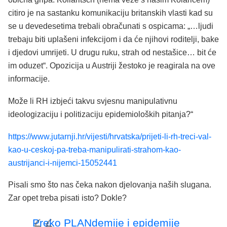
citiro je na sastanku komunikaciju britanskih vlasti kad su
se u devedesetima trebali obračunati s ospicama: „…ljudi
trebaju biti uplašeni infekcijom i da će njihovi roditelji, bake
i djedovi umrijeti. U drugu ruku, strah od nestašice… bit će
im oduzet“. Opozicija u Austriji žestoko je reagirala na ove
informacije.
Može li RH izbjeći takvu svjesnu manipulativnu
ideologizaciju i politizaciju epidemioloških pitanja?“
https://www.jutarnji.hr/vijesti/hrvatska/prijeti-li-rh-treci-val-
kao-u-ceskoj-pa-treba-manipulirati-strahom-kao-
austrijanci-i-nijemci-15052441
Pisali smo što nas čeka nakon djelovanja naših slugana.
Zar opet treba pisati isto? Dokle?
Preko PLANdemije i epidemije