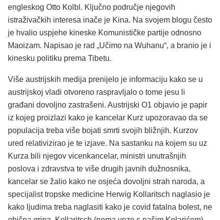
engleskog Otto Kolbl. Ključno područje njegovih
istraživačkih interesa inače je Kina. Na svojem blogu često
je hvalio uspjehe kineske Komunističke partije odnosno
Maoizam. Napisao je rad „Učimo na Wuhanu“, a branio je i
kinesku politiku prema Tibetu.
Više austrijskih medija prenijelo je informaciju kako se u
austrijskoj vladi otvoreno raspravljalo o tome jesu li
građani dovoljno zastrašeni. Austrijski O1 objavio je papir
iz kojeg proizlazi kako je kancelar Kurz upozoravao da se
populacija treba više bojati smrti svojih bližnjih. Kurzov
ured relativizirao je te izjave. Na sastanku na kojem su uz
Kurza bili njegov vicenkancelar, ministri unutrašnjih
poslova i zdravstva te više drugih javnih dužnosnika,
kancelar se žalio kako ne osjeća dovoljni strah naroda, a
specijalist tropske medicine Herwig Kollaritsch naglasio je
kako ljudima treba naglasiti kako je covid fatalna bolest, ne
obična gripa. Kollaritsch (nema veze s našim Kolarićem)