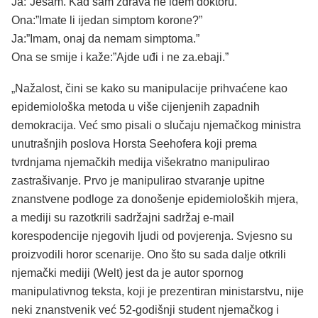
Ja:”Jesam. Kad sam zdrava ne idem doktoru.”
Ona:”Imate li ijedan simptom korone?”
Ja:”Imam, onaj da nemam simptoma.”
Ona se smije i kaže:”Ajde uđi i ne za.ebaji.”
„Nažalost, čini se kako su manipulacije prihvaćene kao
epidemiološka metoda u više cijenjenih zapadnih
demokracija. Već smo pisali o slučaju njemačkog ministra
unutrašnjih poslova Horsta Seehofera koji prema
tvrdnjama njemačkih medija višekratno manipulirao
zastrašivanje. Prvo je manipulirao stvaranje upitne
znanstvene podloge za donošenje epidemioloških mjera,
a mediji su razotkrili sadržajni sadržaj e-mail
korespodencije njegovih ljudi od povjerenja. Svjesno su
proizvodili horor scenarije. Ono što su sada dalje otkrili
njemački mediji (Welt) jest da je autor spornog
manipulativnog teksta, koji je prezentiran ministarstvu, nije
neki znanstvenik već 52-godišnji student njemačkog i