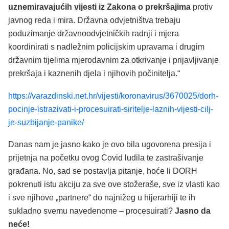
uznemiravajućih vijesti iz Zakona o prekršajima
protiv
javnog reda i mira. Državna odvjetništva trebaju
poduzimanje državnoodvjetničkih radnji i mjera
koordinirati s nadležnim policijskim upravama i drugim
državnim tijelima mjerodavnim za otkrivanje i prijavljivanje
prekršaja i kaznenih djela i njihovih počinitelja.“
https://varazdinski.net.hr/vijesti/koronavirus/3670025/dorh-
pocinje-istrazivati-i-procesuirati-siritelje-laznih-vijesti-cilj-
je-suzbijanje-panike/
Danas nam je jasno kako je ovo bila ugovorena presija i
prijetnja na početku ovog Covid ludila te zastrašivanje
građana. No, sad se postavlja pitanje, hoće li DORH
pokrenuti istu akciju za sve ove stožeraše, sve iz vlasti kao
i sve njihove „partnere“ do najnižeg u hijerarhiji te ih
sukladno svemu navedenome – procesuirati?
Jasno da
neće!