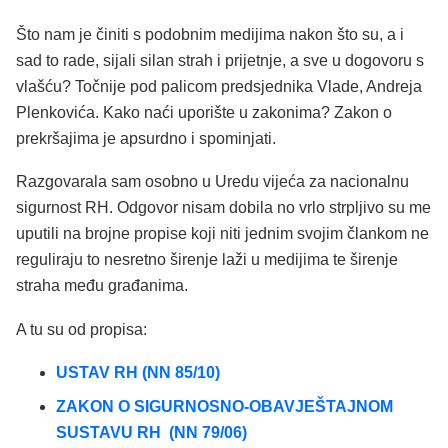
Što nam je činiti s podobnim medijima nakon što su, a i
sad to rade, sijali silan strah i prijetnje, a sve u dogovoru s
vlašću? Točnije pod palicom predsjednika Vlade, Andreja
Plenkovića. Kako naći uporište u zakonima? Zakon o
prekršajima je apsurdno i spominjati.
Razgovarala sam osobno u Uredu vijeća za nacionalnu
sigurnost RH. Odgovor nisam dobila no vrlo strpljivo su me
uputili na brojne propise koji niti jednim svojim člankom ne
reguliraju to nesretno širenje laži u medijima te širenje
straha među građanima.
A tu su od propisa:
USTAV RH (NN 85/10)
ZAKON O SIGURNOSNO-OBAVJEŠTAJNOM
SUSTAVU RH (NN 79/06)