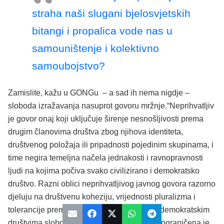
straha naši slugani bjelosvjetskih
bitangi i propalica vode nas u
samouništenje i kolektivno
samoubojstvo?
Zamislite, kažu u GONGu – a sad ih nema nigdje –
sloboda izražavanja nasuprot govoru mržnje.“Neprihvatljiv
je govor onaj koji uključuje širenje nesnošljivosti prema
drugim članovima društva zbog njihova identiteta,
društvenog položaja ili pripadnosti pojedinim skupinama, i
time negira temeljna načela jednakosti i ravnopravnosti
ljudi na kojima počiva svako civilizirano i demokratsko
društvo. Razni oblici neprihvatljivog javnog govora razorno
djeluju na društvenu koheziju, vrijednosti pluralizma i
tolerancije prema drugima i drugačijima. U demokratskim
društvima sloboda djelovanja i izražavanja ograničena je