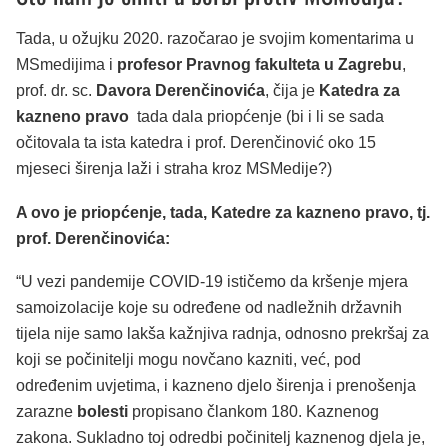
Tada, u ožujku 2020. razočarao je svojim komentarima u
MSmedijima i
profesor Pravnog fakulteta u Zagrebu
,
prof. dr. sc.
Davora Derenčinovića
, čija je
Katedra za
kazneno pravo
tada dala priopćenje (bi i li se sada
očitovala ta ista katedra i prof. Derenčinović oko 15
mjeseci širenja laži i straha kroz MSMedije?)
A ovo je priopćenje, tada, Katedre za kazneno pravo, tj.
prof. Derenčinovića:
“U vezi pandemije COVID-19 ističemo da kršenje mjera
samoizolacije koje su određene od nadležnih državnih
tijela nije samo lakša kažnjiva radnja, odnosno prekršaj za
koji se počinitelji mogu novčano kazniti, već, pod
određenim uvjetima, i kazneno djelo širenja i prenošenja
zarazne
bolesti
propisano člankom 180. Kaznenog
zakona. Sukladno toj odredbi počinitelj kaznenog djela je,