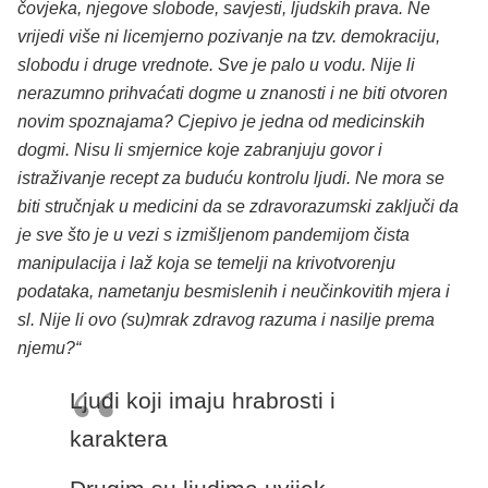
čovjeka, njegove slobode, savjesti, ljudskih prava. Ne
vrijedi više ni licemjerno pozivanje na tzv. demokraciju,
slobodu i druge vrednote. Sve je palo u vodu.
Nije li
nerazumno prihvaćati dogme u znanosti i ne biti otvoren
novim spoznajama? Cjepivo je jedna od medicinskih
dogmi.
Nisu li smjernice koje zabranjuju govor i
istraživanje recept za buduću kontrolu ljudi. Ne mora se
biti stručnjak u medicini da se zdravorazumski zaključi da
je sve što je u vezi s izmišljenom pandemijom čista
manipulacija i laž koja se temelji na krivotvorenju
podataka, nametanju besmislenih i neučinkovitih mjera i
sl. Nije li ovo (su)mrak zdravog razuma i nasilje prema
njemu?“
Ljudi koji imaju hrabrosti i
karaktera