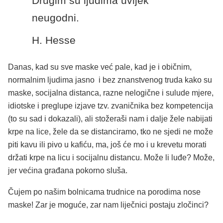
Drugim su ljudima uvijek
neugodni.
H. Hesse
Danas, kad su sve maske već pale, kad je i običnim,
normalnim ljudima jasno i bez znanstvenog truda kako su
maske, socijalna distanca, razne nelogične i sulude mjere,
idiotske i preglupe izjave tzv. zvaničnika bez kompetencija
(to su sad i dokazali), ali stožeraši nam i dalje žele nabijati
krpe na lice, žele da se distanciramo, tko ne sjedi ne može
piti kavu ili pivo u kafiću, ma, još će mo i u krevetu morati
držati krpe na licu i socijalnu distancu. Može li luđe? Može,
jer većina građana pokorno sluša.
Čujem po našim bolnicama trudnice na porodima nose
maske! Zar je moguće, zar nam liječnici postaju zločinci?