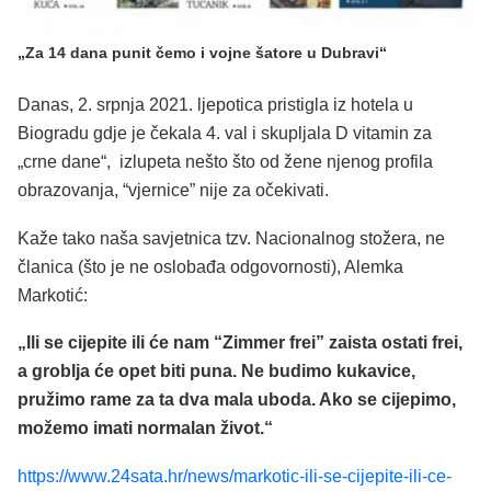
„Za 14 dana punit čemo i vojne šatore u Dubravi“
Danas, 2. srpnja 2021. ljepotica pristigla iz hotela u
Biogradu gdje je čekala 4. val i skupljala D vitamin za
„crne dane“, izlupeta nešto što od žene njenog profila
obrazovanja, “vjernice” nije za očekivati.
Kaže tako naša savjetnica tzv. Nacionalnog stožera, ne
članica (što je ne oslobađa odgovornosti), Alemka
Markotić:
„Ili se cijepite ili će nam “Zimmer frei” zaista ostati frei,
a groblja će opet biti puna
.
Ne budimo kukavice,
pružimo rame za ta dva mala uboda. Ako se cijepimo,
možemo imati normalan život.“
https://www.24sata.hr/news/markotic-ili-se-cijepite-ili-ce-