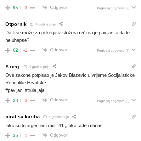
Odgovori
95
-3
Pogledaj odgovore
(2)
Otpornik
4 godine prije
Da li se može za nekoga iz stožera reči da je pavijan, a da te
ne uhapse?
Odgovori
62
-1
Pogledaj odgovore
(4)
A neg.
4 godine prije
Ove zakone potpisao je Jakov Blazevic u vrijeme Socijalisticke
Republike Hrvatske.
#pavijan, #trula jaja
Odgovori
38
-3
Pogledaj odgovore
(3)
pirat sa kariba
4 godine prije
tako su to argentinci radili 41 ,,tako rade i danas
Odgovori
35
-1