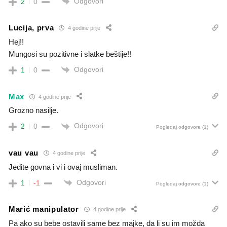
Odgovori
2
0
Lucija, prva
4 godine prije
Hej!!
Mungosi su pozitivne i slatke beštije!!
Odgovori
1
0
Max
4 godine prije
Grozno nasilje.
Odgovori
2
0
Pogledaj odgovore
(1)
vau vau
4 godine prije
Jedite govna i vi i ovaj musliman.
Odgovori
1
-1
Pogledaj odgovore
(1)
Marić manipulator
4 godine prije
Pa ako su bebe ostavili same bez majke, da li su im možda