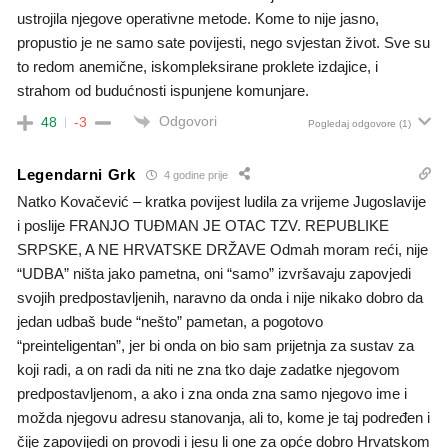
ustrojila njegove operativne metode. Kome to nije jasno,
propustio je ne samo sate povijesti, nego svjestan život. Sve su
to redom anemične, iskompleksirane proklete izdajice, i
strahom od budućnosti ispunjene komunjare.
Odgovori
48
-3
Pogledaj odgovore
(1)
Legendarni Grk
4 godine prije
Natko Kovačević – kratka povijest ludila za vrijeme Jugoslavije
i poslije FRANJO TUĐMAN JE OTAC TZV. REPUBLIKE
SRPSKE, A NE HRVATSKE DRŽAVE Odmah moram reći, nije
“UDBA” ništa jako pametna, oni “samo” izvršavaju zapovjedi
svojih predpostavljenih, naravno da onda i nije nikako dobro da
jedan udbaš bude “nešto” pametan, a pogotovo
“preinteligentan”, jer bi onda on bio sam prijetnja za sustav za
koji radi, a on radi da niti ne zna tko daje zadatke njegovom
predpostavljenom, a ako i zna onda zna samo njegovo ime i
možda njegovu adresu stanovanja, ali to, kome je taj podređen i
čije zapovijedi on provodi i jesu li one za opće dobro Hrvatskom