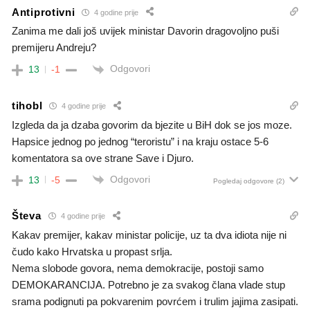
Antiprotivni
4 godine prije
Zanima me dali još uvijek ministar Davorin dragovoljno puši
premijeru Andreju?
Odgovori
13
-1
tihobl
4 godine prije
Izgleda da ja dzaba govorim da bjezite u BiH dok se jos moze.
Hapsice jednog po jednog “teroristu” i na kraju ostace 5-6
komentatora sa ove strane Save i Djuro.
Odgovori
13
-5
Pogledaj odgovore
(2)
Števa
4 godine prije
Kakav premijer, kakav ministar policije, uz ta dva idiota nije ni
čudo kako Hrvatska u propast srlja.
Nema slobode govora, nema demokracije, postoji samo
DEMOKARANCIJA. Potrebno je za svakog člana vlade stup
srama podignuti pa pokvarenim povrćem i trulim jajima zasipati.