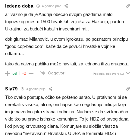
ledeno doba
4 godine prije
ali važno je da je Andrija obećao svojim gazdama malo
topovskog mesa: 1500 hrvatskih vojnika za Hazariju, pardon
Ukrajinu, za budući kabalin inscenirani rat..
dok glumac Milanović, u ovom igrokazu, po poznatom principu
“good cop-bad cop”, kaže da će povući hrvatske vojnike
odtamo…
tako da naivna publika može navijati, za jednoga ili za drugoga..
Odgovori
59
-2
Pogledaj odgovore
(1)
Sly79
4 godine prije
Tko ovako postupa, očito se pošteno usrao. U protivnom bi se
cerekali s visoka, ali ne, oni hapse kao negdašnja milicija koja
im je navodno jako strana i odbojna. Nadam se da svi konačno
vide tko su prave istinske komunjare. To je HDZ od prvog dana,
i od prvog krivoustog člana. Komunjare su složile vlast za
navodnu “nezavisnu” Hrvatsku. UDBA je formirala HDZ i