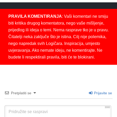
PRAVILA KOMENTIRANJA
: Vaši komentari ne smiju
biti kritika drugog komentatora, nego vaše mišljenje,
prijedlog ili ideja o temi. Nema rasprave tko je u pravu.
Čitatelji neka zaključe što je istina. Cilj nije polemika,
nego napredak svih Logičara. Inspiracija, umjesto
uvjeravanja. Ako nemate ideju, ne komentirajte. Ne
budete li respektirali pravila, biti će te blokirani.
Pretplatiti se
Prijavite se
3000