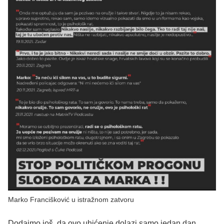
Marko Francišković u istražnom zatvoru
Dodajmo još, da ovo uhićenje dolazi samo jedan dan