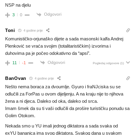
NSP na djelu
Odgovori
3
0
Toni
4 godine prije
Komunističko-orjunaško dijete a sada masonski kalfa Andrej
Plenković se vraća svojim (totalitarističkim) izvorima i
duhovima pa je počeo odokativno da “apsi”.
Odgovori
11
-1
Pogledaj odgovore
(1)
BanOvan
4 godine prije
Nešto nema boraca za dvoumlje. Gyuro i fraNJciska su se
odlučili za ForPas u ovom dijeljenju. A na kraju nije to njihova
žena a ni djeca. Daleko od oka, daleko od srca.
Imam šmek da su ti vaši odlučili da prošire turističku ponudu sa
Golim Otokom.
Nekada smo u YU imali jednog diktatora a sada svaka od
exYU bananica ima svog diktatora. Svakog dana u svakom