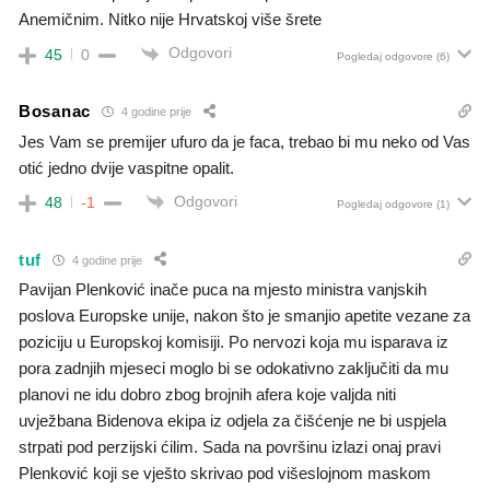
Anemičnim. Nitko nije Hrvatskoj više šrete
Odgovori
45
0
Pogledaj odgovore
(6)
Bosanac
4 godine prije
Jes Vam se premijer ufuro da je faca, trebao bi mu neko od Vas
otić jedno dvije vaspitne opalit.
Odgovori
48
-1
Pogledaj odgovore
(1)
tuf
4 godine prije
Pavijan Plenković inače puca na mjesto ministra vanjskih
poslova Europske unije, nakon što je smanjio apetite vezane za
poziciju u Europskoj komisiji. Po nervozi koja mu isparava iz
pora zadnjih mjeseci moglo bi se odokativno zaključiti da mu
planovi ne idu dobro zbog brojnih afera koje valjda niti
uvježbana Bidenova ekipa iz odjela za čišćenje ne bi uspjela
strpati pod perzijski ćilim. Sada na površinu izlazi onaj pravi
Plenković koji se vješto skrivao pod višeslojnom maskom