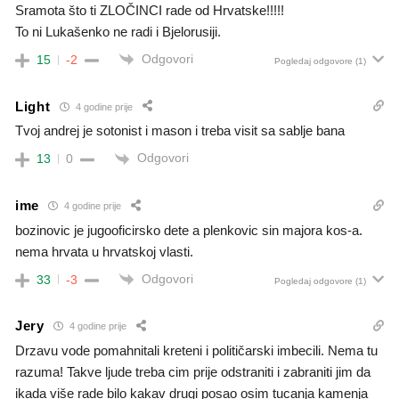
Sramota što ti ZLOČINCI rade od Hrvatske!!!!!
To ni Lukašenko ne radi i Bjelorusiji.
Odgovori
15
-2
Pogledaj odgovore
(1)
Light
4 godine prije
Tvoj andrej je sotonist i mason i treba visit sa sablje bana
Odgovori
13
0
ime
4 godine prije
bozinovic je jugooficirsko dete a plenkovic sin majora kos-a.
nema hrvata u hrvatskoj vlasti.
Odgovori
33
-3
Pogledaj odgovore
(1)
Jery
4 godine prije
Drzavu vode pomahnitali kreteni i političarski imbecili. Nema tu
razuma! Takve ljude treba cim prije odstraniti i zabraniti jim da
ikada više rade bilo kakav drugi posao osim tucanja kamenja