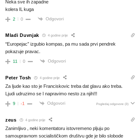
Neka sve ih zapadne
kolera IL kuga
Odgovori
2
0
Mladi Duvnjak
4 godine prije
“Europejac” izgubio kompas, pa mu sada prvi pendrek
pokazuje pravac.
Odgovori
11
0
Peter Tosh
4 godine prije
Za ljude kao sto je Franciskovic treba dat glavu ako treba.
Ljudi udruzimo se I napravimo nesto za njih!!!
Odgovori
9
-1
Pogledaj odgovore
(3)
zeus
4 godine prije
Zanimljivo , neki komentatoru istovremeno pljuju po
samoupravnom socialističkom društvu gde je bilo slobode