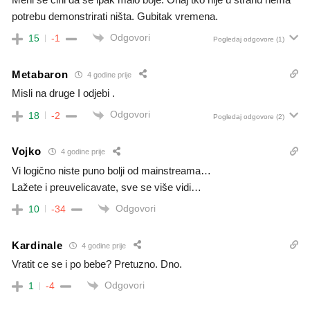
potrebu demonstrirati ništa. Gubitak vremena.
Odgovori
15
-1
Pogledaj odgovore
(1)
Metabaron
4 godine prije
Misli na druge I odjebi .
Odgovori
18
-2
Pogledaj odgovore
(2)
Vojko
4 godine prije
Vi logično niste puno bolji od mainstreama…
Lažete i preuvelicavate, sve se više vidi…
Odgovori
10
-34
Kardinale
4 godine prije
Vratit ce se i po bebe? Pretuzno. Dno.
Odgovori
1
-4