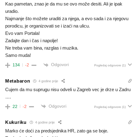
Kao pametan, znao je da mu se ovo može desiti. Ali je ipak
uradio.
Najmanje što možete uraditi za njega, a evo sada i za njegovu
porodicu, je organizovati se i izaći na ulicu.
Evo vam Portala!
Zadajte dan i čas i napolje!
Ne treba vam bina, razglas i muzika.
Samo muda!
Odgovori
134
-2
Pogledaj odgovore
(1)
Metabaron
4 godine prije
Cujem da mu suprugu nisu odveli u Zagreb vec je drze u Zadru
….
Odgovori
22
-2
Pogledaj odgovore
(1)
Kukuriku
4 godine prije
Marko će doći za predsjednika HR, zato ga se boje.