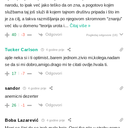
narodu, to ipak već jako teško da on zna, a pogotovo kojim
službama taj još služi ili kojem tajnom društvu pripada i što im
je za cilj, a takva razmišljanja po njegovom skromnom “znanju”
već idu u domenu “teorija urota i
…
Čitaj više »
Odgovori
40
-3
Pogledaj odgovore
(16)
Tucker Carlson
4 godine prije
ajde neka si i ti optimist..barem jednom.zivio mi,kolega.nadam
se da si mi dobro,amigo.drago mi te citati ovdje.hvala ti.
Odgovori
17
-7
sandor
4 godine prije
anemicni dezerter
Odgovori
26
-1
Boba Lazarević
4 godine prije
Meni se čini da se ipak malo boje. Onaj tko nije u strahu nema