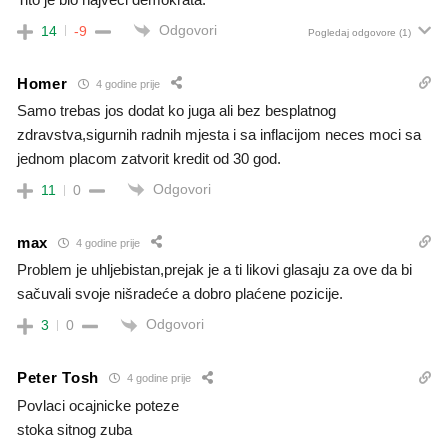
Odgovori
14
-9
Pogledaj odgovore
(1)
Homer
4 godine prije
Samo trebas jos dodat ko juga ali bez besplatnog
zdravstva,sigurnih radnih mjesta i sa inflacijom neces moci sa
jednom placom zatvorit kredit od 30 god.
Odgovori
11
0
max
4 godine prije
Problem je uhljebistan,prejak je a ti likovi glasaju za ove da bi
sačuvali svoje nišradeće a dobro plaćene pozicije.
Odgovori
3
0
Peter Tosh
4 godine prije
Povlaci ocajnicke poteze
stoka sitnog zuba