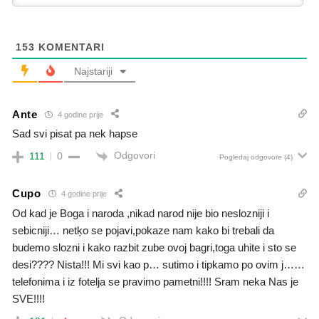
153
KOMENTARI
Najstariji
Ante
4 godine prije
Sad svi pisat pa nek hapse
Odgovori
111
0
Pogledaj odgovore
(4)
Cupo
4 godine prije
Od kad je Boga i naroda ,nikad narod nije bio neslozniji i
sebicniji… netķo se pojavi,pokaze nam kako bi trebali da
budemo slozni i kako razbit zube ovoj bagri,toga uhite i sto se
desi???? Nista!!! Mi svi kao p… sutimo i tipkamo po ovim j……
telefonima i iz fotelja se pravimo pametni!!!! Sram neka Nas je
SVE!!!!