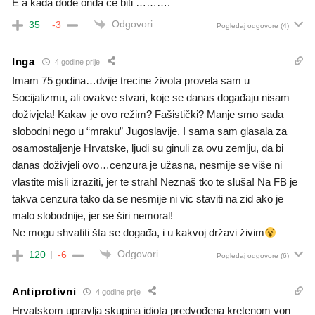
E a kada dođe onda će biti ……….
Odgovori
35
-3
Pogledaj odgovore
(4)
Inga
4 godine prije
Imam 75 godina…dvije trecine života provela sam u
Socijalizmu, ali ovakve stvari, koje se danas događaju nisam
doživjela! Kakav je ovo režim? Fašistički? Manje smo sada
slobodni nego u “mraku” Jugoslavije. I sama sam glasala za
osamostaljenje Hrvatske, ljudi su ginuli za ovu zemlju, da bi
danas doživjeli ovo…cenzura je užasna, nesmije se više ni
vlastite misli izraziti, jer te strah! Neznaš tko te sluša! Na FB je
takva cenzura tako da se nesmije ni vic staviti na zid ako je
malo slobodnije, jer se širi nemoral!
Ne mogu shvatiti šta se događa, i u kakvoj državi živim
Odgovori
120
-6
Pogledaj odgovore
(6)
Antiprotivni
4 godine prije
Hrvatskom upravlja skupina idiota predvođena kretenom von