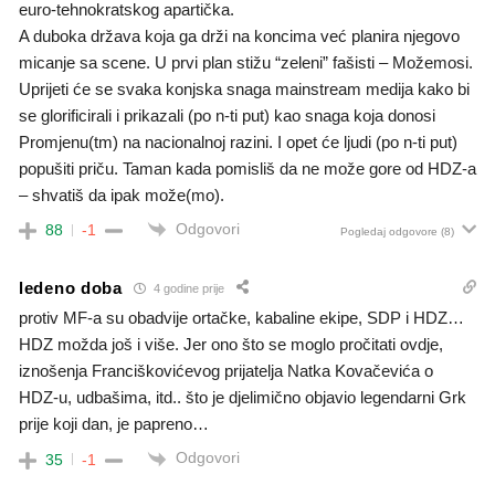
euro-tehnokratskog apartička.
A duboka država koja ga drži na koncima već planira njegovo
micanje sa scene. U prvi plan stižu “zeleni” fašisti – Možemosi.
Uprijeti će se svaka konjska snaga mainstream medija kako bi
se glorificirali i prikazali (po n-ti put) kao snaga koja donosi
Promjenu(tm) na nacionalnoj razini. I opet će ljudi (po n-ti put)
popušiti priču. Taman kada pomisliš da ne može gore od HDZ-a
– shvatiš da ipak može(mo).
Odgovori
88
-1
Pogledaj odgovore
(8)
ledeno doba
4 godine prije
protiv MF-a su obadvije ortačke, kabaline ekipe, SDP i HDZ…
HDZ možda još i više. Jer ono što se moglo pročitati ovdje,
iznošenja Franciškovićevog prijatelja Natka Kovačevića o
HDZ-u, udbašima, itd.. što je djelimično objavio legendarni Grk
prije koji dan, je papreno…
Odgovori
35
-1