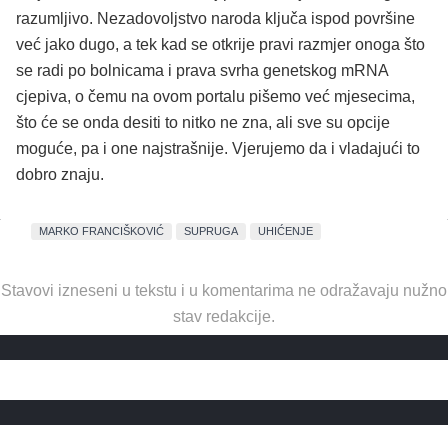
razumljivo. Nezadovoljstvo naroda ključa ispod površine
već jako dugo, a tek kad se otkrije pravi razmjer onoga što
se radi po bolnicama i prava svrha genetskog mRNA
cjepiva, o čemu na ovom portalu pišemo već mjesecima,
što će se onda desiti to nitko ne zna, ali sve su opcije
moguće, pa i one najstrašnije. Vjerujemo da i vladajući to
dobro znaju.
MARKO FRANCIŠKOVIĆ
SUPRUGA
UHIĆENJE
Stavovi izneseni u tekstu i u komentarima ne odražavaju nužno
stav redakcije.