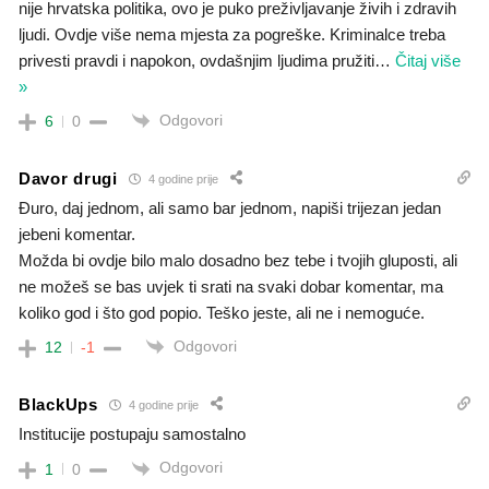
nije hrvatska politika, ovo je puko preživljavanje živih i zdravih
ljudi. Ovdje više nema mjesta za pogreške. Kriminalce treba
privesti pravdi i napokon, ovdašnjim ljudima pružiti
…
Čitaj više
»
Odgovori
6
0
Davor drugi
4 godine prije
Đuro, daj jednom, ali samo bar jednom, napiši trijezan jedan
jebeni komentar.
Možda bi ovdje bilo malo dosadno bez tebe i tvojih gluposti, ali
ne možeš se bas uvjek ti srati na svaki dobar komentar, ma
koliko god i što god popio. Teško jeste, ali ne i nemoguće.
Odgovori
12
-1
BlackUps
4 godine prije
Institucije postupaju samostalno
Odgovori
1
0