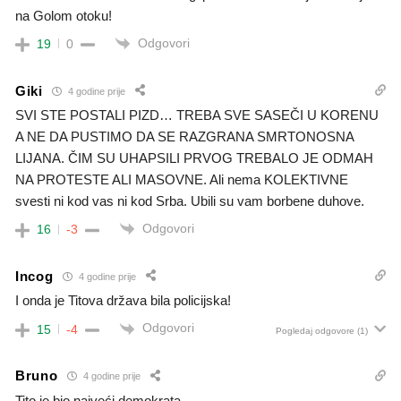
na Golom otoku!
Odgovori
19
0
Giki
4 godine prije
SVI STE POSTALI PIZD… TREBA SVE SASEČI U KORENU
A NE DA PUSTIMO DA SE RAZGRANA SMRTONOSNA
LIJANA. ČIM SU UHAPSILI PRVOG TREBALO JE ODMAH
NA PROTESTE ALI MASOVNE. Ali nema KOLEKTIVNE
svesti ni kod vas ni kod Srba. Ubili su vam borbene duhove.
Odgovori
16
-3
Incog
4 godine prije
I onda je Titova država bila policijska!
Odgovori
15
-4
Pogledaj odgovore
(1)
Bruno
4 godine prije
Tito je bio najveći demokrata.