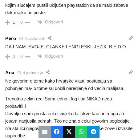
kojim slučajem pustili uključen playstation da se malo zabave
dok majku ne puste.
Odgovori
1
0
Pero
4 godine prije
DAJ NAM. SVOJE. CLANKE I ENGLESKI. JEZIK. B E D O
Odgovori
0
0
Ana
4 godine prije
Ne govorim o tome kako hrvatske vlasti postupaju sa
pobunjenima- o tome su dobili naredjenje od vecih mafijasa.
Trenutno zelim reci Sami jedno- Tog tipa NIKAD necu
probaviti!!!
Dovoljno sam prosla cula i vidjela da takve kao on mogu a i
jesam nanjusila odmah. Tko ne zna o celui govorim pogledajte
n’a sta lici njegova Nova knjiga procitajte kako se zove i izvrsite
uspiredbe.