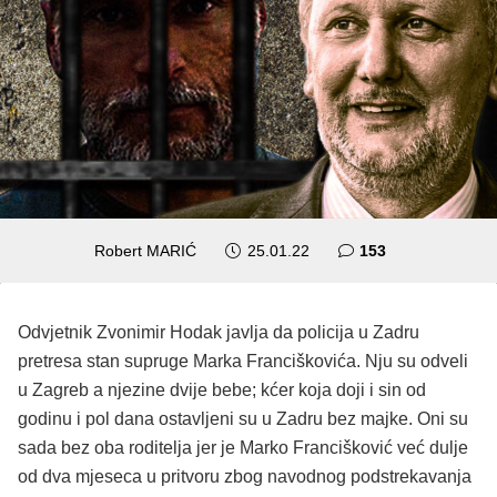
komentara
Robert MARIĆ
25.01.22
153
Odvjetnik Zvonimir Hodak javlja da policija u Zadru
pretresa stan supruge Marka Franciškovića. Nju su odveli
u Zagreb a njezine dvije bebe; kćer koja doji i sin od
godinu i pol dana ostavljeni su u Zadru bez majke. Oni su
sada bez oba roditelja jer je Marko Francišković već dulje
od dva mjeseca u pritvoru zbog navodnog podstrekavanja