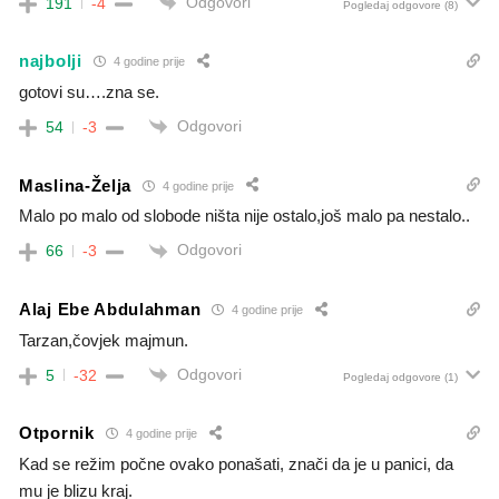
Odgovori
191
-4
Pogledaj odgovore
(8)
najbolji
4 godine prije
gotovi su….zna se.
Odgovori
54
-3
Maslina-Želja
4 godine prije
Malo po malo od slobode ništa nije ostalo,još malo pa nestalo..
Odgovori
66
-3
Alaj Ebe Abdulahman
4 godine prije
Tarzan,čovjek majmun.
Odgovori
5
-32
Pogledaj odgovore
(1)
Otpornik
4 godine prije
Kad se režim počne ovako ponašati, znači da je u panici, da
mu je blizu kraj.