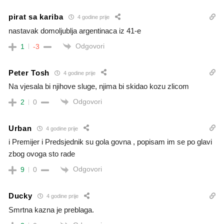
pirat sa kariba
4 godine prije
nastavak domoljublja argentinaca iz 41-e
Odgovori
1
-3
Peter Tosh
4 godine prije
Na vjesala bi njihove sluge, njima bi skidao kozu zlicom
Odgovori
2
0
Urban
4 godine prije
i Premijer i Predsjednik su gola govna , popisam im se po glavi
zbog ovoga sto rade
Odgovori
9
0
Ducky
4 godine prije
Smrtna kazna je preblaga.