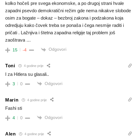
kolko hočeš pre svega ekonomske, a po drugoj strani hvale
zapadni psevdo demokratični režim gde nema nikakve slobode
osim za bogate – dokaz – bezbroj zakona i podzakona koja
odredjuju kako čovek treba se ponaša i čega nesmije raditi i
pričati . Lažnjiva i štetna zapadna religije taj problem još
zaoštrava …
Odgovori
15
-4
Toni
4 godine prije
I za Hitlera su glasali..
Odgovori
3
0
Marin
4 godine prije
Fashi sti
Odgovori
4
0
Alen
4 godine prije