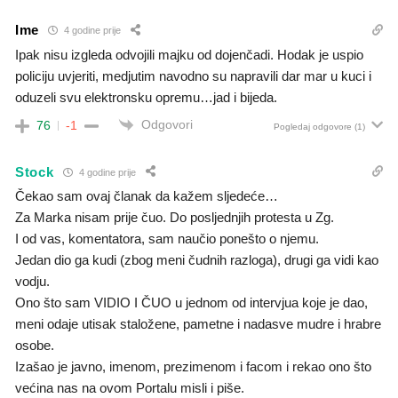
Ime
4 godine prije
Ipak nisu izgleda odvojili majku od dojenčadi. Hodak je uspio
policiju uvjeriti, medjutim navodno su napravili dar mar u kuci i
oduzeli svu elektronsku opremu…jad i bijeda.
Odgovori
76
-1
Pogledaj odgovore
(1)
Stock
4 godine prije
Čekao sam ovaj članak da kažem sljedeće…
Za Marka nisam prije čuo. Do posljednjih protesta u Zg.
I od vas, komentatora, sam naučio ponešto o njemu.
Jedan dio ga kudi (zbog meni čudnih razloga), drugi ga vidi kao
vodju.
Ono što sam VIDIO I ČUO u jednom od intervjua koje je dao,
meni odaje utisak staložene, pametne i nadasve mudre i hrabre
osobe.
Izašao je javno, imenom, prezimenom i facom i rekao ono što
većina nas na ovom Portalu misli i piše.