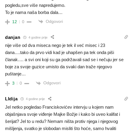
pogledu,sve više napredujemo.
To je nama naša borba dala…
Odgovori
12
0
danjan
4 godine prije
nije više od dva miseca nego je tek il već misec i 23
dana….tako da prvo vidi kad je uhapšen pa tek onda piši
članak…. a svi oni koji su ga podržavali sad se i nečuju jer se
boje za svoje guzice umisto da svaki dan traže njegovo
puštanje…
Odgovori
3
0
LIdija
4 godine prije
Jel netko pogledao Franciskovićev intervju u kojem nam
objašnjava svoje viđenje Majke Božje i kako bi uveo kalifat i
šerijat? Jel to u redu? Nemam ništa protiv njega i njegovog
mišljenja, svatko je slobodan misliti što hoće, samo hvaliti