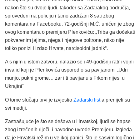
nakon što su dvoje ljudi, također sa Zadarakog područja,
sprovedeni na policiju i tamo zadržani 8 sati zbog
komentara na Facebooku. 72-godišnji M.Ć. uhićen je zbog
ovog komentara o premijeru Plenkoviću: „Triba ga dočekati
pokvarenim jajima, njega i njegove poltrone, nitko nije
toliko ponizi i izdao Hrvate, narcisoidni jadnik“.
A s njim u istom zatvoru, nalazio se i 49-godišnji ratni vojni
invalid koji je Plenkovića usporedio sa pavijanom: „Udri
munjo, pukni grome… zar i ti pavijanu s Frkom nijesi u
Ukrajini“
O tome slučaju prvi je izvjestio
Zadarski list
a prenijeli su
svi mediji.
Zastrašujuće je što se dešava u Hrvatskoj, ljudi se hapse
zbog izrečenih riječi, i navodne uvrede Premijeru. Izgleda
da je Hrvatski režim u velikoj panici, što je sasvim logično i