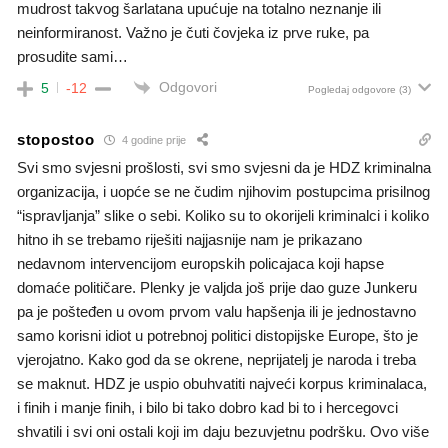
mudrost takvog šarlatana upućuje na totalno neznanje ili
neinformiranost. Važno je čuti čovjeka iz prve ruke, pa
prosudite sami…
Odgovori
5
-12
Pogledaj odgovore
(3)
stopostoo
4 godine prije
Svi smo svjesni prošlosti, svi smo svjesni da je HDZ kriminalna
organizacija, i uopće se ne čudim njihovim postupcima prisilnog
“ispravljanja” slike o sebi. Koliko su to okorijeli kriminalci i koliko
hitno ih se trebamo riješiti najjasnije nam je prikazano
nedavnom intervencijom europskih policajaca koji hapse
domaće političare. Plenky je valjda još prije dao guze Junkeru
pa je pošteđen u ovom prvom valu hapšenja ili je jednostavno
samo korisni idiot u potrebnoj politici distopijske Europe, što je
vjerojatno. Kako god da se okrene, neprijatelj je naroda i treba
se maknut. HDZ je uspio obuhvatiti najveći korpus kriminalaca,
i finih i manje finih, i bilo bi tako dobro kad bi to i hercegovci
shvatili i svi oni ostali koji im daju bezuvjetnu podršku. Ovo više