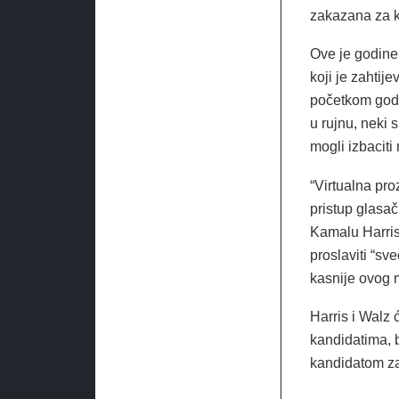
zakazana za k
Ove je godine
koji je zahtij
početkom godi
u rujnu, neki 
mogli izbaciti
“Virtualna pro
pristup glasač
Kamalu Harris
proslaviti “s
kasnije ovog m
Harris i Walz 
kandidatima,
kandidatom za