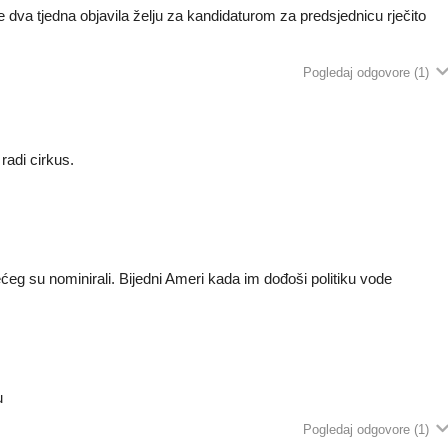
 dva tjedna objavila želju za kandidaturom za predsjednicu rječito
Pogledaj odgovore
(1)
 radi cirkus.
eg su nominirali. Bijedni Ameri kada im dođoši politiku vode
u
Pogledaj odgovore
(1)