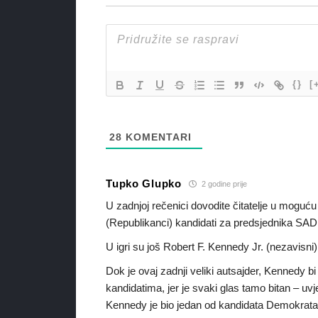
{}
[
28
KOMENTARI
Tupko Glupko
2 godine prije
U zadnjoj rečenici dovodite čitatelje u moguću
(Republikanci) kandidati za predsjednika SAD
U igri su još Robert F. Kennedy Jr. (nezavisni) 
Dok je ovaj zadnji veliki autsajder, Kennedy b
kandidatima, jer je svaki glas tamo bitan – uvj
Kennedy je bio jedan od kandidata Demokrata, a