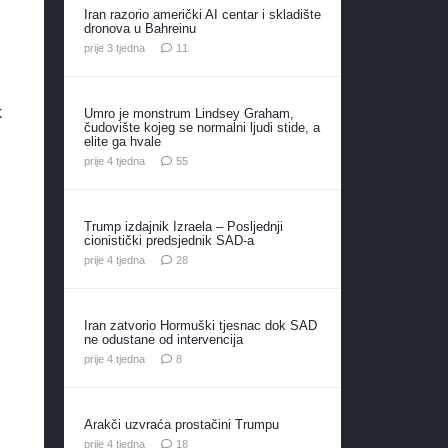
Iran razorio američki AI centar i skladište
dronova u Bahreinu
komentara
prije 3 tjedna
11
k
Umro je monstrum Lindsey Graham,
čudovište kojeg se normalni ljudi stide, a
elite ga hvale
komentara
prije 4 tjedna
55
Trump izdajnik Izraela – Posljednji
cionistički predsjednik SAD-a
komentara
prije 4 tjedna
28
Iran zatvorio Hormuški tjesnac dok SAD
ne odustane od intervencija
komentara
prije 4 tjedna
8
Arakči uzvraća prostačini Trumpu
komentara
prije 4 tjedna
18