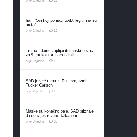
prije 2 tjedna
11
Iran: “Svi koji pomaži SAD, legitimna su
meta”
komentara
prije 2 tjedna
12
Trump: Idemo zaplijeniti iranski novac
za štetu koju su nam učinili
komentara
prije 2 tjedna
10
SAD je već u ratu s Rusijom, tvrdi
Tucker Carlson
komentara
prije 2 tjedna
15
Maske su konačno pale, SAD priznale
da oduvijek rovare Balkanom
komentara
prije 3 tjedna
65