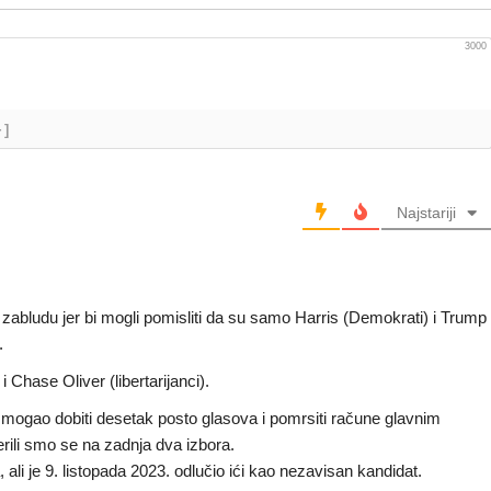
3000
+]
Najstariji
 zabludu jer bi mogli pomisliti da su samo Harris (Demokrati) i Trump
.
i Chase Oliver (libertarijanci).
i mogao dobiti desetak posto glasova i pomrsiti račune glavnim
erili smo se na zadnja dva izbora.
li je 9. listopada 2023. odlučio ići kao nezavisan kandidat.