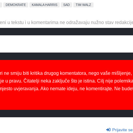
DEMOKRATE
KAMALA HARRIS
SAD
TIM WALZ
eni u tekstu i u komentarima ne odražavaju nužno stav redakcij
ri ne smiju biti kritika drugog komentatora, nego vaše mišljenje,
je u pravu. Čitatelji neka zaključe što je istina. Cilj nije polemika
mjesto uvjeravanja. Ako nemate ideju, ne komentirajte. Ne bude
Prijavite se