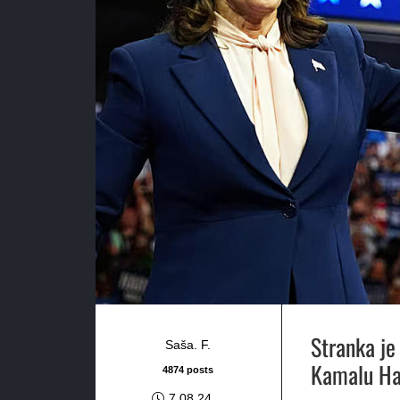
Stranka je
Saša. F.
Kamalu Har
4874 posts
7.08.24