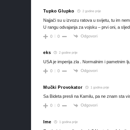
Tupko Glupko
2 godine prije
Najjači su u izvozu ratova u svijetu, tu im n
U rangu odvajanja za vojsku – prvi oni, a slje
Odgovori
0
0
eks
2 godine prije
USA je imperija zla . Normalnim i pametnim lj
Odgovori
0
0
Mučki Provokator
1 godina prije
Sa Bideta presli na Kamilu, pa ne znam sta vi
Odgovori
0
0
Ime
1 godina prije