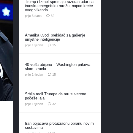
Trump i Izrael spremaju razoran udar na
iransku energetsku mrežu, napad kreće
ovog vikenda
komentara
prije 6 dana
32
Amerika uvodi prekidač za gašenje
umjetne inteligencije
komentara
prije 1 tjedan
15
40 vođa ubijeno – Washington prikriva
slom Izraela
komentara
prije 1 tjedan
15
Srbija moli Trumpa da mu suvereno
počeše jaja
komentara
prije 1 tjedan
32
i
Iran pojačava protuzračnu obranu novim
sustavima
komentara