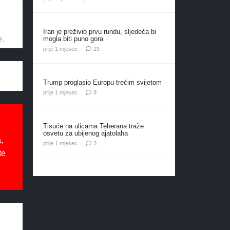
Iran je preživio prvu rundu, sljedeća bi
e.
mogla biti puno gora
komentara
prije 1 mjesec
29
Trump proglasio Europu trećim svijetom
komentara
prije 1 mjesec
8
Tisuće na ulicama Teherana traže
osvetu za ubijenog ajatolaha
,
komentara
prije 1 mjesec
3
te