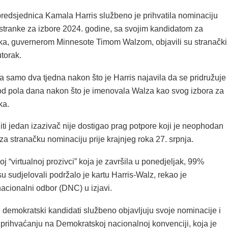
redsjednica Kamala Harris službeno je prihvatila nominaciju
tranke za izbore 2024. godine, sa svojim kandidatom za
ka, guvernerom Minnesote Timom Walzom, objavili su stranački
torak.
 samo dva tjedna nakon što je Harris najavila da se pridružuje
e od pola dana nakon što je imenovala Walza kao svog izbora za
ka.
iti jedan izazivač nije dostigao prag potpore koji je neophodan
za stranačku nominaciju prije krajnjeg roka 27. srpnja.
 “virtualnoj prozivci” koja je završila u ponedjeljak, 99%
su sudjelovali podržalo je kartu Harris-Walz, rekao je
acionalni odbor (DNC) u izjavi.
 demokratski kandidati službeno objavljuju svoje nominacije i
 prihvaćanju na Demokratskoj nacionalnoj konvenciji, koja je