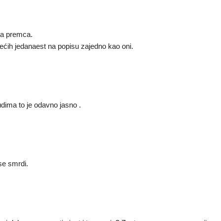
ema premca.
dećih jedanaest na popisu zajedno kao oni.
udima to je odavno jasno .
se smrdi.