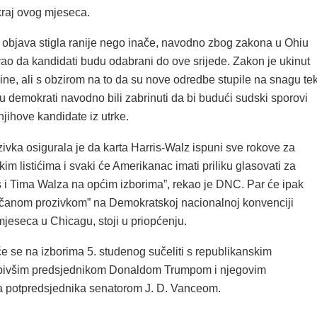
raj ovog mjeseca.
 objava stigla ranije nego inače, navodno zbog zakona u Ohiu
evao da kandidati budu odabrani do ove srijede. Zakon je ukinut
ne, ali s obzirom na to da su nove odredbe stupile na snagu te
su demokrati navodno bili zabrinuti da bi budući sudski sporovi
 njihove kandidate iz utrke.
zivka osigurala je da karta Harris-Walz ispuni sve rokove za
kim listićima i svaki će Amerikanac imati priliku glasovati za
 i Tima Walza na općim izborima”, rekao je DNC. Par će ipak
večanom prozivkom” na Demokratskoj nacionalnoj konvenciji
jeseca u Chicagu, stoji u priopćenju.
će se na izborima 5. studenog sučeliti s republikanskim
 bivšim predsjednikom Donaldom Trumpom i njegovim
 potpredsjednika senatorom J. D. Vanceom.