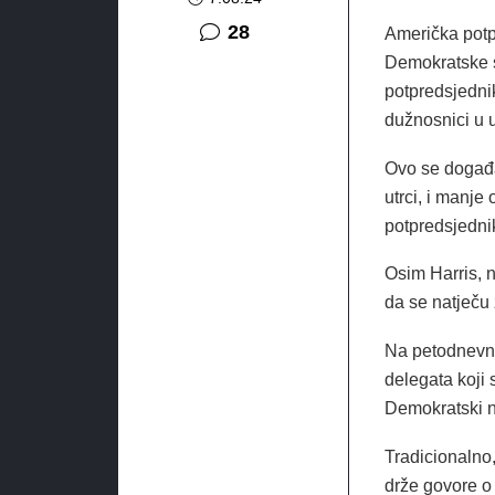
komentara
28
Američka potp
Demokratske s
potpredsjedni
dužnosnici u u
Ovo se događa
utrci, i manj
potpredsjedni
Osim Harris, n
da se natječu 
Na petodnevnoj
delegata koji 
Demokratski n
Tradicionalno,
drže govore o