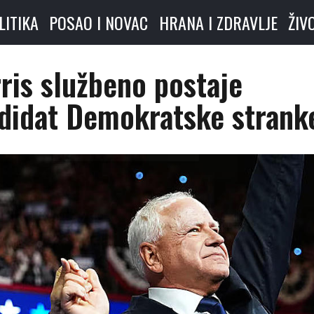
LITIKA
POSAO I NOVAC
HRANA I ZDRAVLJE
ŽIV
ris službeno postaje
ndidat Demokratske strank