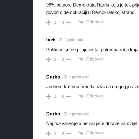
99% potpore Demokrata Harris koja je tek prije
govori o demokraciji u Demokratskoj stranci.
Odgovori
0
0
Ivek
2 godine prije
Političari se ne pitaju ništa, potrošna roba koja
Odgovori
0
0
Darko
2 godine prije
Jednom kretenu mandat izlazi a drugog još već
Odgovori
0
0
Darko
2 godine prije
Naj pokvarenije a ne naj jaće države na svijet
Odgovori
0
0