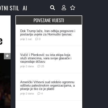
OTNI STIL
AI
POVEZANE VIJESTI
Dok Trump laže, Iran odbija pregovore i
e
postavlja uvjete za Hormuški tjesnac
prije 1 sat
0
Vučić i Plenković su ista ekipa koja
služi strancima, vara svoje glasače i
rasprodaje državu
komentara
prije 2 dana
25
Američki Vrhovni sud odobrio ogromnu
odštetu palestinskim organizacijama, a
pitanje je tko će je platiti
komentara
prije 2 dana
4