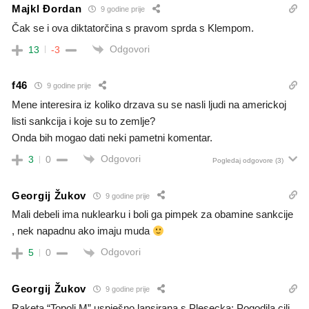
Majkl Đordan
9 godine prije
Čak se i ova diktatorčina s pravom sprda s Klempom.
Odgovori
13
-3
f46
9 godine prije
Mene interesira iz koliko drzava su se nasli ljudi na americkoj
listi sankcija i koje su to zemlje?
Onda bih mogao dati neki pametni komentar.
Odgovori
3
0
Pogledaj odgovore
(3)
Georgij Žukov
9 godine prije
Mali debeli ima nuklearku i boli ga pimpek za obamine sankcije
, nek napadnu ako imaju muda
Odgovori
5
0
Georgij Žukov
9 godine prije
Raketa “Topolj M” uspješno lansirana s Plesecka: Pogodila cilj