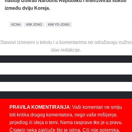
nastoji izolirati Narodnu Republiku i intenzivirati sukob
između dviju Koreja.
KCNA
KIM JONG
KIM YO-JONG
Stavovi izneseni u tekstu i u komentarima ne odražavaju nužno
stav redakcije.
PRAVILA KOMENTIRANJA
: Vaši komentari ne smiju
biti kritika drugog komentatora, nego vaše mišljenje,
prijedlog ili ideja o temi. Nema rasprave tko je u pravu.
Čitatelji neka zaključe što je istina. Cilj nije polemika,