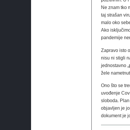
Ne znam tko m
taj strašan vi
malo oko sebe
Ako isključimo
pandemije ne
Zapravo isto o
nisu ni stigli 
jednostavno „p
žele nametnuti
Ono što se tre
uvođenje Covi
sloboda. Plan 
objavljen je 
dokument je jo