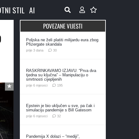
OTNI STIL
AI
POVEZANE VIJESTI
o
Poljska ne želi platiti milijardu eura zbog
Pfizergate skandala
komentara
prije 3 dana
30
RASKRINKAVAMO IZJAVU: “Prva dva
tjedna su ključna” – Manipulaciju o
smrtnosti cijepljenih
komentara
prije 6 mjeseci
195
Epstein je bio uključen u sve, pa čak i
simulaciju pandemije s Bill Gatesom
komentara
prije 6 mjeseci
32
Pandemija X dolazi – “mediji”,