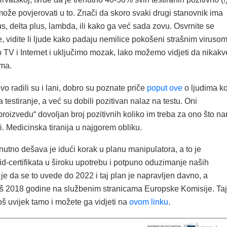
ože povjerovati u to. Znači da skoro svaki drugi stanovnik ima
rus, delta plus, lambda, ili kako ga već sada zovu. Osvrnite se
, vidite li ljude kako padaju nemilice pokošeni strašnim viruso
 TV i Internet i uključimo mozak, lako možemo vidjeti da nikakv
ma.
vo radili su i lani, dobro su poznate priče
poput ove
o ljudima ko
na testiranje, a već su dobili pozitivan nalaz na testu. Oni
roizvedu“ dovoljan broj pozitivnih koliko im treba za ono što n
. Medicinska tiranija u najgorem obliku.
nutno dešava je idući korak u planu manipulatora, a to je
d-certifikata u široku upotrebu i potpuno oduzimanje naših
je da se to uvede do 2022 i taj plan je napravljen davno, a
još 2018 godine na službenim stranicama Europske Komisije. Taj
š uvijek tamo i možete ga vidjeti na
ovom linku
.