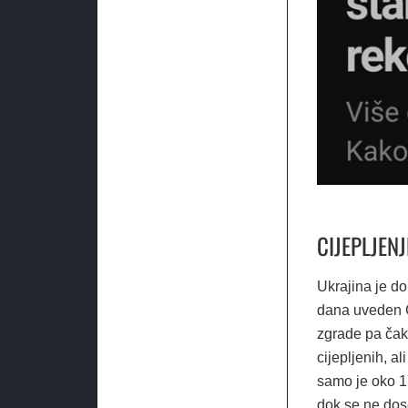
CIJEPLJEN
Ukrajina je do
dana uveden Co
zgrade pa čak 
cijepljenih, al
samo je oko 17
dok se ne dos