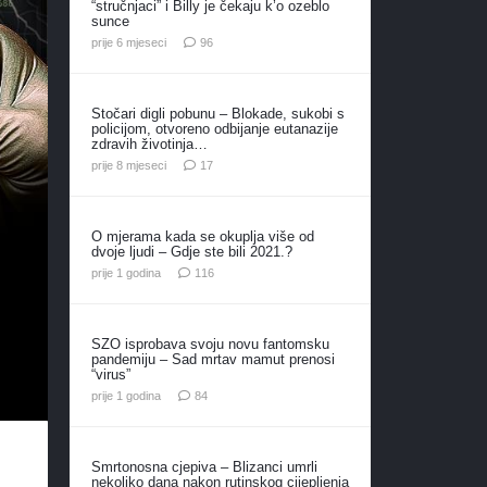
“stručnjaci” i Billy je čekaju k’o ozeblo
sunce
komentara
prije 6 mjeseci
96
Stočari digli pobunu – Blokade, sukobi s
policijom, otvoreno odbijanje eutanazije
zdravih životinja…
komentara
prije 8 mjeseci
17
O mjerama kada se okuplja više od
dvoje ljudi – Gdje ste bili 2021.?
komentara
prije 1 godina
116
SZO isprobava svoju novu fantomsku
pandemiju – Sad mrtav mamut prenosi
“virus”
komentara
prije 1 godina
84
Smrtonosna cjepiva – Blizanci umrli
nekoliko dana nakon rutinskog cijepljenja