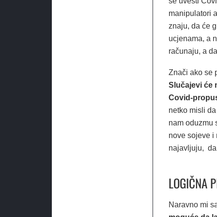
se uvesti Covi
manipulatori 
znaju, da će g
ucjenama, a 
računaju, a da
Znači ako se p
Slučajevi će 
Covid-propus
netko misli da 
nam oduzmu slo
nove sojeve i 
najavljuju, da
LOGIČNA P
Naravno mi sa