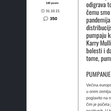
odigrava to
140 posts
čemu smo p
31.10.21
pandemija 
komentara
350
distribuci
pumpaju ko
Karry Mull
bolesti i 
tome, pump
PUMPANJE
Većina europsk
u onim zemlja
poglavito na 
čim je počela 
pozitivnih. U 