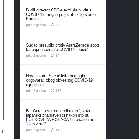
Bivši direktor CDC-a tvrdi da bi virus
COVID-19 mogao potjecati iz Sjeverne
Karoline
komentara
prije 2 godine
29
Sudac presudio protiv AstraZenece zbog
kršenja ugovora o COVID “cjepivu”
komentara
prije 2 godine
14
Novi zakon: Sveučilišta bi mogla
odgovarati zbog obveznog COVID-19
cijepljenja
komentara
prije 2 godine
117
Bill Gatesu su “dani odbrojani”, kažu
japanski znanstvenici nakon što su
LIJEKOVI ZA POBAČAJ pronađeni u
“cjepivima”
komentara
prije 2 godine
113
ju