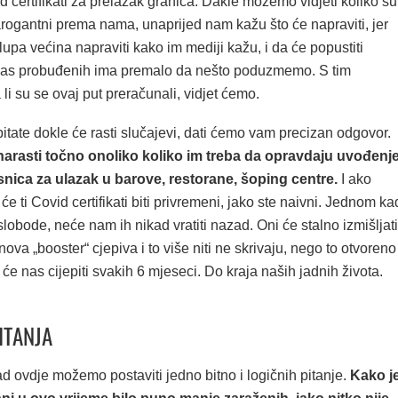
d certifikati za prelazak granica. Dakle možemo vidjeti koliko su
arogantni prema nama, unaprijed nam kažu što će napraviti, jer
lupa većina napraviti kako im mediji kažu, i da će popustiti
nas probuđenih ima premalo da nešto poduzmemo. S tim
 li su se ovaj put preračunali, vidjet ćemo.
itate dokle će rasti slučajevi, dati ćemo vam precizan odgovor.
narasti točno onoliko koliko im treba da opravdaju uvođenj
nica za ulazak u barove, restorane, šoping centre.
I ako
će ti Covid certifikati biti privremeni, jako ste naivni. Jednom ka
bode, neće nam ih nikad vratiti nazad. Oni će stalno izmišljati
nova „booster“ cjepiva i to više niti ne skrivaju, nego to otvoreno
 će nas cijepiti svakih 6 mjeseci. Do kraja naših jadnih života.
ITANJA
d ovdje možemo postaviti jedno bitno i logičnih pitanje.
Kako j